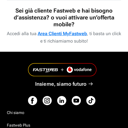
Sei già cliente Fastweb e hai bisogno
d’assistenza? o vuoi attivare un’offerta
mobile?
Accedi alla tua
Area Clienti MyFastweb
, ti basta un click
e ti richiamiamo subito!
Insieme, siamo futuro
Chi siamo
Fastweb Plus