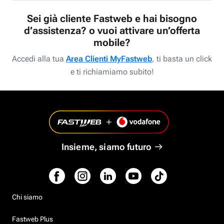
Sei già cliente Fastweb e hai bisogno
d’assistenza? o vuoi attivare un’offerta
mobile?
Accedi alla tua
Area Clienti MyFastweb
, ti basta un click
e ti richiamiamo subito!
Insieme, siamo futuro
Chi siamo
Fastweb Plus