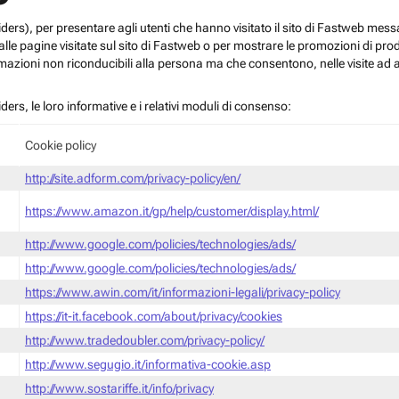
roviders), per presentare agli utenti che hanno visitato il sito di Fastweb me
le pagine visitate sul sito di Fastweb o per mostrare le promozioni di prodott
mazioni non riconducibili alla persona ma che consentono, nelle visite ad a
iders, le loro informative e i relativi moduli di consenso:
Cookie policy
http://site.adform.com/privacy-policy/en/
https://www.amazon.it/gp/help/customer/display.html/
http://www.google.com/policies/technologies/ads/
http://www.google.com/policies/technologies/ads/
https://www.awin.com/it/informazioni-legali/privacy-policy
https://it-it.facebook.com/about/privacy/cookies
http://www.tradedoubler.com/privacy-policy/
http://www.segugio.it/informativa-cookie.asp
http://www.sostariffe.it/info/privacy