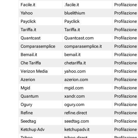
Facile.it
.facile.it
Profilazione
Yahoo
bluelithium
Profilazione
Payclick
Payclick
Profilazione
Tariffa.it
Tariffa.it
Profilazione
Quantcast
Quantcast.com
Profilazione
Comparasemplice
comparasemplice.it
Profilazione
Bemail.it
bemail.it
Profilazione
Che Tariffa
chetariffa.it
Profilazione
Verizon Media
yahoo.com
Profilazione
Azerion
azerion.com
Profilazione
Mgid
mgid.com
Profilazione
Quantum
xandr.com
Profilazione
Ogury
ogury.com
Profilazione
Refine
refine.direct
Profilazione
Seedtag
seedtag.com
Profilazione
Ketchup Adv
ketchupadv.it
Profilazione
Triboo
triboo.direct
Profilazione