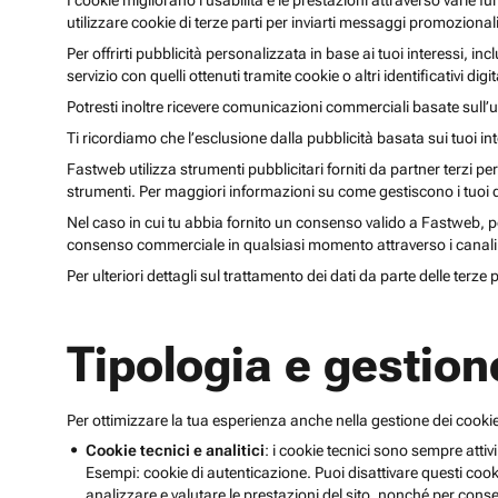
I cookie migliorano l’usabilità e le prestazioni attraverso varie f
utilizzare cookie di terze parti per inviarti messaggi promoziona
Per offrirti pubblicità personalizzata in base ai tuoi interessi, inc
servizio con quelli ottenuti tramite cookie o altri identificativi di
Potresti inoltre ricevere comunicazioni commerciali basate sull’us
Ti ricordiamo che l’esclusione dalla pubblicità basata sui tuoi in
Fastweb utilizza strumenti pubblicitari forniti da partner terzi pe
strumenti. Per maggiori informazioni su come gestiscono i tuoi dat
Nel caso in cui tu abbia fornito un consenso valido a Fastweb, potr
consenso commerciale in qualsiasi momento attraverso i canali 
Per ulteriori dettagli sul trattamento dei dati da parte delle terze
Tipologia e gestion
Per ottimizzare la tua esperienza anche nella gestione dei cookie
Cookie tecnici e analitici
: i cookie tecnici sono sempre attivi
Esempi: cookie di autenticazione. Puoi disattivare questi coo
analizzare e valutare le prestazioni del sito, nonché per conse