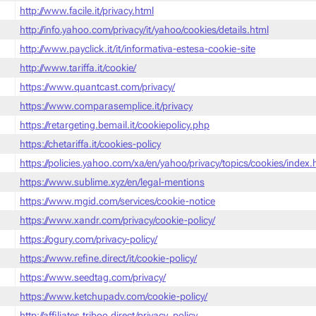
http://www.facile.it/privacy.html
http://info.yahoo.com/privacy/it/yahoo/cookies/details.html
http://www.payclick.it/it/informativa-estesa-cookie-site
http://www.tariffa.it/cookie/
https://www.quantcast.com/privacy/
https://www.comparasemplice.it/privacy
https://retargeting.bemail.it/cookiepolicy.php
https://chetariffa.it/cookies-policy
https://policies.yahoo.com/xa/en/yahoo/privacy/topics/cookies/index
https://www.sublime.xyz/en/legal-mentions
https://www.mgid.com/services/cookie-notice
https://www.xandr.com/privacy/cookie-policy/
https://ogury.com/privacy-policy/
https://www.refine.direct/it/cookie-policy/
https://www.seedtag.com/privacy/
https://www.ketchupadv.com/cookie-policy/
http://affiliates.triboo.direct/privacy_policy