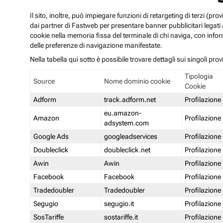
Il sito, inoltre, può impiegare funzioni di retargeting di terzi (p
dai partner di Fastweb per presentare banner pubblicitari legati al
cookie nella memoria fissa del terminale di chi naviga, con infor
delle preferenze di navigazione manifestate.
Nella tabella qui sotto è possibile trovare dettagli sui singoli prov
Tipologia
Source
Nome dominio cookie
Cookie
Adform
track.adform.net
Profilazione
eu.amazon-
Amazon
Profilazione
adsystem.com
Google Ads
googleadservices
Profilazione
Doubleclick
doubleclick.net
Profilazione
Awin
Awin
Profilazione
Facebook
Facebook
Profilazione
Tradedoubler
Tradedoubler
Profilazione
Segugio
segugio.it
Profilazione
SosTariffe
sostariffe.it
Profilazione