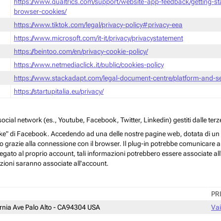
https://www.qualtrics.com/support/website-app-feedback/getting-s
browser-cookies/
https://www.tiktok.com/legal/privacy-policy#privacy-eea
https://www.microsoft.com/it-it/privacy/privacystatement
https://beintoo.com/en/privacy-cookie-policy/
https://www.netmediaclick.it/public/cookies-policy
https://www.stackadapt.com/legal-document-centre/platform-and-ser
https://startupitalia.eu/privacy/
cial network (es., Youtube, Facebook, Twitter, Linkedin) gestiti dalle terze
ke" di Facebook. Accedendo ad una delle nostre pagine web, dotata di un sim
rmo grazie alla connessione con il browser. Il plug-in potrebbe comunicare ai 
egato al proprio account, tali informazioni potrebbero essere associate all'a
azioni saranno associate all'account.
PR
ornia Ave Palo Alto - CA94304 USA
Vai