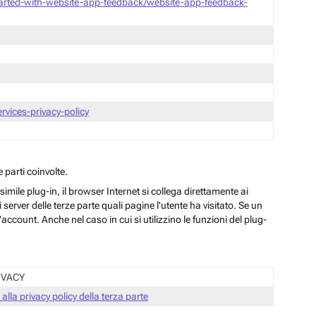
tarted-with-website-app-feedback/website-app-feedback-
vices-privacy-policy
 parti coinvolte.
ile plug-in, il browser Internet si collega direttamente ai
server delle terze parte quali pagine l'utente ha visitato. Se un
ccount. Anche nel caso in cui si utilizzino le funzioni del plug-
IVACY
 alla privacy policy della terza parte