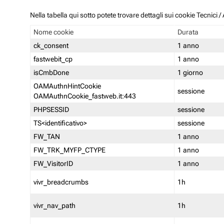
Nella tabella qui sotto potete trovare dettagli sui cookie Tecnici
Nome cookie
Durata
ck_consent
1 anno
fastwebit_cp
1 anno
isCmbDone
1 giorno
OAMAuthnHintCookie
sessione
OAMAuthnCookie_fastweb.it:443
PHPSESSID
sessione
TS<identificativo>
sessione
FW_TAN
1 anno
FW_TRK_MYFP_CTYPE
1 anno
FW_VisitorID
1 anno
vivr_breadcrumbs
1h
vivr_nav_path
1h