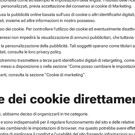
unzionalità come ad esempio le impostazioni della lingua, i risultati delle ri
li personalizzati, previa accettazione del consenso ai cookie di Marketing.
lusa la pubblicità online basata sull’uso di cookie o altri identificativi digita
gitali, insieme ad altre informazioni in nostro possesso.
o dei cookie. Per controllare l’utilizzo dei cookie ed eventualmente disattiv
teressi non impedirà la visualizzazione di annunci pubblicitari, che tuttavi
r la personalizzazione della pubblicità. Tali soggetti operano come titolari a
i, consulta le loro privacy policy.
emmo trasmettere a terze parti identificativi digitali di retargeting, come pi
messi a disposizione o nella sezione “Come posso cambiare le impostazio
 parti, consulta la sezione “Cookie di marketing”.
e dei cookie direttamen
, abbiamo deciso di organizzarli in tre categorie.
 e sono indispensabili per il regolare funzionamento del sito e delle relative 
kies cambiando le impostazioni di browser, ma questo potrebbe avere effetti
ntire di migliorare il comfort e l’usabilità del sito fornendo informazioni 