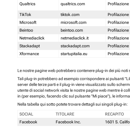
Qualtrics
qualtrics.com
Profilazione
TikTok
tiktok.com
Profilazione
Microsoft
microsoft.com
Profilazione
Beintoo
beintoo.com
Profilazione
Netmediaclick
netmediaclick.it
Profilazione
Stackadapt
stackadapt.com
Profilazione
Xformance
startupitalia.eu
Profilazione
Le nostre pagine web potrebbero contenere plug-in dei più noti so
Tali plug-in potrebbero ad esempio corrispondere ai pulsanti "Li
server delle terze parti e il plug-in viene visualizzato sullo sche
utente di social network visita le nostre pagine web mentre è coll
in (per esempio, facendo clic sul pulsante "Mi piace"), le inform
Nella tabella qui sotto potete trovare dettagli sui singoli plug-in:
SOCIAL
TITOLARE
RECAPITO
Facebook
Facebook Inc.
1601 S. Calif