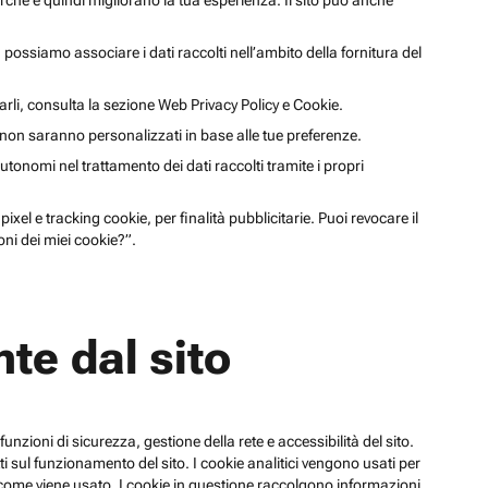
cerche e quindi migliorano la tua esperienza. Il sito può anche
li, possiamo associare i dati raccolti nell’ambito della fornitura del
arli, consulta la sezione Web Privacy Policy e Cookie.
a non saranno personalizzati in base alle tue preferenze.
utonomi nel trattamento dei dati raccolti tramite i propri
xel e tracking cookie, per finalità pubblicitarie. Puoi revocare il
ni dei miei cookie?”.
te dal sito
funzioni di sicurezza, gestione della rete e accessibilità del sito.
 sul funzionamento del sito. I cookie analitici vengono usati per
su come viene usato. I cookie in questione raccolgono informazioni