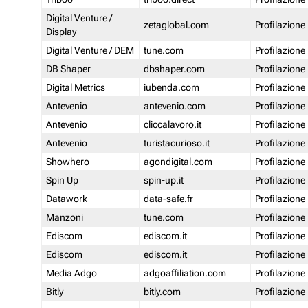
Digital Venture /
zetaglobal.com
Profilazione
Display
Digital Venture / DEM
tune.com
Profilazione
DB Shaper
dbshaper.com
Profilazione
Digital Metrics
iubenda.com
Profilazione
Antevenio
antevenio.com
Profilazione
Antevenio
cliccalavoro.it
Profilazione
Antevenio
turistacurioso.it
Profilazione
Showhero
agondigital.com
Profilazione
Spin Up
spin-up.it
Profilazione
Datawork
data-safe.fr
Profilazione
Manzoni
tune.com
Profilazione
Ediscom
ediscom.it
Profilazione
Ediscom
ediscom.it
Profilazione
Media Adgo
adgoaffiliation.com
Profilazione
Bitly
bitly.com
Profilazione