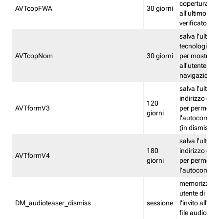
copertura fw
AVTcopFWA
30 giorni
all'ultimo ind
verificato
salva l'ultima
tecnologia ve
AVTcopNom
30 giorni
per mostrarl
all'utente dur
navigazione
salva l'ultimo
indirizzo di 
120
AVTformV3
per permette
giorni
l'autocompl
(in dismissio
salva l'ultimo
180
indirizzo di 
AVTformV4
giorni
per permette
l'autocompl
memorizza la
utente di non
DM_audioteaser_dismiss
sessione
l'invito all'as
file audio del 