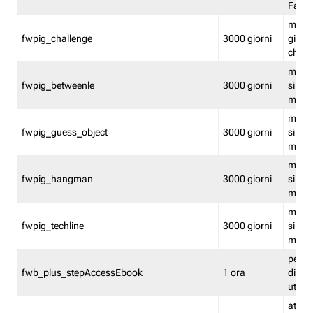
Fastw
mantie
fwpig_challenge
3000 giorni
giochi
chall
mantie
fwpig_betweenle
3000 giorni
singol
modal
mantie
fwpig_guess_object
3000 giorni
singol
modal
mantie
fwpig_hangman
3000 giorni
singol
modal
mantie
fwpig_techline
3000 giorni
singol
modal
perme
fwb_plus_stepAccessEbook
1 ora
di un 
utenti
attiva 