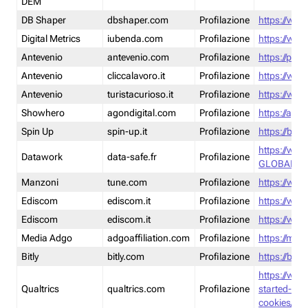
DEM
DB Shaper
dbshaper.com
Profilazione
https://www
Digital Metrics
iubenda.com
Profilazione
https://www
Antevenio
antevenio.com
Profilazione
https://pmp.
Antevenio
cliccalavoro.it
Profilazione
https://www
Antevenio
turistacurioso.it
Profilazione
https://www.
Showhero
agondigital.com
Profilazione
https://agon
Spin Up
spin-up.it
Profilazione
https://blog
https://ww
Datawork
data-safe.fr
Profilazione
GLOBAL-LT
Manzoni
tune.com
Profilazione
https://www
Ediscom
ediscom.it
Profilazione
https://www
Ediscom
ediscom.it
Profilazione
https://www
Media Adgo
adgoaffiliation.com
Profilazione
https://med
Bitly
bitly.com
Profilazione
https://bitl
https://www
Qualtrics
qualtrics.com
Profilazione
started-wi
cookies/