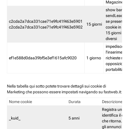
Magazine
show banner
sendLead A
c2cda2a7dca331cae71e9fc41f463e5901
se presenti e
15 giorni
c2cda2a7dca331cae71e9fc41f463e5902
cookie in un 
15 giorni e in
diversi
impedisce
l'inserimento 
ef1e588d0daa39bf5e3ef1615afc9020
1 giorno
richieste mult
opposizione
portabilità g
Nella tabella qui sotto potete trovare dettagli sui cookie di
Marketing che possono essere impostati navigando su fastweb.it:
Nome cookie
Durata
Descrizione
Registra un ID 
identifica il dis
_kuid_
5 anni
che ritorna. L'I
gli annunci mira