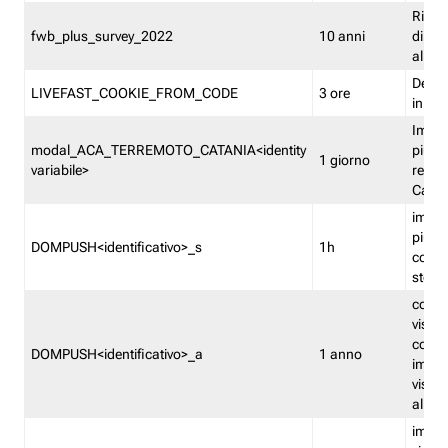
Ricor
fwb_plus_survey_2022
10 anni
di su
all'ut
Dedupl
LIVEFAST_COOKIE_FROM_CODE
3 ore
in Fa
Imped
modal_ACA_TERREMOTO_CATANIA<identity
più vo
1 giorno
variabile>
relati
Catan
imped
più p
DOMPUSH<identificativo>_s
1h
comme
stess
conta
visua
comme
DOMPUSH<identificativo>_a
1 anno
imped
visua
all'in
imped