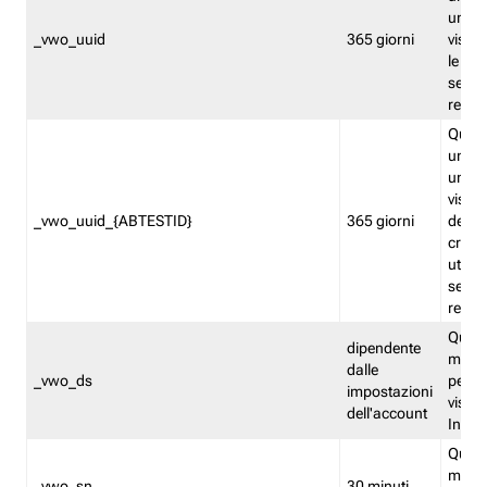
univo
_vwo_uuid
365 giorni
visita
le fun
segme
repor
Quest
un ide
univo
visita
_vwo_uuid_{ABTESTID}
365 giorni
del t
cross
utiliz
segme
repor
Quest
dipendente
memor
dalle
_vwo_ds
persis
impostazioni
visit
dell'account
Insig
Quest
memo
_vwo_sn
30 minuti