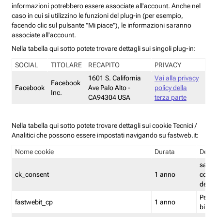
informazioni potrebbero essere associate all'account. Anche nel
caso in cui si utilizzino le funzioni del plug-in (per esempio,
facendo clic sul pulsante "Mi piace"), le informazioni saranno
associate all'account.
Nella tabella qui sotto potete trovare dettagli sui singoli plug-in:
SOCIAL
TITOLARE
RECAPITO
PRIVACY
1601 S. California
Vai alla privacy
Facebook
Facebook
Ave Palo Alto -
policy della
Inc.
CA94304 USA
terza parte
Nella tabella qui sotto potete trovare dettagli sui cookie Tecnici /
Analitici che possono essere impostati navigando su fastweb.it:
Nome cookie
Durata
Descr
salva i
ck_consent
1 anno
conse
dei c
Persi
fastwebit_cp
1 anno
bilanc