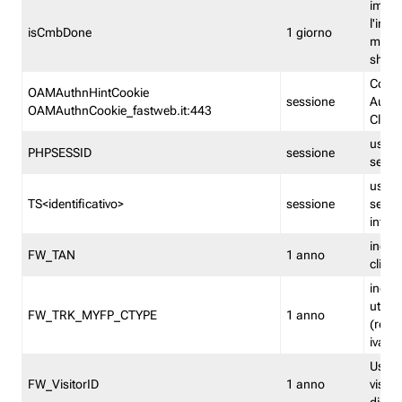
imped
l'inse
isCmbDone
1 giorno
multi
shp
Cooki
OAMAuthnHintCookie
sessione
Auten
OAMAuthnCookie_fastweb.it:443
Clien
usata
PHPSESSID
sessione
sessi
usata
TS<identificativo>
sessione
sessi
inform
indica
FW_TAN
1 anno
clien
indica
utent
FW_TRK_MYFP_CTYPE
1 anno
(resid
iva/i
Usato 
FW_VisitorID
1 anno
visitat