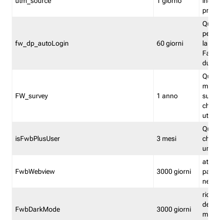
utm_source
1 giorno
indica
proven
Quest
perme
fw_dp_autoLogin
60 giorni
la log
Fastwe
durat
Quest
manti
FW_survey
1 anno
surve
chiuse
utenti
Quest
isFwbPlusUser
3 mesi
che l'
una l
attiva 
FwbWebview
3000 giorni
pagina
nell'
ricor
dell'u
FwbDarkMode
3000 giorni
mode 