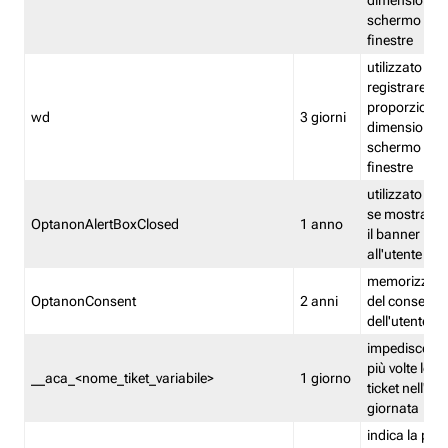
dimensioni de
schermo e de
finestre
utilizzato per
registrare le
proporzioni e
wd
3 giorni
dimensioni de
schermo e de
finestre
utilizzato pe
se mostrare
OptanonAlertBoxClosed
1 anno
il banner pri
all'utente
memorizza lo
OptanonConsent
2 anni
del consenso
dell'utente
impedisce di 
più volte lo s
__aca_<nome_tiket_variabile>
1 giorno
ticket nell'ar
giornata
indica la pre