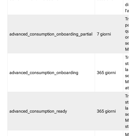
direct
l'attr
Tracc
parzia
quest
advanced_consumption_onboarding_partial
7 giorni
onbord
serviz
Moni
Tracci
stata 
la not
advanced_consumption_onboarding
365 giorni
serviz
Monit
attiva
Tracci
stata 
la not
advanced_consumption_ready
365 giorni
serviz
Monit
stato 
Memor