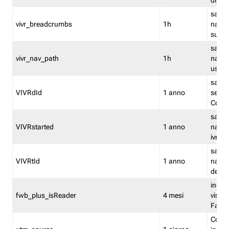
dismi
salva
vivr_breadcrumbs
1h
navig
su vis
salva 
vivr_nav_path
1h
navig
usato
salva 
VIVRdId
1 anno
sessio
Conv
salva 
VIVRstarted
1 anno
navig
ivr ini
salva 
VIVRtId
1 anno
naviga
del cl
indica
fwb_plus_isReader
4 mesi
visual
Fastw
Cooki