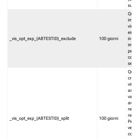
succes
Quest
impos
visita
esclu
_vis_opt_exp_{ABTESTID}_exclude
100 giorni
in bas
impos
percen
coinvo
sempr
Quest
creat
visita
asseg
varia
ancor
reind
relati
_vis_opt_exp_{ABTESTID}_split
100 giorni
Perme
verifi
corri