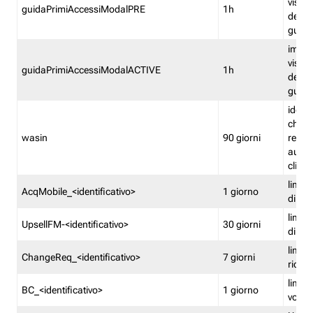
visual
guidaPrimiAccessiModalPRE
1h
della
guida 
imped
visual
guidaPrimiAccessiModalACTIVE
1h
della
guida 
identi
che si
wasin
90 giorni
rete f
autent
clienti
limita
AcqMobile_<identificativo>
1 giorno
di ac
limita
UpsellFM-<identificativo>
30 giorni
di ups
limita
ChangeReq_<identificativo>
7 giorni
ricon
limita
BC_<identificativo>
1 giorno
vouch