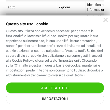
Identifica se so
adtrc
7 giorni
informazioni s
Limite di freq
CFFC<TagID>
7 giorni
composto
Identifica se c'
ricontrollare l'
CM
1 giorno
corrispondenti 
(impostata da 
Identifica se c'
ricontrollare l'
CM14
14 giorni
corrispondenti 
(impostata da 
Identifica l'app
CT<TrackingSetupID>
1 ora
clic per i pixel d
pagine dell'ins
Identifica la quo
EBFC<BannerID>
7 giorni
banner espandi
Identifica la qu
EBFCD<BannerID>
7 giorni
per il banner e