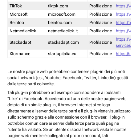
TikTok
tiktok.com
Profilazione
https://www
Microsoft
microsoft.com
Profilazione
https://www
Beintoo
beintoo.com
Profilazione
https://bei
Netmediaclick
netmediaclick.it
Profilazione
https://www
https://ww
Stackadapt
stackadapt.com
Profilazione
services-pri
Xformance
startupitalia.eu
Profilazione
https://start
Le nostre pagine web potrebbero contenere plug-in dei più noti
social network (es., Youtube, Facebook, Twitter, Linkedin) gestiti
dalle terze parti coinvolte.
Tali plug-in potrebbero ad esempio corrispondere ai pulsanti
"Like" di Facebook. Accedendo ad una delle nostre pagine web,
dotata di un simile plug-in, il browser Internet si collega
direttamente ai server delle terze parti e il plug-in viene visualizzato
sullo schermo grazie alla connessione con il browser. Il plug-in
potrebbe comunicare ai server delle terze parte quali pagine
l'utente ha visitato. Se un utente di social network visita le nostre
pagine web mentre è collegato al proprio account, tali