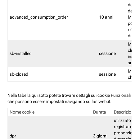
delle 
dash
advanced_consumption_order
10 anni
Monit
posso
riord
drag
Memor
clicca
sb-installed
sessione
instal
smar
Memor
sb-closed
sessione
chius
Nella tabella qui sotto potete trovare dettagli sui cookie Funzionali
che possono essere impostati navigando su fastweb.it:
Nome cookie
Durata
Descrizione
utilizzato per
registrare le
proporzioni e
dpr
3 giorni