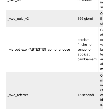
inform
sessi
Quest
_vwo_uuid_v2
366 giorni
il tra
sito 
Cooki
che m
persiste
combi
finchè non
varian
_vis_opt_exp_{ABTESTID}_combi_choose
vengono
la co
applicati
test. 
cambiamenti
autom
all'ap
modif
Quest
memor
infor
riferi
_vwo_referrer
15 secondi
conse
identi
traffi