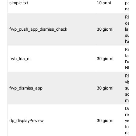
simple-txt
10 anni
pagina
nell'
Ricord
dell'u
fwp_push_app_dismiss_check
30 giorni
la po
sugge
l'audi
Riport
tacci
fwb_fda_nl
30 giorni
l'uten
NL
Ricor
visto 
fwp_dismiss_app
30 giorni
sugge
scari
mobil
Durant
regis
dp_displayPreview
30 giorni
verica
torna
dopo v