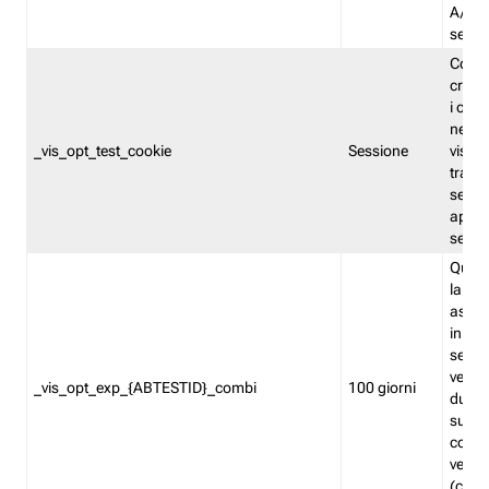
A/B. I
sempr
Cooki
creato
i cook
nel b
_vis_opt_test_cookie
Sessione
visita
tracc
sessi
aperte
sempr
Quest
la var
assegn
in mo
sempr
versi
_vis_opt_exp_{ABTESTID}_combi
100 giorni
durant
succes
corri
versio
(contr