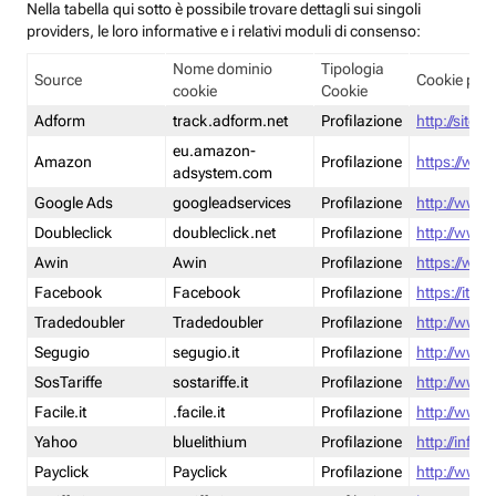
Nella tabella qui sotto è possibile trovare dettagli sui singoli
providers, le loro informative e i relativi moduli di consenso:
Nome dominio
Tipologia
Source
Cookie poli
cookie
Cookie
Adform
track.adform.net
Profilazione
http://site.
eu.amazon-
Amazon
Profilazione
https://www
adsystem.com
Google Ads
googleadservices
Profilazione
http://www.
Doubleclick
doubleclick.net
Profilazione
http://www.
Awin
Awin
Profilazione
https://www
Facebook
Facebook
Profilazione
https://it-
Tradedoubler
Tradedoubler
Profilazione
http://www.
Segugio
segugio.it
Profilazione
http://www.
SosTariffe
sostariffe.it
Profilazione
http://www.s
Facile.it
.facile.it
Profilazione
http://www.f
Yahoo
bluelithium
Profilazione
http://info.
Payclick
Payclick
Profilazione
http://www.p