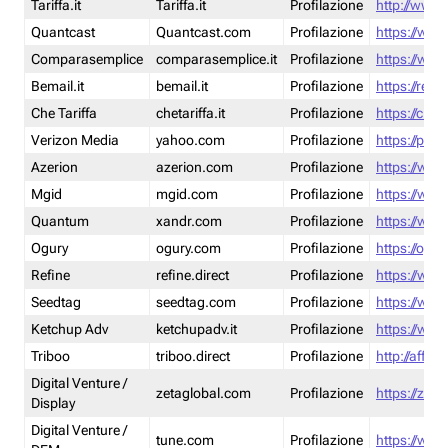
Tariffa.it
Tariffa.it
Profilazione
http://www.t
Quantcast
Quantcast.com
Profilazione
https://www
Comparasemplice
comparasemplice.it
Profilazione
https://www
Bemail.it
bemail.it
Profilazione
https://reta
Che Tariffa
chetariffa.it
Profilazione
https://chet
Verizon Media
yahoo.com
Profilazione
https://pol
Azerion
azerion.com
Profilazione
https://www
Mgid
mgid.com
Profilazione
https://www
Quantum
xandr.com
Profilazione
https://www
Ogury
ogury.com
Profilazione
https://ogur
Refine
refine.direct
Profilazione
https://www.
Seedtag
seedtag.com
Profilazione
https://www
Ketchup Adv
ketchupadv.it
Profilazione
https://www
Triboo
triboo.direct
Profilazione
http://affili
Digital Venture /
zetaglobal.com
Profilazione
https://zeta
Display
Digital Venture /
tune.com
Profilazione
https://www