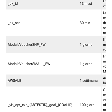
Usato 
_pk_id
13 mesi
visitat
Usato 
comp
_pk_ses
30 min
dell’u
sessi
navig
limita
ModaleVoucherSHP_FW
1 giorno
multi
vouche
limita
multi
ModaleVoucherSMALL_FW
1 giorno
vouch
Medie
Amaz
AWSALB
1 settimana
balan
Quest
creat
visit
_vis_opt_exp_{ABTESTID}_goal_{GOALID}
100 giorni
obiett
nel co