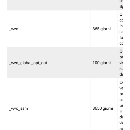
caso 
Split
Quest
conten
infor
_vwo
365 giorni
servi
futuro,
cooki
Quest
persi
_vwo_global_opt_out
100 giorni
visita
su tut
deter
Cookie
verif
possa
cookie
usano 
_vwo_ssm
3650 giorni
HTTP.
durat
viene 
autom