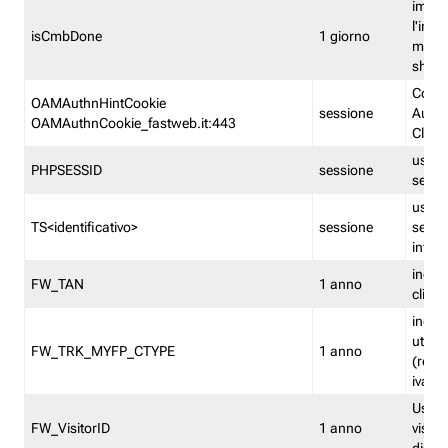
imped
l'inse
isCmbDone
1 giorno
multi
shp
Cooki
OAMAuthnHintCookie
sessione
Auten
OAMAuthnCookie_fastweb.it:443
Clien
usata
PHPSESSID
sessione
sessi
usata
TS<identificativo>
sessione
sessi
inform
indica
FW_TAN
1 anno
clien
indica
utent
FW_TRK_MYFP_CTYPE
1 anno
(resid
iva/i
Usato 
FW_VisitorID
1 anno
visitat