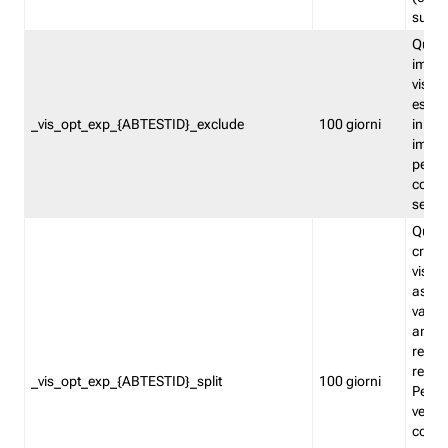
succes
Quest
impos
visita
esclu
_vis_opt_exp_{ABTESTID}_exclude
100 giorni
in bas
impos
percen
coinvo
sempr
Quest
creat
visita
asseg
varia
ancor
reind
relati
_vis_opt_exp_{ABTESTID}_split
100 giorni
Perme
verifi
corri