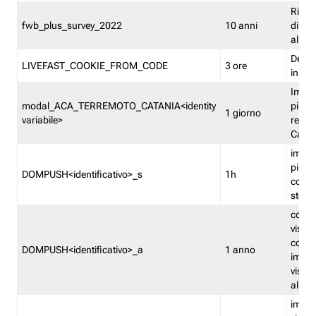
Ricor
fwb_plus_survey_2022
10 anni
di su
all'ut
Dedupl
LIVEFAST_COOKIE_FROM_CODE
3 ore
in Fa
Imped
modal_ACA_TERREMOTO_CATANIA<identity
più vo
1 giorno
variabile>
relati
Catan
imped
più p
DOMPUSH<identificativo>_s
1h
comme
stess
conta
visua
comme
DOMPUSH<identificativo>_a
1 anno
imped
visua
all'in
imped