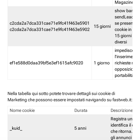
Magazine
show banner
sendLead A
c2cda2a7dca331cae71e9fc41f463e5901
se presenti e
15 giorni
c2cda2a7dca331cae71e9fc41f463e5902
cookie in un 
15 giorni e in
diversi
impedisce
l'inserimento 
ef1e588d0daa39bf5e3ef1615afc9020
1 giorno
richieste mult
opposizione
portabilità g
Nella tabella qui sotto potete trovare dettagli sui cookie di
Marketing che possono essere impostati navigando su fastweb.it:
Nome cookie
Durata
Descrizione
Registra un ID 
identifica il dis
_kuid_
5 anni
che ritorna. L'I
gli annunci mira