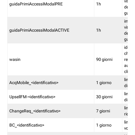
visual
guidaPrimiAccessiModalPRE
1h
della
guida 
imped
visual
guidaPrimiAccessiModalACTIVE
1h
della
guida 
identi
che si
wasin
90 giorni
rete f
autent
clienti
limita
AcqMobile_<identificativo>
1 giorno
di ac
limita
UpsellFM-<identificativo>
30 giorni
di ups
limita
ChangeReq_<identificativo>
7 giorni
ricon
limita
BC_<identificativo>
1 giorno
vouch