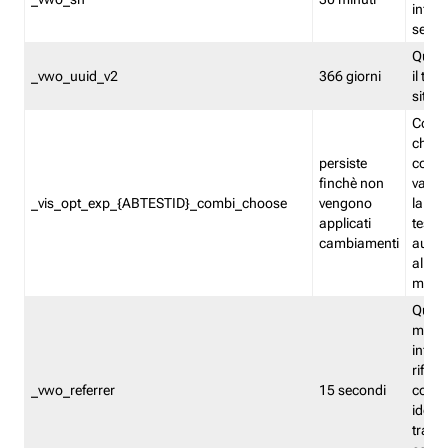
inform
sessi
Quest
_vwo_uuid_v2
366 giorni
il tra
sito 
Cooki
che m
persiste
combi
finchè non
varian
_vis_opt_exp_{ABTESTID}_combi_choose
vengono
la co
applicati
test. 
cambiamenti
autom
all'ap
modif
Quest
memor
infor
riferi
_vwo_referrer
15 secondi
conse
identi
traffi