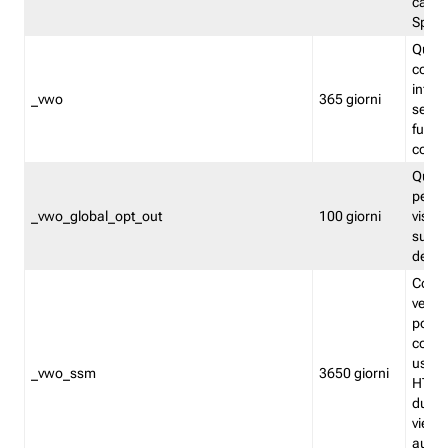
caso 
Split
Quest
conten
infor
_vwo
365 giorni
servi
futuro,
cooki
Quest
persi
_vwo_global_opt_out
100 giorni
visita
su tut
deter
Cookie
verif
possa
cookie
usano 
_vwo_ssm
3650 giorni
HTTP.
durat
viene 
autom