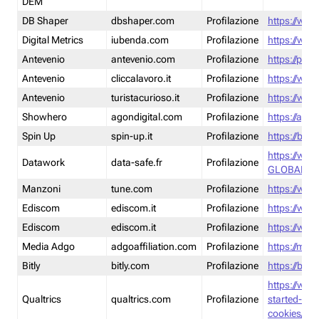
DEM
DB Shaper
dbshaper.com
Profilazione
https://www
Digital Metrics
iubenda.com
Profilazione
https://www
Antevenio
antevenio.com
Profilazione
https://pmp.
Antevenio
cliccalavoro.it
Profilazione
https://www
Antevenio
turistacurioso.it
Profilazione
https://www.
Showhero
agondigital.com
Profilazione
https://agon
Spin Up
spin-up.it
Profilazione
https://blog
https://ww
Datawork
data-safe.fr
Profilazione
GLOBAL-LT
Manzoni
tune.com
Profilazione
https://www
Ediscom
ediscom.it
Profilazione
https://www
Ediscom
ediscom.it
Profilazione
https://www
Media Adgo
adgoaffiliation.com
Profilazione
https://med
Bitly
bitly.com
Profilazione
https://bitl
https://www
Qualtrics
qualtrics.com
Profilazione
started-wi
cookies/