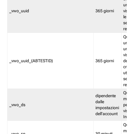
univo
_vwo_uuid
365 giorni
visita
le fun
segme
repor
Quest
un ide
univo
visita
_vwo_uuid_{ABTESTID}
365 giorni
del t
cross
utiliz
segme
repor
Quest
dipendente
memor
dalle
_vwo_ds
persis
impostazioni
visit
dell'account
Insig
Quest
memo
_vwo_sn
30 minuti