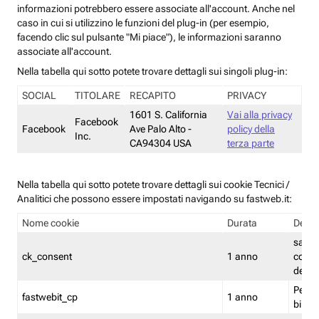
informazioni potrebbero essere associate all'account. Anche nel
caso in cui si utilizzino le funzioni del plug-in (per esempio,
facendo clic sul pulsante "Mi piace"), le informazioni saranno
associate all'account.
Nella tabella qui sotto potete trovare dettagli sui singoli plug-in:
SOCIAL
TITOLARE
RECAPITO
PRIVACY
1601 S. California
Vai alla privacy
Facebook
Facebook
Ave Palo Alto -
policy della
Inc.
CA94304 USA
terza parte
Nella tabella qui sotto potete trovare dettagli sui cookie Tecnici /
Analitici che possono essere impostati navigando su fastweb.it:
Nome cookie
Durata
Descr
salva i
ck_consent
1 anno
conse
dei c
Persi
fastwebit_cp
1 anno
bilanc