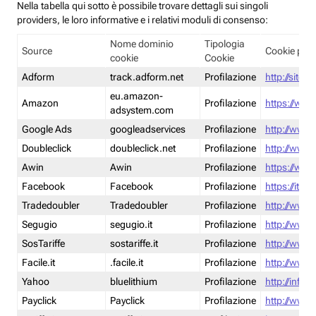
Nella tabella qui sotto è possibile trovare dettagli sui singoli
providers, le loro informative e i relativi moduli di consenso:
Nome dominio
Tipologia
Source
Cookie poli
cookie
Cookie
Adform
track.adform.net
Profilazione
http://site.
eu.amazon-
Amazon
Profilazione
https://www
adsystem.com
Google Ads
googleadservices
Profilazione
http://www.
Doubleclick
doubleclick.net
Profilazione
http://www.
Awin
Awin
Profilazione
https://www
Facebook
Facebook
Profilazione
https://it-
Tradedoubler
Tradedoubler
Profilazione
http://www.
Segugio
segugio.it
Profilazione
http://www.
SosTariffe
sostariffe.it
Profilazione
http://www.s
Facile.it
.facile.it
Profilazione
http://www.f
Yahoo
bluelithium
Profilazione
http://info.
Payclick
Payclick
Profilazione
http://www.p