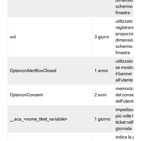
dimensioni de
schermo e de
finestre
utilizzato per
registrare le
proporzioni e
wd
3 giorni
dimensioni de
schermo e de
finestre
utilizzato pe
se mostrare
OptanonAlertBoxClosed
1 anno
il banner pri
all'utente
memorizza lo
OptanonConsent
2 anni
del consenso
dell'utente
impedisce di 
più volte lo s
__aca_<nome_tiket_variabile>
1 giorno
ticket nell'ar
giornata
indica la pre