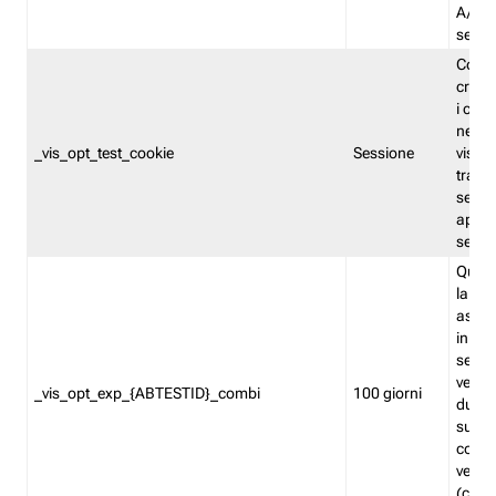
A/B. I
sempr
Cooki
creato
i cook
nel b
_vis_opt_test_cookie
Sessione
visita
tracc
sessi
aperte
sempr
Quest
la var
assegn
in mo
sempr
versi
_vis_opt_exp_{ABTESTID}_combi
100 giorni
durant
succes
corri
versio
(contr