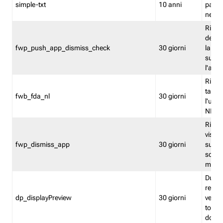
simple-txt
10 anni
pagina
nell'
Ricord
dell'u
fwp_push_app_dismiss_check
30 giorni
la po
sugge
l'audi
Riport
tacci
fwb_fda_nl
30 giorni
l'uten
NL
Ricor
visto 
fwp_dismiss_app
30 giorni
sugge
scari
mobil
Durant
regis
dp_displayPreview
30 giorni
verica
torna
dopo v