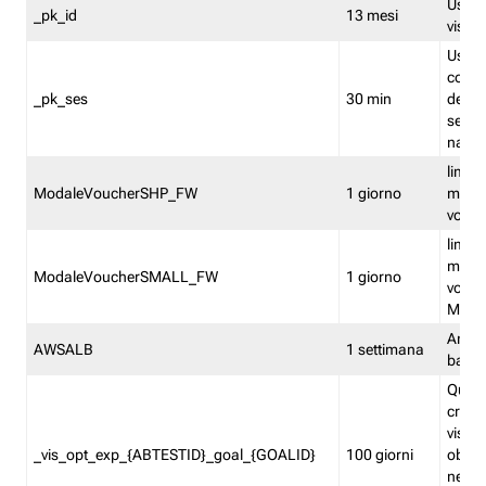
Usato 
_pk_id
13 mesi
visitat
Usato 
comp
_pk_ses
30 min
dell’u
sessi
navig
limita
ModaleVoucherSHP_FW
1 giorno
multi
vouche
limita
multi
ModaleVoucherSMALL_FW
1 giorno
vouch
Medie
Amaz
AWSALB
1 settimana
balan
Quest
creat
visit
_vis_opt_exp_{ABTESTID}_goal_{GOALID}
100 giorni
obiett
nel co