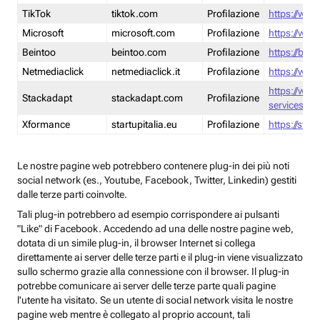
TikTok
tiktok.com
Profilazione
https://www
Microsoft
microsoft.com
Profilazione
https://www
Beintoo
beintoo.com
Profilazione
https://bei
Netmediaclick
netmediaclick.it
Profilazione
https://www
https://ww
Stackadapt
stackadapt.com
Profilazione
services-pri
Xformance
startupitalia.eu
Profilazione
https://start
Le nostre pagine web potrebbero contenere plug-in dei più noti
social network (es., Youtube, Facebook, Twitter, Linkedin) gestiti
dalle terze parti coinvolte.
Tali plug-in potrebbero ad esempio corrispondere ai pulsanti
"Like" di Facebook. Accedendo ad una delle nostre pagine web,
dotata di un simile plug-in, il browser Internet si collega
direttamente ai server delle terze parti e il plug-in viene visualizzato
sullo schermo grazie alla connessione con il browser. Il plug-in
potrebbe comunicare ai server delle terze parte quali pagine
l'utente ha visitato. Se un utente di social network visita le nostre
pagine web mentre è collegato al proprio account, tali