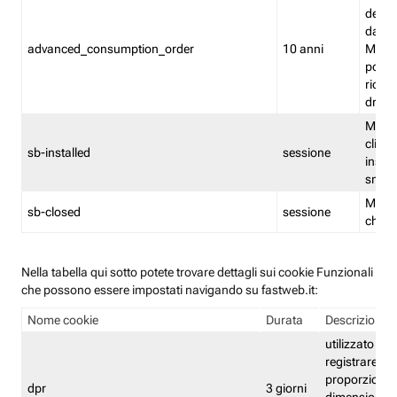
delle 
dash
advanced_consumption_order
10 anni
Monit
posso
riord
drag
Memor
clicca
sb-installed
sessione
instal
smar
Memor
sb-closed
sessione
chius
Nella tabella qui sotto potete trovare dettagli sui cookie Funzionali
che possono essere impostati navigando su fastweb.it:
Nome cookie
Durata
Descrizione
utilizzato per
registrare le
proporzioni e
dpr
3 giorni