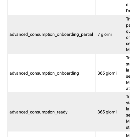
direct
l'attr
Tracc
parzia
quest
advanced_consumption_onboarding_partial
7 giorni
onbord
serviz
Moni
Tracci
stata 
la not
advanced_consumption_onboarding
365 giorni
serviz
Monit
attiva
Tracci
stata 
la not
advanced_consumption_ready
365 giorni
serviz
Monit
stato 
Memor