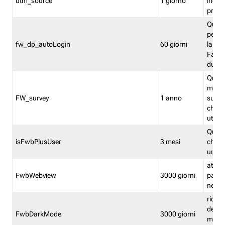
utm_source
1 giorno
indica
proven
Quest
perme
fw_dp_autoLogin
60 giorni
la log
Fastwe
durat
Quest
manti
FW_survey
1 anno
surve
chiuse
utenti
Quest
isFwbPlusUser
3 mesi
che l'
una l
attiva 
FwbWebview
3000 giorni
pagina
nell'
ricor
dell'u
FwbDarkMode
3000 giorni
mode 