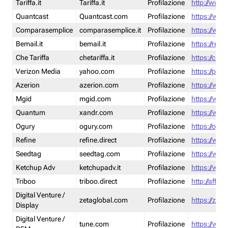
Tariffa.it
Tariffa.it
Profilazione
http://www.t
Quantcast
Quantcast.com
Profilazione
https://www
Comparasemplice
comparasemplice.it
Profilazione
https://www
Bemail.it
bemail.it
Profilazione
https://reta
Che Tariffa
chetariffa.it
Profilazione
https://chet
Verizon Media
yahoo.com
Profilazione
https://pol
Azerion
azerion.com
Profilazione
https://www
Mgid
mgid.com
Profilazione
https://www
Quantum
xandr.com
Profilazione
https://www
Ogury
ogury.com
Profilazione
https://ogur
Refine
refine.direct
Profilazione
https://www.
Seedtag
seedtag.com
Profilazione
https://www
Ketchup Adv
ketchupadv.it
Profilazione
https://www
Triboo
triboo.direct
Profilazione
http://affili
Digital Venture /
zetaglobal.com
Profilazione
https://zeta
Display
Digital Venture /
tune.com
Profilazione
https://www