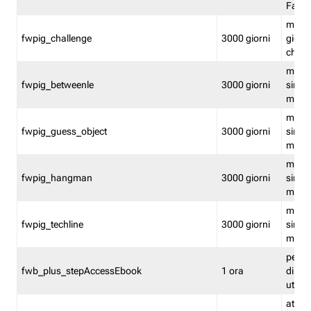
Fastw
mantie
fwpig_challenge
3000 giorni
giochi
chall
mantie
fwpig_betweenle
3000 giorni
singol
modal
mantie
fwpig_guess_object
3000 giorni
singol
modal
mantie
fwpig_hangman
3000 giorni
singol
modal
mantie
fwpig_techline
3000 giorni
singol
modal
perme
fwb_plus_stepAccessEbook
1 ora
di un 
utenti
attiva 