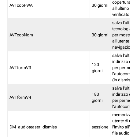
copertura fw
AVTcopFWA
30 giorni
all'ultimo ind
verificato
salva l'ultima
tecnologia ve
AVTcopNom
30 giorni
per mostrarl
all'utente dur
navigazione
salva l'ultimo
indirizzo di 
120
AVTformV3
per permette
giorni
l'autocompl
(in dismissio
salva l'ultimo
180
indirizzo di 
AVTformV4
giorni
per permette
l'autocompl
memorizza la
utente di non
DM_audioteaser_dismiss
sessione
l'invito all'as
file audio del 