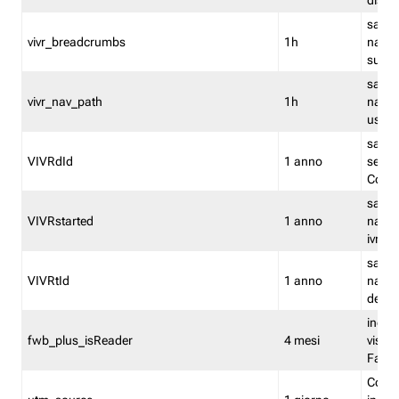
dismi
salva
vivr_breadcrumbs
1h
navig
su vis
salva 
vivr_nav_path
1h
navig
usato
salva 
VIVRdId
1 anno
sessio
Conv
salva 
VIVRstarted
1 anno
navig
ivr ini
salva 
VIVRtId
1 anno
naviga
del cl
indica
fwb_plus_isReader
4 mesi
visual
Fastw
Cooki