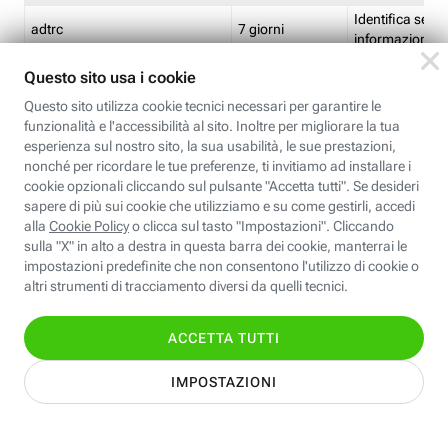
Identifica se so
adtrc
7 giorni
informazioni s
Limite di freq
CFFC<TagID>
7 giorni
composto
Identifica se c'
ricontrollare l'
CM
1 giorno
corrispondenti 
(impostata da 
Identifica se c'
ricontrollare l'
CM14
14 giorni
corrispondenti 
(impostata da 
Identifica l'app
CT<TrackingSetupID>
1 ora
clic per i pixel d
pagine dell'ins
Identifica la quo
EBFC<BannerID>
7 giorni
banner espandi
Identifica la qu
EBFCD<BannerID>
7 giorni
per il banner e