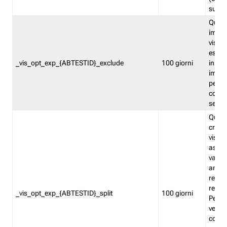
succes
Quest
impos
visita
esclu
_vis_opt_exp_{ABTESTID}_exclude
100 giorni
in bas
impos
percen
coinvo
sempr
Quest
creat
visita
asseg
varia
ancor
reind
relati
_vis_opt_exp_{ABTESTID}_split
100 giorni
Perme
verifi
corri