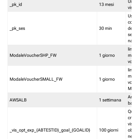
Usato 
_pk_id
13 mesi
visitat
Usato 
comp
_pk_ses
30 min
dell’u
sessi
navig
limita
ModaleVoucherSHP_FW
1 giorno
multi
vouche
limita
multi
ModaleVoucherSMALL_FW
1 giorno
vouch
Medie
Amaz
AWSALB
1 settimana
balan
Quest
creat
visit
_vis_opt_exp_{ABTESTID}_goal_{GOALID}
100 giorni
obiett
nel co