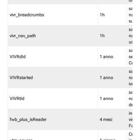
dismi
salva
vivr_breadcrumbs
1h
navig
su vis
salva 
vivr_nav_path
1h
navig
usato
salva 
VIVRdId
1 anno
sessio
Conv
salva 
VIVRstarted
1 anno
navig
ivr ini
salva 
VIVRtId
1 anno
naviga
del cl
indica
fwb_plus_isReader
4 mesi
visual
Fastw
Cooki