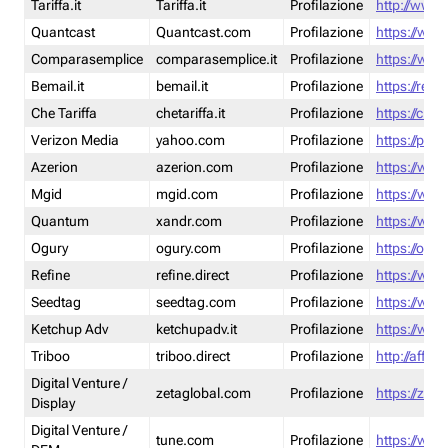
Tariffa.it
Tariffa.it
Profilazione
http://www.t
Quantcast
Quantcast.com
Profilazione
https://www
Comparasemplice
comparasemplice.it
Profilazione
https://www
Bemail.it
bemail.it
Profilazione
https://reta
Che Tariffa
chetariffa.it
Profilazione
https://chet
Verizon Media
yahoo.com
Profilazione
https://pol
Azerion
azerion.com
Profilazione
https://www
Mgid
mgid.com
Profilazione
https://www
Quantum
xandr.com
Profilazione
https://www
Ogury
ogury.com
Profilazione
https://ogur
Refine
refine.direct
Profilazione
https://www.
Seedtag
seedtag.com
Profilazione
https://www
Ketchup Adv
ketchupadv.it
Profilazione
https://www
Triboo
triboo.direct
Profilazione
http://affili
Digital Venture /
zetaglobal.com
Profilazione
https://zeta
Display
Digital Venture /
tune.com
Profilazione
https://www