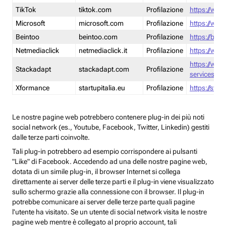
TikTok
tiktok.com
Profilazione
https://www
Microsoft
microsoft.com
Profilazione
https://www
Beintoo
beintoo.com
Profilazione
https://bei
Netmediaclick
netmediaclick.it
Profilazione
https://www
https://ww
Stackadapt
stackadapt.com
Profilazione
services-pri
Xformance
startupitalia.eu
Profilazione
https://start
Le nostre pagine web potrebbero contenere plug-in dei più noti
social network (es., Youtube, Facebook, Twitter, Linkedin) gestiti
dalle terze parti coinvolte.
Tali plug-in potrebbero ad esempio corrispondere ai pulsanti
"Like" di Facebook. Accedendo ad una delle nostre pagine web,
dotata di un simile plug-in, il browser Internet si collega
direttamente ai server delle terze parti e il plug-in viene visualizzato
sullo schermo grazie alla connessione con il browser. Il plug-in
potrebbe comunicare ai server delle terze parte quali pagine
l'utente ha visitato. Se un utente di social network visita le nostre
pagine web mentre è collegato al proprio account, tali