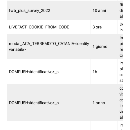
Ricor
fwb_plus_survey_2022
10 anni
di su
all'ut
Dedupl
LIVEFAST_COOKIE_FROM_CODE
3 ore
in Fa
Imped
modal_ACA_TERREMOTO_CATANIA<identity
più vo
1 giorno
variabile>
relati
Catan
imped
più p
DOMPUSH<identificativo>_s
1h
comme
stess
conta
visua
comme
DOMPUSH<identificativo>_a
1 anno
imped
visua
all'in
imped