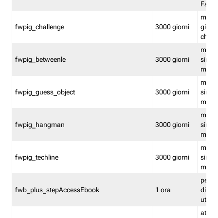
Fastw
mantie
fwpig_challenge
3000 giorni
giochi
chall
mantie
fwpig_betweenle
3000 giorni
singol
modal
mantie
fwpig_guess_object
3000 giorni
singol
modal
mantie
fwpig_hangman
3000 giorni
singol
modal
mantie
fwpig_techline
3000 giorni
singol
modal
perme
fwb_plus_stepAccessEbook
1 ora
di un 
utenti
attiva 