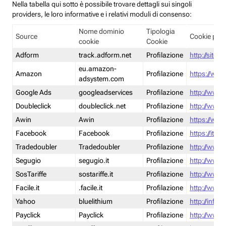
Nella tabella qui sotto è possibile trovare dettagli sui singoli
providers, le loro informative e i relativi moduli di consenso:
Nome dominio
Tipologia
Source
Cookie poli
cookie
Cookie
Adform
track.adform.net
Profilazione
http://site.
eu.amazon-
Amazon
Profilazione
https://www
adsystem.com
Google Ads
googleadservices
Profilazione
http://www.
Doubleclick
doubleclick.net
Profilazione
http://www.
Awin
Awin
Profilazione
https://www
Facebook
Facebook
Profilazione
https://it-
Tradedoubler
Tradedoubler
Profilazione
http://www.
Segugio
segugio.it
Profilazione
http://www.
SosTariffe
sostariffe.it
Profilazione
http://www.s
Facile.it
.facile.it
Profilazione
http://www.f
Yahoo
bluelithium
Profilazione
http://info.
Payclick
Payclick
Profilazione
http://www.p