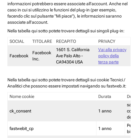
informazioni potrebbero essere associate all'account. Anche nel
caso in cui si utilizzino le funzioni del plug-in (per esempio,
facendo clic sul pulsante "Mi piace"), le informazioni saranno
associate all'account.
Nella tabella qui sotto potete trovare dettagli sui singoli plug-in:
SOCIAL
TITOLARE
RECAPITO
PRIVACY
1601 S. California
Vai alla privacy
Facebook
Facebook
Ave Palo Alto -
policy della
Inc.
CA94304 USA
terza parte
Nella tabella qui sotto potete trovare dettagli sui cookie Tecnici /
Analitici che possono essere impostati navigando su fastweb.it:
Nome cookie
Durata
Descr
salva i
ck_consent
1 anno
conse
dei c
Persi
fastwebit_cp
1 anno
bilanc