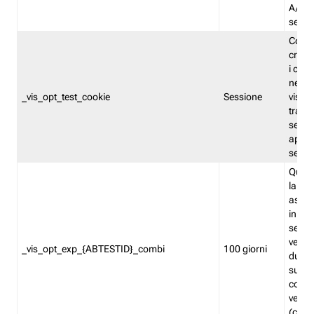
A/B. I
sempr
Cooki
creato
i cook
nel b
_vis_opt_test_cookie
Sessione
visita
tracc
sessi
aperte
sempr
Quest
la var
assegn
in mo
sempr
versi
_vis_opt_exp_{ABTESTID}_combi
100 giorni
durant
succes
corri
versio
(contr