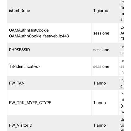
imped
l'inse
isCmbDone
1 giorno
multi
shp
Cooki
OAMAuthnHintCookie
sessione
Auten
OAMAuthnCookie_fastweb.it:443
Clien
usata
PHPSESSID
sessione
sessi
usata
TS<identificativo>
sessione
sessi
inform
indica
FW_TAN
1 anno
clien
indica
utent
FW_TRK_MYFP_CTYPE
1 anno
(resid
iva/i
Usato 
FW_VisitorID
1 anno
visitat