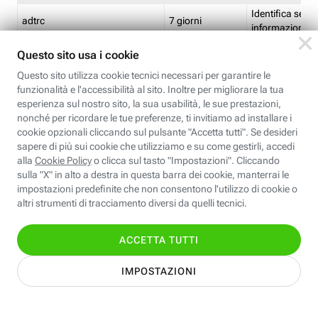
Identifica se so
adtrc
7 giorni
informazioni s
Limite di freq
CFFC<TagID>
7 giorni
composto
Identifica se c'
ricontrollare l'
CM
1 giorno
corrispondenti 
(impostata da 
Identifica se c'
ricontrollare l'
CM14
14 giorni
corrispondenti 
(impostata da 
Identifica l'app
CT<TrackingSetupID>
1 ora
clic per i pixel d
pagine dell'ins
Identifica la quo
EBFC<BannerID>
7 giorni
banner espandi
Identifica la qu
EBFCD<BannerID>
7 giorni
per il banner e