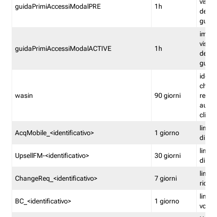
visual
guidaPrimiAccessiModalPRE
1h
della
guida 
imped
visual
guidaPrimiAccessiModalACTIVE
1h
della
guida 
identi
che si
wasin
90 giorni
rete f
autent
clienti
limita
AcqMobile_<identificativo>
1 giorno
di ac
limita
UpsellFM-<identificativo>
30 giorni
di ups
limita
ChangeReq_<identificativo>
7 giorni
ricon
limita
BC_<identificativo>
1 giorno
vouch