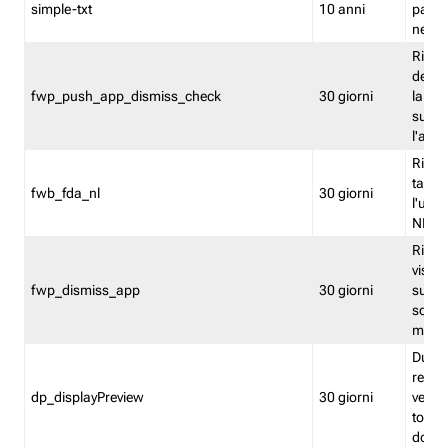
simple-txt
10 anni
pagina
nell'
Ricord
dell'u
fwp_push_app_dismiss_check
30 giorni
la po
sugge
l'audi
Riport
tacci
fwb_fda_nl
30 giorni
l'uten
NL
Ricor
visto 
fwp_dismiss_app
30 giorni
sugge
scari
mobil
Durant
regis
dp_displayPreview
30 giorni
verica
torna
dopo v