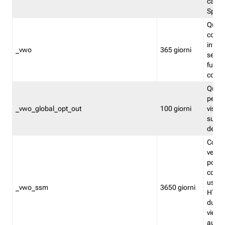
caso 
Split
Quest
conten
infor
_vwo
365 giorni
servi
futuro,
cooki
Quest
persi
_vwo_global_opt_out
100 giorni
visita
su tut
deter
Cookie
verif
possa
cookie
usano 
_vwo_ssm
3650 giorni
HTTP.
durat
viene 
autom