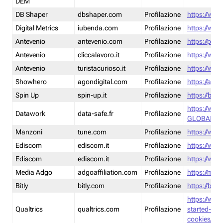
DEM
DB Shaper
dbshaper.com
Profilazione
https://www
Digital Metrics
iubenda.com
Profilazione
https://www
Antevenio
antevenio.com
Profilazione
https://pmp.
Antevenio
cliccalavoro.it
Profilazione
https://www
Antevenio
turistacurioso.it
Profilazione
https://www.
Showhero
agondigital.com
Profilazione
https://agon
Spin Up
spin-up.it
Profilazione
https://blog
https://ww
Datawork
data-safe.fr
Profilazione
GLOBAL-LT
Manzoni
tune.com
Profilazione
https://www
Ediscom
ediscom.it
Profilazione
https://www
Ediscom
ediscom.it
Profilazione
https://www
Media Adgo
adgoaffiliation.com
Profilazione
https://med
Bitly
bitly.com
Profilazione
https://bitl
https://www
Qualtrics
qualtrics.com
Profilazione
started-wi
cookies/