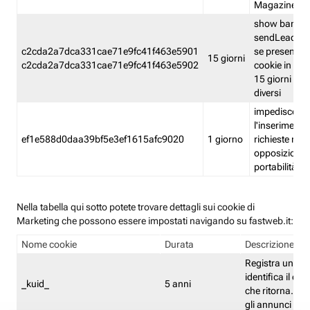
Magazine
show banner
sendLead A
c2cda2a7dca331cae71e9fc41f463e5901
se presenti e
15 giorni
c2cda2a7dca331cae71e9fc41f463e5902
cookie in un 
15 giorni e in
diversi
impedisce
l'inserimento 
ef1e588d0daa39bf5e3ef1615afc9020
1 giorno
richieste mult
opposizione
portabilità g
Nella tabella qui sotto potete trovare dettagli sui cookie di
Marketing che possono essere impostati navigando su fastweb.it:
Nome cookie
Durata
Descrizione
Registra un ID 
identifica il dis
_kuid_
5 anni
che ritorna. L'I
gli annunci mira