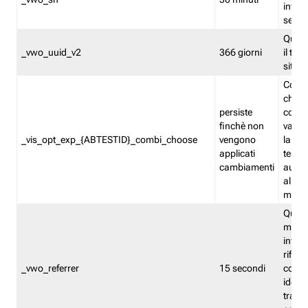
inform
sessi
Quest
_vwo_uuid_v2
366 giorni
il tra
sito 
Cooki
che m
persiste
combi
finchè non
varian
_vis_opt_exp_{ABTESTID}_combi_choose
vengono
la co
applicati
test. 
cambiamenti
autom
all'ap
modif
Quest
memor
infor
riferi
_vwo_referrer
15 secondi
conse
identi
traffi