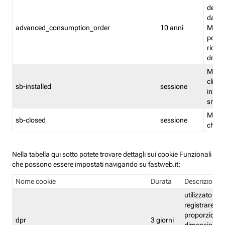
delle 
dash
advanced_consumption_order
10 anni
Monit
posso
riord
drag
Memor
clicca
sb-installed
sessione
instal
smar
Memor
sb-closed
sessione
chius
Nella tabella qui sotto potete trovare dettagli sui cookie Funzionali
che possono essere impostati navigando su fastweb.it:
Nome cookie
Durata
Descrizione
utilizzato per
registrare le
proporzioni e
dpr
3 giorni