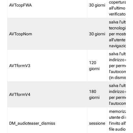
copertura fw
AVTcopFWA
30 giorni
all'ultimo ind
verificato
salva l'ultima
tecnologia ve
AVTcopNom
30 giorni
per mostrarl
all'utente dur
navigazione
salva l'ultimo
indirizzo di 
120
AVTformV3
per permette
giorni
l'autocompl
(in dismissio
salva l'ultimo
180
indirizzo di 
AVTformV4
giorni
per permette
l'autocompl
memorizza la
utente di non
DM_audioteaser_dismiss
sessione
l'invito all'as
file audio del 