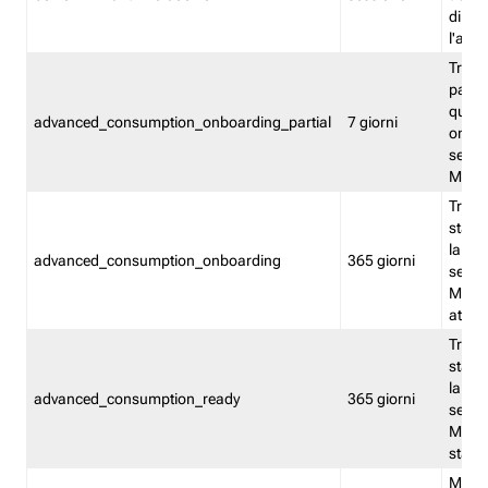
direct
l'attr
Tracc
parzia
quest
advanced_consumption_onboarding_partial
7 giorni
onbord
serviz
Moni
Tracci
stata 
la not
advanced_consumption_onboarding
365 giorni
serviz
Monit
attiva
Tracci
stata 
la not
advanced_consumption_ready
365 giorni
serviz
Monit
stato 
Memor