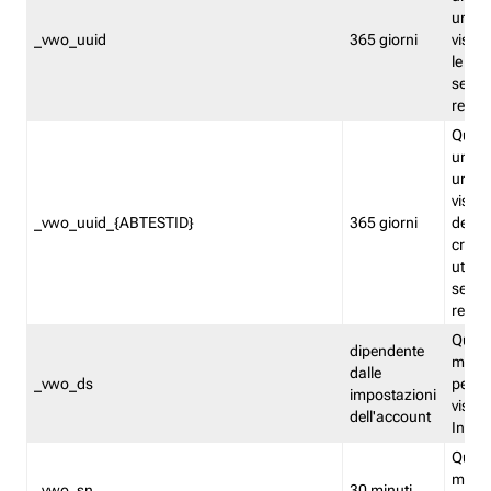
univo
_vwo_uuid
365 giorni
visita
le fun
segme
repor
Quest
un ide
univo
visita
_vwo_uuid_{ABTESTID}
365 giorni
del t
cross
utiliz
segme
repor
Quest
dipendente
memor
dalle
_vwo_ds
persis
impostazioni
visit
dell'account
Insig
Quest
memo
_vwo_sn
30 minuti