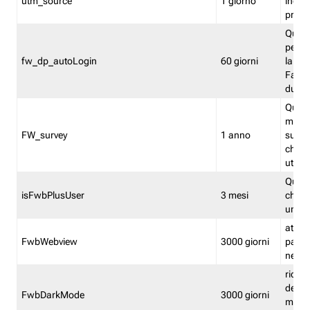
utm_source
1 giorno
indica
proven
Quest
perme
fw_dp_autoLogin
60 giorni
la log
Fastwe
durat
Quest
manti
FW_survey
1 anno
surve
chiuse
utenti
Quest
isFwbPlusUser
3 mesi
che l'
una l
attiva 
FwbWebview
3000 giorni
pagina
nell'
ricor
dell'u
FwbDarkMode
3000 giorni
mode 