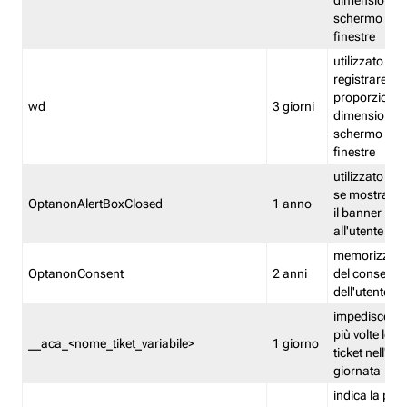
dimensioni de
schermo e de
finestre
utilizzato per
registrare le
proporzioni e
wd
3 giorni
dimensioni de
schermo e de
finestre
utilizzato pe
se mostrare
OptanonAlertBoxClosed
1 anno
il banner pri
all'utente
memorizza lo
OptanonConsent
2 anni
del consenso
dell'utente
impedisce di 
più volte lo s
__aca_<nome_tiket_variabile>
1 giorno
ticket nell'ar
giornata
indica la pre