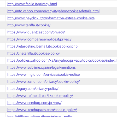
http://www.facile.it/privacy.html
http://info.yahoo.com/privacy/it/yahoo/cookies/details.html
http://www.payclick.it/it/informativa-estesa-cookie-site
http://www.tariffa.it/cookie/
https://www.quantcast.com/privacy/
https://www.comparasemplice.it/privacy
https://retargeting.bemail.it/cookiepolicy.php
https://chetariffa.it/cookies-policy
https://policies.yahoo.com/xa/en/yahoo/privacy/topics/cookies/index
https://www.sublime.xyz/en/legal-mentions
https://www.mgid.com/services/cookie-notice
https://www.xandr.com/privacy/cookie-policy/
https://ogury.com/privacy-policy/
https://www.refine.direct/it/cookie-policy/
https://www.seedtag.com/privacy/
https://www.ketchupadv.com/cookie-policy/
http://affiliates.triboo.direct/privacy_policy