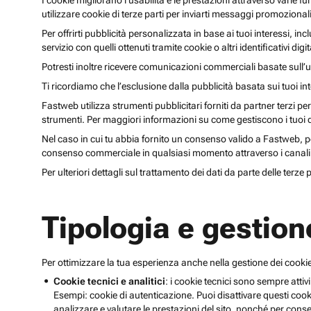
I cookie migliorano l’usabilità e le prestazioni attraverso varie f
utilizzare cookie di terze parti per inviarti messaggi promoziona
Per offrirti pubblicità personalizzata in base ai tuoi interessi, inc
servizio con quelli ottenuti tramite cookie o altri identificativi di
Potresti inoltre ricevere comunicazioni commerciali basate sull’us
Ti ricordiamo che l’esclusione dalla pubblicità basata sui tuoi in
Fastweb utilizza strumenti pubblicitari forniti da partner terzi pe
strumenti. Per maggiori informazioni su come gestiscono i tuoi dat
Nel caso in cui tu abbia fornito un consenso valido a Fastweb, potr
consenso commerciale in qualsiasi momento attraverso i canali 
Per ulteriori dettagli sul trattamento dei dati da parte delle terze
Tipologia e gestion
Per ottimizzare la tua esperienza anche nella gestione dei cookie
Cookie tecnici e analitici
: i cookie tecnici sono sempre attivi
Esempi: cookie di autenticazione. Puoi disattivare questi coo
analizzare e valutare le prestazioni del sito, nonché per conse