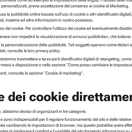
unzionalità come ad esempio le impostazioni della lingua, i risultati delle ri
li personalizzati, previa accettazione del consenso ai cookie di Marketing.
lusa la pubblicità online basata sull’uso di cookie o altri identificativi digita
gitali, insieme ad altre informazioni in nostro possesso.
o dei cookie. Per controllare l’utilizzo dei cookie ed eventualmente disattiv
teressi non impedirà la visualizzazione di annunci pubblicitari, che tuttavi
r la personalizzazione della pubblicità. Tali soggetti operano come titolari a
i, consulta le loro privacy policy.
emmo trasmettere a terze parti identificativi digitali di retargeting, come pi
messi a disposizione o nella sezione “Come posso cambiare le impostazio
 parti, consulta la sezione “Cookie di marketing”.
e dei cookie direttamen
, abbiamo deciso di organizzarli in tre categorie.
 e sono indispensabili per il regolare funzionamento del sito e delle relative 
kies cambiando le impostazioni di browser, ma questo potrebbe avere effetti
ntire di migliorare il comfort e l’usabilità del sito fornendo informazioni 