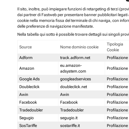
Il sito, inoltre, può impiegare funzioni di retargeting di terzi (p
dai partner di Fastweb per presentare banner pubblicitari legati al
cookie nella memoria fissa del terminale di chi naviga, con infor
delle preferenze di navigazione manifestate.
Nella tabella qui sotto è possibile trovare dettagli sui singoli prov
Tipologia
Source
Nome dominio cookie
Cookie
Adform
track.adform.net
Profilazione
eu.amazon-
Amazon
Profilazione
adsystem.com
Google Ads
googleadservices
Profilazione
Doubleclick
doubleclick.net
Profilazione
Awin
Awin
Profilazione
Facebook
Facebook
Profilazione
Tradedoubler
Tradedoubler
Profilazione
Segugio
segugio.it
Profilazione
SosTariffe
sostariffe.it
Profilazione