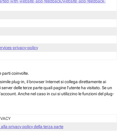
tarted-with-website-app-feedback/website-app-feedback-
vices-privacy-policy
 parti coinvolte.
ile plug-in, il browser Internet si collega direttamente ai
server delle terze parte quali pagine l'utente ha visitato. Se un
ccount. Anche nel caso in cui si utilizzino le funzioni del plug-
IVACY
 alla privacy policy della terza parte