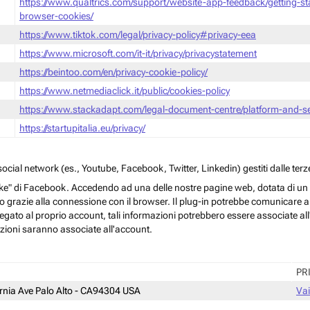
https://www.qualtrics.com/support/website-app-feedback/getting-s
browser-cookies/
https://www.tiktok.com/legal/privacy-policy#privacy-eea
https://www.microsoft.com/it-it/privacy/privacystatement
https://beintoo.com/en/privacy-cookie-policy/
https://www.netmediaclick.it/public/cookies-policy
https://www.stackadapt.com/legal-document-centre/platform-and-ser
https://startupitalia.eu/privacy/
cial network (es., Youtube, Facebook, Twitter, Linkedin) gestiti dalle terze
ke" di Facebook. Accedendo ad una delle nostre pagine web, dotata di un sim
rmo grazie alla connessione con il browser. Il plug-in potrebbe comunicare ai 
egato al proprio account, tali informazioni potrebbero essere associate all'a
azioni saranno associate all'account.
PR
ornia Ave Palo Alto - CA94304 USA
Vai