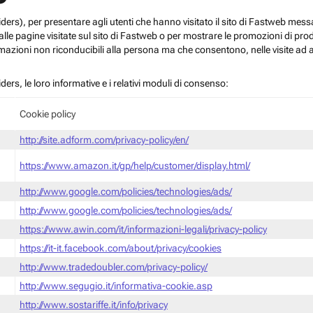
roviders), per presentare agli utenti che hanno visitato il sito di Fastweb me
le pagine visitate sul sito di Fastweb o per mostrare le promozioni di prodott
mazioni non riconducibili alla persona ma che consentono, nelle visite ad a
iders, le loro informative e i relativi moduli di consenso:
Cookie policy
http://site.adform.com/privacy-policy/en/
https://www.amazon.it/gp/help/customer/display.html/
http://www.google.com/policies/technologies/ads/
http://www.google.com/policies/technologies/ads/
https://www.awin.com/it/informazioni-legali/privacy-policy
https://it-it.facebook.com/about/privacy/cookies
http://www.tradedoubler.com/privacy-policy/
http://www.segugio.it/informativa-cookie.asp
http://www.sostariffe.it/info/privacy