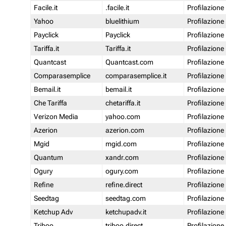
Facile.it
.facile.it
Profilazione
Yahoo
bluelithium
Profilazione
Payclick
Payclick
Profilazione
Tariffa.it
Tariffa.it
Profilazione
Quantcast
Quantcast.com
Profilazione
Comparasemplice
comparasemplice.it
Profilazione
Bemail.it
bemail.it
Profilazione
Che Tariffa
chetariffa.it
Profilazione
Verizon Media
yahoo.com
Profilazione
Azerion
azerion.com
Profilazione
Mgid
mgid.com
Profilazione
Quantum
xandr.com
Profilazione
Ogury
ogury.com
Profilazione
Refine
refine.direct
Profilazione
Seedtag
seedtag.com
Profilazione
Ketchup Adv
ketchupadv.it
Profilazione
Triboo
triboo.direct
Profilazione