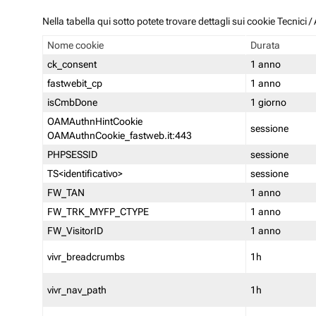
Nella tabella qui sotto potete trovare dettagli sui cookie Tecnici
Nome cookie
Durata
ck_consent
1 anno
fastwebit_cp
1 anno
isCmbDone
1 giorno
OAMAuthnHintCookie
sessione
OAMAuthnCookie_fastweb.it:443
PHPSESSID
sessione
TS<identificativo>
sessione
FW_TAN
1 anno
FW_TRK_MYFP_CTYPE
1 anno
FW_VisitorID
1 anno
vivr_breadcrumbs
1h
vivr_nav_path
1h