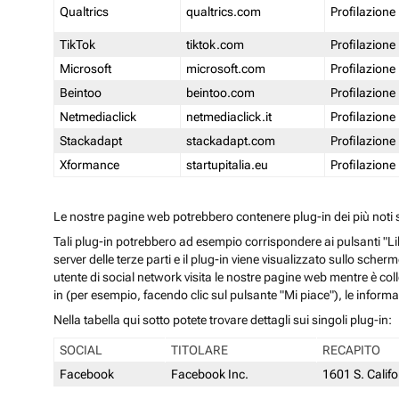
Qualtrics
qualtrics.com
Profilazione
TikTok
tiktok.com
Profilazione
Microsoft
microsoft.com
Profilazione
Beintoo
beintoo.com
Profilazione
Netmediaclick
netmediaclick.it
Profilazione
Stackadapt
stackadapt.com
Profilazione
Xformance
startupitalia.eu
Profilazione
Le nostre pagine web potrebbero contenere plug-in dei più noti so
Tali plug-in potrebbero ad esempio corrispondere ai pulsanti "Li
server delle terze parti e il plug-in viene visualizzato sullo sche
utente di social network visita le nostre pagine web mentre è coll
in (per esempio, facendo clic sul pulsante "Mi piace"), le inform
Nella tabella qui sotto potete trovare dettagli sui singoli plug-in:
SOCIAL
TITOLARE
RECAPITO
Facebook
Facebook Inc.
1601 S. Calif