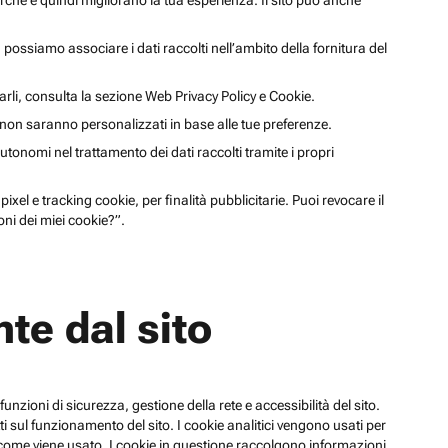
cerche e quindi migliorano la tua esperienza. Il sito può anche
li, possiamo associare i dati raccolti nell’ambito della fornitura del
arli, consulta la sezione Web Privacy Policy e Cookie.
a non saranno personalizzati in base alle tue preferenze.
utonomi nel trattamento dei dati raccolti tramite i propri
xel e tracking cookie, per finalità pubblicitarie. Puoi revocare il
ni dei miei cookie?”.
te dal sito
funzioni di sicurezza, gestione della rete e accessibilità del sito.
 sul funzionamento del sito. I cookie analitici vengono usati per
su come viene usato. I cookie in questione raccolgono informazioni