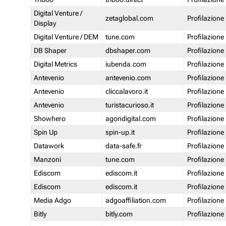
Digital Venture /
zetaglobal.com
Profilazione
Display
Digital Venture / DEM
tune.com
Profilazione
DB Shaper
dbshaper.com
Profilazione
Digital Metrics
iubenda.com
Profilazione
Antevenio
antevenio.com
Profilazione
Antevenio
cliccalavoro.it
Profilazione
Antevenio
turistacurioso.it
Profilazione
Showhero
agondigital.com
Profilazione
Spin Up
spin-up.it
Profilazione
Datawork
data-safe.fr
Profilazione
Manzoni
tune.com
Profilazione
Ediscom
ediscom.it
Profilazione
Ediscom
ediscom.it
Profilazione
Media Adgo
adgoaffiliation.com
Profilazione
Bitly
bitly.com
Profilazione