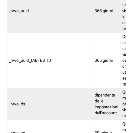
univo
_vwo_uuid
365 giorni
visita
le fun
segme
repor
Quest
un ide
univo
visita
_vwo_uuid_{ABTESTID}
365 giorni
del t
cross
utiliz
segme
repor
Quest
dipendente
memor
dalle
_vwo_ds
persis
impostazioni
visit
dell'account
Insig
Quest
memo
_vwo_sn
30 minuti