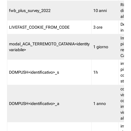
Ricor
fwb_plus_survey_2022
10 anni
di su
all'ut
Dedupl
LIVEFAST_COOKIE_FROM_CODE
3 ore
in Fa
Imped
modal_ACA_TERREMOTO_CATANIA<identity
più vo
1 giorno
variabile>
relati
Catan
imped
più p
DOMPUSH<identificativo>_s
1h
comme
stess
conta
visua
comme
DOMPUSH<identificativo>_a
1 anno
imped
visua
all'in
imped