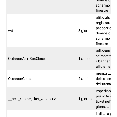
dimensioni de
schermo e de
finestre
utilizzato per
registrare le
proporzioni e
wd
3 giorni
dimensioni de
schermo e de
finestre
utilizzato pe
se mostrare
OptanonAlertBoxClosed
1 anno
il banner pri
all'utente
memorizza lo
OptanonConsent
2 anni
del consenso
dell'utente
impedisce di 
più volte lo s
__aca_<nome_tiket_variabile>
1 giorno
ticket nell'ar
giornata
indica la pre