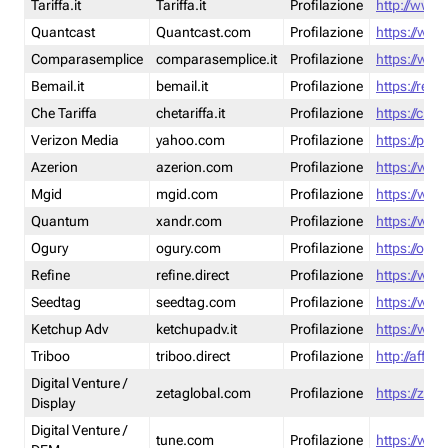
Tariffa.it
Tariffa.it
Profilazione
http://www.t
Quantcast
Quantcast.com
Profilazione
https://www
Comparasemplice
comparasemplice.it
Profilazione
https://www
Bemail.it
bemail.it
Profilazione
https://reta
Che Tariffa
chetariffa.it
Profilazione
https://chet
Verizon Media
yahoo.com
Profilazione
https://pol
Azerion
azerion.com
Profilazione
https://www
Mgid
mgid.com
Profilazione
https://www
Quantum
xandr.com
Profilazione
https://www
Ogury
ogury.com
Profilazione
https://ogur
Refine
refine.direct
Profilazione
https://www.
Seedtag
seedtag.com
Profilazione
https://www
Ketchup Adv
ketchupadv.it
Profilazione
https://www
Triboo
triboo.direct
Profilazione
http://affili
Digital Venture /
zetaglobal.com
Profilazione
https://zeta
Display
Digital Venture /
tune.com
Profilazione
https://www