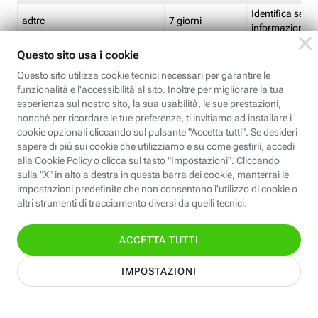
Identifica se so
adtrc
7 giorni
informazioni s
Limite di freq
CFFC<TagID>
7 giorni
composto
Identifica se c'
ricontrollare l'
CM
1 giorno
corrispondenti 
(impostata da 
Identifica se c'
ricontrollare l'
CM14
14 giorni
corrispondenti 
(impostata da 
Identifica l'app
CT<TrackingSetupID>
1 ora
clic per i pixel d
pagine dell'ins
Identifica la quo
EBFC<BannerID>
7 giorni
banner espandi
Identifica la qu
EBFCD<BannerID>
7 giorni
per il banner e