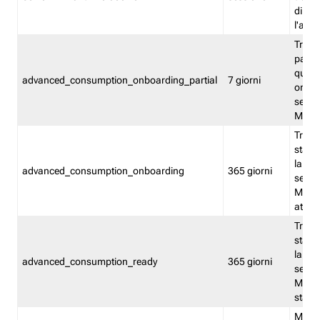
direct
l'attr
Tracc
parzia
quest
advanced_consumption_onboarding_partial
7 giorni
onbord
serviz
Moni
Tracci
stata 
la not
advanced_consumption_onboarding
365 giorni
serviz
Monit
attiva
Tracci
stata 
la not
advanced_consumption_ready
365 giorni
serviz
Monit
stato 
Memor