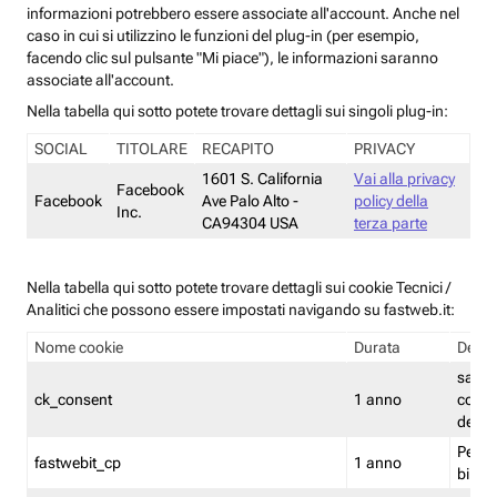
informazioni potrebbero essere associate all'account. Anche nel
caso in cui si utilizzino le funzioni del plug-in (per esempio,
facendo clic sul pulsante "Mi piace"), le informazioni saranno
associate all'account.
Nella tabella qui sotto potete trovare dettagli sui singoli plug-in:
SOCIAL
TITOLARE
RECAPITO
PRIVACY
1601 S. California
Vai alla privacy
Facebook
Facebook
Ave Palo Alto -
policy della
Inc.
CA94304 USA
terza parte
Nella tabella qui sotto potete trovare dettagli sui cookie Tecnici /
Analitici che possono essere impostati navigando su fastweb.it:
Nome cookie
Durata
Descr
salva i
ck_consent
1 anno
conse
dei c
Persi
fastwebit_cp
1 anno
bilanc