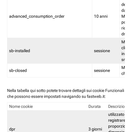
delle 
dash
advanced_consumption_order
10 anni
Monit
posso
riord
drag
Memor
clicca
sb-installed
sessione
instal
smar
Memor
sb-closed
sessione
chius
Nella tabella qui sotto potete trovare dettagli sui cookie Funzionali
che possono essere impostati navigando su fastweb.it:
Nome cookie
Durata
Descrizione
utilizzato per
registrare le
proporzioni e
dpr
3 giorni