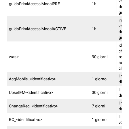
visual
guidaPrimiAccessiModalPRE
1h
della
guida 
imped
visual
guidaPrimiAccessiModalACTIVE
1h
della
guida 
identi
che si
wasin
90 giorni
rete f
autent
clienti
limita
AcqMobile_<identificativo>
1 giorno
di ac
limita
UpsellFM-<identificativo>
30 giorni
di ups
limita
ChangeReq_<identificativo>
7 giorni
ricon
limita
BC_<identificativo>
1 giorno
vouch