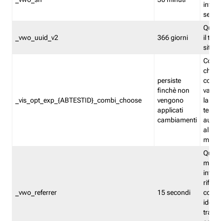
inform
sessi
Quest
_vwo_uuid_v2
366 giorni
il tra
sito 
Cooki
che m
persiste
combi
finchè non
varian
_vis_opt_exp_{ABTESTID}_combi_choose
vengono
la co
applicati
test. 
cambiamenti
autom
all'ap
modif
Quest
memor
infor
riferi
_vwo_referrer
15 secondi
conse
identi
traffi