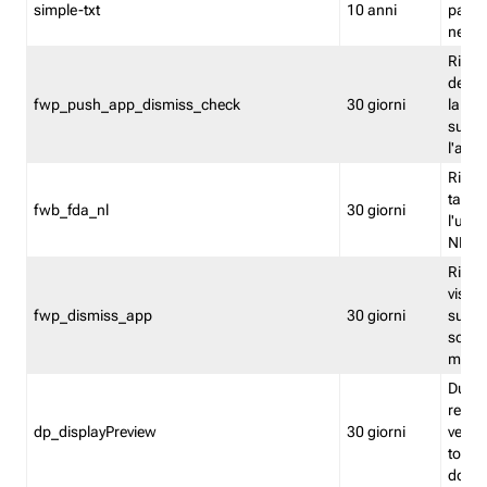
simple-txt
10 anni
pagina
nell'
Ricord
dell'u
fwp_push_app_dismiss_check
30 giorni
la po
sugge
l'audi
Riport
tacci
fwb_fda_nl
30 giorni
l'uten
NL
Ricor
visto 
fwp_dismiss_app
30 giorni
sugge
scari
mobil
Durant
regis
dp_displayPreview
30 giorni
verica
torna
dopo v