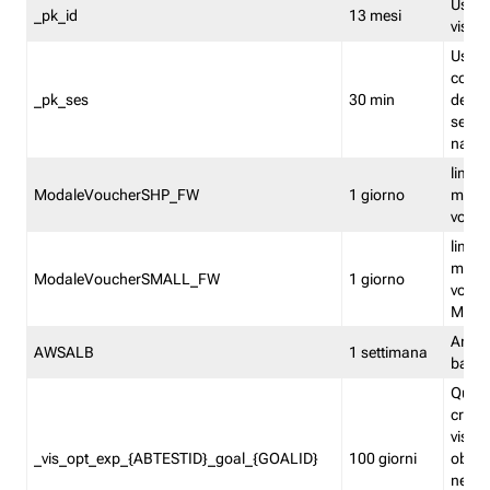
Usato 
_pk_id
13 mesi
visitat
Usato 
comp
_pk_ses
30 min
dell’u
sessi
navig
limita
ModaleVoucherSHP_FW
1 giorno
multi
vouche
limita
multi
ModaleVoucherSMALL_FW
1 giorno
vouch
Medie
Amaz
AWSALB
1 settimana
balan
Quest
creat
visit
_vis_opt_exp_{ABTESTID}_goal_{GOALID}
100 giorni
obiett
nel co