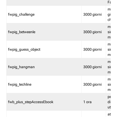
Fastw
mantie
fwpig_challenge
3000 giorni
giochi
chall
mantie
fwpig_betweenle
3000 giorni
singol
modal
mantie
fwpig_guess_object
3000 giorni
singol
modal
mantie
fwpig_hangman
3000 giorni
singol
modal
mantie
fwpig_techline
3000 giorni
singol
modal
perme
fwb_plus_stepAccessEbook
1 ora
di un 
utenti
attiva 