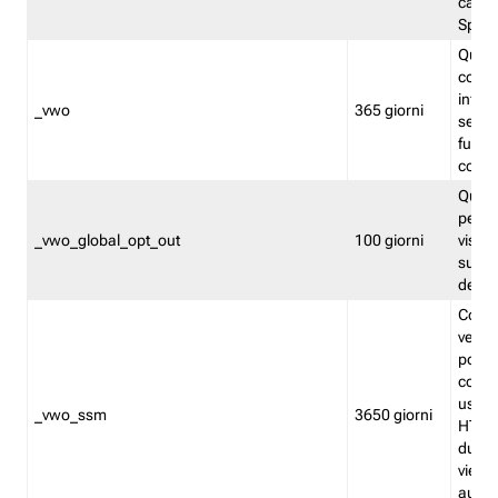
caso 
Split
Quest
conten
infor
_vwo
365 giorni
servi
futuro,
cooki
Quest
persi
_vwo_global_opt_out
100 giorni
visita
su tut
deter
Cookie
verif
possa
cookie
usano 
_vwo_ssm
3650 giorni
HTTP.
durat
viene 
autom