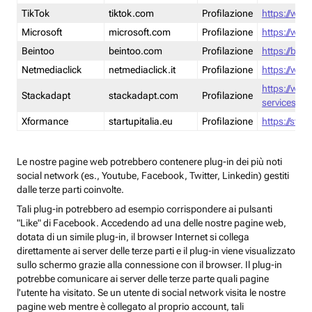
TikTok
tiktok.com
Profilazione
https://www
Microsoft
microsoft.com
Profilazione
https://www
Beintoo
beintoo.com
Profilazione
https://bei
Netmediaclick
netmediaclick.it
Profilazione
https://www
https://ww
Stackadapt
stackadapt.com
Profilazione
services-pri
Xformance
startupitalia.eu
Profilazione
https://start
Le nostre pagine web potrebbero contenere plug-in dei più noti
social network (es., Youtube, Facebook, Twitter, Linkedin) gestiti
dalle terze parti coinvolte.
Tali plug-in potrebbero ad esempio corrispondere ai pulsanti
"Like" di Facebook. Accedendo ad una delle nostre pagine web,
dotata di un simile plug-in, il browser Internet si collega
direttamente ai server delle terze parti e il plug-in viene visualizzato
sullo schermo grazie alla connessione con il browser. Il plug-in
potrebbe comunicare ai server delle terze parte quali pagine
l'utente ha visitato. Se un utente di social network visita le nostre
pagine web mentre è collegato al proprio account, tali