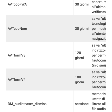
copertura fw
AVTcopFWA
30 giorni
all'ultimo ind
verificato
salva l'ultima
tecnologia ve
AVTcopNom
30 giorni
per mostrarl
all'utente dur
navigazione
salva l'ultimo
indirizzo di 
120
AVTformV3
per permette
giorni
l'autocompl
(in dismissio
salva l'ultimo
180
indirizzo di 
AVTformV4
giorni
per permette
l'autocompl
memorizza la
utente di non
DM_audioteaser_dismiss
sessione
l'invito all'as
file audio del 