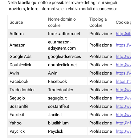
Nella tabella qui sotto è possibile trovare dettagli sui singoli
providers, le loro informative e i relativi moduli di consenso:
Nome dominio
Tipologia
Source
Cookie poli
cookie
Cookie
Adform
track.adform.net
Profilazione
http://site.
eu.amazon-
Amazon
Profilazione
https://www
adsystem.com
Google Ads
googleadservices
Profilazione
http://www.
Doubleclick
doubleclick.net
Profilazione
http://www.
Awin
Awin
Profilazione
https://www
Facebook
Facebook
Profilazione
https://it-
Tradedoubler
Tradedoubler
Profilazione
http://www.
Segugio
segugio.it
Profilazione
http://www.
SosTariffe
sostariffe.it
Profilazione
http://www.s
Facile.it
.facile.it
Profilazione
http://www.f
Yahoo
bluelithium
Profilazione
http://info.
Payclick
Payclick
Profilazione
http://www.p