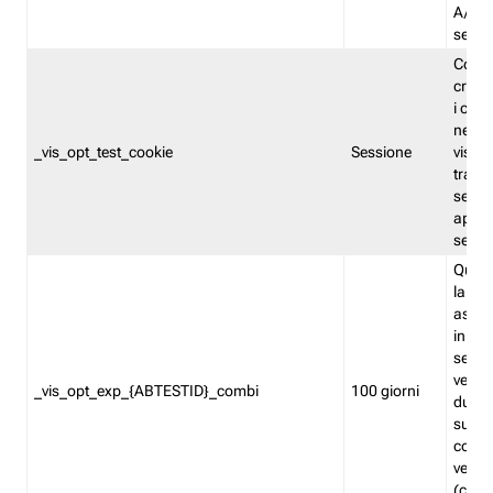
A/B. I
sempr
Cooki
creato
i cook
nel b
_vis_opt_test_cookie
Sessione
visita
tracc
sessi
aperte
sempr
Quest
la var
assegn
in mo
sempr
versi
_vis_opt_exp_{ABTESTID}_combi
100 giorni
durant
succes
corri
versio
(contr