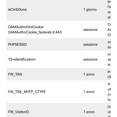
imped
l'inse
isCmbDone
1 giorno
multi
shp
Cooki
OAMAuthnHintCookie
sessione
Auten
OAMAuthnCookie_fastweb.it:443
Clien
usata
PHPSESSID
sessione
sessi
usata
TS<identificativo>
sessione
sessi
inform
indica
FW_TAN
1 anno
clien
indica
utent
FW_TRK_MYFP_CTYPE
1 anno
(resid
iva/i
Usato 
FW_VisitorID
1 anno
visitat