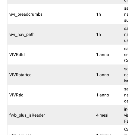
dismi
salva
vivr_breadcrumbs
1h
navig
su vis
salva 
vivr_nav_path
1h
navig
usato
salva 
VIVRdId
1 anno
sessio
Conv
salva 
VIVRstarted
1 anno
navig
ivr ini
salva 
VIVRtId
1 anno
naviga
del cl
indica
fwb_plus_isReader
4 mesi
visual
Fastw
Cooki