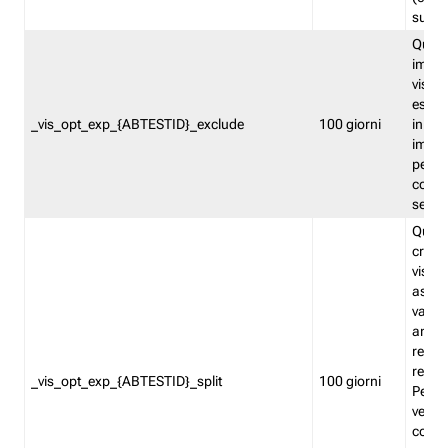
succes
Quest
impos
visita
esclu
_vis_opt_exp_{ABTESTID}_exclude
100 giorni
in bas
impos
percen
coinvo
sempr
Quest
creat
visita
asseg
varia
ancor
reind
relati
_vis_opt_exp_{ABTESTID}_split
100 giorni
Perme
verifi
corri