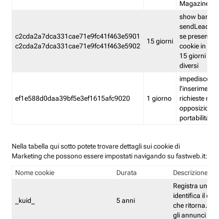
Magazine
show banner
sendLead A
c2cda2a7dca331cae71e9fc41f463e5901
se presenti e
15 giorni
c2cda2a7dca331cae71e9fc41f463e5902
cookie in un 
15 giorni e in
diversi
impedisce
l'inserimento 
ef1e588d0daa39bf5e3ef1615afc9020
1 giorno
richieste mult
opposizione
portabilità g
Nella tabella qui sotto potete trovare dettagli sui cookie di
Marketing che possono essere impostati navigando su fastweb.it:
Nome cookie
Durata
Descrizione
Registra un ID 
identifica il dis
_kuid_
5 anni
che ritorna. L'I
gli annunci mira