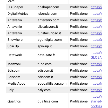
DEM
DB Shaper
dbshaper.com
Profilazione
https://www
Digital Metrics
iubenda.com
Profilazione
https://www
Antevenio
antevenio.com
Profilazione
https://pmp.
Antevenio
cliccalavoro.it
Profilazione
https://www
Antevenio
turistacurioso.it
Profilazione
https://www.
Showhero
agondigital.com
Profilazione
https://agon
Spin Up
spin-up.it
Profilazione
https://blog
https://ww
Datawork
data-safe.fr
Profilazione
GLOBAL-LT
Manzoni
tune.com
Profilazione
https://www
Ediscom
ediscom.it
Profilazione
https://www
Ediscom
ediscom.it
Profilazione
https://www
Media Adgo
adgoaffiliation.com
Profilazione
https://med
Bitly
bitly.com
Profilazione
https://bitl
https://www
Qualtrics
qualtrics.com
Profilazione
started-wi
cookies/