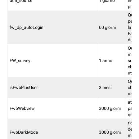
utm_source
1 giorno
indica
proven
Quest
perme
fw_dp_autoLogin
60 giorni
la log
Fastwe
durat
Quest
manti
FW_survey
1 anno
surve
chiuse
utenti
Quest
isFwbPlusUser
3 mesi
che l'
una l
attiva 
FwbWebview
3000 giorni
pagina
nell'
ricor
dell'u
FwbDarkMode
3000 giorni
mode 