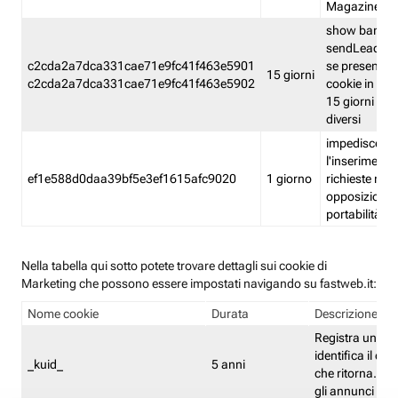
Magazine
show banner
sendLead A
c2cda2a7dca331cae71e9fc41f463e5901
se presenti e
15 giorni
c2cda2a7dca331cae71e9fc41f463e5902
cookie in un 
15 giorni e in
diversi
impedisce
l'inserimento 
ef1e588d0daa39bf5e3ef1615afc9020
1 giorno
richieste mult
opposizione
portabilità g
Nella tabella qui sotto potete trovare dettagli sui cookie di
Marketing che possono essere impostati navigando su fastweb.it:
Nome cookie
Durata
Descrizione
Registra un ID 
identifica il dis
_kuid_
5 anni
che ritorna. L'I
gli annunci mira