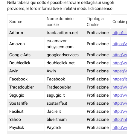
Nella tabella qui sotto è possibile trovare dettagli sui singoli
providers, le loro informative e i relativi moduli di consenso:
Nome dominio
Tipologia
Source
Cookie poli
cookie
Cookie
Adform
track.adform.net
Profilazione
http://site.
eu.amazon-
Amazon
Profilazione
https://www
adsystem.com
Google Ads
googleadservices
Profilazione
http://www.
Doubleclick
doubleclick.net
Profilazione
http://www.
Awin
Awin
Profilazione
https://www
Facebook
Facebook
Profilazione
https://it-
Tradedoubler
Tradedoubler
Profilazione
http://www.
Segugio
segugio.it
Profilazione
http://www.
SosTariffe
sostariffe.it
Profilazione
http://www.s
Facile.it
.facile.it
Profilazione
http://www.f
Yahoo
bluelithium
Profilazione
http://info.
Payclick
Payclick
Profilazione
http://www.p