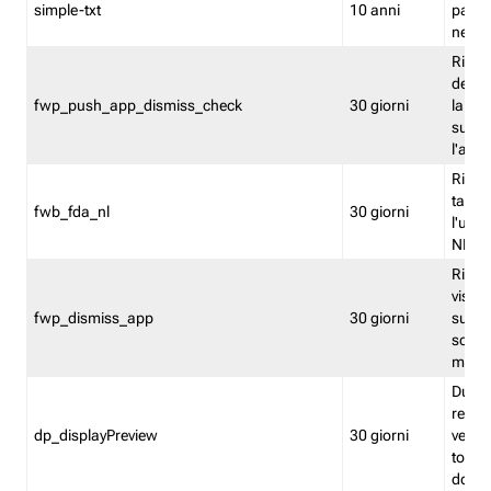
simple-txt
10 anni
pagina
nell'
Ricord
dell'u
fwp_push_app_dismiss_check
30 giorni
la po
sugge
l'audi
Riport
tacci
fwb_fda_nl
30 giorni
l'uten
NL
Ricor
visto 
fwp_dismiss_app
30 giorni
sugge
scari
mobil
Durant
regis
dp_displayPreview
30 giorni
verica
torna
dopo v