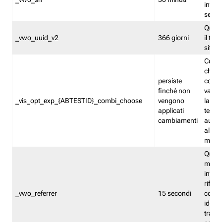
inform
sessi
Quest
_vwo_uuid_v2
366 giorni
il tra
sito 
Cooki
che m
persiste
combi
finchè non
varian
_vis_opt_exp_{ABTESTID}_combi_choose
vengono
la co
applicati
test. 
cambiamenti
autom
all'ap
modif
Quest
memor
infor
riferi
_vwo_referrer
15 secondi
conse
identi
traffi