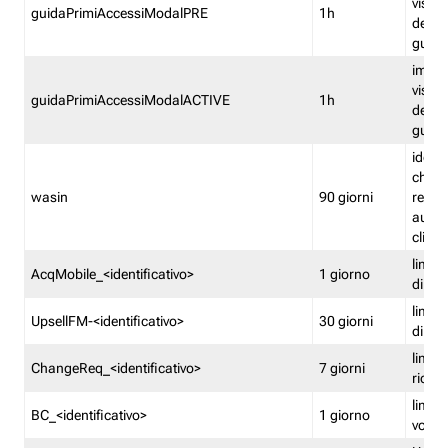
visual
guidaPrimiAccessiModalPRE
1h
della
guida 
imped
visual
guidaPrimiAccessiModalACTIVE
1h
della
guida 
identi
che si
wasin
90 giorni
rete f
autent
clienti
limita
AcqMobile_<identificativo>
1 giorno
di ac
limita
UpsellFM-<identificativo>
30 giorni
di ups
limita
ChangeReq_<identificativo>
7 giorni
ricon
limita
BC_<identificativo>
1 giorno
vouch