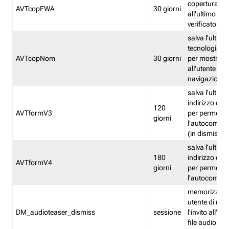
copertura fw
AVTcopFWA
30 giorni
all'ultimo ind
verificato
salva l'ultima
tecnologia ve
AVTcopNom
30 giorni
per mostrarl
all'utente dur
navigazione
salva l'ultimo
indirizzo di 
120
AVTformV3
per permette
giorni
l'autocompl
(in dismissio
salva l'ultimo
180
indirizzo di 
AVTformV4
giorni
per permette
l'autocompl
memorizza la
utente di non
DM_audioteaser_dismiss
sessione
l'invito all'as
file audio del 