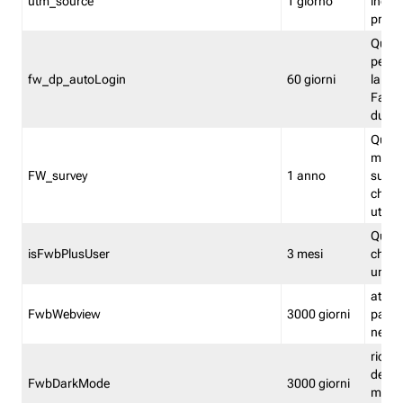
utm_source
1 giorno
indica
proven
Quest
perme
fw_dp_autoLogin
60 giorni
la log
Fastwe
durat
Quest
manti
FW_survey
1 anno
surve
chiuse
utenti
Quest
isFwbPlusUser
3 mesi
che l'
una l
attiva 
FwbWebview
3000 giorni
pagina
nell'
ricor
dell'u
FwbDarkMode
3000 giorni
mode 