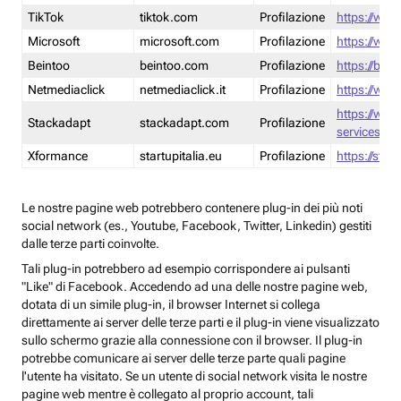
TikTok
tiktok.com
Profilazione
https://www
Microsoft
microsoft.com
Profilazione
https://www
Beintoo
beintoo.com
Profilazione
https://bei
Netmediaclick
netmediaclick.it
Profilazione
https://www
https://ww
Stackadapt
stackadapt.com
Profilazione
services-pri
Xformance
startupitalia.eu
Profilazione
https://start
Le nostre pagine web potrebbero contenere plug-in dei più noti
social network (es., Youtube, Facebook, Twitter, Linkedin) gestiti
dalle terze parti coinvolte.
Tali plug-in potrebbero ad esempio corrispondere ai pulsanti
"Like" di Facebook. Accedendo ad una delle nostre pagine web,
dotata di un simile plug-in, il browser Internet si collega
direttamente ai server delle terze parti e il plug-in viene visualizzato
sullo schermo grazie alla connessione con il browser. Il plug-in
potrebbe comunicare ai server delle terze parte quali pagine
l'utente ha visitato. Se un utente di social network visita le nostre
pagine web mentre è collegato al proprio account, tali