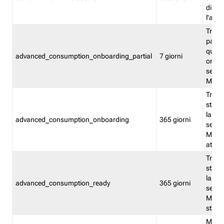
direct
l'attr
Tracc
parzia
quest
advanced_consumption_onboarding_partial
7 giorni
onbord
serviz
Moni
Tracci
stata 
la not
advanced_consumption_onboarding
365 giorni
serviz
Monit
attiva
Tracci
stata 
la not
advanced_consumption_ready
365 giorni
serviz
Monit
stato 
Memor