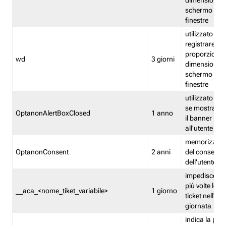
dimensioni de
schermo e de
finestre
utilizzato per
registrare le
proporzioni e
wd
3 giorni
dimensioni de
schermo e de
finestre
utilizzato pe
se mostrare
OptanonAlertBoxClosed
1 anno
il banner pri
all'utente
memorizza lo
OptanonConsent
2 anni
del consenso
dell'utente
impedisce di 
più volte lo s
__aca_<nome_tiket_variabile>
1 giorno
ticket nell'ar
giornata
indica la pre