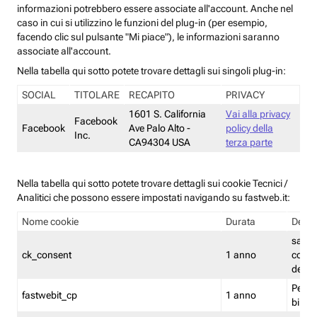
informazioni potrebbero essere associate all'account. Anche nel
caso in cui si utilizzino le funzioni del plug-in (per esempio,
facendo clic sul pulsante "Mi piace"), le informazioni saranno
associate all'account.
Nella tabella qui sotto potete trovare dettagli sui singoli plug-in:
SOCIAL
TITOLARE
RECAPITO
PRIVACY
1601 S. California
Vai alla privacy
Facebook
Facebook
Ave Palo Alto -
policy della
Inc.
CA94304 USA
terza parte
Nella tabella qui sotto potete trovare dettagli sui cookie Tecnici /
Analitici che possono essere impostati navigando su fastweb.it:
Nome cookie
Durata
Descr
salva i
ck_consent
1 anno
conse
dei c
Persi
fastwebit_cp
1 anno
bilanc