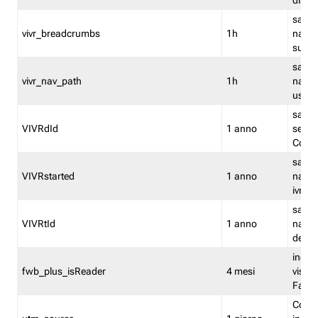
dismi
salva
vivr_breadcrumbs
1h
navig
su vis
salva 
vivr_nav_path
1h
navig
usato
salva 
VIVRdId
1 anno
sessio
Conv
salva 
VIVRstarted
1 anno
navig
ivr ini
salva 
VIVRtId
1 anno
naviga
del cl
indica
fwb_plus_isReader
4 mesi
visual
Fastw
Cooki