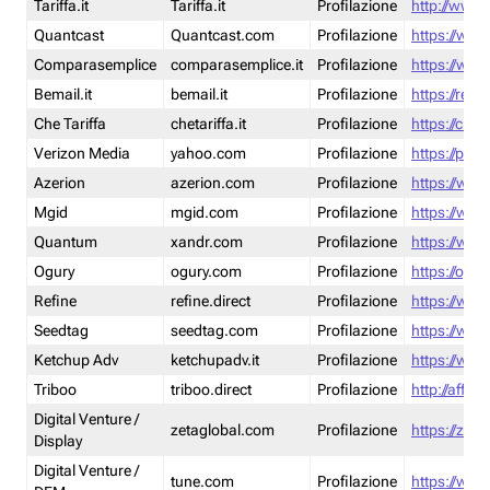
Tariffa.it
Tariffa.it
Profilazione
http://www.t
Quantcast
Quantcast.com
Profilazione
https://www
Comparasemplice
comparasemplice.it
Profilazione
https://www
Bemail.it
bemail.it
Profilazione
https://reta
Che Tariffa
chetariffa.it
Profilazione
https://chet
Verizon Media
yahoo.com
Profilazione
https://pol
Azerion
azerion.com
Profilazione
https://www
Mgid
mgid.com
Profilazione
https://www
Quantum
xandr.com
Profilazione
https://www
Ogury
ogury.com
Profilazione
https://ogur
Refine
refine.direct
Profilazione
https://www.
Seedtag
seedtag.com
Profilazione
https://www
Ketchup Adv
ketchupadv.it
Profilazione
https://www
Triboo
triboo.direct
Profilazione
http://affili
Digital Venture /
zetaglobal.com
Profilazione
https://zeta
Display
Digital Venture /
tune.com
Profilazione
https://www