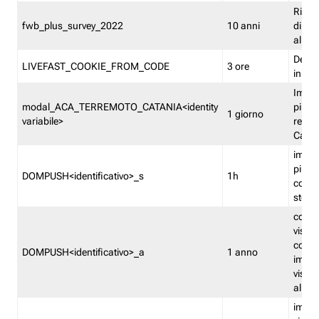
Ricor
fwb_plus_survey_2022
10 anni
di su
all'ut
Dedupl
LIVEFAST_COOKIE_FROM_CODE
3 ore
in Fa
Imped
modal_ACA_TERREMOTO_CATANIA<identity
più vo
1 giorno
variabile>
relati
Catan
imped
più p
DOMPUSH<identificativo>_s
1h
comme
stess
conta
visua
comme
DOMPUSH<identificativo>_a
1 anno
imped
visua
all'in
imped