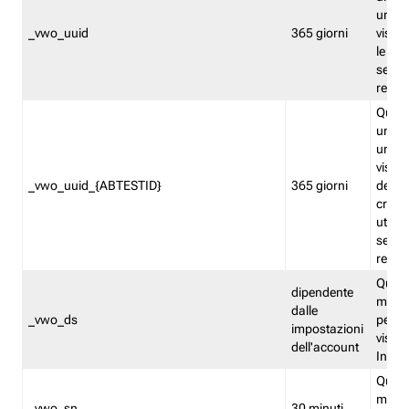
univo
_vwo_uuid
365 giorni
visita
le fun
segme
repor
Quest
un ide
univo
visita
_vwo_uuid_{ABTESTID}
365 giorni
del t
cross
utiliz
segme
repor
Quest
dipendente
memor
dalle
_vwo_ds
persis
impostazioni
visit
dell'account
Insig
Quest
memo
_vwo_sn
30 minuti