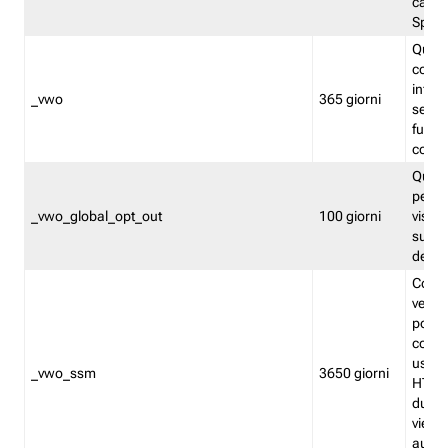
caso 
Split
Quest
conten
infor
_vwo
365 giorni
servi
futuro,
cooki
Quest
persi
_vwo_global_opt_out
100 giorni
visita
su tut
deter
Cookie
verif
possa
cookie
usano 
_vwo_ssm
3650 giorni
HTTP.
durat
viene 
autom