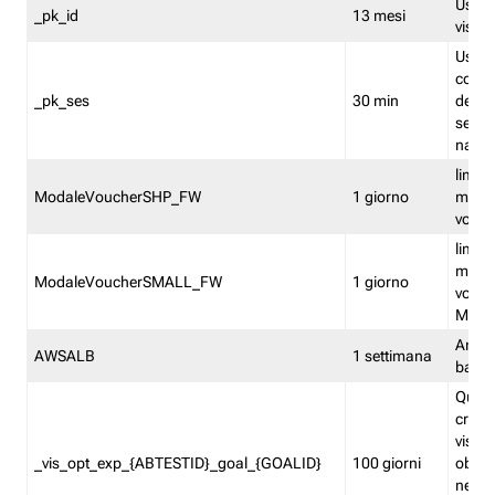
Usato 
_pk_id
13 mesi
visitat
Usato 
comp
_pk_ses
30 min
dell’u
sessi
navig
limita
ModaleVoucherSHP_FW
1 giorno
multi
vouche
limita
multi
ModaleVoucherSMALL_FW
1 giorno
vouch
Medie
Amaz
AWSALB
1 settimana
balan
Quest
creat
visit
_vis_opt_exp_{ABTESTID}_goal_{GOALID}
100 giorni
obiett
nel co