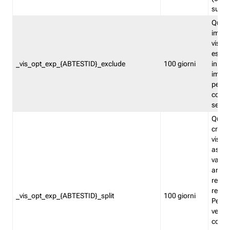
succes
Quest
impos
visita
esclu
_vis_opt_exp_{ABTESTID}_exclude
100 giorni
in bas
impos
percen
coinvo
sempr
Quest
creat
visita
asseg
varia
ancor
reind
relati
_vis_opt_exp_{ABTESTID}_split
100 giorni
Perme
verifi
corri