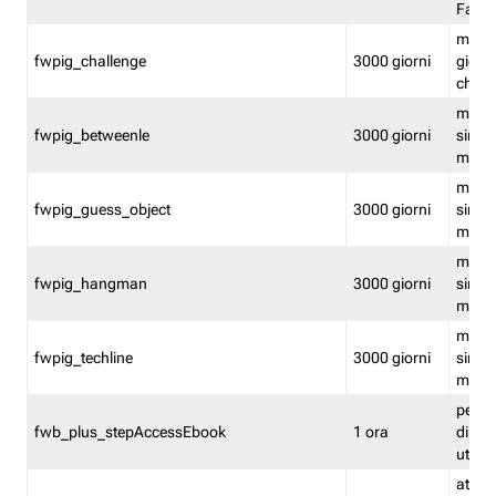
Fastw
mantie
fwpig_challenge
3000 giorni
giochi
chall
mantie
fwpig_betweenle
3000 giorni
singol
modal
mantie
fwpig_guess_object
3000 giorni
singol
modal
mantie
fwpig_hangman
3000 giorni
singol
modal
mantie
fwpig_techline
3000 giorni
singol
modal
perme
fwb_plus_stepAccessEbook
1 ora
di un 
utenti
attiva 