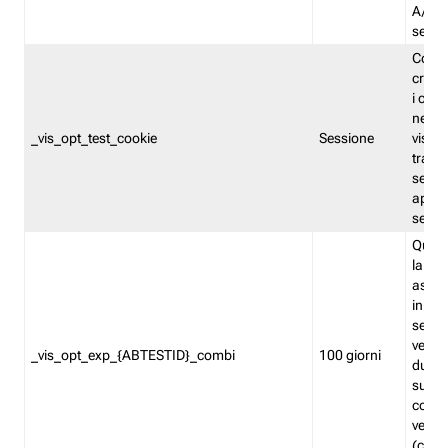
A/B. I
sempr
Cooki
creato
i cook
nel b
_vis_opt_test_cookie
Sessione
visita
tracc
sessi
aperte
sempr
Quest
la var
assegn
in mo
sempr
versi
_vis_opt_exp_{ABTESTID}_combi
100 giorni
durant
succes
corri
versio
(contr