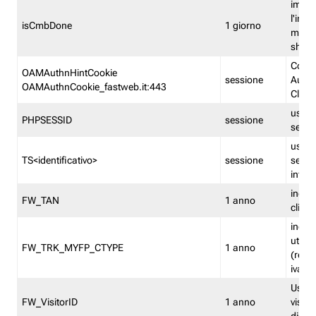
imped
l'inse
isCmbDone
1 giorno
multi
shp
Cooki
OAMAuthnHintCookie
sessione
Auten
OAMAuthnCookie_fastweb.it:443
Clien
usata
PHPSESSID
sessione
sessi
usata
TS<identificativo>
sessione
sessi
inform
indica
FW_TAN
1 anno
clien
indica
utent
FW_TRK_MYFP_CTYPE
1 anno
(resid
iva/i
Usato 
FW_VisitorID
1 anno
visitat