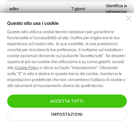
Identifica se so
adtrc
7 giorni
informazioni s
Limite di freq
CFFC<TagID>
7 giorni
composto
Identifica se c'
ricontrollare l'
CM
1 giorno
corrispondenti 
(impostata da 
Identifica se c'
ricontrollare l'
CM14
14 giorni
corrispondenti 
(impostata da 
Identifica l'app
CT<TrackingSetupID>
1 ora
clic per i pixel d
pagine dell'ins
Identifica la quo
EBFC<BannerID>
7 giorni
banner espandi
Identifica la qu
EBFCD<BannerID>
7 giorni
per il banner e