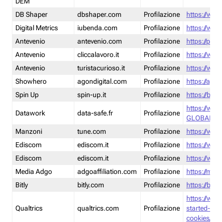
DEM
DB Shaper
dbshaper.com
Profilazione
https://www
Digital Metrics
iubenda.com
Profilazione
https://www
Antevenio
antevenio.com
Profilazione
https://pmp.
Antevenio
cliccalavoro.it
Profilazione
https://www
Antevenio
turistacurioso.it
Profilazione
https://www.
Showhero
agondigital.com
Profilazione
https://agon
Spin Up
spin-up.it
Profilazione
https://blog
https://ww
Datawork
data-safe.fr
Profilazione
GLOBAL-LT
Manzoni
tune.com
Profilazione
https://www
Ediscom
ediscom.it
Profilazione
https://www
Ediscom
ediscom.it
Profilazione
https://www
Media Adgo
adgoaffiliation.com
Profilazione
https://med
Bitly
bitly.com
Profilazione
https://bitl
https://www
Qualtrics
qualtrics.com
Profilazione
started-wi
cookies/