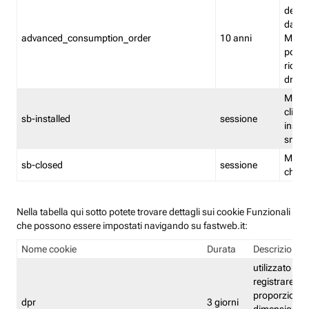
delle 
dash
advanced_consumption_order
10 anni
Monit
posso
riord
drag
Memor
clicca
sb-installed
sessione
instal
smar
Memor
sb-closed
sessione
chius
Nella tabella qui sotto potete trovare dettagli sui cookie Funzionali
che possono essere impostati navigando su fastweb.it:
Nome cookie
Durata
Descrizione
utilizzato per
registrare le
proporzioni e
dpr
3 giorni