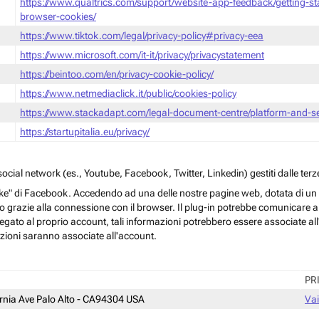
https://www.qualtrics.com/support/website-app-feedback/getting-s
browser-cookies/
https://www.tiktok.com/legal/privacy-policy#privacy-eea
https://www.microsoft.com/it-it/privacy/privacystatement
https://beintoo.com/en/privacy-cookie-policy/
https://www.netmediaclick.it/public/cookies-policy
https://www.stackadapt.com/legal-document-centre/platform-and-ser
https://startupitalia.eu/privacy/
cial network (es., Youtube, Facebook, Twitter, Linkedin) gestiti dalle terze
ke" di Facebook. Accedendo ad una delle nostre pagine web, dotata di un sim
rmo grazie alla connessione con il browser. Il plug-in potrebbe comunicare ai 
egato al proprio account, tali informazioni potrebbero essere associate all'a
azioni saranno associate all'account.
PR
ornia Ave Palo Alto - CA94304 USA
Vai