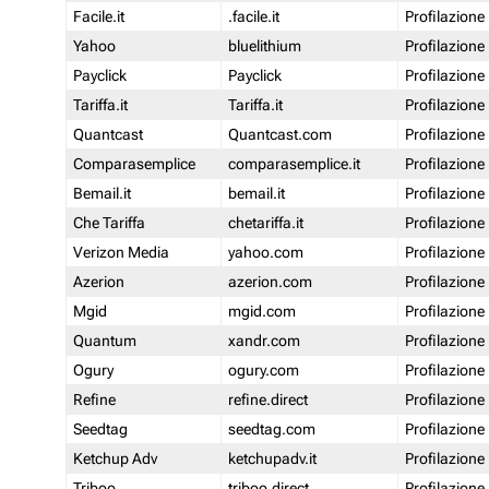
Facile.it
.facile.it
Profilazione
Yahoo
bluelithium
Profilazione
Payclick
Payclick
Profilazione
Tariffa.it
Tariffa.it
Profilazione
Quantcast
Quantcast.com
Profilazione
Comparasemplice
comparasemplice.it
Profilazione
Bemail.it
bemail.it
Profilazione
Che Tariffa
chetariffa.it
Profilazione
Verizon Media
yahoo.com
Profilazione
Azerion
azerion.com
Profilazione
Mgid
mgid.com
Profilazione
Quantum
xandr.com
Profilazione
Ogury
ogury.com
Profilazione
Refine
refine.direct
Profilazione
Seedtag
seedtag.com
Profilazione
Ketchup Adv
ketchupadv.it
Profilazione
Triboo
triboo.direct
Profilazione