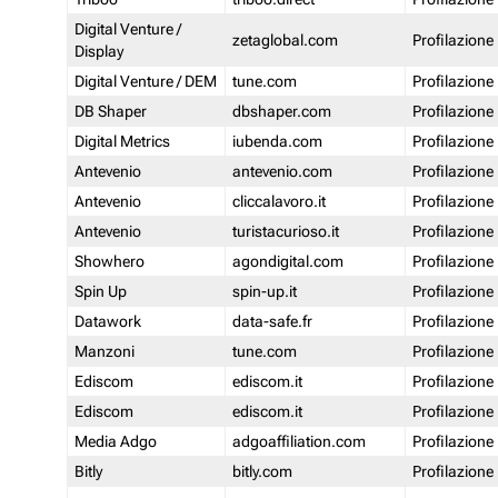
Digital Venture /
zetaglobal.com
Profilazione
Display
Digital Venture / DEM
tune.com
Profilazione
DB Shaper
dbshaper.com
Profilazione
Digital Metrics
iubenda.com
Profilazione
Antevenio
antevenio.com
Profilazione
Antevenio
cliccalavoro.it
Profilazione
Antevenio
turistacurioso.it
Profilazione
Showhero
agondigital.com
Profilazione
Spin Up
spin-up.it
Profilazione
Datawork
data-safe.fr
Profilazione
Manzoni
tune.com
Profilazione
Ediscom
ediscom.it
Profilazione
Ediscom
ediscom.it
Profilazione
Media Adgo
adgoaffiliation.com
Profilazione
Bitly
bitly.com
Profilazione