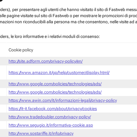
roviders), per presentare agli utenti che hanno visitato il sito di Fastweb me
le pagine visitate sul sito di Fastweb o per mostrare le promozioni di prodott
mazioni non riconducibili alla persona ma che consentono, nelle visite ad a
iders, le loro informative e i relativi moduli di consenso:
Cookie policy
http://site.adform.com/privacy-policy/en/
https://www.amazon.it/gp/help/customer/display.html/
http://www.google.com/policies/technologies/ads/
http://www.google.com/policies/technologies/ads/
https://www.awin.com/it/informazioni-legali/privacy-policy
https://it-it.facebook.com/about/privacy/cookies
http://www.tradedoubler.com/privacy-policy/
http://www.segugio.it/informativa-cookie.asp
http://www.sostariffe.it/info/privacy