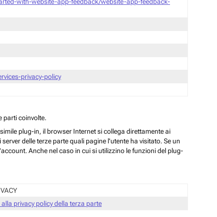
tarted-with-website-app-feedback/website-app-feedback-
vices-privacy-policy
 parti coinvolte.
ile plug-in, il browser Internet si collega direttamente ai
server delle terze parte quali pagine l'utente ha visitato. Se un
ccount. Anche nel caso in cui si utilizzino le funzioni del plug-
IVACY
 alla privacy policy della terza parte