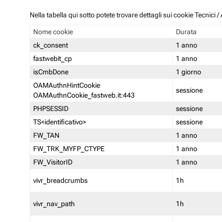
Nella tabella qui sotto potete trovare dettagli sui cookie Tecnici
Nome cookie
Durata
ck_consent
1 anno
fastwebit_cp
1 anno
isCmbDone
1 giorno
OAMAuthnHintCookie
sessione
OAMAuthnCookie_fastweb.it:443
PHPSESSID
sessione
TS<identificativo>
sessione
FW_TAN
1 anno
FW_TRK_MYFP_CTYPE
1 anno
FW_VisitorID
1 anno
vivr_breadcrumbs
1h
vivr_nav_path
1h