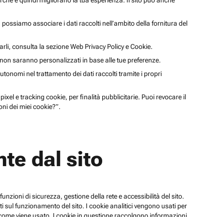
cerche e quindi migliorano la tua esperienza. Il sito può anche
li, possiamo associare i dati raccolti nell’ambito della fornitura del
arli, consulta la sezione Web Privacy Policy e Cookie.
a non saranno personalizzati in base alle tue preferenze.
utonomi nel trattamento dei dati raccolti tramite i propri
xel e tracking cookie, per finalità pubblicitarie. Puoi revocare il
ni dei miei cookie?”.
te dal sito
funzioni di sicurezza, gestione della rete e accessibilità del sito.
 sul funzionamento del sito. I cookie analitici vengono usati per
su come viene usato. I cookie in questione raccolgono informazioni