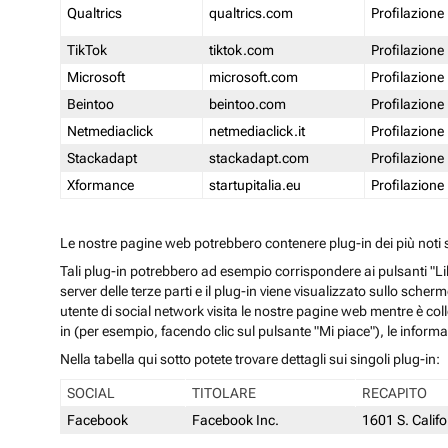
Qualtrics
qualtrics.com
Profilazione
TikTok
tiktok.com
Profilazione
Microsoft
microsoft.com
Profilazione
Beintoo
beintoo.com
Profilazione
Netmediaclick
netmediaclick.it
Profilazione
Stackadapt
stackadapt.com
Profilazione
Xformance
startupitalia.eu
Profilazione
Le nostre pagine web potrebbero contenere plug-in dei più noti so
Tali plug-in potrebbero ad esempio corrispondere ai pulsanti "Li
server delle terze parti e il plug-in viene visualizzato sullo sche
utente di social network visita le nostre pagine web mentre è coll
in (per esempio, facendo clic sul pulsante "Mi piace"), le inform
Nella tabella qui sotto potete trovare dettagli sui singoli plug-in:
SOCIAL
TITOLARE
RECAPITO
Facebook
Facebook Inc.
1601 S. Calif