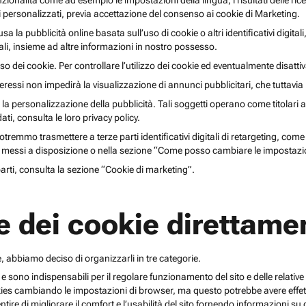
unzionalità come ad esempio le impostazioni della lingua, i risultati delle ri
li personalizzati, previa accettazione del consenso ai cookie di Marketing.
lusa la pubblicità online basata sull’uso di cookie o altri identificativi digita
gitali, insieme ad altre informazioni in nostro possesso.
o dei cookie. Per controllare l’utilizzo dei cookie ed eventualmente disattiv
teressi non impedirà la visualizzazione di annunci pubblicitari, che tuttavi
r la personalizzazione della pubblicità. Tali soggetti operano come titolari a
i, consulta le loro privacy policy.
emmo trasmettere a terze parti identificativi digitali di retargeting, come pi
messi a disposizione o nella sezione “Come posso cambiare le impostazio
 parti, consulta la sezione “Cookie di marketing”.
e dei cookie direttamen
, abbiamo deciso di organizzarli in tre categorie.
 e sono indispensabili per il regolare funzionamento del sito e delle relative 
kies cambiando le impostazioni di browser, ma questo potrebbe avere effetti
ntire di migliorare il comfort e l’usabilità del sito fornendo informazioni 