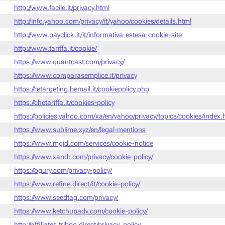
http://www.facile.it/privacy.html
http://info.yahoo.com/privacy/it/yahoo/cookies/details.html
http://www.payclick.it/it/informativa-estesa-cookie-site
http://www.tariffa.it/cookie/
https://www.quantcast.com/privacy/
https://www.comparasemplice.it/privacy
https://retargeting.bemail.it/cookiepolicy.php
https://chetariffa.it/cookies-policy
https://policies.yahoo.com/xa/en/yahoo/privacy/topics/cookies/index
https://www.sublime.xyz/en/legal-mentions
https://www.mgid.com/services/cookie-notice
https://www.xandr.com/privacy/cookie-policy/
https://ogury.com/privacy-policy/
https://www.refine.direct/it/cookie-policy/
https://www.seedtag.com/privacy/
https://www.ketchupadv.com/cookie-policy/
http://affiliates.triboo.direct/privacy_policy