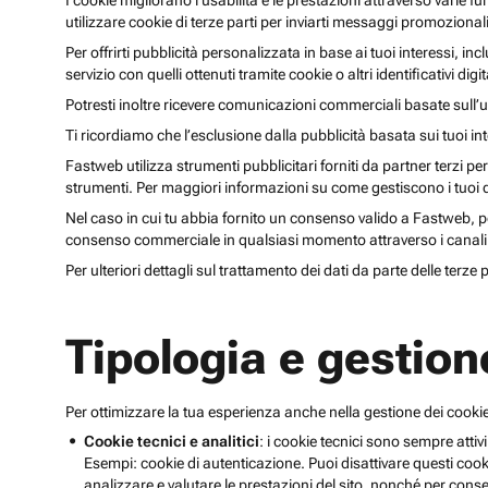
I cookie migliorano l’usabilità e le prestazioni attraverso varie f
utilizzare cookie di terze parti per inviarti messaggi promoziona
Per offrirti pubblicità personalizzata in base ai tuoi interessi, inc
servizio con quelli ottenuti tramite cookie o altri identificativi di
Potresti inoltre ricevere comunicazioni commerciali basate sull’us
Ti ricordiamo che l’esclusione dalla pubblicità basata sui tuoi in
Fastweb utilizza strumenti pubblicitari forniti da partner terzi pe
strumenti. Per maggiori informazioni su come gestiscono i tuoi dat
Nel caso in cui tu abbia fornito un consenso valido a Fastweb, potr
consenso commerciale in qualsiasi momento attraverso i canali 
Per ulteriori dettagli sul trattamento dei dati da parte delle terze
Tipologia e gestion
Per ottimizzare la tua esperienza anche nella gestione dei cookie
Cookie tecnici e analitici
: i cookie tecnici sono sempre attivi
Esempi: cookie di autenticazione. Puoi disattivare questi coo
analizzare e valutare le prestazioni del sito, nonché per conse