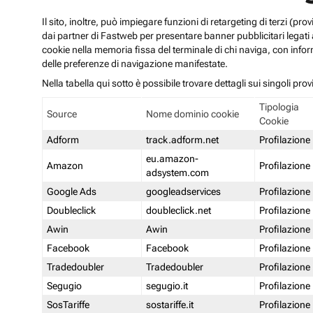
Il sito, inoltre, può impiegare funzioni di retargeting di terzi (p
dai partner di Fastweb per presentare banner pubblicitari legati al
cookie nella memoria fissa del terminale di chi naviga, con infor
delle preferenze di navigazione manifestate.
Nella tabella qui sotto è possibile trovare dettagli sui singoli prov
Tipologia
Source
Nome dominio cookie
Cookie
Adform
track.adform.net
Profilazione
eu.amazon-
Amazon
Profilazione
adsystem.com
Google Ads
googleadservices
Profilazione
Doubleclick
doubleclick.net
Profilazione
Awin
Awin
Profilazione
Facebook
Facebook
Profilazione
Tradedoubler
Tradedoubler
Profilazione
Segugio
segugio.it
Profilazione
SosTariffe
sostariffe.it
Profilazione