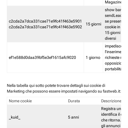
Magazine
show banner
sendLead A
c2cda2a7dca331cae71e9fc41f463e5901
se presenti e
15 giorni
c2cda2a7dca331cae71e9fc41f463e5902
cookie in un 
15 giorni e in
diversi
impedisce
l'inserimento 
ef1e588d0daa39bf5e3ef1615afc9020
1 giorno
richieste mult
opposizione
portabilità g
Nella tabella qui sotto potete trovare dettagli sui cookie di
Marketing che possono essere impostati navigando su fastweb.it:
Nome cookie
Durata
Descrizione
Registra un ID 
identifica il dis
_kuid_
5 anni
che ritorna. L'I
gli annunci mira