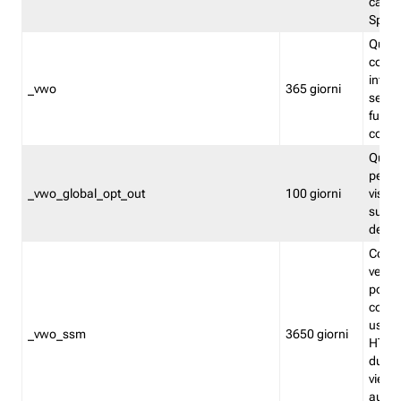
caso 
Split
Quest
conten
infor
_vwo
365 giorni
servi
futuro,
cooki
Quest
persi
_vwo_global_opt_out
100 giorni
visita
su tut
deter
Cookie
verif
possa
cookie
usano 
_vwo_ssm
3650 giorni
HTTP.
durat
viene 
autom