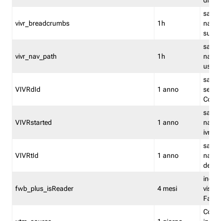
dismi
salva
vivr_breadcrumbs
1h
navig
su vis
salva 
vivr_nav_path
1h
navig
usato
salva 
VIVRdId
1 anno
sessio
Conv
salva 
VIVRstarted
1 anno
navig
ivr ini
salva 
VIVRtId
1 anno
naviga
del cl
indica
fwb_plus_isReader
4 mesi
visual
Fastw
Cooki