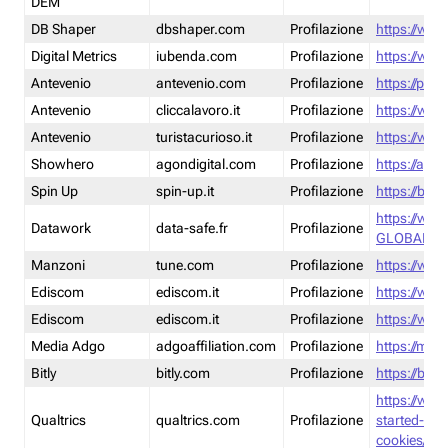
DEM
DB Shaper
dbshaper.com
Profilazione
https://www
Digital Metrics
iubenda.com
Profilazione
https://www
Antevenio
antevenio.com
Profilazione
https://pmp.
Antevenio
cliccalavoro.it
Profilazione
https://www
Antevenio
turistacurioso.it
Profilazione
https://www.
Showhero
agondigital.com
Profilazione
https://agon
Spin Up
spin-up.it
Profilazione
https://blog
https://ww
Datawork
data-safe.fr
Profilazione
GLOBAL-LT
Manzoni
tune.com
Profilazione
https://www
Ediscom
ediscom.it
Profilazione
https://www
Ediscom
ediscom.it
Profilazione
https://www
Media Adgo
adgoaffiliation.com
Profilazione
https://med
Bitly
bitly.com
Profilazione
https://bitl
https://www
Qualtrics
qualtrics.com
Profilazione
started-wi
cookies/