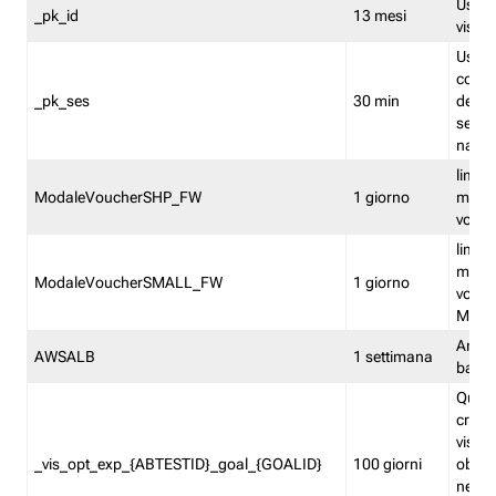
Usato 
_pk_id
13 mesi
visitat
Usato 
comp
_pk_ses
30 min
dell’u
sessi
navig
limita
ModaleVoucherSHP_FW
1 giorno
multi
vouche
limita
multi
ModaleVoucherSMALL_FW
1 giorno
vouch
Medie
Amaz
AWSALB
1 settimana
balan
Quest
creat
visit
_vis_opt_exp_{ABTESTID}_goal_{GOALID}
100 giorni
obiett
nel co