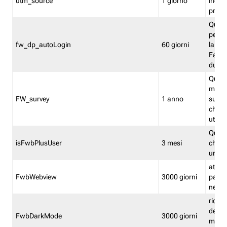
utm_source
1 giorno
indica
proven
Quest
perme
fw_dp_autoLogin
60 giorni
la log
Fastwe
durat
Quest
manti
FW_survey
1 anno
surve
chiuse
utenti
Quest
isFwbPlusUser
3 mesi
che l'
una l
attiva 
FwbWebview
3000 giorni
pagina
nell'
ricor
dell'u
FwbDarkMode
3000 giorni
mode 