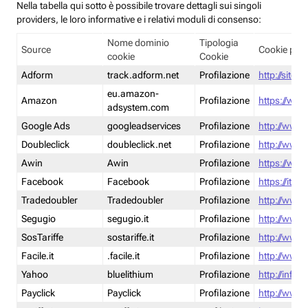
Nella tabella qui sotto è possibile trovare dettagli sui singoli
providers, le loro informative e i relativi moduli di consenso:
Nome dominio
Tipologia
Source
Cookie poli
cookie
Cookie
Adform
track.adform.net
Profilazione
http://site.
eu.amazon-
Amazon
Profilazione
https://www
adsystem.com
Google Ads
googleadservices
Profilazione
http://www.
Doubleclick
doubleclick.net
Profilazione
http://www.
Awin
Awin
Profilazione
https://www
Facebook
Facebook
Profilazione
https://it-
Tradedoubler
Tradedoubler
Profilazione
http://www.
Segugio
segugio.it
Profilazione
http://www.
SosTariffe
sostariffe.it
Profilazione
http://www.s
Facile.it
.facile.it
Profilazione
http://www.f
Yahoo
bluelithium
Profilazione
http://info.
Payclick
Payclick
Profilazione
http://www.p