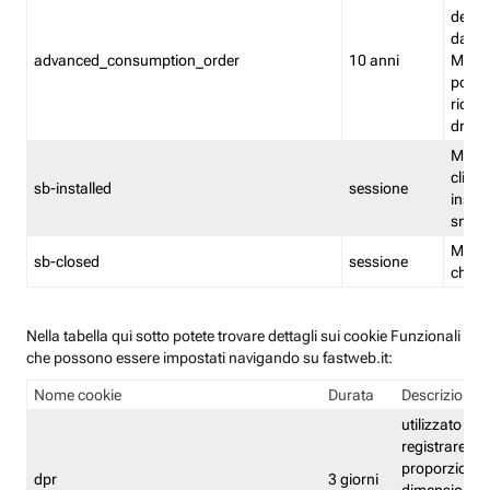
delle 
dash
advanced_consumption_order
10 anni
Monit
posso
riord
drag
Memor
clicca
sb-installed
sessione
instal
smar
Memor
sb-closed
sessione
chius
Nella tabella qui sotto potete trovare dettagli sui cookie Funzionali
che possono essere impostati navigando su fastweb.it:
Nome cookie
Durata
Descrizione
utilizzato per
registrare le
proporzioni e
dpr
3 giorni