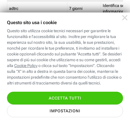
Identifica se so
adtrc
7 giorni
informazioni s
Limite di freq
CFFC<TagID>
7 giorni
composto
Identifica se c'
ricontrollare l'
CM
1 giorno
corrispondenti 
(impostata da 
Identifica se c'
ricontrollare l'
CM14
14 giorni
corrispondenti 
(impostata da 
Identifica l'app
CT<TrackingSetupID>
1 ora
clic per i pixel d
pagine dell'ins
Identifica la quo
EBFC<BannerID>
7 giorni
banner espandi
Identifica la qu
EBFCD<BannerID>
7 giorni
per il banner e