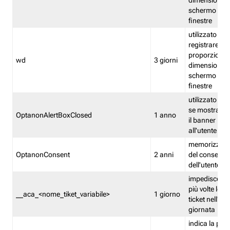
dimensioni de
schermo e de
finestre
utilizzato per
registrare le
proporzioni e
wd
3 giorni
dimensioni de
schermo e de
finestre
utilizzato pe
se mostrare
OptanonAlertBoxClosed
1 anno
il banner pri
all'utente
memorizza lo
OptanonConsent
2 anni
del consenso
dell'utente
impedisce di 
più volte lo s
__aca_<nome_tiket_variabile>
1 giorno
ticket nell'ar
giornata
indica la pre