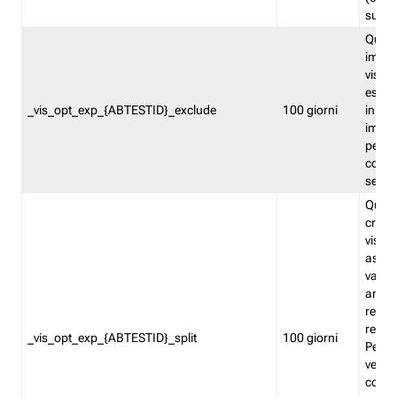
succes
Quest
impos
visita
esclu
_vis_opt_exp_{ABTESTID}_exclude
100 giorni
in bas
impos
percen
coinvo
sempr
Quest
creat
visita
asseg
varia
ancor
reind
relati
_vis_opt_exp_{ABTESTID}_split
100 giorni
Perme
verifi
corri