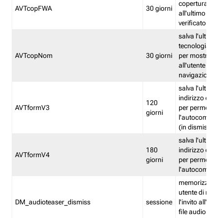
copertura fw
AVTcopFWA
30 giorni
all'ultimo ind
verificato
salva l'ultima
tecnologia ve
AVTcopNom
30 giorni
per mostrarl
all'utente dur
navigazione
salva l'ultimo
indirizzo di 
120
AVTformV3
per permette
giorni
l'autocompl
(in dismissio
salva l'ultimo
180
indirizzo di 
AVTformV4
giorni
per permette
l'autocompl
memorizza la
utente di non
DM_audioteaser_dismiss
sessione
l'invito all'as
file audio del 