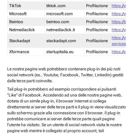
TikTok
tiktok.com
Profilazione
https://www
Microsoft
microsoft.com
Profilazione
https://www
Beintoo
beintoo.com
Profilazione
https://bei
Netmediaclick
netmediaclick.it
Profilazione
https://www
https://ww
Stackadapt
stackadapt.com
Profilazione
services-pri
Xformance
startupitalia.eu
Profilazione
https://start
Le nostre pagine web potrebbero contenere plug-in dei più noti
social network (es., Youtube, Facebook, Twitter, Linkedin) gestiti
dalle terze parti coinvolte.
Tali plug-in potrebbero ad esempio corrispondere ai pulsanti
"Like" di Facebook. Accedendo ad una delle nostre pagine web,
dotata di un simile plug-in, il browser Internet si collega
direttamente ai server delle terze parti e il plug-in viene visualizzato
sullo schermo grazie alla connessione con il browser. Il plug-in
potrebbe comunicare ai server delle terze parte quali pagine
l'utente ha visitato. Se un utente di social network visita le nostre
pagine web mentre è collegato al proprio account, tali