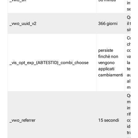
inform
sessi
Quest
_vwo_uuid_v2
366 giorni
il tra
sito 
Cooki
che m
persiste
combi
finchè non
varian
_vis_opt_exp_{ABTESTID}_combi_choose
vengono
la co
applicati
test. 
cambiamenti
autom
all'ap
modif
Quest
memor
infor
riferi
_vwo_referrer
15 secondi
conse
identi
traffi