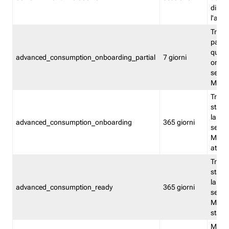
direct
l'attr
Tracc
parzia
quest
advanced_consumption_onboarding_partial
7 giorni
onbord
serviz
Moni
Tracci
stata 
la not
advanced_consumption_onboarding
365 giorni
serviz
Monit
attiva
Tracci
stata 
la not
advanced_consumption_ready
365 giorni
serviz
Monit
stato 
Memor