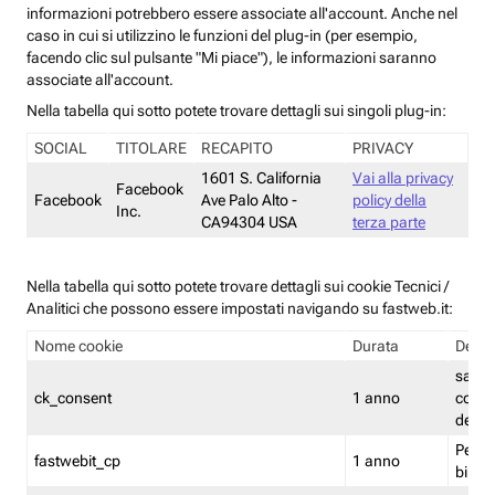
informazioni potrebbero essere associate all'account. Anche nel
caso in cui si utilizzino le funzioni del plug-in (per esempio,
facendo clic sul pulsante "Mi piace"), le informazioni saranno
associate all'account.
Nella tabella qui sotto potete trovare dettagli sui singoli plug-in:
SOCIAL
TITOLARE
RECAPITO
PRIVACY
1601 S. California
Vai alla privacy
Facebook
Facebook
Ave Palo Alto -
policy della
Inc.
CA94304 USA
terza parte
Nella tabella qui sotto potete trovare dettagli sui cookie Tecnici /
Analitici che possono essere impostati navigando su fastweb.it:
Nome cookie
Durata
Descr
salva i
ck_consent
1 anno
conse
dei c
Persi
fastwebit_cp
1 anno
bilanc