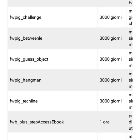
Fastw
mantie
fwpig_challenge
3000 giorni
giochi
chall
mantie
fwpig_betweenle
3000 giorni
singol
modal
mantie
fwpig_guess_object
3000 giorni
singol
modal
mantie
fwpig_hangman
3000 giorni
singol
modal
mantie
fwpig_techline
3000 giorni
singol
modal
perme
fwb_plus_stepAccessEbook
1 ora
di un 
utenti
attiva 