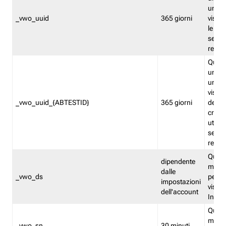
univo
_vwo_uuid
365 giorni
visita
le fun
segme
repor
Quest
un ide
univo
visita
_vwo_uuid_{ABTESTID}
365 giorni
del t
cross
utiliz
segme
repor
Quest
dipendente
memor
dalle
_vwo_ds
persis
impostazioni
visit
dell'account
Insig
Quest
memo
_vwo_sn
30 minuti