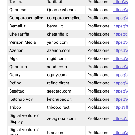
Tariffa.it
Tariffa.it
Profilazione
http://www.t
Quantcast
Quantcast.com
Profilazione
https://www
Comparasemplice
comparasemplice.it
Profilazione
https://www
Bemail.it
bemail.it
Profilazione
https://reta
Che Tariffa
chetariffa.it
Profilazione
https://chet
Verizon Media
yahoo.com
Profilazione
https://pol
Azerion
azerion.com
Profilazione
https://www
Mgid
mgid.com
Profilazione
https://www
Quantum
xandr.com
Profilazione
https://www
Ogury
ogury.com
Profilazione
https://ogur
Refine
refine.direct
Profilazione
https://www.
Seedtag
seedtag.com
Profilazione
https://www
Ketchup Adv
ketchupadv.it
Profilazione
https://www
Triboo
triboo.direct
Profilazione
http://affili
Digital Venture /
zetaglobal.com
Profilazione
https://zeta
Display
Digital Venture /
tune.com
Profilazione
https://www