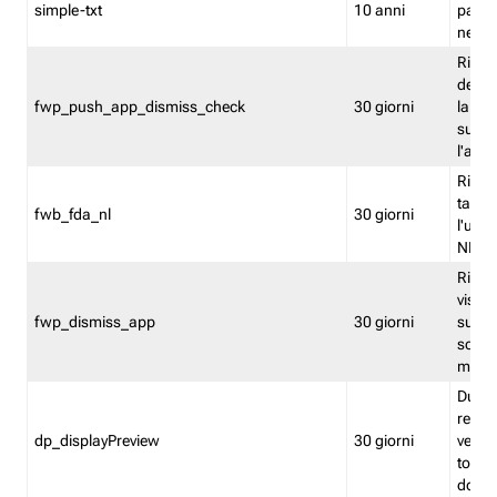
simple-txt
10 anni
pagina
nell'
Ricord
dell'u
fwp_push_app_dismiss_check
30 giorni
la po
sugge
l'audi
Riport
tacci
fwb_fda_nl
30 giorni
l'uten
NL
Ricor
visto 
fwp_dismiss_app
30 giorni
sugge
scari
mobil
Durant
regis
dp_displayPreview
30 giorni
verica
torna
dopo v