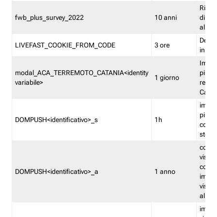
Ricor
fwb_plus_survey_2022
10 anni
di su
all'ut
Dedupl
LIVEFAST_COOKIE_FROM_CODE
3 ore
in Fa
Imped
modal_ACA_TERREMOTO_CATANIA<identity
più vo
1 giorno
variabile>
relati
Catan
imped
più p
DOMPUSH<identificativo>_s
1h
comme
stess
conta
visua
comme
DOMPUSH<identificativo>_a
1 anno
imped
visua
all'in
imped