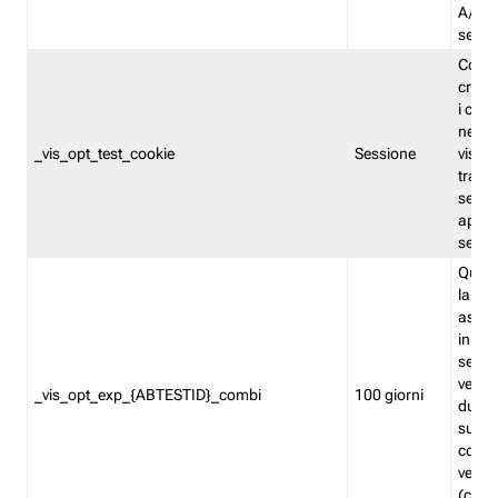
A/B. I
sempr
Cooki
creato
i cook
nel b
_vis_opt_test_cookie
Sessione
visita
tracc
sessi
aperte
sempr
Quest
la var
assegn
in mo
sempr
versi
_vis_opt_exp_{ABTESTID}_combi
100 giorni
durant
succes
corri
versio
(contr