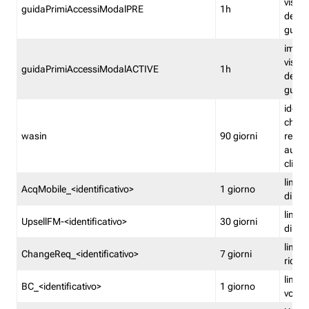
visual
guidaPrimiAccessiModalPRE
1h
della
guida 
imped
visual
guidaPrimiAccessiModalACTIVE
1h
della
guida 
identi
che si
wasin
90 giorni
rete f
autent
clienti
limita
AcqMobile_<identificativo>
1 giorno
di ac
limita
UpsellFM-<identificativo>
30 giorni
di ups
limita
ChangeReq_<identificativo>
7 giorni
ricon
limita
BC_<identificativo>
1 giorno
vouch