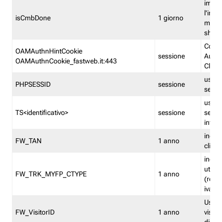
imped
l'inse
isCmbDone
1 giorno
multi
shp
Cooki
OAMAuthnHintCookie
sessione
Auten
OAMAuthnCookie_fastweb.it:443
Clien
usata
PHPSESSID
sessione
sessi
usata
TS<identificativo>
sessione
sessi
inform
indica
FW_TAN
1 anno
clien
indica
utent
FW_TRK_MYFP_CTYPE
1 anno
(resid
iva/i
Usato 
FW_VisitorID
1 anno
visitat