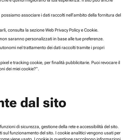
cerche e quindi migliorano la tua esperienza. Il sito può anche
li, possiamo associare i dati raccolti nell’ambito della fornitura del
arli, consulta la sezione Web Privacy Policy e Cookie.
a non saranno personalizzati in base alle tue preferenze.
utonomi nel trattamento dei dati raccolti tramite i propri
xel e tracking cookie, per finalità pubblicitarie. Puoi revocare il
ni dei miei cookie?”.
te dal sito
funzioni di sicurezza, gestione della rete e accessibilità del sito.
 sul funzionamento del sito. I cookie analitici vengono usati per
su come viene usato. I cookie in questione raccolgono informazioni