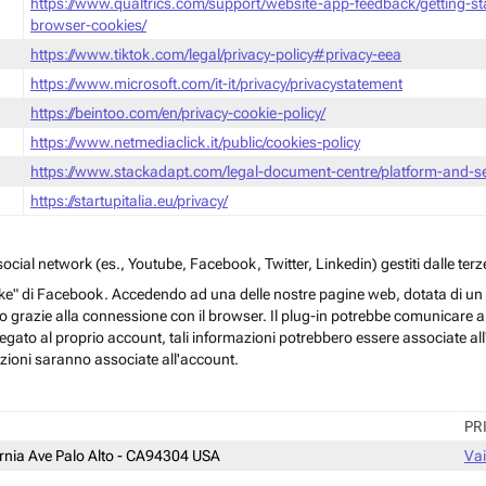
https://www.qualtrics.com/support/website-app-feedback/getting-s
browser-cookies/
https://www.tiktok.com/legal/privacy-policy#privacy-eea
https://www.microsoft.com/it-it/privacy/privacystatement
https://beintoo.com/en/privacy-cookie-policy/
https://www.netmediaclick.it/public/cookies-policy
https://www.stackadapt.com/legal-document-centre/platform-and-ser
https://startupitalia.eu/privacy/
cial network (es., Youtube, Facebook, Twitter, Linkedin) gestiti dalle terze
ke" di Facebook. Accedendo ad una delle nostre pagine web, dotata di un sim
rmo grazie alla connessione con il browser. Il plug-in potrebbe comunicare ai 
egato al proprio account, tali informazioni potrebbero essere associate all'a
azioni saranno associate all'account.
PR
ornia Ave Palo Alto - CA94304 USA
Vai