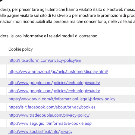
roviders), per presentare agli utenti che hanno visitato il sito di Fastweb me
le pagine visitate sul sito di Fastweb o per mostrare le promozioni di prodott
mazioni non riconducibili alla persona ma che consentono, nelle visite ad a
iders, le loro informative e i relativi moduli di consenso:
Cookie policy
http://site.adform.com/privacy-policy/en/
https://www.amazon.it/gp/help/customer/display.html/
http://www.google.com/policies/technologies/ads/
http://www.google.com/policies/technologies/ads/
https://www.awin.com/it/informazioni-legali/privacy-policy
https://it-it.facebook.com/about/privacy/cookies
http://www.tradedoubler.com/privacy-policy/
http://www.segugio.it/informativa-cookie.asp
http://www.sostariffe.it/info/privacy