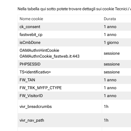
Nella tabella qui sotto potete trovare dettagli sui cookie Tecnici
Nome cookie
Durata
ck_consent
1 anno
fastwebit_cp
1 anno
isCmbDone
1 giorno
OAMAuthnHintCookie
sessione
OAMAuthnCookie_fastweb.it:443
PHPSESSID
sessione
TS<identificativo>
sessione
FW_TAN
1 anno
FW_TRK_MYFP_CTYPE
1 anno
FW_VisitorID
1 anno
vivr_breadcrumbs
1h
vivr_nav_path
1h