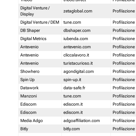
Digital Venture /
zetaglobal.com
Profilazione
Display
Digital Venture / DEM
tune.com
Profilazione
DB Shaper
dbshaper.com
Profilazione
Digital Metrics
iubenda.com
Profilazione
Antevenio
antevenio.com
Profilazione
Antevenio
cliccalavoro.it
Profilazione
Antevenio
turistacurioso.it
Profilazione
Showhero
agondigital.com
Profilazione
Spin Up
spin-up.it
Profilazione
Datawork
data-safe.fr
Profilazione
Manzoni
tune.com
Profilazione
Ediscom
ediscom.it
Profilazione
Ediscom
ediscom.it
Profilazione
Media Adgo
adgoaffiliation.com
Profilazione
Bitly
bitly.com
Profilazione