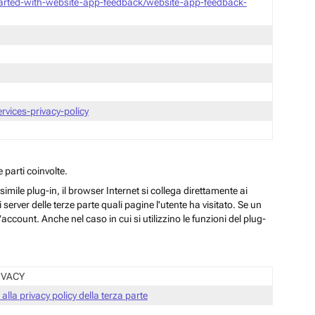
tarted-with-website-app-feedback/website-app-feedback-
vices-privacy-policy
 parti coinvolte.
ile plug-in, il browser Internet si collega direttamente ai
server delle terze parte quali pagine l'utente ha visitato. Se un
ccount. Anche nel caso in cui si utilizzino le funzioni del plug-
IVACY
 alla privacy policy della terza parte