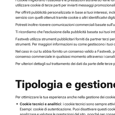
I cookie migliorano l’usabilità e le prestazioni attraverso varie f
utilizzare cookie di terze parti per inviarti messaggi promoziona
Per offrirti pubblicità personalizzata in base ai tuoi interessi, inc
servizio con quelli ottenuti tramite cookie o altri identificativi di
Potresti inoltre ricevere comunicazioni commerciali basate sull’us
Ti ricordiamo che l’esclusione dalla pubblicità basata sui tuoi in
Fastweb utilizza strumenti pubblicitari forniti da partner terzi pe
strumenti. Per maggiori informazioni su come gestiscono i tuoi dat
Nel caso in cui tu abbia fornito un consenso valido a Fastweb, potr
consenso commerciale in qualsiasi momento attraverso i canali 
Per ulteriori dettagli sul trattamento dei dati da parte delle terze
Tipologia e gestion
Per ottimizzare la tua esperienza anche nella gestione dei cookie
Cookie tecnici e analitici
: i cookie tecnici sono sempre attivi
Esempi: cookie di autenticazione. Puoi disattivare questi coo
analizzare e valutare le prestazioni del sito, nonché per conse