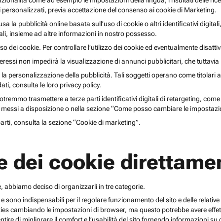
unzionalità come ad esempio le impostazioni della lingua, i risultati delle ri
li personalizzati, previa accettazione del consenso ai cookie di Marketing.
lusa la pubblicità online basata sull’uso di cookie o altri identificativi digita
gitali, insieme ad altre informazioni in nostro possesso.
o dei cookie. Per controllare l’utilizzo dei cookie ed eventualmente disattiv
teressi non impedirà la visualizzazione di annunci pubblicitari, che tuttavi
r la personalizzazione della pubblicità. Tali soggetti operano come titolari a
i, consulta le loro privacy policy.
emmo trasmettere a terze parti identificativi digitali di retargeting, come pi
messi a disposizione o nella sezione “Come posso cambiare le impostazio
 parti, consulta la sezione “Cookie di marketing”.
e dei cookie direttamen
, abbiamo deciso di organizzarli in tre categorie.
 e sono indispensabili per il regolare funzionamento del sito e delle relative 
kies cambiando le impostazioni di browser, ma questo potrebbe avere effetti
ntire di migliorare il comfort e l’usabilità del sito fornendo informazioni 