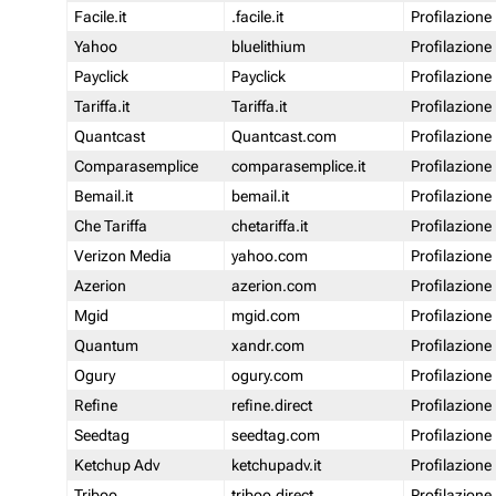
Facile.it
.facile.it
Profilazione
Yahoo
bluelithium
Profilazione
Payclick
Payclick
Profilazione
Tariffa.it
Tariffa.it
Profilazione
Quantcast
Quantcast.com
Profilazione
Comparasemplice
comparasemplice.it
Profilazione
Bemail.it
bemail.it
Profilazione
Che Tariffa
chetariffa.it
Profilazione
Verizon Media
yahoo.com
Profilazione
Azerion
azerion.com
Profilazione
Mgid
mgid.com
Profilazione
Quantum
xandr.com
Profilazione
Ogury
ogury.com
Profilazione
Refine
refine.direct
Profilazione
Seedtag
seedtag.com
Profilazione
Ketchup Adv
ketchupadv.it
Profilazione
Triboo
triboo.direct
Profilazione