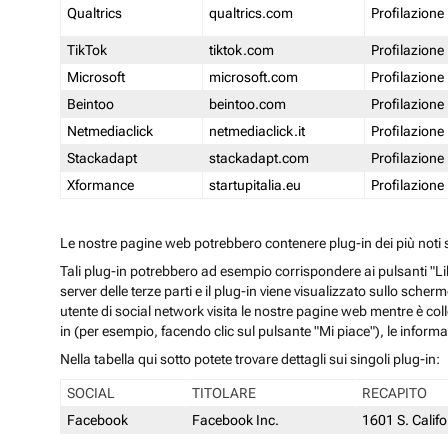
Qualtrics
qualtrics.com
Profilazione
TikTok
tiktok.com
Profilazione
Microsoft
microsoft.com
Profilazione
Beintoo
beintoo.com
Profilazione
Netmediaclick
netmediaclick.it
Profilazione
Stackadapt
stackadapt.com
Profilazione
Xformance
startupitalia.eu
Profilazione
Le nostre pagine web potrebbero contenere plug-in dei più noti so
Tali plug-in potrebbero ad esempio corrispondere ai pulsanti "Li
server delle terze parti e il plug-in viene visualizzato sullo sche
utente di social network visita le nostre pagine web mentre è coll
in (per esempio, facendo clic sul pulsante "Mi piace"), le inform
Nella tabella qui sotto potete trovare dettagli sui singoli plug-in:
SOCIAL
TITOLARE
RECAPITO
Facebook
Facebook Inc.
1601 S. Calif