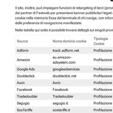
Il sito, inoltre, può impiegare funzioni di retargeting di terzi (p
dai partner di Fastweb per presentare banner pubblicitari legati al
cookie nella memoria fissa del terminale di chi naviga, con infor
delle preferenze di navigazione manifestate.
Nella tabella qui sotto è possibile trovare dettagli sui singoli prov
Tipologia
Source
Nome dominio cookie
Cookie
Adform
track.adform.net
Profilazione
eu.amazon-
Amazon
Profilazione
adsystem.com
Google Ads
googleadservices
Profilazione
Doubleclick
doubleclick.net
Profilazione
Awin
Awin
Profilazione
Facebook
Facebook
Profilazione
Tradedoubler
Tradedoubler
Profilazione
Segugio
segugio.it
Profilazione
SosTariffe
sostariffe.it
Profilazione