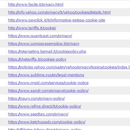
http://www.facile.it/privacy.html
http://info.yahoo.com/privacy/it/yahoo/cookies/details.html
http://www.payclick.it/it/informativa-estesa-cookie-site
http://www.tariffa.it/cookie/
https://www.quantcast.com/privacy/
https://www.comparasemplice.it/privacy
https://retargeting.bemail.it/cookiepolicy.php
https://chetariffa.it/cookies-policy
https://policies.yahoo.com/xa/en/yahoo/privacy/topics/cookies/index
https://www.sublime.xyz/en/legal-mentions
https://www.mgid.com/services/cookie-notice
https://www.xandr.com/privacy/cookie-policy/
https://ogury.com/privacy-policy/
https://www.refine.direct/it/cookie-policy/
https://www.seedtag.com/privacy/
https://www.ketchupadv.com/cookie-policy/
http://affiliates.triboo.direct/privacy_policy