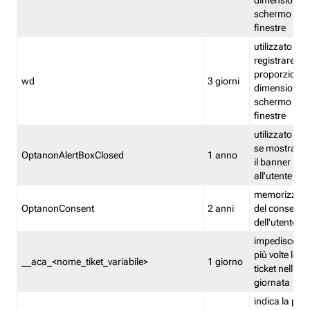
dimensioni de
schermo e de
finestre
utilizzato per
registrare le
proporzioni e
wd
3 giorni
dimensioni de
schermo e de
finestre
utilizzato pe
se mostrare
OptanonAlertBoxClosed
1 anno
il banner pri
all'utente
memorizza lo
OptanonConsent
2 anni
del consenso
dell'utente
impedisce di 
più volte lo s
__aca_<nome_tiket_variabile>
1 giorno
ticket nell'ar
giornata
indica la pre