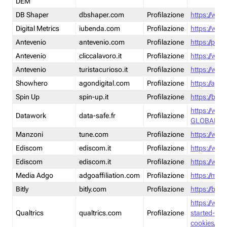
DEM
DB Shaper
dbshaper.com
Profilazione
https://www
Digital Metrics
iubenda.com
Profilazione
https://www
Antevenio
antevenio.com
Profilazione
https://pmp.
Antevenio
cliccalavoro.it
Profilazione
https://www
Antevenio
turistacurioso.it
Profilazione
https://www.
Showhero
agondigital.com
Profilazione
https://agon
Spin Up
spin-up.it
Profilazione
https://blog
https://ww
Datawork
data-safe.fr
Profilazione
GLOBAL-LT
Manzoni
tune.com
Profilazione
https://www
Ediscom
ediscom.it
Profilazione
https://www
Ediscom
ediscom.it
Profilazione
https://www
Media Adgo
adgoaffiliation.com
Profilazione
https://med
Bitly
bitly.com
Profilazione
https://bitl
https://www
Qualtrics
qualtrics.com
Profilazione
started-wi
cookies/