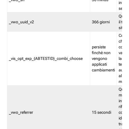
inform
sessi
Quest
_vwo_uuid_v2
366 giorni
il tra
sito 
Cooki
che m
persiste
combi
finchè non
varian
_vis_opt_exp_{ABTESTID}_combi_choose
vengono
la co
applicati
test. 
cambiamenti
autom
all'ap
modif
Quest
memor
infor
riferi
_vwo_referrer
15 secondi
conse
identi
traffi