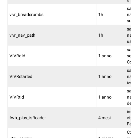
dismi
salva
vivr_breadcrumbs
1h
navig
su vis
salva 
vivr_nav_path
1h
navig
usato
salva 
VIVRdId
1 anno
sessio
Conv
salva 
VIVRstarted
1 anno
navig
ivr ini
salva 
VIVRtId
1 anno
naviga
del cl
indica
fwb_plus_isReader
4 mesi
visual
Fastw
Cooki