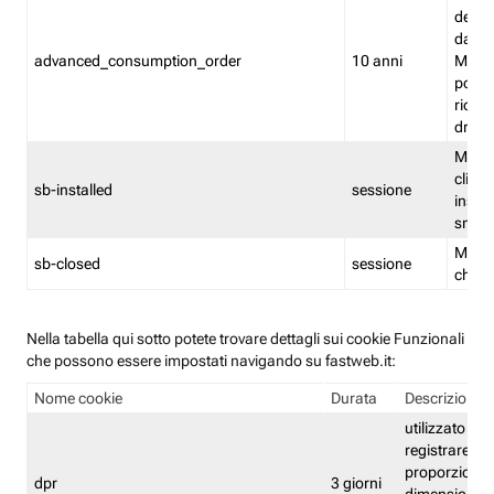
delle 
dash
advanced_consumption_order
10 anni
Monit
posso
riord
drag
Memor
clicca
sb-installed
sessione
instal
smar
Memor
sb-closed
sessione
chius
Nella tabella qui sotto potete trovare dettagli sui cookie Funzionali
che possono essere impostati navigando su fastweb.it:
Nome cookie
Durata
Descrizione
utilizzato per
registrare le
proporzioni e
dpr
3 giorni