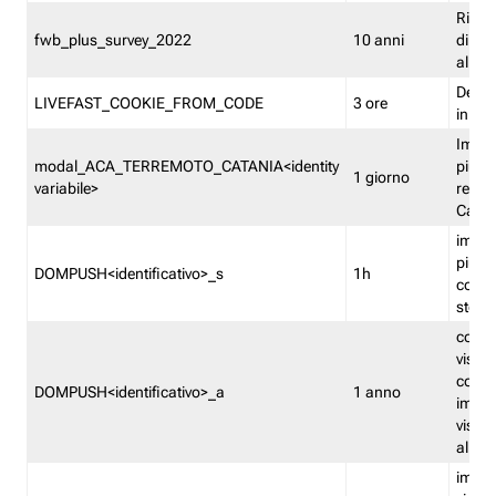
Ricor
fwb_plus_survey_2022
10 anni
di su
all'ut
Dedupl
LIVEFAST_COOKIE_FROM_CODE
3 ore
in Fa
Imped
modal_ACA_TERREMOTO_CATANIA<identity
più vo
1 giorno
variabile>
relati
Catan
imped
più p
DOMPUSH<identificativo>_s
1h
comme
stess
conta
visua
comme
DOMPUSH<identificativo>_a
1 anno
imped
visua
all'in
imped