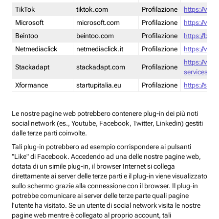
TikTok
tiktok.com
Profilazione
https://www
Microsoft
microsoft.com
Profilazione
https://www
Beintoo
beintoo.com
Profilazione
https://bei
Netmediaclick
netmediaclick.it
Profilazione
https://www
https://ww
Stackadapt
stackadapt.com
Profilazione
services-pri
Xformance
startupitalia.eu
Profilazione
https://start
Le nostre pagine web potrebbero contenere plug-in dei più noti
social network (es., Youtube, Facebook, Twitter, Linkedin) gestiti
dalle terze parti coinvolte.
Tali plug-in potrebbero ad esempio corrispondere ai pulsanti
"Like" di Facebook. Accedendo ad una delle nostre pagine web,
dotata di un simile plug-in, il browser Internet si collega
direttamente ai server delle terze parti e il plug-in viene visualizzato
sullo schermo grazie alla connessione con il browser. Il plug-in
potrebbe comunicare ai server delle terze parte quali pagine
l'utente ha visitato. Se un utente di social network visita le nostre
pagine web mentre è collegato al proprio account, tali