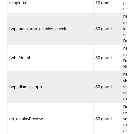
simple-txt
10 anni
pagina
nell'
Ricord
dell'u
fwp_push_app_dismiss_check
30 giorni
la po
sugge
l'audi
Riport
tacci
fwb_fda_nl
30 giorni
l'uten
NL
Ricor
visto 
fwp_dismiss_app
30 giorni
sugge
scari
mobil
Durant
regis
dp_displayPreview
30 giorni
verica
torna
dopo v