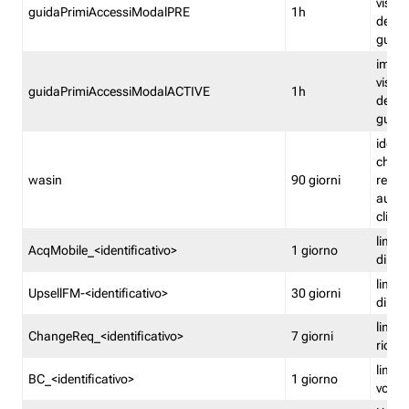
visual
guidaPrimiAccessiModalPRE
1h
della
guida 
imped
visual
guidaPrimiAccessiModalACTIVE
1h
della
guida 
identi
che si
wasin
90 giorni
rete f
autent
clienti
limita
AcqMobile_<identificativo>
1 giorno
di ac
limita
UpsellFM-<identificativo>
30 giorni
di ups
limita
ChangeReq_<identificativo>
7 giorni
ricon
limita
BC_<identificativo>
1 giorno
vouch