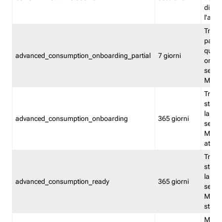
direct
l'attr
Tracc
parzia
quest
advanced_consumption_onboarding_partial
7 giorni
onbord
serviz
Moni
Tracci
stata 
la not
advanced_consumption_onboarding
365 giorni
serviz
Monit
attiva
Tracci
stata 
la not
advanced_consumption_ready
365 giorni
serviz
Monit
stato 
Memor