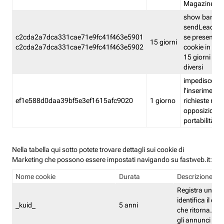
Magazine
show banner
sendLead A
c2cda2a7dca331cae71e9fc41f463e5901
se presenti e
15 giorni
c2cda2a7dca331cae71e9fc41f463e5902
cookie in un 
15 giorni e in
diversi
impedisce
l'inserimento 
ef1e588d0daa39bf5e3ef1615afc9020
1 giorno
richieste mult
opposizione
portabilità g
Nella tabella qui sotto potete trovare dettagli sui cookie di
Marketing che possono essere impostati navigando su fastweb.it:
Nome cookie
Durata
Descrizione
Registra un ID 
identifica il dis
_kuid_
5 anni
che ritorna. L'I
gli annunci mira