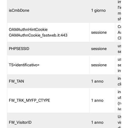
imped
l'inse
isCmbDone
1 giorno
multi
shp
Cooki
OAMAuthnHintCookie
sessione
Auten
OAMAuthnCookie_fastweb.it:443
Clien
usata
PHPSESSID
sessione
sessi
usata
TS<identificativo>
sessione
sessi
inform
indica
FW_TAN
1 anno
clien
indica
utent
FW_TRK_MYFP_CTYPE
1 anno
(resid
iva/i
Usato 
FW_VisitorID
1 anno
visitat