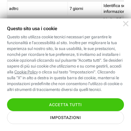
Identifica se so
adtrc
7 giorni
informazioni s
Limite di freq
CFFC<TagID>
7 giorni
composto
Identifica se c'
ricontrollare l'
CM
1 giorno
corrispondenti 
(impostata da 
Identifica se c'
ricontrollare l'
CM14
14 giorni
corrispondenti 
(impostata da 
Identifica l'app
CT<TrackingSetupID>
1 ora
clic per i pixel d
pagine dell'ins
Identifica la quo
EBFC<BannerID>
7 giorni
banner espandi
Identifica la qu
EBFCD<BannerID>
7 giorni
per il banner e