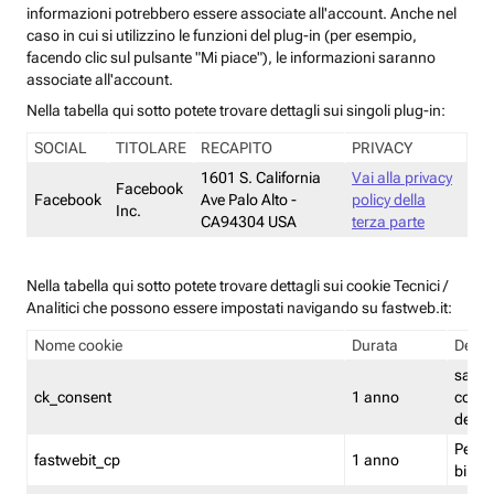
informazioni potrebbero essere associate all'account. Anche nel
caso in cui si utilizzino le funzioni del plug-in (per esempio,
facendo clic sul pulsante "Mi piace"), le informazioni saranno
associate all'account.
Nella tabella qui sotto potete trovare dettagli sui singoli plug-in:
SOCIAL
TITOLARE
RECAPITO
PRIVACY
1601 S. California
Vai alla privacy
Facebook
Facebook
Ave Palo Alto -
policy della
Inc.
CA94304 USA
terza parte
Nella tabella qui sotto potete trovare dettagli sui cookie Tecnici /
Analitici che possono essere impostati navigando su fastweb.it:
Nome cookie
Durata
Descr
salva i
ck_consent
1 anno
conse
dei c
Persi
fastwebit_cp
1 anno
bilanc