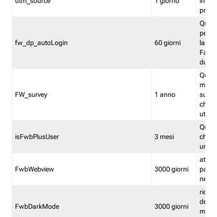
utm_source
1 giorno
indica
proven
Quest
perme
fw_dp_autoLogin
60 giorni
la log
Fastwe
durat
Quest
manti
FW_survey
1 anno
surve
chiuse
utenti
Quest
isFwbPlusUser
3 mesi
che l'
una l
attiva 
FwbWebview
3000 giorni
pagina
nell'
ricor
dell'u
FwbDarkMode
3000 giorni
mode 