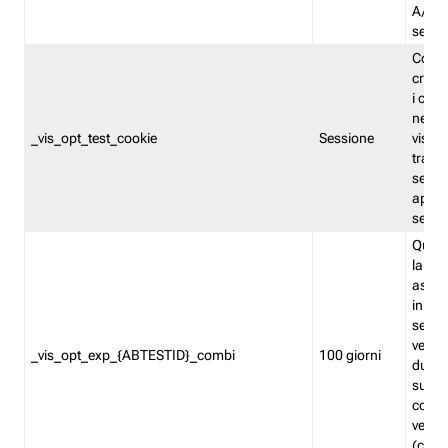
A/B. I
sempr
Cooki
creato
i cook
nel b
_vis_opt_test_cookie
Sessione
visita
tracc
sessi
aperte
sempr
Quest
la var
assegn
in mo
sempr
versi
_vis_opt_exp_{ABTESTID}_combi
100 giorni
durant
succes
corri
versio
(contr