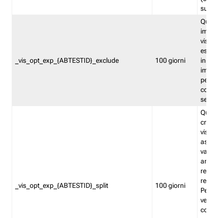
succes
Quest
impos
visita
esclu
_vis_opt_exp_{ABTESTID}_exclude
100 giorni
in bas
impos
percen
coinvo
sempr
Quest
creat
visita
asseg
varia
ancor
reind
relati
_vis_opt_exp_{ABTESTID}_split
100 giorni
Perme
verifi
corri