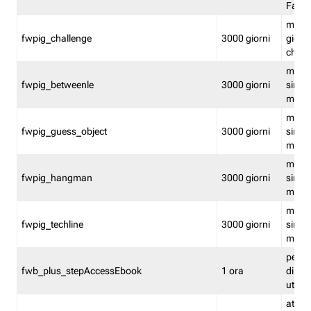
Fastw
mantie
fwpig_challenge
3000 giorni
giochi
chall
mantie
fwpig_betweenle
3000 giorni
singol
modal
mantie
fwpig_guess_object
3000 giorni
singol
modal
mantie
fwpig_hangman
3000 giorni
singol
modal
mantie
fwpig_techline
3000 giorni
singol
modal
perme
fwb_plus_stepAccessEbook
1 ora
di un 
utenti
attiva 