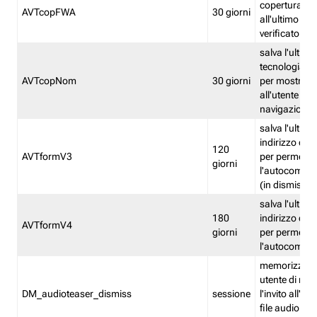
copertura fw
AVTcopFWA
30 giorni
all'ultimo ind
verificato
salva l'ultima
tecnologia ve
AVTcopNom
30 giorni
per mostrarl
all'utente dur
navigazione
salva l'ultimo
indirizzo di 
120
AVTformV3
per permette
giorni
l'autocompl
(in dismissio
salva l'ultimo
180
indirizzo di 
AVTformV4
giorni
per permette
l'autocompl
memorizza la
utente di non
DM_audioteaser_dismiss
sessione
l'invito all'as
file audio del 