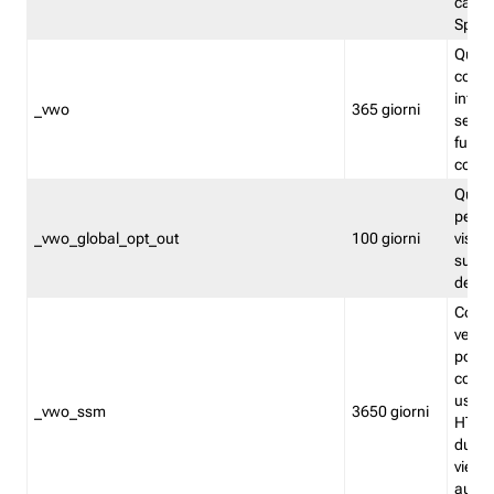
caso 
Split
Quest
conten
infor
_vwo
365 giorni
servi
futuro,
cooki
Quest
persi
_vwo_global_opt_out
100 giorni
visita
su tut
deter
Cookie
verif
possa
cookie
usano 
_vwo_ssm
3650 giorni
HTTP.
durat
viene 
autom