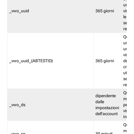
univo
_vwo_uuid
365 giorni
visita
le fun
segme
repor
Quest
un ide
univo
visita
_vwo_uuid_{ABTESTID}
365 giorni
del t
cross
utiliz
segme
repor
Quest
dipendente
memor
dalle
_vwo_ds
persis
impostazioni
visit
dell'account
Insig
Quest
memo
_vwo_sn
30 minuti