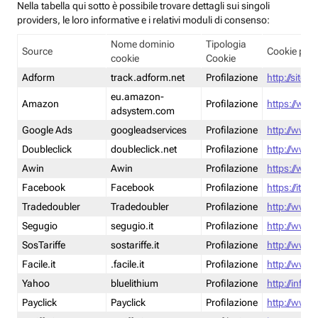
Nella tabella qui sotto è possibile trovare dettagli sui singoli
providers, le loro informative e i relativi moduli di consenso:
Nome dominio
Tipologia
Source
Cookie poli
cookie
Cookie
Adform
track.adform.net
Profilazione
http://site.
eu.amazon-
Amazon
Profilazione
https://www
adsystem.com
Google Ads
googleadservices
Profilazione
http://www.
Doubleclick
doubleclick.net
Profilazione
http://www.
Awin
Awin
Profilazione
https://www
Facebook
Facebook
Profilazione
https://it-
Tradedoubler
Tradedoubler
Profilazione
http://www.
Segugio
segugio.it
Profilazione
http://www.
SosTariffe
sostariffe.it
Profilazione
http://www.s
Facile.it
.facile.it
Profilazione
http://www.f
Yahoo
bluelithium
Profilazione
http://info.
Payclick
Payclick
Profilazione
http://www.p