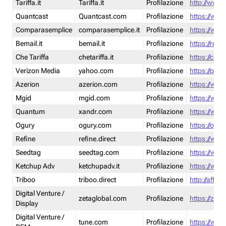
Tariffa.it
Tariffa.it
Profilazione
http://www.t
Quantcast
Quantcast.com
Profilazione
https://www
Comparasemplice
comparasemplice.it
Profilazione
https://www
Bemail.it
bemail.it
Profilazione
https://reta
Che Tariffa
chetariffa.it
Profilazione
https://chet
Verizon Media
yahoo.com
Profilazione
https://pol
Azerion
azerion.com
Profilazione
https://www
Mgid
mgid.com
Profilazione
https://www
Quantum
xandr.com
Profilazione
https://www
Ogury
ogury.com
Profilazione
https://ogur
Refine
refine.direct
Profilazione
https://www.
Seedtag
seedtag.com
Profilazione
https://www
Ketchup Adv
ketchupadv.it
Profilazione
https://www
Triboo
triboo.direct
Profilazione
http://affili
Digital Venture /
zetaglobal.com
Profilazione
https://zeta
Display
Digital Venture /
tune.com
Profilazione
https://www