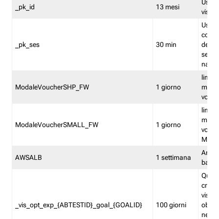
Usato 
_pk_id
13 mesi
visitat
Usato 
comp
_pk_ses
30 min
dell’u
sessi
navig
limita
ModaleVoucherSHP_FW
1 giorno
multi
vouche
limita
multi
ModaleVoucherSMALL_FW
1 giorno
vouch
Medie
Amaz
AWSALB
1 settimana
balan
Quest
creat
visit
_vis_opt_exp_{ABTESTID}_goal_{GOALID}
100 giorni
obiett
nel co