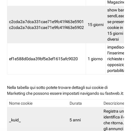
Magazine
show banner
sendLead A
c2cda2a7dca331cae71e9fc41f463e5901
se presenti e
15 giorni
c2cda2a7dca331cae71e9fc41f463e5902
cookie in un 
15 giorni e in
diversi
impedisce
l'inserimento 
ef1e588d0daa39bf5e3ef1615afc9020
1 giorno
richieste mult
opposizione
portabilità g
Nella tabella qui sotto potete trovare dettagli sui cookie di
Marketing che possono essere impostati navigando su fastweb.it:
Nome cookie
Durata
Descrizione
Registra un ID 
identifica il dis
_kuid_
5 anni
che ritorna. L'I
gli annunci mira