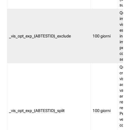
succes
Quest
impos
visita
esclu
_vis_opt_exp_{ABTESTID}_exclude
100 giorni
in bas
impos
percen
coinvo
sempr
Quest
creat
visita
asseg
varia
ancor
reind
relati
_vis_opt_exp_{ABTESTID}_split
100 giorni
Perme
verifi
corri