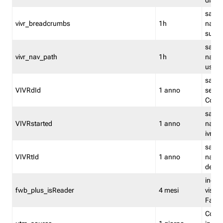
dismi
salva
vivr_breadcrumbs
1h
navig
su vis
salva 
vivr_nav_path
1h
navig
usato
salva 
VIVRdId
1 anno
sessio
Conv
salva 
VIVRstarted
1 anno
navig
ivr ini
salva 
VIVRtId
1 anno
naviga
del cl
indica
fwb_plus_isReader
4 mesi
visual
Fastw
Cooki