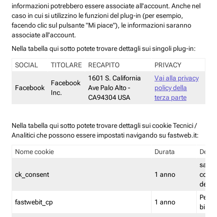
informazioni potrebbero essere associate all'account. Anche nel
caso in cui si utilizzino le funzioni del plug-in (per esempio,
facendo clic sul pulsante "Mi piace"), le informazioni saranno
associate all'account.
Nella tabella qui sotto potete trovare dettagli sui singoli plug-in:
SOCIAL
TITOLARE
RECAPITO
PRIVACY
1601 S. California
Vai alla privacy
Facebook
Facebook
Ave Palo Alto -
policy della
Inc.
CA94304 USA
terza parte
Nella tabella qui sotto potete trovare dettagli sui cookie Tecnici /
Analitici che possono essere impostati navigando su fastweb.it:
Nome cookie
Durata
Descr
salva i
ck_consent
1 anno
conse
dei c
Persi
fastwebit_cp
1 anno
bilanc