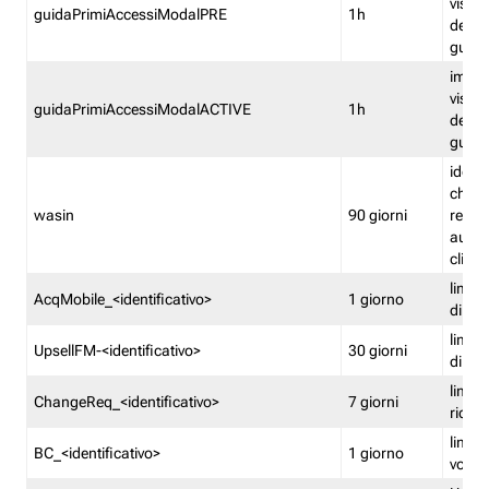
visual
guidaPrimiAccessiModalPRE
1h
della
guida 
imped
visual
guidaPrimiAccessiModalACTIVE
1h
della
guida 
identi
che si
wasin
90 giorni
rete f
autent
clienti
limita
AcqMobile_<identificativo>
1 giorno
di ac
limita
UpsellFM-<identificativo>
30 giorni
di ups
limita
ChangeReq_<identificativo>
7 giorni
ricon
limita
BC_<identificativo>
1 giorno
vouch