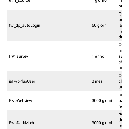
utm_source
1 giorno
indica
proven
Quest
perme
fw_dp_autoLogin
60 giorni
la log
Fastwe
durat
Quest
manti
FW_survey
1 anno
surve
chiuse
utenti
Quest
isFwbPlusUser
3 mesi
che l'
una l
attiva 
FwbWebview
3000 giorni
pagina
nell'
ricor
dell'u
FwbDarkMode
3000 giorni
mode 