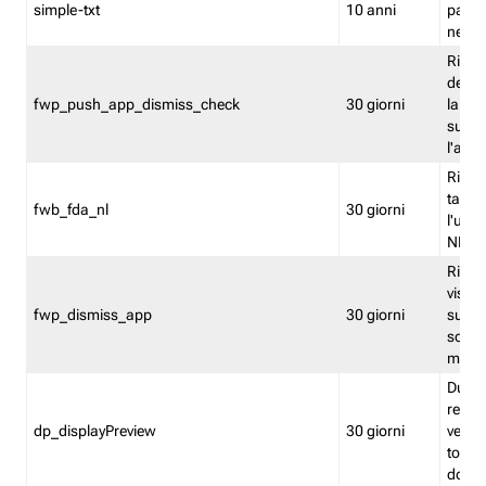
simple-txt
10 anni
pagina
nell'
Ricord
dell'u
fwp_push_app_dismiss_check
30 giorni
la po
sugge
l'audi
Riport
tacci
fwb_fda_nl
30 giorni
l'uten
NL
Ricor
visto 
fwp_dismiss_app
30 giorni
sugge
scari
mobil
Durant
regis
dp_displayPreview
30 giorni
verica
torna
dopo v