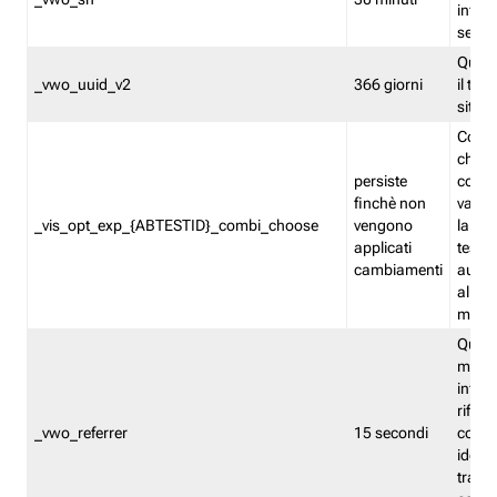
inform
sessi
Quest
_vwo_uuid_v2
366 giorni
il tra
sito 
Cooki
che m
persiste
combi
finchè non
varian
_vis_opt_exp_{ABTESTID}_combi_choose
vengono
la co
applicati
test. 
cambiamenti
autom
all'ap
modif
Quest
memor
infor
riferi
_vwo_referrer
15 secondi
conse
identi
traffi