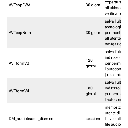
copertura fw
AVTcopFWA
30 giorni
all'ultimo ind
verificato
salva l'ultima
tecnologia ve
AVTcopNom
30 giorni
per mostrarl
all'utente dur
navigazione
salva l'ultimo
indirizzo di 
120
AVTformV3
per permette
giorni
l'autocompl
(in dismissio
salva l'ultimo
180
indirizzo di 
AVTformV4
giorni
per permette
l'autocompl
memorizza la
utente di non
DM_audioteaser_dismiss
sessione
l'invito all'as
file audio del 