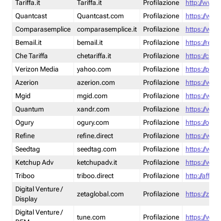
Tariffa.it
Tariffa.it
Profilazione
http://www.t
Quantcast
Quantcast.com
Profilazione
https://www
Comparasemplice
comparasemplice.it
Profilazione
https://www
Bemail.it
bemail.it
Profilazione
https://reta
Che Tariffa
chetariffa.it
Profilazione
https://chet
Verizon Media
yahoo.com
Profilazione
https://pol
Azerion
azerion.com
Profilazione
https://www
Mgid
mgid.com
Profilazione
https://www
Quantum
xandr.com
Profilazione
https://www
Ogury
ogury.com
Profilazione
https://ogur
Refine
refine.direct
Profilazione
https://www.
Seedtag
seedtag.com
Profilazione
https://www
Ketchup Adv
ketchupadv.it
Profilazione
https://www
Triboo
triboo.direct
Profilazione
http://affili
Digital Venture /
zetaglobal.com
Profilazione
https://zeta
Display
Digital Venture /
tune.com
Profilazione
https://www