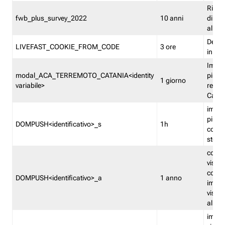
Ricor
fwb_plus_survey_2022
10 anni
di su
all'ut
Dedupl
LIVEFAST_COOKIE_FROM_CODE
3 ore
in Fa
Imped
modal_ACA_TERREMOTO_CATANIA<identity
più vo
1 giorno
variabile>
relati
Catan
imped
più p
DOMPUSH<identificativo>_s
1h
comme
stess
conta
visua
comme
DOMPUSH<identificativo>_a
1 anno
imped
visua
all'in
imped