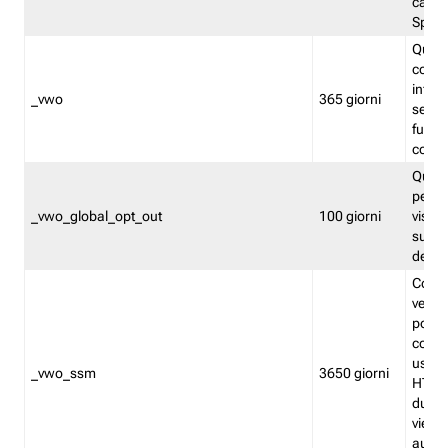
caso 
Split
Quest
conten
infor
_vwo
365 giorni
servi
futuro,
cooki
Quest
persi
_vwo_global_opt_out
100 giorni
visita
su tut
deter
Cookie
verif
possa
cookie
usano 
_vwo_ssm
3650 giorni
HTTP.
durat
viene 
autom