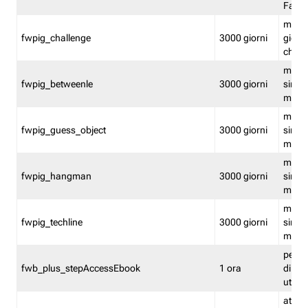
Fastw
mantie
fwpig_challenge
3000 giorni
giochi
chall
mantie
fwpig_betweenle
3000 giorni
singol
modal
mantie
fwpig_guess_object
3000 giorni
singol
modal
mantie
fwpig_hangman
3000 giorni
singol
modal
mantie
fwpig_techline
3000 giorni
singol
modal
perme
fwb_plus_stepAccessEbook
1 ora
di un 
utenti
attiva 