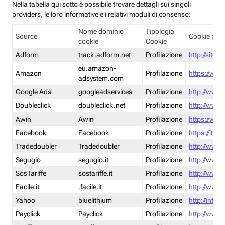
Nella tabella qui sotto è possibile trovare dettagli sui singoli
providers, le loro informative e i relativi moduli di consenso:
Nome dominio
Tipologia
Source
Cookie poli
cookie
Cookie
Adform
track.adform.net
Profilazione
http://site.
eu.amazon-
Amazon
Profilazione
https://www
adsystem.com
Google Ads
googleadservices
Profilazione
http://www.
Doubleclick
doubleclick.net
Profilazione
http://www.
Awin
Awin
Profilazione
https://www
Facebook
Facebook
Profilazione
https://it-
Tradedoubler
Tradedoubler
Profilazione
http://www.
Segugio
segugio.it
Profilazione
http://www.
SosTariffe
sostariffe.it
Profilazione
http://www.s
Facile.it
.facile.it
Profilazione
http://www.f
Yahoo
bluelithium
Profilazione
http://info.
Payclick
Payclick
Profilazione
http://www.p