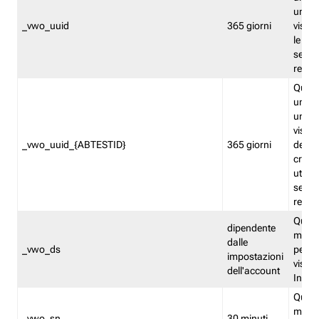
univo
_vwo_uuid
365 giorni
visita
le fun
segme
repor
Quest
un ide
univo
visita
_vwo_uuid_{ABTESTID}
365 giorni
del t
cross
utiliz
segme
repor
Quest
dipendente
memor
dalle
_vwo_ds
persis
impostazioni
visit
dell'account
Insig
Quest
memo
_vwo_sn
30 minuti