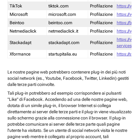
TikTok
tiktok.com
Profilazione
https://www
Microsoft
microsoft.com
Profilazione
https://www
Beintoo
beintoo.com
Profilazione
https://bei
Netmediaclick
netmediaclick.it
Profilazione
https://www
https://ww
Stackadapt
stackadapt.com
Profilazione
services-pri
Xformance
startupitalia.eu
Profilazione
https://start
Le nostre pagine web potrebbero contenere plug-in dei più noti
social network (es., Youtube, Facebook, Twitter, Linkedin) gestiti
dalle terze parti coinvolte.
Tali plug-in potrebbero ad esempio corrispondere ai pulsanti
"Like" di Facebook. Accedendo ad una delle nostre pagine web,
dotata di un simile plug-in, il browser Internet si collega
direttamente ai server delle terze parti e il plug-in viene visualizzato
sullo schermo grazie alla connessione con il browser. Il plug-in
potrebbe comunicare ai server delle terze parte quali pagine
l'utente ha visitato. Se un utente di social network visita le nostre
pagine web mentre è collegato al proprio account, tali