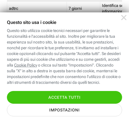
Identifica se so
adtrc
7 giorni
informazioni s
Limite di freq
CFFC<TagID>
7 giorni
composto
Identifica se c'
ricontrollare l'
CM
1 giorno
corrispondenti 
(impostata da 
Identifica se c'
ricontrollare l'
CM14
14 giorni
corrispondenti 
(impostata da 
Identifica l'app
CT<TrackingSetupID>
1 ora
clic per i pixel d
pagine dell'ins
Identifica la quo
EBFC<BannerID>
7 giorni
banner espandi
Identifica la qu
EBFCD<BannerID>
7 giorni
per il banner e