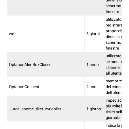
dimensioni de
schermo e de
finestre
utilizzato per
registrare le
proporzioni e
wd
3 giorni
dimensioni de
schermo e de
finestre
utilizzato pe
se mostrare
OptanonAlertBoxClosed
1 anno
il banner pri
all'utente
memorizza lo
OptanonConsent
2 anni
del consenso
dell'utente
impedisce di 
più volte lo s
__aca_<nome_tiket_variabile>
1 giorno
ticket nell'ar
giornata
indica la pre