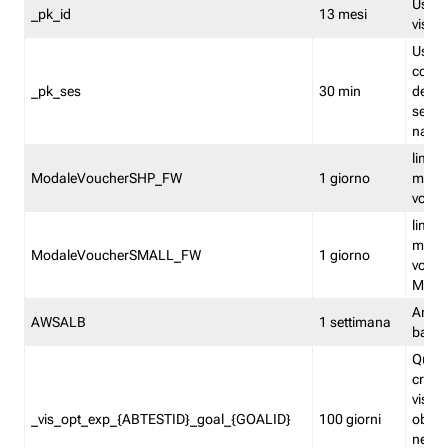
Usato 
_pk_id
13 mesi
visitat
Usato 
comp
_pk_ses
30 min
dell’u
sessi
navig
limita
ModaleVoucherSHP_FW
1 giorno
multi
vouche
limita
multi
ModaleVoucherSMALL_FW
1 giorno
vouch
Medie
Amaz
AWSALB
1 settimana
balan
Quest
creat
visit
_vis_opt_exp_{ABTESTID}_goal_{GOALID}
100 giorni
obiett
nel co