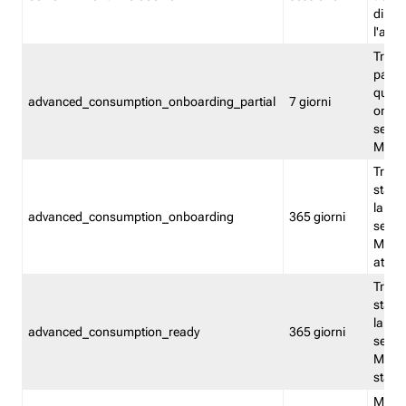
direct
l'attr
Tracc
parzia
quest
advanced_consumption_onboarding_partial
7 giorni
onbord
serviz
Moni
Tracci
stata 
la not
advanced_consumption_onboarding
365 giorni
serviz
Monit
attiva
Tracci
stata 
la not
advanced_consumption_ready
365 giorni
serviz
Monit
stato 
Memor