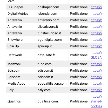
DEM
DB Shaper
dbshaper.com
Profilazione
https://www
Digital Metrics
iubenda.com
Profilazione
https://www
Antevenio
antevenio.com
Profilazione
https://pmp.
Antevenio
cliccalavoro.it
Profilazione
https://www
Antevenio
turistacurioso.it
Profilazione
https://www.
Showhero
agondigital.com
Profilazione
https://agon
Spin Up
spin-up.it
Profilazione
https://blog
https://ww
Datawork
data-safe.fr
Profilazione
GLOBAL-LT
Manzoni
tune.com
Profilazione
https://www
Ediscom
ediscom.it
Profilazione
https://www
Ediscom
ediscom.it
Profilazione
https://www
Media Adgo
adgoaffiliation.com
Profilazione
https://med
Bitly
bitly.com
Profilazione
https://bitl
https://www
Qualtrics
qualtrics.com
Profilazione
started-wi
cookies/