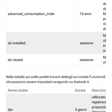
delle 
dash
advanced_consumption_order
10 anni
Monit
posso
riord
drag
Memor
clicca
sb-installed
sessione
instal
smar
Memor
sb-closed
sessione
chius
Nella tabella qui sotto potete trovare dettagli sui cookie Funzionali
che possono essere impostati navigando su fastweb.it:
Nome cookie
Durata
Descrizione
utilizzato per
registrare le
proporzioni e
dpr
3 giorni