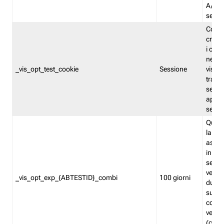
A/B. I
sempr
Cooki
creato
i cook
nel b
_vis_opt_test_cookie
Sessione
visita
tracc
sessi
aperte
sempr
Quest
la var
assegn
in mo
sempr
versi
_vis_opt_exp_{ABTESTID}_combi
100 giorni
durant
succes
corri
versio
(contr