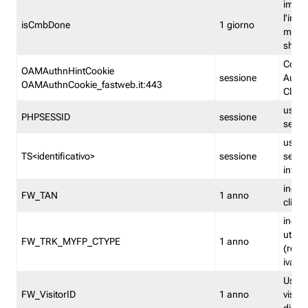
imped
l'inse
isCmbDone
1 giorno
multi
shp
Cooki
OAMAuthnHintCookie
sessione
Auten
OAMAuthnCookie_fastweb.it:443
Clien
usata
PHPSESSID
sessione
sessi
usata
TS<identificativo>
sessione
sessi
inform
indica
FW_TAN
1 anno
clien
indica
utent
FW_TRK_MYFP_CTYPE
1 anno
(resid
iva/i
Usato 
FW_VisitorID
1 anno
visitat