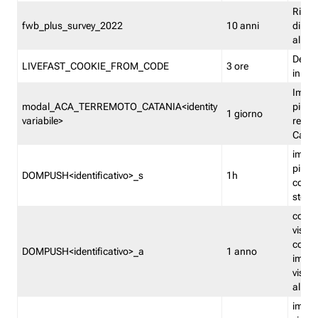
Ricor
fwb_plus_survey_2022
10 anni
di su
all'ut
Dedupl
LIVEFAST_COOKIE_FROM_CODE
3 ore
in Fa
Imped
modal_ACA_TERREMOTO_CATANIA<identity
più vo
1 giorno
variabile>
relati
Catan
imped
più p
DOMPUSH<identificativo>_s
1h
comme
stess
conta
visua
comme
DOMPUSH<identificativo>_a
1 anno
imped
visua
all'in
imped