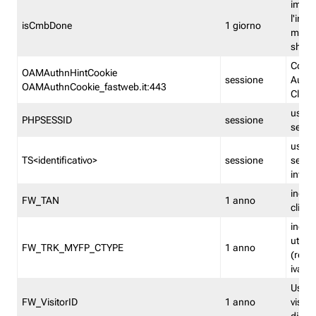
imped
l'inse
isCmbDone
1 giorno
multi
shp
Cooki
OAMAuthnHintCookie
sessione
Auten
OAMAuthnCookie_fastweb.it:443
Clien
usata
PHPSESSID
sessione
sessi
usata
TS<identificativo>
sessione
sessi
inform
indica
FW_TAN
1 anno
clien
indica
utent
FW_TRK_MYFP_CTYPE
1 anno
(resid
iva/i
Usato 
FW_VisitorID
1 anno
visitat