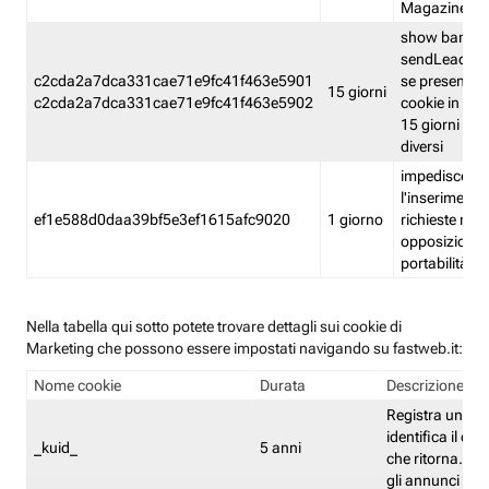
Magazine
show banner
sendLead A
c2cda2a7dca331cae71e9fc41f463e5901
se presenti e
15 giorni
c2cda2a7dca331cae71e9fc41f463e5902
cookie in un 
15 giorni e in
diversi
impedisce
l'inserimento 
ef1e588d0daa39bf5e3ef1615afc9020
1 giorno
richieste mult
opposizione
portabilità g
Nella tabella qui sotto potete trovare dettagli sui cookie di
Marketing che possono essere impostati navigando su fastweb.it:
Nome cookie
Durata
Descrizione
Registra un ID 
identifica il dis
_kuid_
5 anni
che ritorna. L'I
gli annunci mira