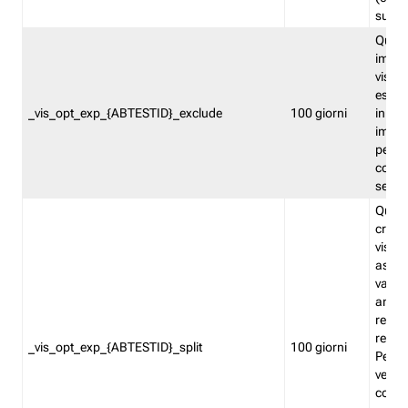
succes
Quest
impos
visita
esclu
_vis_opt_exp_{ABTESTID}_exclude
100 giorni
in bas
impos
percen
coinvo
sempr
Quest
creat
visita
asseg
varia
ancor
reind
relati
_vis_opt_exp_{ABTESTID}_split
100 giorni
Perme
verifi
corri