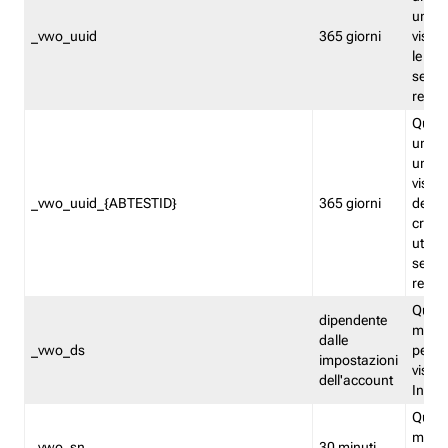
univo
_vwo_uuid
365 giorni
visita
le fun
segme
repor
Quest
un ide
univo
visita
_vwo_uuid_{ABTESTID}
365 giorni
del t
cross
utiliz
segme
repor
Quest
dipendente
memor
dalle
_vwo_ds
persis
impostazioni
visit
dell'account
Insig
Quest
memo
_vwo_sn
30 minuti