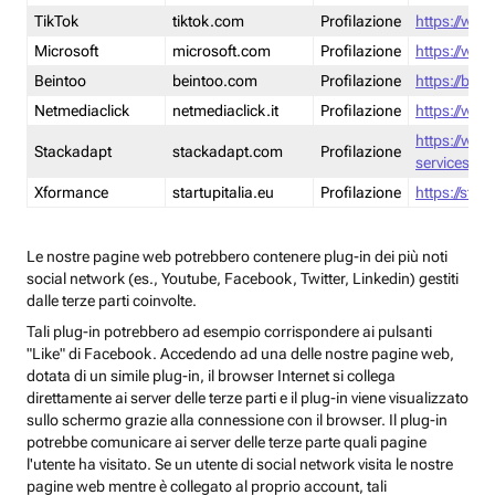
TikTok
tiktok.com
Profilazione
https://www
Microsoft
microsoft.com
Profilazione
https://www
Beintoo
beintoo.com
Profilazione
https://bei
Netmediaclick
netmediaclick.it
Profilazione
https://www
https://ww
Stackadapt
stackadapt.com
Profilazione
services-pri
Xformance
startupitalia.eu
Profilazione
https://start
Le nostre pagine web potrebbero contenere plug-in dei più noti
social network (es., Youtube, Facebook, Twitter, Linkedin) gestiti
dalle terze parti coinvolte.
Tali plug-in potrebbero ad esempio corrispondere ai pulsanti
"Like" di Facebook. Accedendo ad una delle nostre pagine web,
dotata di un simile plug-in, il browser Internet si collega
direttamente ai server delle terze parti e il plug-in viene visualizzato
sullo schermo grazie alla connessione con il browser. Il plug-in
potrebbe comunicare ai server delle terze parte quali pagine
l'utente ha visitato. Se un utente di social network visita le nostre
pagine web mentre è collegato al proprio account, tali