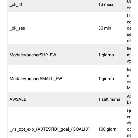
Usato 
_pk_id
13 mesi
visitat
Usato 
comp
_pk_ses
30 min
dell’u
sessi
navig
limita
ModaleVoucherSHP_FW
1 giorno
multi
vouche
limita
multi
ModaleVoucherSMALL_FW
1 giorno
vouch
Medie
Amaz
AWSALB
1 settimana
balan
Quest
creat
visit
_vis_opt_exp_{ABTESTID}_goal_{GOALID}
100 giorni
obiett
nel co