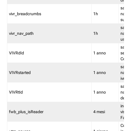
dismi
salva
vivr_breadcrumbs
1h
navig
su vis
salva 
vivr_nav_path
1h
navig
usato
salva 
VIVRdId
1 anno
sessio
Conv
salva 
VIVRstarted
1 anno
navig
ivr ini
salva 
VIVRtId
1 anno
naviga
del cl
indica
fwb_plus_isReader
4 mesi
visual
Fastw
Cooki