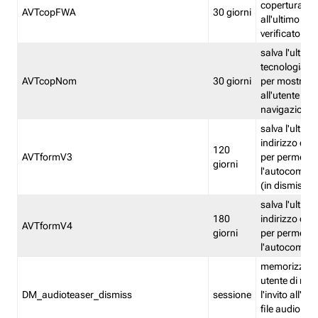
copertura fw
AVTcopFWA
30 giorni
all'ultimo ind
verificato
salva l'ultima
tecnologia ve
AVTcopNom
30 giorni
per mostrarl
all'utente dur
navigazione
salva l'ultimo
indirizzo di 
120
AVTformV3
per permette
giorni
l'autocompl
(in dismissio
salva l'ultimo
180
indirizzo di 
AVTformV4
giorni
per permette
l'autocompl
memorizza la
utente di non
DM_audioteaser_dismiss
sessione
l'invito all'as
file audio del 