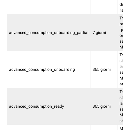
direct
l'attr
Tracc
parzia
quest
advanced_consumption_onboarding_partial
7 giorni
onbord
serviz
Moni
Tracci
stata 
la not
advanced_consumption_onboarding
365 giorni
serviz
Monit
attiva
Tracci
stata 
la not
advanced_consumption_ready
365 giorni
serviz
Monit
stato 
Memor