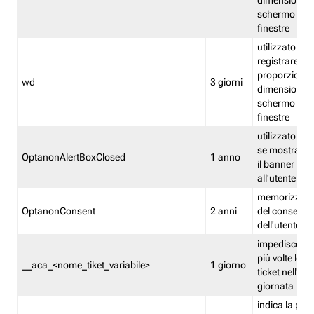
dimensioni de
schermo e de
finestre
utilizzato per
registrare le
proporzioni e
wd
3 giorni
dimensioni de
schermo e de
finestre
utilizzato pe
se mostrare
OptanonAlertBoxClosed
1 anno
il banner pri
all'utente
memorizza lo
OptanonConsent
2 anni
del consenso
dell'utente
impedisce di 
più volte lo s
__aca_<nome_tiket_variabile>
1 giorno
ticket nell'ar
giornata
indica la pre