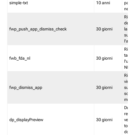
simple-txt
10 anni
pagina
nell'
Ricord
dell'u
fwp_push_app_dismiss_check
30 giorni
la po
sugge
l'audi
Riport
tacci
fwb_fda_nl
30 giorni
l'uten
NL
Ricor
visto 
fwp_dismiss_app
30 giorni
sugge
scari
mobil
Durant
regis
dp_displayPreview
30 giorni
verica
torna
dopo v