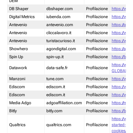
DEM
DB Shaper
dbshaper.com
Profilazione
https://www
Digital Metrics
iubenda.com
Profilazione
https://www
Antevenio
antevenio.com
Profilazione
https://pmp.
Antevenio
cliccalavoro.it
Profilazione
https://www
Antevenio
turistacurioso.it
Profilazione
https://www.
Showhero
agondigital.com
Profilazione
https://agon
Spin Up
spin-up.it
Profilazione
https://blog
https://ww
Datawork
data-safe.fr
Profilazione
GLOBAL-LT
Manzoni
tune.com
Profilazione
https://www
Ediscom
ediscom.it
Profilazione
https://www
Ediscom
ediscom.it
Profilazione
https://www
Media Adgo
adgoaffiliation.com
Profilazione
https://med
Bitly
bitly.com
Profilazione
https://bitl
https://www
Qualtrics
qualtrics.com
Profilazione
started-wi
cookies/