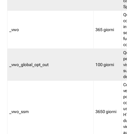
caso 
Split
Quest
conten
infor
_vwo
365 giorni
servi
futuro,
cooki
Quest
persi
_vwo_global_opt_out
100 giorni
visita
su tut
deter
Cookie
verif
possa
cookie
usano 
_vwo_ssm
3650 giorni
HTTP.
durat
viene 
autom