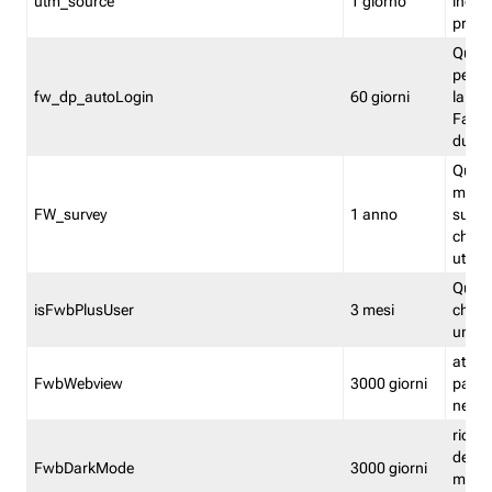
utm_source
1 giorno
indica
proven
Quest
perme
fw_dp_autoLogin
60 giorni
la log
Fastwe
durat
Quest
manti
FW_survey
1 anno
surve
chiuse
utenti
Quest
isFwbPlusUser
3 mesi
che l'
una l
attiva 
FwbWebview
3000 giorni
pagina
nell'
ricor
dell'u
FwbDarkMode
3000 giorni
mode 