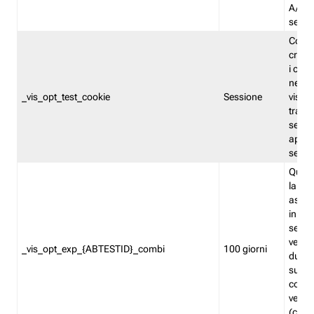
A/B. I
sempr
Cooki
creato
i cook
nel b
_vis_opt_test_cookie
Sessione
visita
tracc
sessi
aperte
sempr
Quest
la var
assegn
in mo
sempr
versi
_vis_opt_exp_{ABTESTID}_combi
100 giorni
durant
succes
corri
versio
(contr