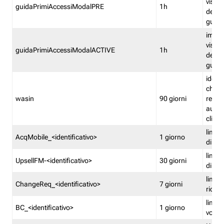
visual
guidaPrimiAccessiModalPRE
1h
della
guida 
imped
visual
guidaPrimiAccessiModalACTIVE
1h
della
guida 
identi
che si
wasin
90 giorni
rete f
autent
clienti
limita
AcqMobile_<identificativo>
1 giorno
di ac
limita
UpsellFM-<identificativo>
30 giorni
di ups
limita
ChangeReq_<identificativo>
7 giorni
ricon
limita
BC_<identificativo>
1 giorno
vouch