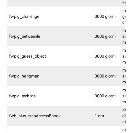
Fastw
mantie
fwpig_challenge
3000 giorni
giochi
chall
mantie
fwpig_betweenle
3000 giorni
singol
modal
mantie
fwpig_guess_object
3000 giorni
singol
modal
mantie
fwpig_hangman
3000 giorni
singol
modal
mantie
fwpig_techline
3000 giorni
singol
modal
perme
fwb_plus_stepAccessEbook
1 ora
di un 
utenti
attiva 