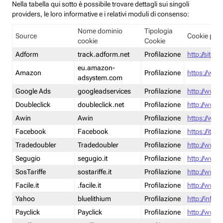
Nella tabella qui sotto è possibile trovare dettagli sui singoli
providers, le loro informative e i relativi moduli di consenso:
Nome dominio
Tipologia
Source
Cookie poli
cookie
Cookie
Adform
track.adform.net
Profilazione
http://site.
eu.amazon-
Amazon
Profilazione
https://www
adsystem.com
Google Ads
googleadservices
Profilazione
http://www.
Doubleclick
doubleclick.net
Profilazione
http://www.
Awin
Awin
Profilazione
https://www
Facebook
Facebook
Profilazione
https://it-
Tradedoubler
Tradedoubler
Profilazione
http://www.
Segugio
segugio.it
Profilazione
http://www.
SosTariffe
sostariffe.it
Profilazione
http://www.s
Facile.it
.facile.it
Profilazione
http://www.f
Yahoo
bluelithium
Profilazione
http://info.
Payclick
Payclick
Profilazione
http://www.p