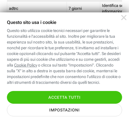
Identifica se so
adtrc
7 giorni
informazioni s
Limite di freq
CFFC<TagID>
7 giorni
composto
Identifica se c'
ricontrollare l'
CM
1 giorno
corrispondenti 
(impostata da 
Identifica se c'
ricontrollare l'
CM14
14 giorni
corrispondenti 
(impostata da 
Identifica l'app
CT<TrackingSetupID>
1 ora
clic per i pixel d
pagine dell'ins
Identifica la quo
EBFC<BannerID>
7 giorni
banner espandi
Identifica la qu
EBFCD<BannerID>
7 giorni
per il banner e