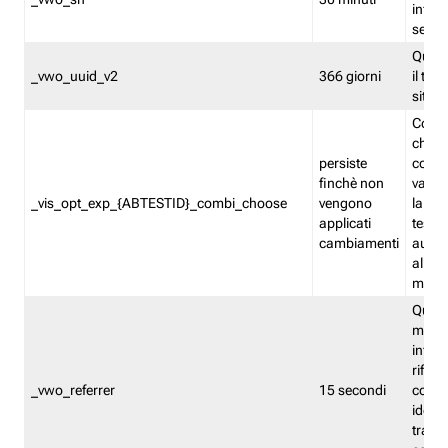
inform
sessi
Quest
_vwo_uuid_v2
366 giorni
il tra
sito 
Cooki
che m
persiste
combi
finchè non
varian
_vis_opt_exp_{ABTESTID}_combi_choose
vengono
la co
applicati
test. 
cambiamenti
autom
all'ap
modif
Quest
memor
infor
riferi
_vwo_referrer
15 secondi
conse
identi
traffi