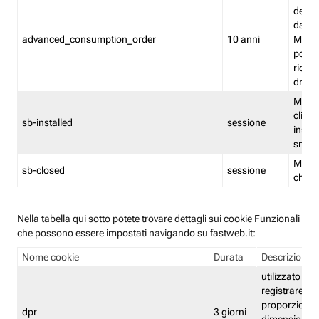
delle 
dash
advanced_consumption_order
10 anni
Monit
posso
riord
drag
Memor
clicca
sb-installed
sessione
instal
smar
Memor
sb-closed
sessione
chius
Nella tabella qui sotto potete trovare dettagli sui cookie Funzionali
che possono essere impostati navigando su fastweb.it:
Nome cookie
Durata
Descrizione
utilizzato per
registrare le
proporzioni e
dpr
3 giorni