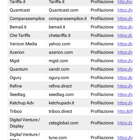
Tariffa.it
Tariffa.it
Profilazione
http://www.t
Quantcast
Quantcast.com
Profilazione
https://www
Comparasemplice
comparasemplice.it
Profilazione
https://www
Bemail.it
bemail.it
Profilazione
https://reta
Che Tariffa
chetariffa.it
Profilazione
https://chet
Verizon Media
yahoo.com
Profilazione
https://pol
Azerion
azerion.com
Profilazione
https://www
Mgid
mgid.com
Profilazione
https://www
Quantum
xandr.com
Profilazione
https://www
Ogury
ogury.com
Profilazione
https://ogur
Refine
refine.direct
Profilazione
https://www.
Seedtag
seedtag.com
Profilazione
https://www
Ketchup Adv
ketchupadv.it
Profilazione
https://www
Triboo
triboo.direct
Profilazione
http://affili
Digital Venture /
zetaglobal.com
Profilazione
https://zeta
Display
Digital Venture /
tune.com
Profilazione
https://www