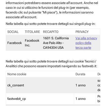
informazioni potrebbero essere associate all'account. Anche nel
caso in cui si utilizzino le funzioni del plug-in (per esempio,
facendo clic sul pulsante "Mi piace"), le informazioni saranno
associate all'account.
Nella tabella qui sotto potete trovare dettagli sui singoli plug-in:
SOCIAL
TITOLARE
RECAPITO
PRIVACY
1601 S. California
Vai alla privacy
Facebook
Facebook
Ave Palo Alto -
policy della
Inc.
CA94304 USA
terza parte
Nella tabella qui sotto potete trovare dettagli sui cookie Tecnici /
Analitici che possono essere impostati navigando su fastweb.it:
Nome cookie
Durata
Descr
salva i
ck_consent
1 anno
conse
dei c
Persi
fastwebit_cp
1 anno
bilanc