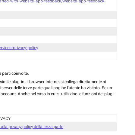
tarted-with-website-app-feedback/website-app-feedback-
vices-privacy-policy
 parti coinvolte.
ile plug-in, il browser Internet si collega direttamente ai
server delle terze parte quali pagine l'utente ha visitato. Se un
ccount. Anche nel caso in cui si utilizzino le funzioni del plug-
IVACY
 alla privacy policy della terza parte