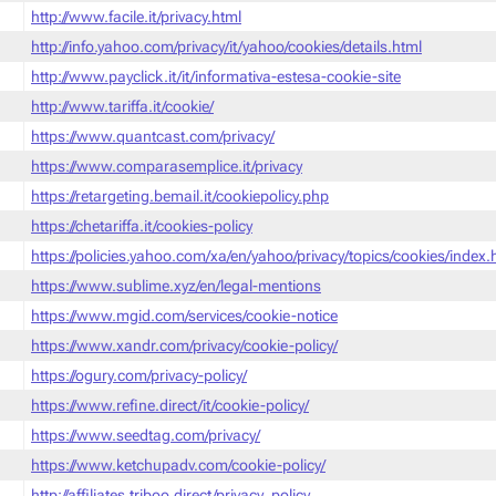
http://www.facile.it/privacy.html
http://info.yahoo.com/privacy/it/yahoo/cookies/details.html
http://www.payclick.it/it/informativa-estesa-cookie-site
http://www.tariffa.it/cookie/
https://www.quantcast.com/privacy/
https://www.comparasemplice.it/privacy
https://retargeting.bemail.it/cookiepolicy.php
https://chetariffa.it/cookies-policy
https://policies.yahoo.com/xa/en/yahoo/privacy/topics/cookies/index
https://www.sublime.xyz/en/legal-mentions
https://www.mgid.com/services/cookie-notice
https://www.xandr.com/privacy/cookie-policy/
https://ogury.com/privacy-policy/
https://www.refine.direct/it/cookie-policy/
https://www.seedtag.com/privacy/
https://www.ketchupadv.com/cookie-policy/
http://affiliates.triboo.direct/privacy_policy