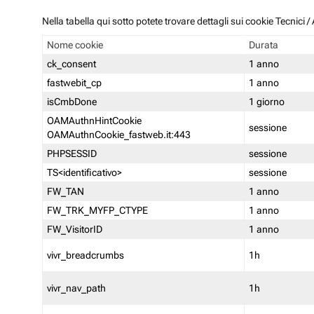
Nella tabella qui sotto potete trovare dettagli sui cookie Tecnici
Nome cookie
Durata
ck_consent
1 anno
fastwebit_cp
1 anno
isCmbDone
1 giorno
OAMAuthnHintCookie
sessione
OAMAuthnCookie_fastweb.it:443
PHPSESSID
sessione
TS<identificativo>
sessione
FW_TAN
1 anno
FW_TRK_MYFP_CTYPE
1 anno
FW_VisitorID
1 anno
vivr_breadcrumbs
1h
vivr_nav_path
1h