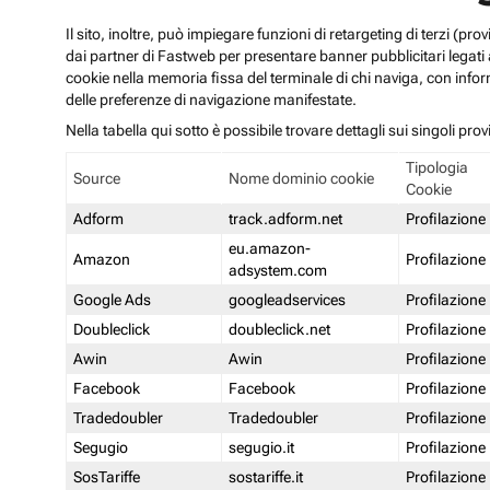
Il sito, inoltre, può impiegare funzioni di retargeting di terzi (p
dai partner di Fastweb per presentare banner pubblicitari legati al
cookie nella memoria fissa del terminale di chi naviga, con infor
delle preferenze di navigazione manifestate.
Nella tabella qui sotto è possibile trovare dettagli sui singoli prov
Tipologia
Source
Nome dominio cookie
Cookie
Adform
track.adform.net
Profilazione
eu.amazon-
Amazon
Profilazione
adsystem.com
Google Ads
googleadservices
Profilazione
Doubleclick
doubleclick.net
Profilazione
Awin
Awin
Profilazione
Facebook
Facebook
Profilazione
Tradedoubler
Tradedoubler
Profilazione
Segugio
segugio.it
Profilazione
SosTariffe
sostariffe.it
Profilazione