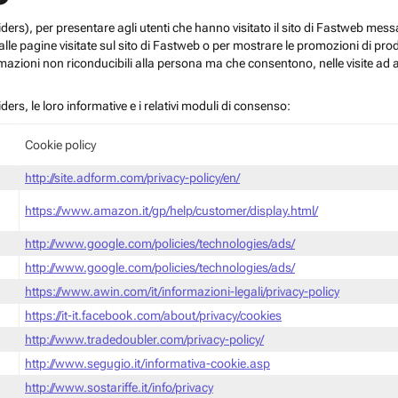
roviders), per presentare agli utenti che hanno visitato il sito di Fastweb me
le pagine visitate sul sito di Fastweb o per mostrare le promozioni di prodott
mazioni non riconducibili alla persona ma che consentono, nelle visite ad a
iders, le loro informative e i relativi moduli di consenso:
Cookie policy
http://site.adform.com/privacy-policy/en/
https://www.amazon.it/gp/help/customer/display.html/
http://www.google.com/policies/technologies/ads/
http://www.google.com/policies/technologies/ads/
https://www.awin.com/it/informazioni-legali/privacy-policy
https://it-it.facebook.com/about/privacy/cookies
http://www.tradedoubler.com/privacy-policy/
http://www.segugio.it/informativa-cookie.asp
http://www.sostariffe.it/info/privacy