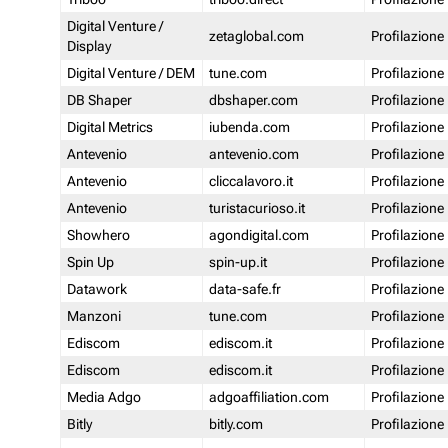
Digital Venture /
zetaglobal.com
Profilazione
Display
Digital Venture / DEM
tune.com
Profilazione
DB Shaper
dbshaper.com
Profilazione
Digital Metrics
iubenda.com
Profilazione
Antevenio
antevenio.com
Profilazione
Antevenio
cliccalavoro.it
Profilazione
Antevenio
turistacurioso.it
Profilazione
Showhero
agondigital.com
Profilazione
Spin Up
spin-up.it
Profilazione
Datawork
data-safe.fr
Profilazione
Manzoni
tune.com
Profilazione
Ediscom
ediscom.it
Profilazione
Ediscom
ediscom.it
Profilazione
Media Adgo
adgoaffiliation.com
Profilazione
Bitly
bitly.com
Profilazione