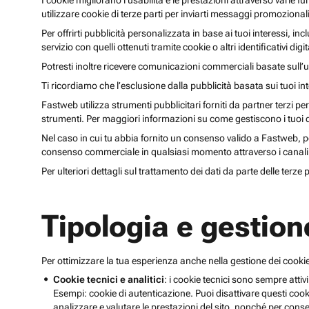
I cookie migliorano l’usabilità e le prestazioni attraverso varie f
utilizzare cookie di terze parti per inviarti messaggi promoziona
Per offrirti pubblicità personalizzata in base ai tuoi interessi, inc
servizio con quelli ottenuti tramite cookie o altri identificativi di
Potresti inoltre ricevere comunicazioni commerciali basate sull’us
Ti ricordiamo che l’esclusione dalla pubblicità basata sui tuoi in
Fastweb utilizza strumenti pubblicitari forniti da partner terzi pe
strumenti. Per maggiori informazioni su come gestiscono i tuoi dat
Nel caso in cui tu abbia fornito un consenso valido a Fastweb, potr
consenso commerciale in qualsiasi momento attraverso i canali 
Per ulteriori dettagli sul trattamento dei dati da parte delle terze
Tipologia e gestion
Per ottimizzare la tua esperienza anche nella gestione dei cookie
Cookie tecnici e analitici
: i cookie tecnici sono sempre attivi
Esempi: cookie di autenticazione. Puoi disattivare questi coo
analizzare e valutare le prestazioni del sito, nonché per conse