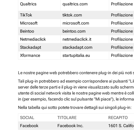
Qualtrics
qualtrics.com
Profilazione
TikTok
tiktok.com
Profilazione
Microsoft
microsoft.com
Profilazione
Beintoo
beintoo.com
Profilazione
Netmediaclick
netmediaclick.it
Profilazione
Stackadapt
stackadapt.com
Profilazione
Xformance
startupitalia.eu
Profilazione
Le nostre pagine web potrebbero contenere plug-in dei più noti so
Tali plug-in potrebbero ad esempio corrispondere ai pulsanti "Li
server delle terze parti e il plug-in viene visualizzato sullo sche
utente di social network visita le nostre pagine web mentre è coll
in (per esempio, facendo clic sul pulsante "Mi piace"), le inform
Nella tabella qui sotto potete trovare dettagli sui singoli plug-in:
SOCIAL
TITOLARE
RECAPITO
Facebook
Facebook Inc.
1601 S. Calif