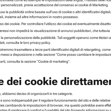
unzionalità come ad esempio le impostazioni della lingua, i risultati delle ri
li personalizzati, previa accettazione del consenso ai cookie di Marketing.
lusa la pubblicità online basata sull’uso di cookie o altri identificativi digita
gitali, insieme ad altre informazioni in nostro possesso.
o dei cookie. Per controllare l’utilizzo dei cookie ed eventualmente disattiv
teressi non impedirà la visualizzazione di annunci pubblicitari, che tuttavi
r la personalizzazione della pubblicità. Tali soggetti operano come titolari a
i, consulta le loro privacy policy.
emmo trasmettere a terze parti identificativi digitali di retargeting, come pi
messi a disposizione o nella sezione “Come posso cambiare le impostazio
 parti, consulta la sezione “Cookie di marketing”.
e dei cookie direttamen
, abbiamo deciso di organizzarli in tre categorie.
 e sono indispensabili per il regolare funzionamento del sito e delle relative 
kies cambiando le impostazioni di browser, ma questo potrebbe avere effetti
ntire di migliorare il comfort e l’usabilità del sito fornendo informazioni 