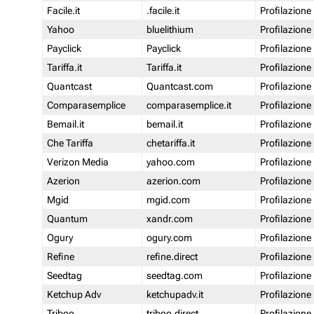
Facile.it
.facile.it
Profilazione
Yahoo
bluelithium
Profilazione
Payclick
Payclick
Profilazione
Tariffa.it
Tariffa.it
Profilazione
Quantcast
Quantcast.com
Profilazione
Comparasemplice
comparasemplice.it
Profilazione
Bemail.it
bemail.it
Profilazione
Che Tariffa
chetariffa.it
Profilazione
Verizon Media
yahoo.com
Profilazione
Azerion
azerion.com
Profilazione
Mgid
mgid.com
Profilazione
Quantum
xandr.com
Profilazione
Ogury
ogury.com
Profilazione
Refine
refine.direct
Profilazione
Seedtag
seedtag.com
Profilazione
Ketchup Adv
ketchupadv.it
Profilazione
Triboo
triboo.direct
Profilazione