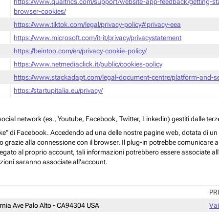
https://www.qualtrics.com/support/website-app-feedback/getting-s
browser-cookies/
https://www.tiktok.com/legal/privacy-policy#privacy-eea
https://www.microsoft.com/it-it/privacy/privacystatement
https://beintoo.com/en/privacy-cookie-policy/
https://www.netmediaclick.it/public/cookies-policy
https://www.stackadapt.com/legal-document-centre/platform-and-ser
https://startupitalia.eu/privacy/
cial network (es., Youtube, Facebook, Twitter, Linkedin) gestiti dalle terze
ke" di Facebook. Accedendo ad una delle nostre pagine web, dotata di un sim
rmo grazie alla connessione con il browser. Il plug-in potrebbe comunicare ai 
egato al proprio account, tali informazioni potrebbero essere associate all'a
azioni saranno associate all'account.
PR
ornia Ave Palo Alto - CA94304 USA
Vai