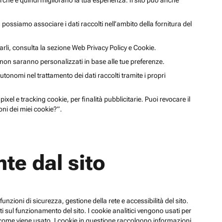
cerche e quindi migliorano la tua esperienza. Il sito può anche
li, possiamo associare i dati raccolti nell’ambito della fornitura del
arli, consulta la sezione Web Privacy Policy e Cookie.
a non saranno personalizzati in base alle tue preferenze.
utonomi nel trattamento dei dati raccolti tramite i propri
xel e tracking cookie, per finalità pubblicitarie. Puoi revocare il
ni dei miei cookie?”.
te dal sito
funzioni di sicurezza, gestione della rete e accessibilità del sito.
 sul funzionamento del sito. I cookie analitici vengono usati per
su come viene usato. I cookie in questione raccolgono informazioni