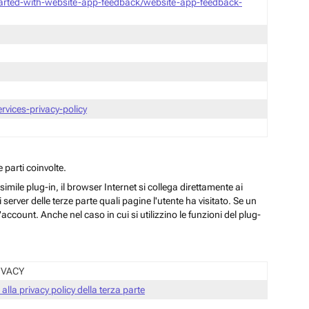
tarted-with-website-app-feedback/website-app-feedback-
vices-privacy-policy
 parti coinvolte.
ile plug-in, il browser Internet si collega direttamente ai
server delle terze parte quali pagine l'utente ha visitato. Se un
ccount. Anche nel caso in cui si utilizzino le funzioni del plug-
IVACY
 alla privacy policy della terza parte