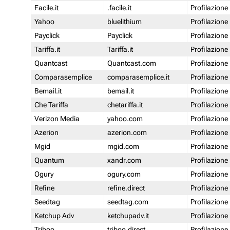
Facile.it
.facile.it
Profilazione
Yahoo
bluelithium
Profilazione
Payclick
Payclick
Profilazione
Tariffa.it
Tariffa.it
Profilazione
Quantcast
Quantcast.com
Profilazione
Comparasemplice
comparasemplice.it
Profilazione
Bemail.it
bemail.it
Profilazione
Che Tariffa
chetariffa.it
Profilazione
Verizon Media
yahoo.com
Profilazione
Azerion
azerion.com
Profilazione
Mgid
mgid.com
Profilazione
Quantum
xandr.com
Profilazione
Ogury
ogury.com
Profilazione
Refine
refine.direct
Profilazione
Seedtag
seedtag.com
Profilazione
Ketchup Adv
ketchupadv.it
Profilazione
Triboo
triboo.direct
Profilazione