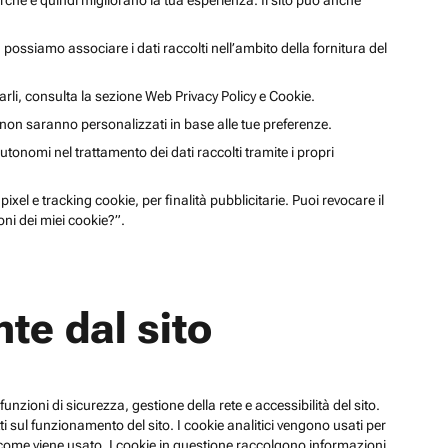
cerche e quindi migliorano la tua esperienza. Il sito può anche
li, possiamo associare i dati raccolti nell’ambito della fornitura del
arli, consulta la sezione Web Privacy Policy e Cookie.
a non saranno personalizzati in base alle tue preferenze.
utonomi nel trattamento dei dati raccolti tramite i propri
xel e tracking cookie, per finalità pubblicitarie. Puoi revocare il
ni dei miei cookie?”.
te dal sito
funzioni di sicurezza, gestione della rete e accessibilità del sito.
 sul funzionamento del sito. I cookie analitici vengono usati per
su come viene usato. I cookie in questione raccolgono informazioni