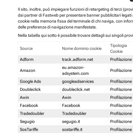
Il sito, inoltre, può impiegare funzioni di retargeting di terzi (p
dai partner di Fastweb per presentare banner pubblicitari legati al
cookie nella memoria fissa del terminale di chi naviga, con infor
delle preferenze di navigazione manifestate.
Nella tabella qui sotto è possibile trovare dettagli sui singoli prov
Tipologia
Source
Nome dominio cookie
Cookie
Adform
track.adform.net
Profilazione
eu.amazon-
Amazon
Profilazione
adsystem.com
Google Ads
googleadservices
Profilazione
Doubleclick
doubleclick.net
Profilazione
Awin
Awin
Profilazione
Facebook
Facebook
Profilazione
Tradedoubler
Tradedoubler
Profilazione
Segugio
segugio.it
Profilazione
SosTariffe
sostariffe.it
Profilazione