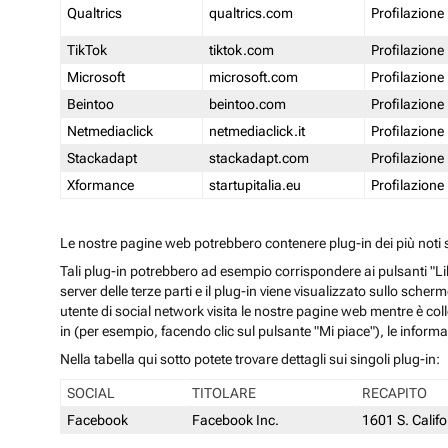
Qualtrics
qualtrics.com
Profilazione
TikTok
tiktok.com
Profilazione
Microsoft
microsoft.com
Profilazione
Beintoo
beintoo.com
Profilazione
Netmediaclick
netmediaclick.it
Profilazione
Stackadapt
stackadapt.com
Profilazione
Xformance
startupitalia.eu
Profilazione
Le nostre pagine web potrebbero contenere plug-in dei più noti so
Tali plug-in potrebbero ad esempio corrispondere ai pulsanti "Li
server delle terze parti e il plug-in viene visualizzato sullo sche
utente di social network visita le nostre pagine web mentre è coll
in (per esempio, facendo clic sul pulsante "Mi piace"), le inform
Nella tabella qui sotto potete trovare dettagli sui singoli plug-in:
SOCIAL
TITOLARE
RECAPITO
Facebook
Facebook Inc.
1601 S. Calif