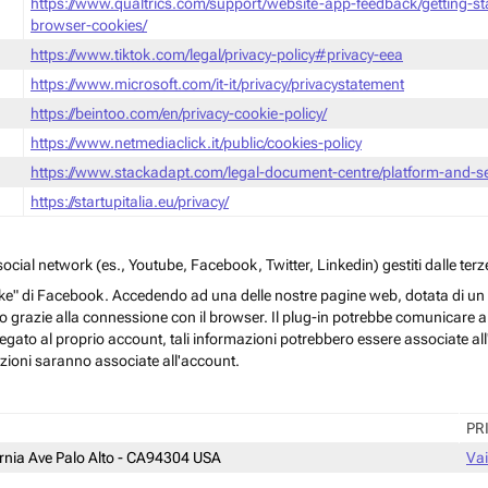
https://www.qualtrics.com/support/website-app-feedback/getting-s
browser-cookies/
https://www.tiktok.com/legal/privacy-policy#privacy-eea
https://www.microsoft.com/it-it/privacy/privacystatement
https://beintoo.com/en/privacy-cookie-policy/
https://www.netmediaclick.it/public/cookies-policy
https://www.stackadapt.com/legal-document-centre/platform-and-ser
https://startupitalia.eu/privacy/
cial network (es., Youtube, Facebook, Twitter, Linkedin) gestiti dalle terze
ke" di Facebook. Accedendo ad una delle nostre pagine web, dotata di un sim
rmo grazie alla connessione con il browser. Il plug-in potrebbe comunicare ai 
egato al proprio account, tali informazioni potrebbero essere associate all'a
azioni saranno associate all'account.
PR
ornia Ave Palo Alto - CA94304 USA
Vai