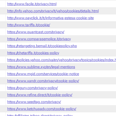
http://www.facile.it/privacy.html
http://info.yahoo.com/privacy/it/yahoo/cookies/details.html
http://www.payclick.it/it/informativa-estesa-cookie-site
http://www.tariffa.it/cookie/
https://www.quantcast.com/privacy/
https://www.comparasemplice.it/privacy
https://retargeting.bemail.it/cookiepolicy.php
https://chetariffa.it/cookies-policy
https://policies.yahoo.com/xa/en/yahoo/privacy/topics/cookies/index
https://www.sublime.xyz/en/legal-mentions
https://www.mgid.com/services/cookie-notice
https://www.xandr.com/privacy/cookie-policy/
https://ogury.com/privacy-policy/
https://www.refine.direct/it/cookie-policy/
https://www.seedtag.com/privacy/
https://www.ketchupadv.com/cookie-policy/
http://affiliates.triboo.direct/privacy_policy