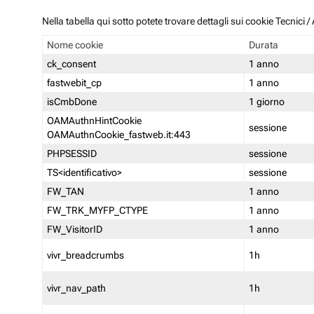
Nella tabella qui sotto potete trovare dettagli sui cookie Tecnici
Nome cookie
Durata
ck_consent
1 anno
fastwebit_cp
1 anno
isCmbDone
1 giorno
OAMAuthnHintCookie
sessione
OAMAuthnCookie_fastweb.it:443
PHPSESSID
sessione
TS<identificativo>
sessione
FW_TAN
1 anno
FW_TRK_MYFP_CTYPE
1 anno
FW_VisitorID
1 anno
vivr_breadcrumbs
1h
vivr_nav_path
1h