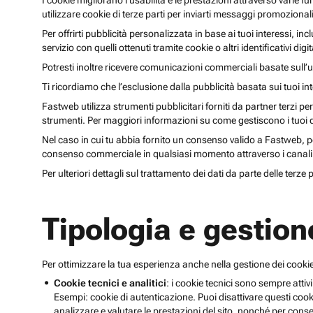
I cookie migliorano l’usabilità e le prestazioni attraverso varie f
utilizzare cookie di terze parti per inviarti messaggi promoziona
Per offrirti pubblicità personalizzata in base ai tuoi interessi, inc
servizio con quelli ottenuti tramite cookie o altri identificativi di
Potresti inoltre ricevere comunicazioni commerciali basate sull’us
Ti ricordiamo che l’esclusione dalla pubblicità basata sui tuoi in
Fastweb utilizza strumenti pubblicitari forniti da partner terzi pe
strumenti. Per maggiori informazioni su come gestiscono i tuoi dat
Nel caso in cui tu abbia fornito un consenso valido a Fastweb, potr
consenso commerciale in qualsiasi momento attraverso i canali 
Per ulteriori dettagli sul trattamento dei dati da parte delle terze
Tipologia e gestion
Per ottimizzare la tua esperienza anche nella gestione dei cookie
Cookie tecnici e analitici
: i cookie tecnici sono sempre attivi
Esempi: cookie di autenticazione. Puoi disattivare questi coo
analizzare e valutare le prestazioni del sito, nonché per conse