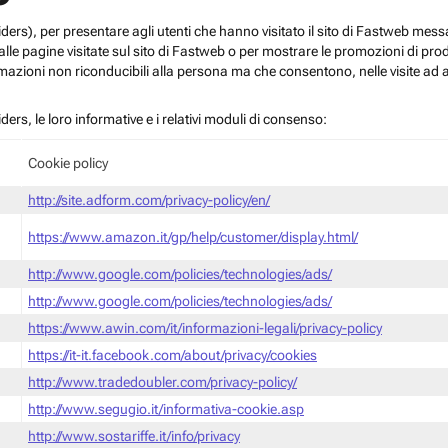
roviders), per presentare agli utenti che hanno visitato il sito di Fastweb me
le pagine visitate sul sito di Fastweb o per mostrare le promozioni di prodott
mazioni non riconducibili alla persona ma che consentono, nelle visite ad a
iders, le loro informative e i relativi moduli di consenso:
Cookie policy
http://site.adform.com/privacy-policy/en/
https://www.amazon.it/gp/help/customer/display.html/
http://www.google.com/policies/technologies/ads/
http://www.google.com/policies/technologies/ads/
https://www.awin.com/it/informazioni-legali/privacy-policy
https://it-it.facebook.com/about/privacy/cookies
http://www.tradedoubler.com/privacy-policy/
http://www.segugio.it/informativa-cookie.asp
http://www.sostariffe.it/info/privacy