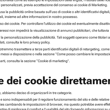
unzionalità come ad esempio le impostazioni della lingua, i risultati delle ri
li personalizzati, previa accettazione del consenso ai cookie di Marketing.
lusa la pubblicità online basata sull’uso di cookie o altri identificativi digita
gitali, insieme ad altre informazioni in nostro possesso.
o dei cookie. Per controllare l’utilizzo dei cookie ed eventualmente disattiv
teressi non impedirà la visualizzazione di annunci pubblicitari, che tuttavi
r la personalizzazione della pubblicità. Tali soggetti operano come titolari a
i, consulta le loro privacy policy.
emmo trasmettere a terze parti identificativi digitali di retargeting, come pi
messi a disposizione o nella sezione “Come posso cambiare le impostazio
 parti, consulta la sezione “Cookie di marketing”.
e dei cookie direttamen
, abbiamo deciso di organizzarli in tre categorie.
 e sono indispensabili per il regolare funzionamento del sito e delle relative 
kies cambiando le impostazioni di browser, ma questo potrebbe avere effetti
ntire di migliorare il comfort e l’usabilità del sito fornendo informazioni 