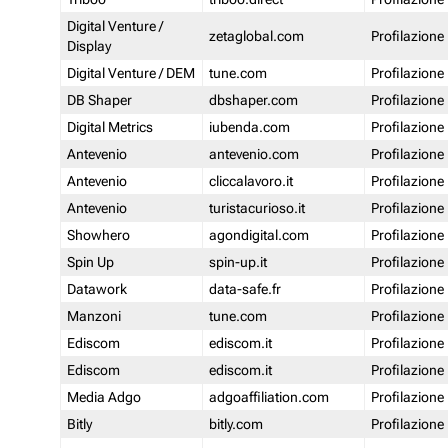
Digital Venture /
zetaglobal.com
Profilazione
Display
Digital Venture / DEM
tune.com
Profilazione
DB Shaper
dbshaper.com
Profilazione
Digital Metrics
iubenda.com
Profilazione
Antevenio
antevenio.com
Profilazione
Antevenio
cliccalavoro.it
Profilazione
Antevenio
turistacurioso.it
Profilazione
Showhero
agondigital.com
Profilazione
Spin Up
spin-up.it
Profilazione
Datawork
data-safe.fr
Profilazione
Manzoni
tune.com
Profilazione
Ediscom
ediscom.it
Profilazione
Ediscom
ediscom.it
Profilazione
Media Adgo
adgoaffiliation.com
Profilazione
Bitly
bitly.com
Profilazione