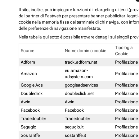
Il sito, inoltre, può impiegare funzioni di retargeting di terzi (p
dai partner di Fastweb per presentare banner pubblicitari legati al
cookie nella memoria fissa del terminale di chi naviga, con infor
delle preferenze di navigazione manifestate.
Nella tabella qui sotto è possibile trovare dettagli sui singoli prov
Tipologia
Source
Nome dominio cookie
Cookie
Adform
track.adform.net
Profilazione
eu.amazon-
Amazon
Profilazione
adsystem.com
Google Ads
googleadservices
Profilazione
Doubleclick
doubleclick.net
Profilazione
Awin
Awin
Profilazione
Facebook
Facebook
Profilazione
Tradedoubler
Tradedoubler
Profilazione
Segugio
segugio.it
Profilazione
SosTariffe
sostariffe.it
Profilazione