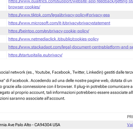
https://www.qualtrics.com/support/website-app-feedback/getting-s
browser-cookies/
https://www.tiktok.com/legal/privacy-policy#privacy-eea
https://www.microsoft.com/it-it/privacy/privacystatement
https://beintoo.com/en/privacy-cookie-policy/
https://www.netmediaclick.it/public/cookies-policy
https://www.stackadapt.com/legal-document-centre/platform-and-ser
https://startupitalia.eu/privacy/
cial network (es., Youtube, Facebook, Twitter, Linkedin) gestiti dalle terze
ke" di Facebook. Accedendo ad una delle nostre pagine web, dotata di un sim
rmo grazie alla connessione con il browser. Il plug-in potrebbe comunicare ai 
egato al proprio account, tali informazioni potrebbero essere associate all'a
azioni saranno associate all'account.
PR
ornia Ave Palo Alto - CA94304 USA
Vai