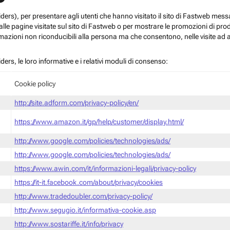
roviders), per presentare agli utenti che hanno visitato il sito di Fastweb me
le pagine visitate sul sito di Fastweb o per mostrare le promozioni di prodott
mazioni non riconducibili alla persona ma che consentono, nelle visite ad a
iders, le loro informative e i relativi moduli di consenso:
Cookie policy
http://site.adform.com/privacy-policy/en/
https://www.amazon.it/gp/help/customer/display.html/
http://www.google.com/policies/technologies/ads/
http://www.google.com/policies/technologies/ads/
https://www.awin.com/it/informazioni-legali/privacy-policy
https://it-it.facebook.com/about/privacy/cookies
http://www.tradedoubler.com/privacy-policy/
http://www.segugio.it/informativa-cookie.asp
http://www.sostariffe.it/info/privacy