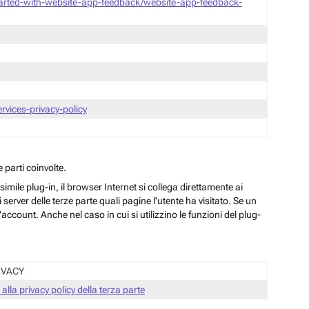
tarted-with-website-app-feedback/website-app-feedback-
vices-privacy-policy
 parti coinvolte.
ile plug-in, il browser Internet si collega direttamente ai
server delle terze parte quali pagine l'utente ha visitato. Se un
ccount. Anche nel caso in cui si utilizzino le funzioni del plug-
IVACY
 alla privacy policy della terza parte