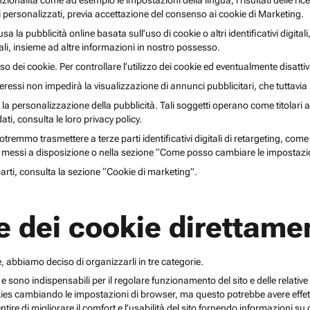
unzionalità come ad esempio le impostazioni della lingua, i risultati delle ri
li personalizzati, previa accettazione del consenso ai cookie di Marketing.
lusa la pubblicità online basata sull’uso di cookie o altri identificativi digita
gitali, insieme ad altre informazioni in nostro possesso.
o dei cookie. Per controllare l’utilizzo dei cookie ed eventualmente disattiv
teressi non impedirà la visualizzazione di annunci pubblicitari, che tuttavi
r la personalizzazione della pubblicità. Tali soggetti operano come titolari a
i, consulta le loro privacy policy.
emmo trasmettere a terze parti identificativi digitali di retargeting, come pi
messi a disposizione o nella sezione “Come posso cambiare le impostazio
 parti, consulta la sezione “Cookie di marketing”.
e dei cookie direttamen
, abbiamo deciso di organizzarli in tre categorie.
 e sono indispensabili per il regolare funzionamento del sito e delle relative 
kies cambiando le impostazioni di browser, ma questo potrebbe avere effetti
ntire di migliorare il comfort e l’usabilità del sito fornendo informazioni 