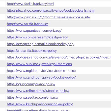
http://www.facile.it/privacy.html
http://info.yahoo.com/privacy/it/yahoo/cookies/details.html
http://www.payclick.it/it/informativa-estesa-cookie-site
http://www.tariffa.it/cookie/
https://www.quantcast.com/privacy/
https://www.comparasemplice.it/privacy
https://retargeting.bemail.it/cookiepolicy.php
https://chetariffa.it/cookies-policy
https://policies.yahoo.com/xa/en/yahoo/privacy/topics/cookies/index
https://www.sublime.xyz/en/legal-mentions
https://www.mgid.com/services/cookie-notice
https://www.xandr.com/privacy/cookie-policy/
https://ogury.com/privacy-policy/
https://www.refine.direct/it/cookie-policy/
https://www.seedtag.com/privacy/
https://www.ketchupadv.com/cookie-policy/
http://affiliates.triboo.direct/privacy_policy