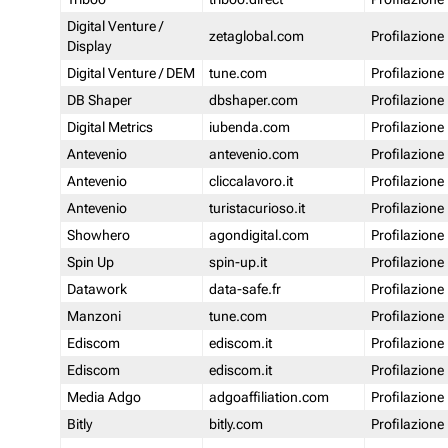
Digital Venture /
zetaglobal.com
Profilazione
Display
Digital Venture / DEM
tune.com
Profilazione
DB Shaper
dbshaper.com
Profilazione
Digital Metrics
iubenda.com
Profilazione
Antevenio
antevenio.com
Profilazione
Antevenio
cliccalavoro.it
Profilazione
Antevenio
turistacurioso.it
Profilazione
Showhero
agondigital.com
Profilazione
Spin Up
spin-up.it
Profilazione
Datawork
data-safe.fr
Profilazione
Manzoni
tune.com
Profilazione
Ediscom
ediscom.it
Profilazione
Ediscom
ediscom.it
Profilazione
Media Adgo
adgoaffiliation.com
Profilazione
Bitly
bitly.com
Profilazione