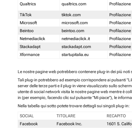
Qualtrics
qualtrics.com
Profilazione
TikTok
tiktok.com
Profilazione
Microsoft
microsoft.com
Profilazione
Beintoo
beintoo.com
Profilazione
Netmediaclick
netmediaclick.it
Profilazione
Stackadapt
stackadapt.com
Profilazione
Xformance
startupitalia.eu
Profilazione
Le nostre pagine web potrebbero contenere plug-in dei più noti so
Tali plug-in potrebbero ad esempio corrispondere ai pulsanti "Li
server delle terze parti e il plug-in viene visualizzato sullo sche
utente di social network visita le nostre pagine web mentre è coll
in (per esempio, facendo clic sul pulsante "Mi piace"), le inform
Nella tabella qui sotto potete trovare dettagli sui singoli plug-in:
SOCIAL
TITOLARE
RECAPITO
Facebook
Facebook Inc.
1601 S. Calif