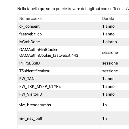
Nella tabella qui sotto potete trovare dettagli sui cookie Tecnici
Nome cookie
Durata
ck_consent
1 anno
fastwebit_cp
1 anno
isCmbDone
1 giorno
OAMAuthnHintCookie
sessione
OAMAuthnCookie_fastweb.it:443
PHPSESSID
sessione
TS<identificativo>
sessione
FW_TAN
1 anno
FW_TRK_MYFP_CTYPE
1 anno
FW_VisitorID
1 anno
vivr_breadcrumbs
1h
vivr_nav_path
1h