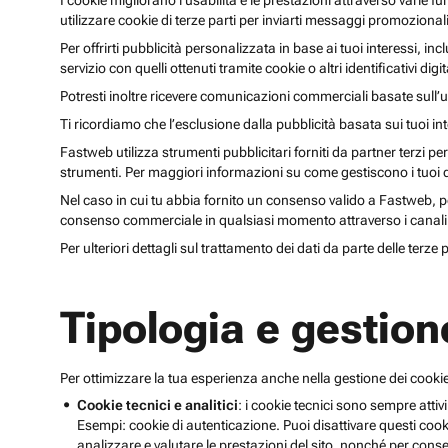
I cookie migliorano l’usabilità e le prestazioni attraverso varie f
utilizzare cookie di terze parti per inviarti messaggi promoziona
Per offrirti pubblicità personalizzata in base ai tuoi interessi, inc
servizio con quelli ottenuti tramite cookie o altri identificativi di
Potresti inoltre ricevere comunicazioni commerciali basate sull’us
Ti ricordiamo che l’esclusione dalla pubblicità basata sui tuoi in
Fastweb utilizza strumenti pubblicitari forniti da partner terzi pe
strumenti. Per maggiori informazioni su come gestiscono i tuoi dat
Nel caso in cui tu abbia fornito un consenso valido a Fastweb, potr
consenso commerciale in qualsiasi momento attraverso i canali 
Per ulteriori dettagli sul trattamento dei dati da parte delle terze
Tipologia e gestion
Per ottimizzare la tua esperienza anche nella gestione dei cookie
Cookie tecnici e analitici
: i cookie tecnici sono sempre attivi
Esempi: cookie di autenticazione. Puoi disattivare questi coo
analizzare e valutare le prestazioni del sito, nonché per conse