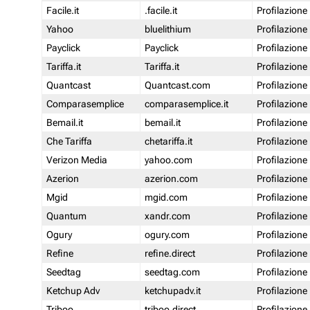
Facile.it
.facile.it
Profilazione
Yahoo
bluelithium
Profilazione
Payclick
Payclick
Profilazione
Tariffa.it
Tariffa.it
Profilazione
Quantcast
Quantcast.com
Profilazione
Comparasemplice
comparasemplice.it
Profilazione
Bemail.it
bemail.it
Profilazione
Che Tariffa
chetariffa.it
Profilazione
Verizon Media
yahoo.com
Profilazione
Azerion
azerion.com
Profilazione
Mgid
mgid.com
Profilazione
Quantum
xandr.com
Profilazione
Ogury
ogury.com
Profilazione
Refine
refine.direct
Profilazione
Seedtag
seedtag.com
Profilazione
Ketchup Adv
ketchupadv.it
Profilazione
Triboo
triboo.direct
Profilazione