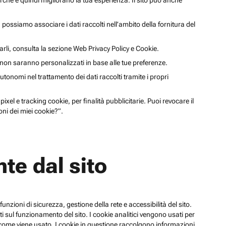
cerche e quindi migliorano la tua esperienza. Il sito può anche
li, possiamo associare i dati raccolti nell’ambito della fornitura del
arli, consulta la sezione Web Privacy Policy e Cookie.
a non saranno personalizzati in base alle tue preferenze.
utonomi nel trattamento dei dati raccolti tramite i propri
xel e tracking cookie, per finalità pubblicitarie. Puoi revocare il
ni dei miei cookie?”.
te dal sito
funzioni di sicurezza, gestione della rete e accessibilità del sito.
 sul funzionamento del sito. I cookie analitici vengono usati per
su come viene usato. I cookie in questione raccolgono informazioni