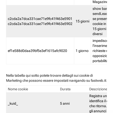
Magazine
show banner
sendLead A
c2cda2a7dca331cae71e9fc41f463e5901
se presenti e
15 giorni
c2cda2a7dca331cae71e9fc41f463e5902
cookie in un 
15 giorni e in
diversi
impedisce
l'inserimento 
ef1e588d0daa39bf5e3ef1615afc9020
1 giorno
richieste mult
opposizione
portabilità g
Nella tabella qui sotto potete trovare dettagli sui cookie di
Marketing che possono essere impostati navigando su fastweb.it:
Nome cookie
Durata
Descrizione
Registra un ID 
identifica il dis
_kuid_
5 anni
che ritorna. L'I
gli annunci mira