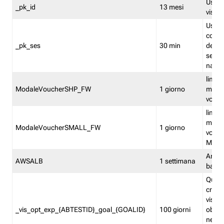
Usato 
_pk_id
13 mesi
visitat
Usato 
comp
_pk_ses
30 min
dell’u
sessi
navig
limita
ModaleVoucherSHP_FW
1 giorno
multi
vouche
limita
multi
ModaleVoucherSMALL_FW
1 giorno
vouch
Medie
Amaz
AWSALB
1 settimana
balan
Quest
creat
visit
_vis_opt_exp_{ABTESTID}_goal_{GOALID}
100 giorni
obiett
nel co