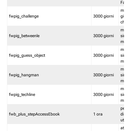
Fastw
mantie
fwpig_challenge
3000 giorni
giochi
chall
mantie
fwpig_betweenle
3000 giorni
singol
modal
mantie
fwpig_guess_object
3000 giorni
singol
modal
mantie
fwpig_hangman
3000 giorni
singol
modal
mantie
fwpig_techline
3000 giorni
singol
modal
perme
fwb_plus_stepAccessEbook
1 ora
di un 
utenti
attiva 