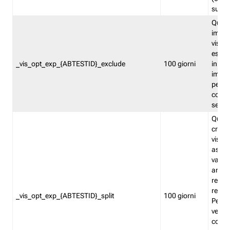
succes
Quest
impos
visita
esclu
_vis_opt_exp_{ABTESTID}_exclude
100 giorni
in bas
impos
percen
coinvo
sempr
Quest
creat
visita
asseg
varia
ancor
reind
relati
_vis_opt_exp_{ABTESTID}_split
100 giorni
Perme
verifi
corri