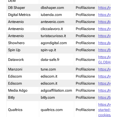
DEM
DB Shaper
dbshaper.com
Profilazione
https://www
Digital Metrics
iubenda.com
Profilazione
https://www
Antevenio
antevenio.com
Profilazione
https://pmp.
Antevenio
cliccalavoro.it
Profilazione
https://www
Antevenio
turistacurioso.it
Profilazione
https://www.
Showhero
agondigital.com
Profilazione
https://agon
Spin Up
spin-up.it
Profilazione
https://blog
https://ww
Datawork
data-safe.fr
Profilazione
GLOBAL-LT
Manzoni
tune.com
Profilazione
https://www
Ediscom
ediscom.it
Profilazione
https://www
Ediscom
ediscom.it
Profilazione
https://www
Media Adgo
adgoaffiliation.com
Profilazione
https://med
Bitly
bitly.com
Profilazione
https://bitl
https://www
Qualtrics
qualtrics.com
Profilazione
started-wi
cookies/