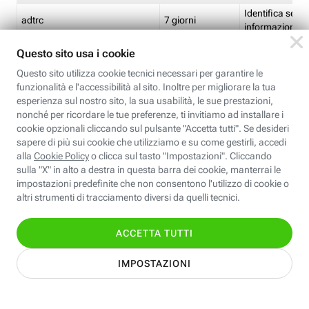
Identifica se so
adtrc
7 giorni
informazioni s
Limite di freq
CFFC<TagID>
7 giorni
composto
Identifica se c'
ricontrollare l'
CM
1 giorno
corrispondenti 
(impostata da 
Identifica se c'
ricontrollare l'
CM14
14 giorni
corrispondenti 
(impostata da 
Identifica l'app
CT<TrackingSetupID>
1 ora
clic per i pixel d
pagine dell'ins
Identifica la quo
EBFC<BannerID>
7 giorni
banner espandi
Identifica la qu
EBFCD<BannerID>
7 giorni
per il banner e