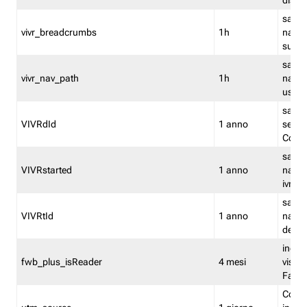
dismi
salva
vivr_breadcrumbs
1h
navig
su vis
salva 
vivr_nav_path
1h
navig
usato
salva 
VIVRdId
1 anno
sessio
Conv
salva 
VIVRstarted
1 anno
navig
ivr ini
salva 
VIVRtId
1 anno
naviga
del cl
indica
fwb_plus_isReader
4 mesi
visual
Fastw
Cooki