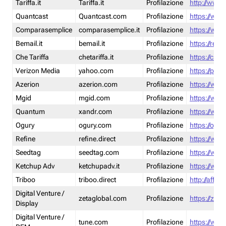
Tariffa.it
Tariffa.it
Profilazione
http://www.t
Quantcast
Quantcast.com
Profilazione
https://www
Comparasemplice
comparasemplice.it
Profilazione
https://www
Bemail.it
bemail.it
Profilazione
https://reta
Che Tariffa
chetariffa.it
Profilazione
https://chet
Verizon Media
yahoo.com
Profilazione
https://pol
Azerion
azerion.com
Profilazione
https://www
Mgid
mgid.com
Profilazione
https://www
Quantum
xandr.com
Profilazione
https://www
Ogury
ogury.com
Profilazione
https://ogur
Refine
refine.direct
Profilazione
https://www.
Seedtag
seedtag.com
Profilazione
https://www
Ketchup Adv
ketchupadv.it
Profilazione
https://www
Triboo
triboo.direct
Profilazione
http://affili
Digital Venture /
zetaglobal.com
Profilazione
https://zeta
Display
Digital Venture /
tune.com
Profilazione
https://www