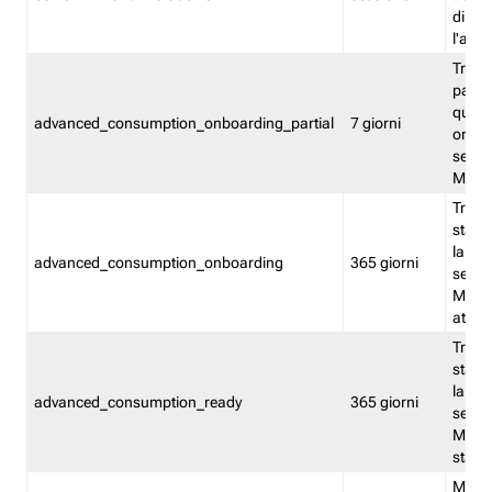
direct
l'attr
Tracc
parzia
quest
advanced_consumption_onboarding_partial
7 giorni
onbord
serviz
Moni
Tracci
stata 
la not
advanced_consumption_onboarding
365 giorni
serviz
Monit
attiva
Tracci
stata 
la not
advanced_consumption_ready
365 giorni
serviz
Monit
stato 
Memor