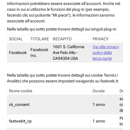
informazioni potrebbero essere associate all'account. Anche nel
caso in cui si utilizzino le funzioni del plug-in (per esempio,
facendo clic sul pulsante "Mi piace"), le informazioni saranno
associate all'account.
Nella tabella qui sotto potete trovare dettagli sui singoli plug-in:
SOCIAL
TITOLARE
RECAPITO
PRIVACY
1601 S. California
Vai alla privacy
Facebook
Facebook
Ave Palo Alto -
policy della
Inc.
CA94304 USA
terza parte
Nella tabella qui sotto potete trovare dettagli sui cookie Tecnici /
Analitici che possono essere impostati navigando su fastweb.it:
Nome cookie
Durata
Descr
salva i
ck_consent
1 anno
conse
dei c
Persi
fastwebit_cp
1 anno
bilanc