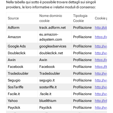
Nella tabella qui sotto è possibile trovare dettagli sui singoli
providers, le loro informative e i relativi moduli di consenso:
Nome dominio
Tipologia
Source
Cookie poli
cookie
Cookie
Adform
track.adform.net
Profilazione
http://site.
eu.amazon-
Amazon
Profilazione
https://www
adsystem.com
Google Ads
googleadservices
Profilazione
http://www.
Doubleclick
doubleclick.net
Profilazione
http://www.
Awin
Awin
Profilazione
https://www
Facebook
Facebook
Profilazione
https://it-
Tradedoubler
Tradedoubler
Profilazione
http://www.
Segugio
segugio.it
Profilazione
http://www.
SosTariffe
sostariffe.it
Profilazione
http://www.s
Facile.it
.facile.it
Profilazione
http://www.f
Yahoo
bluelithium
Profilazione
http://info.
Payclick
Payclick
Profilazione
http://www.p