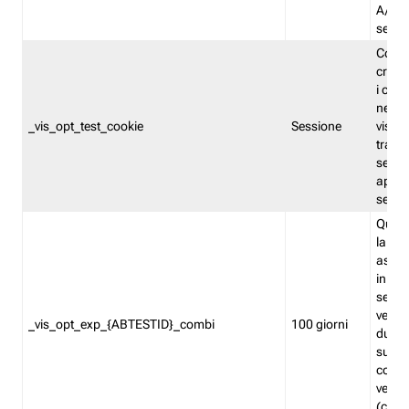
A/B. I
sempr
Cooki
creato
i cook
nel b
_vis_opt_test_cookie
Sessione
visita
tracc
sessi
aperte
sempr
Quest
la var
assegn
in mo
sempr
versi
_vis_opt_exp_{ABTESTID}_combi
100 giorni
durant
succes
corri
versio
(contr