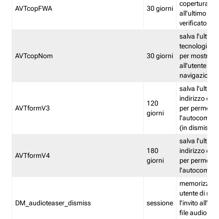
copertura fw
AVTcopFWA
30 giorni
all'ultimo ind
verificato
salva l'ultima
tecnologia ve
AVTcopNom
30 giorni
per mostrarl
all'utente dur
navigazione
salva l'ultimo
indirizzo di 
120
AVTformV3
per permette
giorni
l'autocompl
(in dismissio
salva l'ultimo
180
indirizzo di 
AVTformV4
giorni
per permette
l'autocompl
memorizza la
utente di non
DM_audioteaser_dismiss
sessione
l'invito all'as
file audio del 