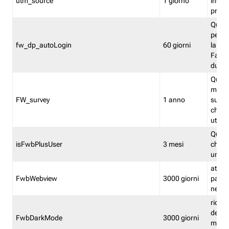
utm_source
1 giorno
indica
proven
Quest
perme
fw_dp_autoLogin
60 giorni
la log
Fastwe
durat
Quest
manti
FW_survey
1 anno
surve
chiuse
utenti
Quest
isFwbPlusUser
3 mesi
che l'
una l
attiva 
FwbWebview
3000 giorni
pagina
nell'
ricor
dell'u
FwbDarkMode
3000 giorni
mode 