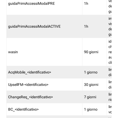
visual
guidaPrimiAccessiModalPRE
1h
della
guida 
imped
visual
guidaPrimiAccessiModalACTIVE
1h
della
guida 
identi
che si
wasin
90 giorni
rete f
autent
clienti
limita
AcqMobile_<identificativo>
1 giorno
di ac
limita
UpsellFM-<identificativo>
30 giorni
di ups
limita
ChangeReq_<identificativo>
7 giorni
ricon
limita
BC_<identificativo>
1 giorno
vouch