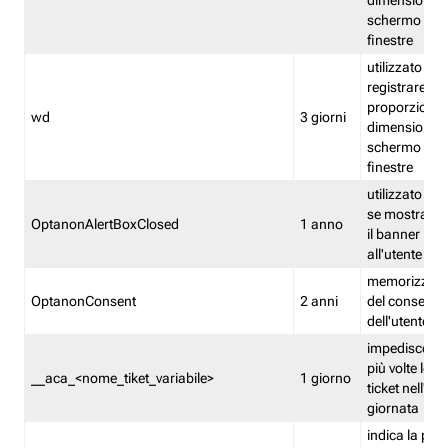
dimensioni de
schermo e de
finestre
utilizzato per
registrare le
proporzioni e
wd
3 giorni
dimensioni de
schermo e de
finestre
utilizzato pe
se mostrare
OptanonAlertBoxClosed
1 anno
il banner pri
all'utente
memorizza lo
OptanonConsent
2 anni
del consenso
dell'utente
impedisce di 
più volte lo s
__aca_<nome_tiket_variabile>
1 giorno
ticket nell'ar
giornata
indica la pre