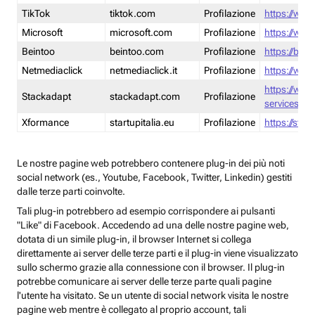
TikTok
tiktok.com
Profilazione
https://www
Microsoft
microsoft.com
Profilazione
https://www
Beintoo
beintoo.com
Profilazione
https://bei
Netmediaclick
netmediaclick.it
Profilazione
https://www
https://ww
Stackadapt
stackadapt.com
Profilazione
services-pri
Xformance
startupitalia.eu
Profilazione
https://start
Le nostre pagine web potrebbero contenere plug-in dei più noti
social network (es., Youtube, Facebook, Twitter, Linkedin) gestiti
dalle terze parti coinvolte.
Tali plug-in potrebbero ad esempio corrispondere ai pulsanti
"Like" di Facebook. Accedendo ad una delle nostre pagine web,
dotata di un simile plug-in, il browser Internet si collega
direttamente ai server delle terze parti e il plug-in viene visualizzato
sullo schermo grazie alla connessione con il browser. Il plug-in
potrebbe comunicare ai server delle terze parte quali pagine
l'utente ha visitato. Se un utente di social network visita le nostre
pagine web mentre è collegato al proprio account, tali