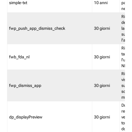
simple-txt
10 anni
pagina
nell'
Ricord
dell'u
fwp_push_app_dismiss_check
30 giorni
la po
sugge
l'audi
Riport
tacci
fwb_fda_nl
30 giorni
l'uten
NL
Ricor
visto 
fwp_dismiss_app
30 giorni
sugge
scari
mobil
Durant
regis
dp_displayPreview
30 giorni
verica
torna
dopo v