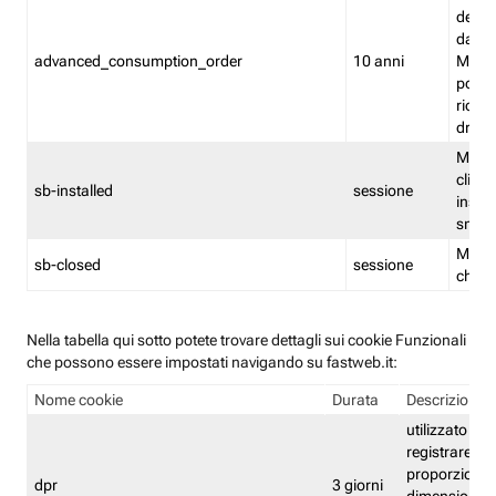
delle 
dash
advanced_consumption_order
10 anni
Monit
posso
riord
drag
Memor
clicca
sb-installed
sessione
instal
smar
Memor
sb-closed
sessione
chius
Nella tabella qui sotto potete trovare dettagli sui cookie Funzionali
che possono essere impostati navigando su fastweb.it:
Nome cookie
Durata
Descrizione
utilizzato per
registrare le
proporzioni e
dpr
3 giorni