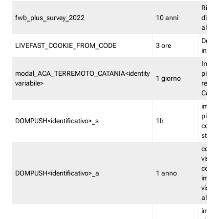
Ricor
fwb_plus_survey_2022
10 anni
di su
all'ut
Dedupl
LIVEFAST_COOKIE_FROM_CODE
3 ore
in Fa
Imped
modal_ACA_TERREMOTO_CATANIA<identity
più vo
1 giorno
variabile>
relati
Catan
imped
più p
DOMPUSH<identificativo>_s
1h
comme
stess
conta
visua
comme
DOMPUSH<identificativo>_a
1 anno
imped
visua
all'in
imped