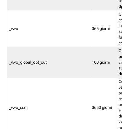
caso 
Split
Quest
conten
infor
_vwo
365 giorni
servi
futuro,
cooki
Quest
persi
_vwo_global_opt_out
100 giorni
visita
su tut
deter
Cookie
verif
possa
cookie
usano 
_vwo_ssm
3650 giorni
HTTP.
durat
viene 
autom