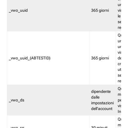
univo
_vwo_uuid
365 giorni
visita
le fun
segme
repor
Quest
un ide
univo
visita
_vwo_uuid_{ABTESTID}
365 giorni
del t
cross
utiliz
segme
repor
Quest
dipendente
memor
dalle
_vwo_ds
persis
impostazioni
visit
dell'account
Insig
Quest
memo
_vwo_sn
30 minuti