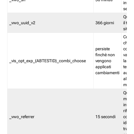
inform
sessi
Quest
_vwo_uuid_v2
366 giorni
il tra
sito 
Cooki
che m
persiste
combi
finchè non
varian
_vis_opt_exp_{ABTESTID}_combi_choose
vengono
la co
applicati
test. 
cambiamenti
autom
all'ap
modif
Quest
memor
infor
riferi
_vwo_referrer
15 secondi
conse
identi
traffi