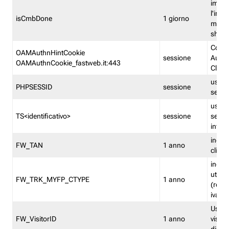
imped
l'inse
isCmbDone
1 giorno
multi
shp
Cooki
OAMAuthnHintCookie
sessione
Auten
OAMAuthnCookie_fastweb.it:443
Clien
usata
PHPSESSID
sessione
sessi
usata
TS<identificativo>
sessione
sessi
inform
indica
FW_TAN
1 anno
clien
indica
utent
FW_TRK_MYFP_CTYPE
1 anno
(resid
iva/i
Usato 
FW_VisitorID
1 anno
visitat