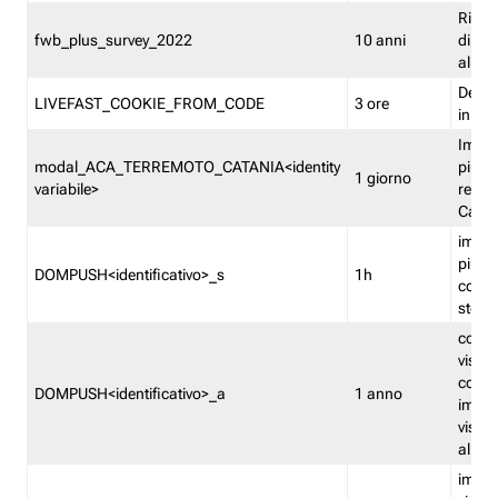
Ricor
fwb_plus_survey_2022
10 anni
di su
all'ut
Dedupl
LIVEFAST_COOKIE_FROM_CODE
3 ore
in Fa
Imped
modal_ACA_TERREMOTO_CATANIA<identity
più vo
1 giorno
variabile>
relati
Catan
imped
più p
DOMPUSH<identificativo>_s
1h
comme
stess
conta
visua
comme
DOMPUSH<identificativo>_a
1 anno
imped
visua
all'in
imped