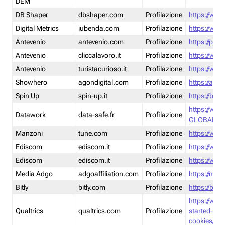
DEM
DB Shaper
dbshaper.com
Profilazione
https://www
Digital Metrics
iubenda.com
Profilazione
https://www
Antevenio
antevenio.com
Profilazione
https://pmp.
Antevenio
cliccalavoro.it
Profilazione
https://www
Antevenio
turistacurioso.it
Profilazione
https://www.
Showhero
agondigital.com
Profilazione
https://agon
Spin Up
spin-up.it
Profilazione
https://blog
https://ww
Datawork
data-safe.fr
Profilazione
GLOBAL-LT
Manzoni
tune.com
Profilazione
https://www
Ediscom
ediscom.it
Profilazione
https://www
Ediscom
ediscom.it
Profilazione
https://www
Media Adgo
adgoaffiliation.com
Profilazione
https://med
Bitly
bitly.com
Profilazione
https://bitl
https://www
Qualtrics
qualtrics.com
Profilazione
started-wi
cookies/