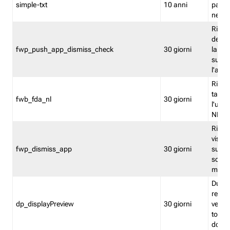
simple-txt
10 anni
pagina
nell'
Ricord
dell'u
fwp_push_app_dismiss_check
30 giorni
la po
sugge
l'audi
Riport
tacci
fwb_fda_nl
30 giorni
l'uten
NL
Ricor
visto 
fwp_dismiss_app
30 giorni
sugge
scari
mobil
Durant
regis
dp_displayPreview
30 giorni
verica
torna
dopo v