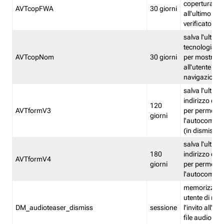
copertura fw
AVTcopFWA
30 giorni
all'ultimo ind
verificato
salva l'ultima
tecnologia ve
AVTcopNom
30 giorni
per mostrarl
all'utente dur
navigazione
salva l'ultimo
indirizzo di 
120
AVTformV3
per permette
giorni
l'autocompl
(in dismissio
salva l'ultimo
180
indirizzo di 
AVTformV4
giorni
per permette
l'autocompl
memorizza la
utente di non
DM_audioteaser_dismiss
sessione
l'invito all'as
file audio del 