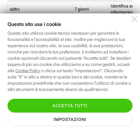
Identifica se so
adtrc
7 giorni
informazioni s
Limite di freq
CFFC<TagID>
7 giorni
composto
Identifica se c'
ricontrollare l'
CM
1 giorno
corrispondenti 
(impostata da 
Identifica se c'
ricontrollare l'
CM14
14 giorni
corrispondenti 
(impostata da 
Identifica l'app
CT<TrackingSetupID>
1 ora
clic per i pixel d
pagine dell'ins
Identifica la quo
EBFC<BannerID>
7 giorni
banner espandi
Identifica la qu
EBFCD<BannerID>
7 giorni
per il banner e