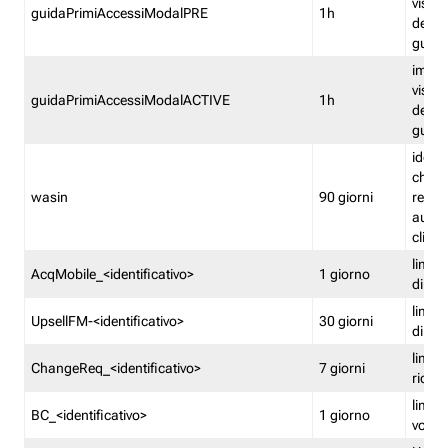
visual
guidaPrimiAccessiModalPRE
1h
della
guida 
imped
visual
guidaPrimiAccessiModalACTIVE
1h
della
guida 
identi
che si
wasin
90 giorni
rete f
autent
clienti
limita
AcqMobile_<identificativo>
1 giorno
di ac
limita
UpsellFM-<identificativo>
30 giorni
di ups
limita
ChangeReq_<identificativo>
7 giorni
ricon
limita
BC_<identificativo>
1 giorno
vouch