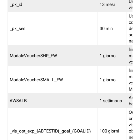
Usato 
_pk_id
13 mesi
visitat
Usato 
comp
_pk_ses
30 min
dell’u
sessi
navig
limita
ModaleVoucherSHP_FW
1 giorno
multi
vouche
limita
multi
ModaleVoucherSMALL_FW
1 giorno
vouch
Medie
Amaz
AWSALB
1 settimana
balan
Quest
creat
visit
_vis_opt_exp_{ABTESTID}_goal_{GOALID}
100 giorni
obiett
nel co