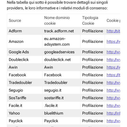
Nella tabella qui sotto è possibile trovare dettagli sui singoli
providers, le loro informative e i relativi moduli di consenso:
Nome dominio
Tipologia
Source
Cookie poli
cookie
Cookie
Adform
track.adform.net
Profilazione
http://site.
eu.amazon-
Amazon
Profilazione
https://www
adsystem.com
Google Ads
googleadservices
Profilazione
http://www.
Doubleclick
doubleclick.net
Profilazione
http://www.
Awin
Awin
Profilazione
https://www
Facebook
Facebook
Profilazione
https://it-
Tradedoubler
Tradedoubler
Profilazione
http://www.
Segugio
segugio.it
Profilazione
http://www.
SosTariffe
sostariffe.it
Profilazione
http://www.s
Facile.it
.facile.it
Profilazione
http://www.f
Yahoo
bluelithium
Profilazione
http://info.
Payclick
Payclick
Profilazione
http://www.p