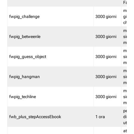
Fastw
mantie
fwpig_challenge
3000 giorni
giochi
chall
mantie
fwpig_betweenle
3000 giorni
singol
modal
mantie
fwpig_guess_object
3000 giorni
singol
modal
mantie
fwpig_hangman
3000 giorni
singol
modal
mantie
fwpig_techline
3000 giorni
singol
modal
perme
fwb_plus_stepAccessEbook
1 ora
di un 
utenti
attiva 