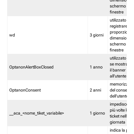
dimensioni de
schermo e de
finestre
utilizzato per
registrare le
proporzioni e
wd
3 giorni
dimensioni de
schermo e de
finestre
utilizzato pe
se mostrare
OptanonAlertBoxClosed
1 anno
il banner pri
all'utente
memorizza lo
OptanonConsent
2 anni
del consenso
dell'utente
impedisce di 
più volte lo s
__aca_<nome_tiket_variabile>
1 giorno
ticket nell'ar
giornata
indica la pre