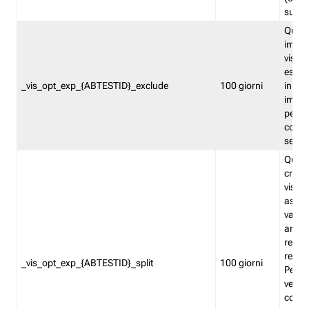
succes
Quest
impos
visita
esclu
_vis_opt_exp_{ABTESTID}_exclude
100 giorni
in bas
impos
percen
coinvo
sempr
Quest
creat
visita
asseg
varia
ancor
reind
relati
_vis_opt_exp_{ABTESTID}_split
100 giorni
Perme
verifi
corri