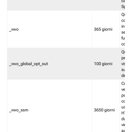
caso 
Split
Quest
conten
infor
_vwo
365 giorni
servi
futuro,
cooki
Quest
persi
_vwo_global_opt_out
100 giorni
visita
su tut
deter
Cookie
verif
possa
cookie
usano 
_vwo_ssm
3650 giorni
HTTP.
durat
viene 
autom