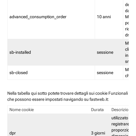
delle 
dash
advanced_consumption_order
10 anni
Monit
posso
riord
drag
Memor
clicca
sb-installed
sessione
instal
smar
Memor
sb-closed
sessione
chius
Nella tabella qui sotto potete trovare dettagli sui cookie Funzionali
che possono essere impostati navigando su fastweb.it:
Nome cookie
Durata
Descrizione
utilizzato per
registrare le
proporzioni e
dpr
3 giorni