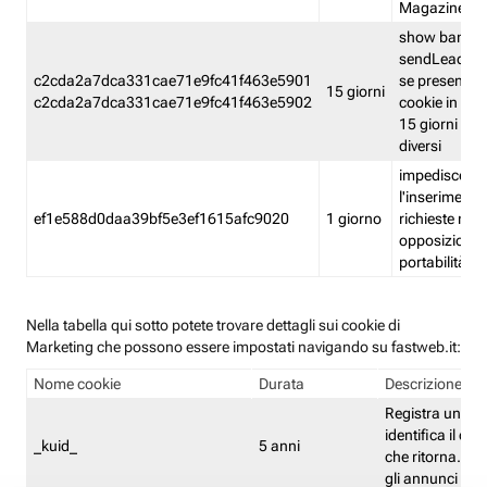
Magazine
show banner
sendLead A
c2cda2a7dca331cae71e9fc41f463e5901
se presenti e
15 giorni
c2cda2a7dca331cae71e9fc41f463e5902
cookie in un 
15 giorni e in
diversi
impedisce
l'inserimento 
ef1e588d0daa39bf5e3ef1615afc9020
1 giorno
richieste mult
opposizione
portabilità g
Nella tabella qui sotto potete trovare dettagli sui cookie di
Marketing che possono essere impostati navigando su fastweb.it:
Nome cookie
Durata
Descrizione
Registra un ID 
identifica il dis
_kuid_
5 anni
che ritorna. L'I
gli annunci mira