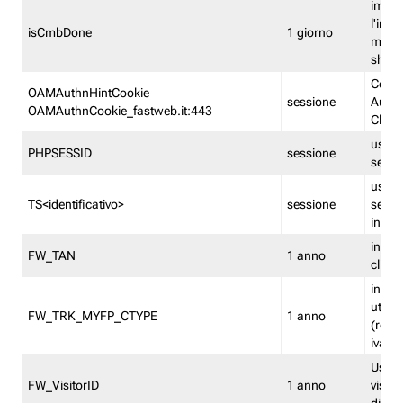
imped
l'inse
isCmbDone
1 giorno
multi
shp
Cooki
OAMAuthnHintCookie
sessione
Auten
OAMAuthnCookie_fastweb.it:443
Clien
usata
PHPSESSID
sessione
sessi
usata
TS<identificativo>
sessione
sessi
inform
indica
FW_TAN
1 anno
clien
indica
utent
FW_TRK_MYFP_CTYPE
1 anno
(resid
iva/i
Usato 
FW_VisitorID
1 anno
visitat