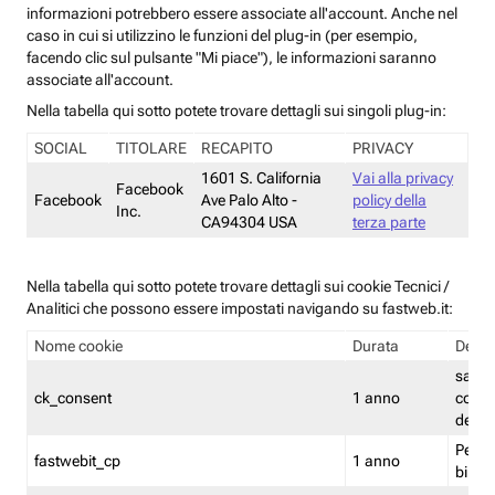
informazioni potrebbero essere associate all'account. Anche nel
caso in cui si utilizzino le funzioni del plug-in (per esempio,
facendo clic sul pulsante "Mi piace"), le informazioni saranno
associate all'account.
Nella tabella qui sotto potete trovare dettagli sui singoli plug-in:
SOCIAL
TITOLARE
RECAPITO
PRIVACY
1601 S. California
Vai alla privacy
Facebook
Facebook
Ave Palo Alto -
policy della
Inc.
CA94304 USA
terza parte
Nella tabella qui sotto potete trovare dettagli sui cookie Tecnici /
Analitici che possono essere impostati navigando su fastweb.it:
Nome cookie
Durata
Descr
salva i
ck_consent
1 anno
conse
dei c
Persi
fastwebit_cp
1 anno
bilanc