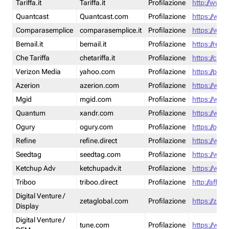
Tariffa.it
Tariffa.it
Profilazione
http://www.t
Quantcast
Quantcast.com
Profilazione
https://www
Comparasemplice
comparasemplice.it
Profilazione
https://www
Bemail.it
bemail.it
Profilazione
https://reta
Che Tariffa
chetariffa.it
Profilazione
https://chet
Verizon Media
yahoo.com
Profilazione
https://pol
Azerion
azerion.com
Profilazione
https://www
Mgid
mgid.com
Profilazione
https://www
Quantum
xandr.com
Profilazione
https://www
Ogury
ogury.com
Profilazione
https://ogur
Refine
refine.direct
Profilazione
https://www.
Seedtag
seedtag.com
Profilazione
https://www
Ketchup Adv
ketchupadv.it
Profilazione
https://www
Triboo
triboo.direct
Profilazione
http://affili
Digital Venture /
zetaglobal.com
Profilazione
https://zeta
Display
Digital Venture /
tune.com
Profilazione
https://www