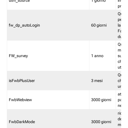
utm_source
1 giorno
indica
proven
Quest
perme
fw_dp_autoLogin
60 giorni
la log
Fastwe
durat
Quest
manti
FW_survey
1 anno
surve
chiuse
utenti
Quest
isFwbPlusUser
3 mesi
che l'
una l
attiva 
FwbWebview
3000 giorni
pagina
nell'
ricor
dell'u
FwbDarkMode
3000 giorni
mode 