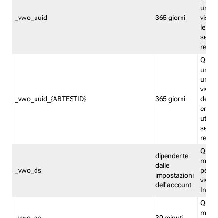
univo
_vwo_uuid
365 giorni
visita
le fun
segme
repor
Quest
un ide
univo
visita
_vwo_uuid_{ABTESTID}
365 giorni
del t
cross
utiliz
segme
repor
Quest
dipendente
memor
dalle
_vwo_ds
persis
impostazioni
visit
dell'account
Insig
Quest
memo
_vwo_sn
30 minuti