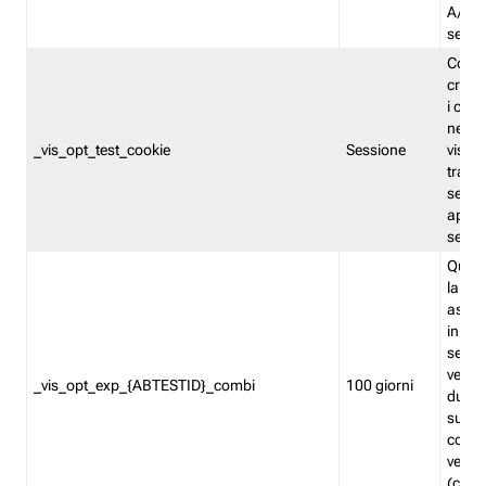
A/B. I
sempr
Cooki
creato
i cook
nel b
_vis_opt_test_cookie
Sessione
visita
tracc
sessi
aperte
sempr
Quest
la var
assegn
in mo
sempr
versi
_vis_opt_exp_{ABTESTID}_combi
100 giorni
durant
succes
corri
versio
(contr