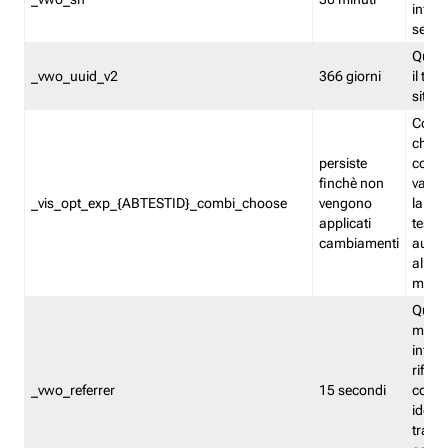
inform
sessi
Quest
_vwo_uuid_v2
366 giorni
il tra
sito 
Cooki
che m
persiste
combi
finchè non
varian
_vis_opt_exp_{ABTESTID}_combi_choose
vengono
la co
applicati
test. 
cambiamenti
autom
all'ap
modif
Quest
memor
infor
riferi
_vwo_referrer
15 secondi
conse
identi
traffi