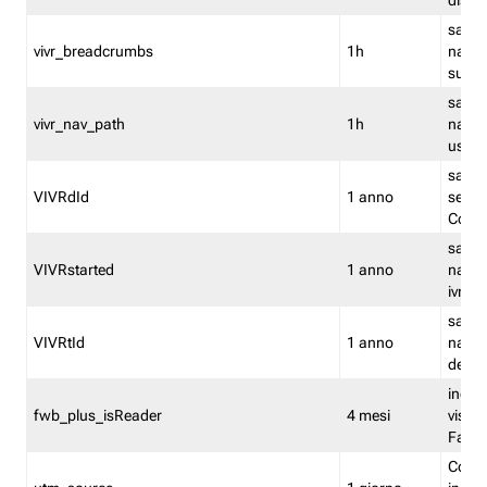
dismi
salva
vivr_breadcrumbs
1h
navig
su vis
salva 
vivr_nav_path
1h
navig
usato
salva 
VIVRdId
1 anno
sessio
Conv
salva 
VIVRstarted
1 anno
navig
ivr ini
salva 
VIVRtId
1 anno
naviga
del cl
indica
fwb_plus_isReader
4 mesi
visual
Fastw
Cooki