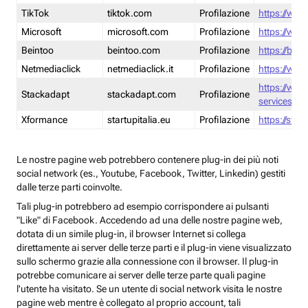
TikTok
tiktok.com
Profilazione
https://www
Microsoft
microsoft.com
Profilazione
https://www
Beintoo
beintoo.com
Profilazione
https://bei
Netmediaclick
netmediaclick.it
Profilazione
https://www
https://ww
Stackadapt
stackadapt.com
Profilazione
services-pri
Xformance
startupitalia.eu
Profilazione
https://start
Le nostre pagine web potrebbero contenere plug-in dei più noti
social network (es., Youtube, Facebook, Twitter, Linkedin) gestiti
dalle terze parti coinvolte.
Tali plug-in potrebbero ad esempio corrispondere ai pulsanti
"Like" di Facebook. Accedendo ad una delle nostre pagine web,
dotata di un simile plug-in, il browser Internet si collega
direttamente ai server delle terze parti e il plug-in viene visualizzato
sullo schermo grazie alla connessione con il browser. Il plug-in
potrebbe comunicare ai server delle terze parte quali pagine
l'utente ha visitato. Se un utente di social network visita le nostre
pagine web mentre è collegato al proprio account, tali