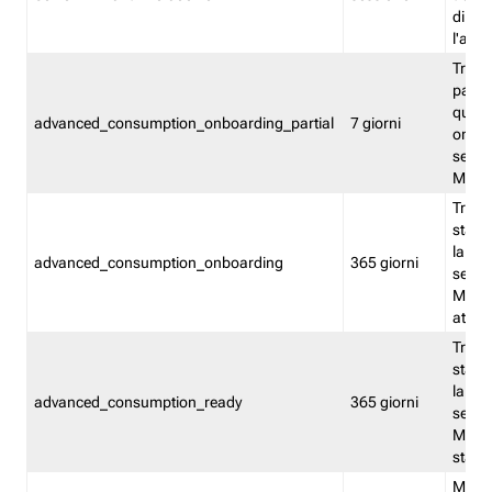
direct
l'attr
Tracc
parzia
quest
advanced_consumption_onboarding_partial
7 giorni
onbord
serviz
Moni
Tracci
stata 
la not
advanced_consumption_onboarding
365 giorni
serviz
Monit
attiva
Tracci
stata 
la not
advanced_consumption_ready
365 giorni
serviz
Monit
stato 
Memor