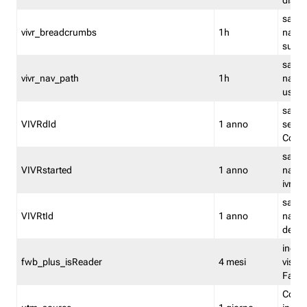
dismi
salva
vivr_breadcrumbs
1h
navig
su vis
salva 
vivr_nav_path
1h
navig
usato
salva 
VIVRdId
1 anno
sessio
Conv
salva 
VIVRstarted
1 anno
navig
ivr ini
salva 
VIVRtId
1 anno
naviga
del cl
indica
fwb_plus_isReader
4 mesi
visual
Fastw
Cooki