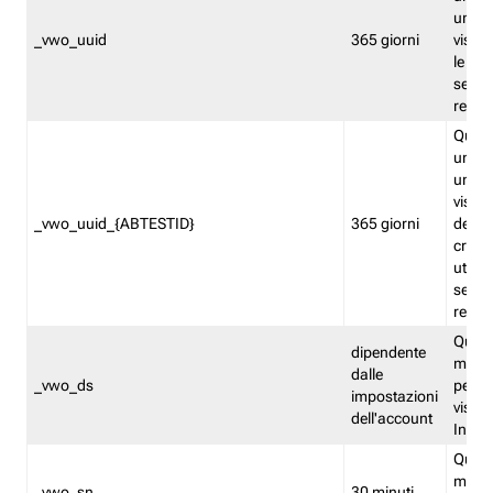
univo
_vwo_uuid
365 giorni
visita
le fun
segme
repor
Quest
un ide
univo
visita
_vwo_uuid_{ABTESTID}
365 giorni
del t
cross
utiliz
segme
repor
Quest
dipendente
memor
dalle
_vwo_ds
persis
impostazioni
visit
dell'account
Insig
Quest
memo
_vwo_sn
30 minuti