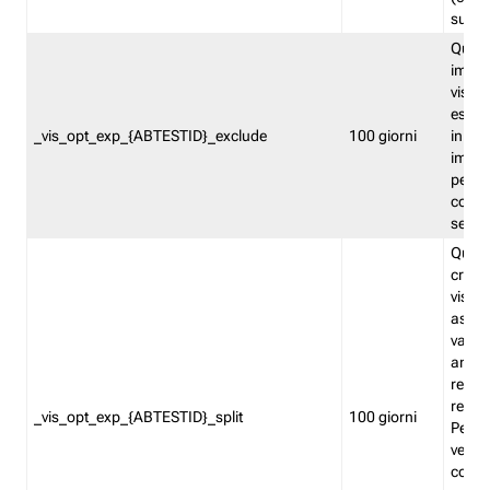
succes
Quest
impos
visita
esclu
_vis_opt_exp_{ABTESTID}_exclude
100 giorni
in bas
impos
percen
coinvo
sempr
Quest
creat
visita
asseg
varia
ancor
reind
relati
_vis_opt_exp_{ABTESTID}_split
100 giorni
Perme
verifi
corri