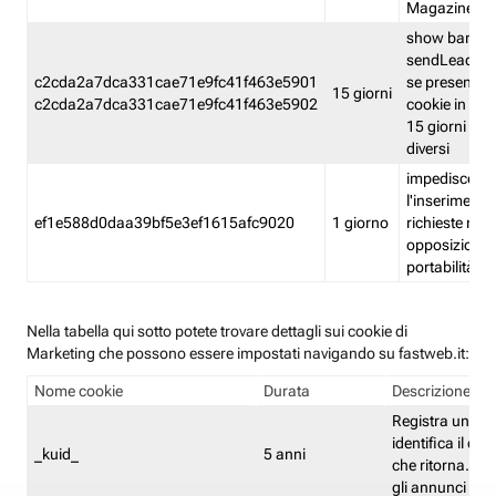
Magazine
show banner
sendLead A
c2cda2a7dca331cae71e9fc41f463e5901
se presenti e
15 giorni
c2cda2a7dca331cae71e9fc41f463e5902
cookie in un 
15 giorni e in
diversi
impedisce
l'inserimento 
ef1e588d0daa39bf5e3ef1615afc9020
1 giorno
richieste mult
opposizione
portabilità g
Nella tabella qui sotto potete trovare dettagli sui cookie di
Marketing che possono essere impostati navigando su fastweb.it:
Nome cookie
Durata
Descrizione
Registra un ID 
identifica il dis
_kuid_
5 anni
che ritorna. L'I
gli annunci mira