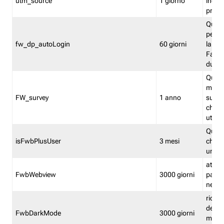
utm_source
1 giorno
indica
proven
Quest
perme
fw_dp_autoLogin
60 giorni
la log
Fastwe
durat
Quest
manti
FW_survey
1 anno
surve
chiuse
utenti
Quest
isFwbPlusUser
3 mesi
che l'
una l
attiva 
FwbWebview
3000 giorni
pagina
nell'
ricor
dell'u
FwbDarkMode
3000 giorni
mode 