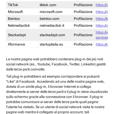
TikTok
tiktok.com
Profilazione
https://www
Microsoft
microsoft.com
Profilazione
https://www
Beintoo
beintoo.com
Profilazione
https://bei
Netmediaclick
netmediaclick.it
Profilazione
https://www
https://ww
Stackadapt
stackadapt.com
Profilazione
services-pri
Xformance
startupitalia.eu
Profilazione
https://start
Le nostre pagine web potrebbero contenere plug-in dei più noti
social network (es., Youtube, Facebook, Twitter, Linkedin) gestiti
dalle terze parti coinvolte.
Tali plug-in potrebbero ad esempio corrispondere ai pulsanti
"Like" di Facebook. Accedendo ad una delle nostre pagine web,
dotata di un simile plug-in, il browser Internet si collega
direttamente ai server delle terze parti e il plug-in viene visualizzato
sullo schermo grazie alla connessione con il browser. Il plug-in
potrebbe comunicare ai server delle terze parte quali pagine
l'utente ha visitato. Se un utente di social network visita le nostre
pagine web mentre è collegato al proprio account, tali