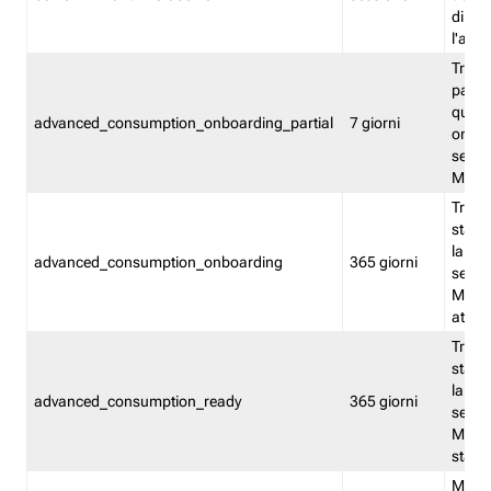
direct
l'attr
Tracc
parzia
quest
advanced_consumption_onboarding_partial
7 giorni
onbord
serviz
Moni
Tracci
stata 
la not
advanced_consumption_onboarding
365 giorni
serviz
Monit
attiva
Tracci
stata 
la not
advanced_consumption_ready
365 giorni
serviz
Monit
stato 
Memor