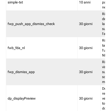
simple-txt
10 anni
pagina
nell'
Ricord
dell'u
fwp_push_app_dismiss_check
30 giorni
la po
sugge
l'audi
Riport
tacci
fwb_fda_nl
30 giorni
l'uten
NL
Ricor
visto 
fwp_dismiss_app
30 giorni
sugge
scari
mobil
Durant
regis
dp_displayPreview
30 giorni
verica
torna
dopo v