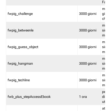
Fastw
mantie
fwpig_challenge
3000 giorni
giochi
chall
mantie
fwpig_betweenle
3000 giorni
singol
modal
mantie
fwpig_guess_object
3000 giorni
singol
modal
mantie
fwpig_hangman
3000 giorni
singol
modal
mantie
fwpig_techline
3000 giorni
singol
modal
perme
fwb_plus_stepAccessEbook
1 ora
di un 
utenti
attiva 