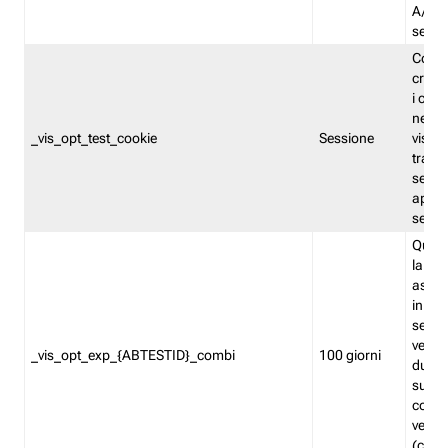
A/B. I
sempr
Cooki
creato
i cook
nel b
_vis_opt_test_cookie
Sessione
visita
tracc
sessi
aperte
sempr
Quest
la var
assegn
in mo
sempr
versi
_vis_opt_exp_{ABTESTID}_combi
100 giorni
durant
succes
corri
versio
(contr