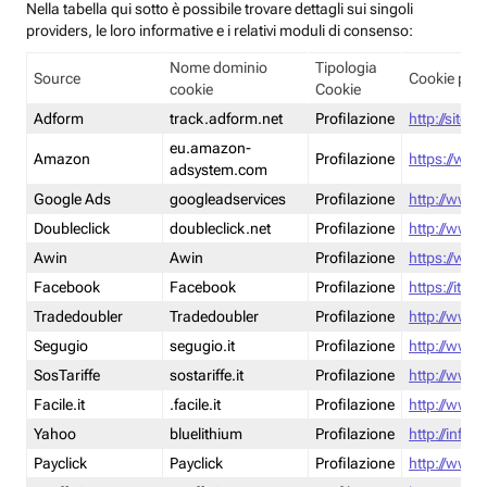
Nella tabella qui sotto è possibile trovare dettagli sui singoli
providers, le loro informative e i relativi moduli di consenso:
Nome dominio
Tipologia
Source
Cookie poli
cookie
Cookie
Adform
track.adform.net
Profilazione
http://site.
eu.amazon-
Amazon
Profilazione
https://www
adsystem.com
Google Ads
googleadservices
Profilazione
http://www.
Doubleclick
doubleclick.net
Profilazione
http://www.
Awin
Awin
Profilazione
https://www
Facebook
Facebook
Profilazione
https://it-
Tradedoubler
Tradedoubler
Profilazione
http://www.
Segugio
segugio.it
Profilazione
http://www.
SosTariffe
sostariffe.it
Profilazione
http://www.s
Facile.it
.facile.it
Profilazione
http://www.f
Yahoo
bluelithium
Profilazione
http://info.
Payclick
Payclick
Profilazione
http://www.p