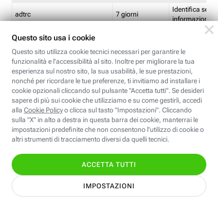
Identifica se so
adtrc
7 giorni
informazioni s
Limite di freq
CFFC<TagID>
7 giorni
composto
Identifica se c'
ricontrollare l'
CM
1 giorno
corrispondenti 
(impostata da 
Identifica se c'
ricontrollare l'
CM14
14 giorni
corrispondenti 
(impostata da 
Identifica l'app
CT<TrackingSetupID>
1 ora
clic per i pixel d
pagine dell'ins
Identifica la quo
EBFC<BannerID>
7 giorni
banner espandi
Identifica la qu
EBFCD<BannerID>
7 giorni
per il banner e