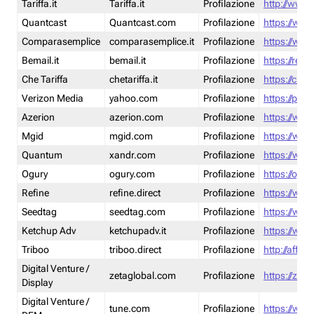
Tariffa.it
Tariffa.it
Profilazione
http://www.t
Quantcast
Quantcast.com
Profilazione
https://www
Comparasemplice
comparasemplice.it
Profilazione
https://www
Bemail.it
bemail.it
Profilazione
https://reta
Che Tariffa
chetariffa.it
Profilazione
https://chet
Verizon Media
yahoo.com
Profilazione
https://pol
Azerion
azerion.com
Profilazione
https://www
Mgid
mgid.com
Profilazione
https://www
Quantum
xandr.com
Profilazione
https://www
Ogury
ogury.com
Profilazione
https://ogur
Refine
refine.direct
Profilazione
https://www.
Seedtag
seedtag.com
Profilazione
https://www
Ketchup Adv
ketchupadv.it
Profilazione
https://www
Triboo
triboo.direct
Profilazione
http://affili
Digital Venture /
zetaglobal.com
Profilazione
https://zeta
Display
Digital Venture /
tune.com
Profilazione
https://www