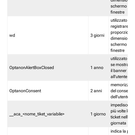
dimensioni de
schermo e de
finestre
utilizzato per
registrare le
proporzioni e
wd
3 giorni
dimensioni de
schermo e de
finestre
utilizzato pe
se mostrare
OptanonAlertBoxClosed
1 anno
il banner pri
all'utente
memorizza lo
OptanonConsent
2 anni
del consenso
dell'utente
impedisce di 
più volte lo s
__aca_<nome_tiket_variabile>
1 giorno
ticket nell'ar
giornata
indica la pre