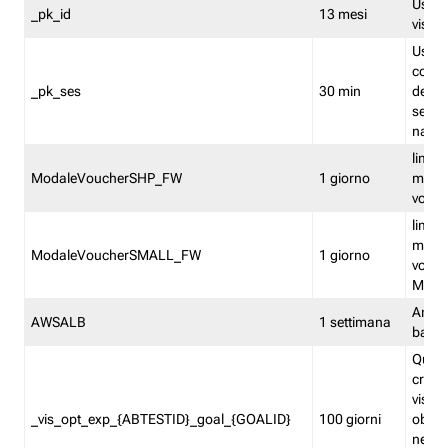
Usato 
_pk_id
13 mesi
visitat
Usato 
comp
_pk_ses
30 min
dell’u
sessi
navig
limita
ModaleVoucherSHP_FW
1 giorno
multi
vouche
limita
multi
ModaleVoucherSMALL_FW
1 giorno
vouch
Medie
Amaz
AWSALB
1 settimana
balan
Quest
creat
visit
_vis_opt_exp_{ABTESTID}_goal_{GOALID}
100 giorni
obiett
nel co