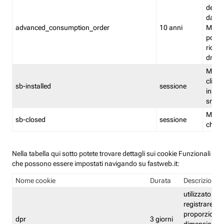
delle 
dash
advanced_consumption_order
10 anni
Monit
posso
riord
drag
Memor
clicca
sb-installed
sessione
instal
smar
Memor
sb-closed
sessione
chius
Nella tabella qui sotto potete trovare dettagli sui cookie Funzionali
che possono essere impostati navigando su fastweb.it:
Nome cookie
Durata
Descrizione
utilizzato per
registrare le
proporzioni e
dpr
3 giorni