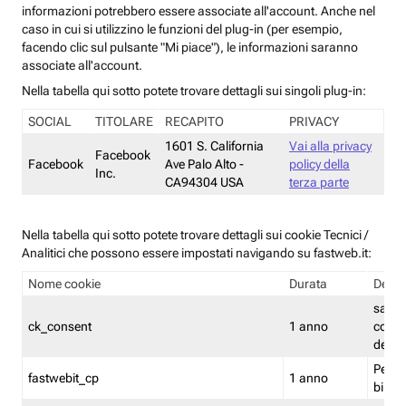
informazioni potrebbero essere associate all'account. Anche nel
caso in cui si utilizzino le funzioni del plug-in (per esempio,
facendo clic sul pulsante "Mi piace"), le informazioni saranno
associate all'account.
Nella tabella qui sotto potete trovare dettagli sui singoli plug-in:
SOCIAL
TITOLARE
RECAPITO
PRIVACY
1601 S. California
Vai alla privacy
Facebook
Facebook
Ave Palo Alto -
policy della
Inc.
CA94304 USA
terza parte
Nella tabella qui sotto potete trovare dettagli sui cookie Tecnici /
Analitici che possono essere impostati navigando su fastweb.it:
Nome cookie
Durata
Descr
salva i
ck_consent
1 anno
conse
dei c
Persi
fastwebit_cp
1 anno
bilanc