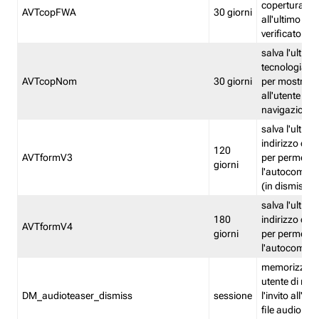
copertura fw
AVTcopFWA
30 giorni
all'ultimo ind
verificato
salva l'ultima
tecnologia ve
AVTcopNom
30 giorni
per mostrarl
all'utente dur
navigazione
salva l'ultimo
indirizzo di 
120
AVTformV3
per permette
giorni
l'autocompl
(in dismissio
salva l'ultimo
180
indirizzo di 
AVTformV4
giorni
per permette
l'autocompl
memorizza la
utente di non
DM_audioteaser_dismiss
sessione
l'invito all'as
file audio del 