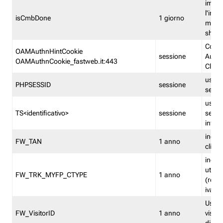
imped
l'inse
isCmbDone
1 giorno
multi
shp
Cooki
OAMAuthnHintCookie
sessione
Auten
OAMAuthnCookie_fastweb.it:443
Clien
usata
PHPSESSID
sessione
sessi
usata
TS<identificativo>
sessione
sessi
inform
indica
FW_TAN
1 anno
clien
indica
utent
FW_TRK_MYFP_CTYPE
1 anno
(resid
iva/i
Usato 
FW_VisitorID
1 anno
visitat