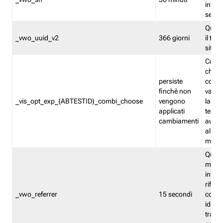
inform
sessi
Quest
_vwo_uuid_v2
366 giorni
il tra
sito 
Cooki
che m
persiste
combi
finchè non
varian
_vis_opt_exp_{ABTESTID}_combi_choose
vengono
la co
applicati
test. 
cambiamenti
autom
all'ap
modif
Quest
memor
infor
riferi
_vwo_referrer
15 secondi
conse
identi
traffi