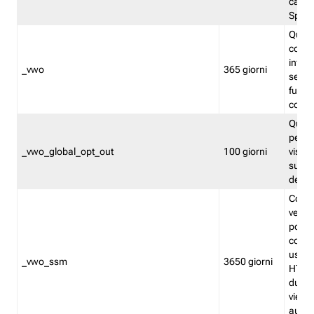
caso 
Split
Quest
conten
infor
_vwo
365 giorni
servi
futuro,
cooki
Quest
persi
_vwo_global_opt_out
100 giorni
visita
su tut
deter
Cookie
verif
possa
cookie
usano 
_vwo_ssm
3650 giorni
HTTP.
durat
viene 
autom