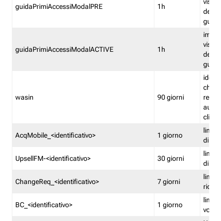
visual
guidaPrimiAccessiModalPRE
1h
della
guida 
imped
visual
guidaPrimiAccessiModalACTIVE
1h
della
guida 
identi
che si
wasin
90 giorni
rete f
autent
clienti
limita
AcqMobile_<identificativo>
1 giorno
di ac
limita
UpsellFM-<identificativo>
30 giorni
di ups
limita
ChangeReq_<identificativo>
7 giorni
ricon
limita
BC_<identificativo>
1 giorno
vouch