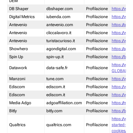
DEM
DB Shaper
dbshaper.com
Profilazione
https://www
Digital Metrics
iubenda.com
Profilazione
https://www
Antevenio
antevenio.com
Profilazione
https://pmp.
Antevenio
cliccalavoro.it
Profilazione
https://www
Antevenio
turistacurioso.it
Profilazione
https://www.
Showhero
agondigital.com
Profilazione
https://agon
Spin Up
spin-up.it
Profilazione
https://blog
https://ww
Datawork
data-safe.fr
Profilazione
GLOBAL-LT
Manzoni
tune.com
Profilazione
https://www
Ediscom
ediscom.it
Profilazione
https://www
Ediscom
ediscom.it
Profilazione
https://www
Media Adgo
adgoaffiliation.com
Profilazione
https://med
Bitly
bitly.com
Profilazione
https://bitl
https://www
Qualtrics
qualtrics.com
Profilazione
started-wi
cookies/