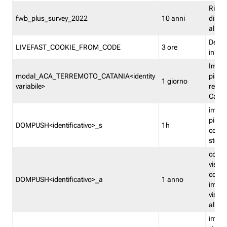
Ricor
fwb_plus_survey_2022
10 anni
di su
all'ut
Dedupl
LIVEFAST_COOKIE_FROM_CODE
3 ore
in Fa
Imped
modal_ACA_TERREMOTO_CATANIA<identity
più vo
1 giorno
variabile>
relati
Catan
imped
più p
DOMPUSH<identificativo>_s
1h
comme
stess
conta
visua
comme
DOMPUSH<identificativo>_a
1 anno
imped
visua
all'in
imped