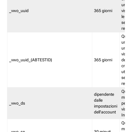
univo
_vwo_uuid
365 giorni
visita
le fun
segme
repor
Quest
un ide
univo
visita
_vwo_uuid_{ABTESTID}
365 giorni
del t
cross
utiliz
segme
repor
Quest
dipendente
memor
dalle
_vwo_ds
persis
impostazioni
visit
dell'account
Insig
Quest
memo
_vwo_sn
30 minuti