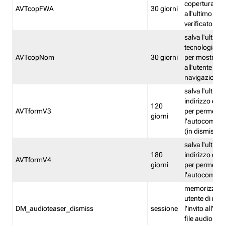
copertura fw
AVTcopFWA
30 giorni
all'ultimo ind
verificato
salva l'ultima
tecnologia ve
AVTcopNom
30 giorni
per mostrarl
all'utente dur
navigazione
salva l'ultimo
indirizzo di 
120
AVTformV3
per permette
giorni
l'autocompl
(in dismissio
salva l'ultimo
180
indirizzo di 
AVTformV4
giorni
per permette
l'autocompl
memorizza la
utente di non
DM_audioteaser_dismiss
sessione
l'invito all'as
file audio del 