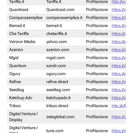
Tariffa.it
Tariffa.it
Profilazione
http://www.t
Quantcast
Quantcast.com
Profilazione
https://www
Comparasemplice
comparasemplice.it
Profilazione
https://www
Bemail.it
bemail.it
Profilazione
https://reta
Che Tariffa
chetariffa.it
Profilazione
https://chet
Verizon Media
yahoo.com
Profilazione
https://pol
Azerion
azerion.com
Profilazione
https://www
Mgid
mgid.com
Profilazione
https://www
Quantum
xandr.com
Profilazione
https://www
Ogury
ogury.com
Profilazione
https://ogur
Refine
refine.direct
Profilazione
https://www.
Seedtag
seedtag.com
Profilazione
https://www
Ketchup Adv
ketchupadv.it
Profilazione
https://www
Triboo
triboo.direct
Profilazione
http://affili
Digital Venture /
zetaglobal.com
Profilazione
https://zeta
Display
Digital Venture /
tune.com
Profilazione
https://www