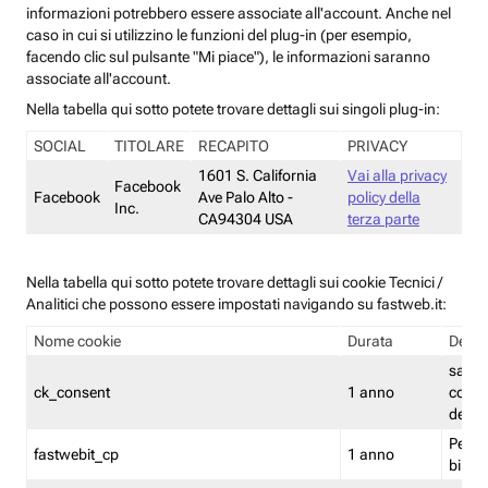
informazioni potrebbero essere associate all'account. Anche nel
caso in cui si utilizzino le funzioni del plug-in (per esempio,
facendo clic sul pulsante "Mi piace"), le informazioni saranno
associate all'account.
Nella tabella qui sotto potete trovare dettagli sui singoli plug-in:
SOCIAL
TITOLARE
RECAPITO
PRIVACY
1601 S. California
Vai alla privacy
Facebook
Facebook
Ave Palo Alto -
policy della
Inc.
CA94304 USA
terza parte
Nella tabella qui sotto potete trovare dettagli sui cookie Tecnici /
Analitici che possono essere impostati navigando su fastweb.it:
Nome cookie
Durata
Descr
salva i
ck_consent
1 anno
conse
dei c
Persi
fastwebit_cp
1 anno
bilanc