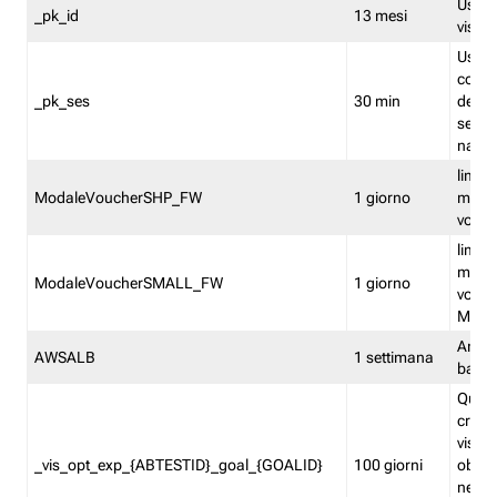
Usato 
_pk_id
13 mesi
visitat
Usato 
comp
_pk_ses
30 min
dell’u
sessi
navig
limita
ModaleVoucherSHP_FW
1 giorno
multi
vouche
limita
multi
ModaleVoucherSMALL_FW
1 giorno
vouch
Medie
Amaz
AWSALB
1 settimana
balan
Quest
creat
visit
_vis_opt_exp_{ABTESTID}_goal_{GOALID}
100 giorni
obiett
nel co