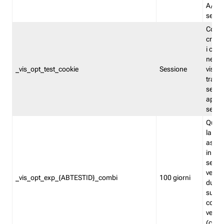
A/B. I
sempr
Cooki
creato
i cook
nel b
_vis_opt_test_cookie
Sessione
visita
tracc
sessi
aperte
sempr
Quest
la var
assegn
in mo
sempr
versi
_vis_opt_exp_{ABTESTID}_combi
100 giorni
durant
succes
corri
versio
(contr