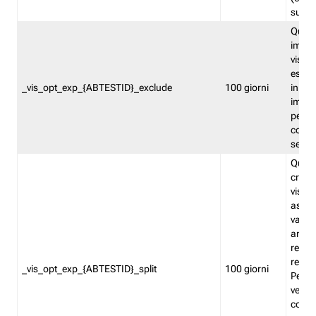
succes
Quest
impos
visita
esclu
_vis_opt_exp_{ABTESTID}_exclude
100 giorni
in bas
impos
percen
coinvo
sempr
Quest
creat
visita
asseg
varia
ancor
reind
relati
_vis_opt_exp_{ABTESTID}_split
100 giorni
Perme
verifi
corri