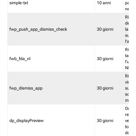
simple-txt
10 anni
pagina
nell'
Ricord
dell'u
fwp_push_app_dismiss_check
30 giorni
la po
sugge
l'audi
Riport
tacci
fwb_fda_nl
30 giorni
l'uten
NL
Ricor
visto 
fwp_dismiss_app
30 giorni
sugge
scari
mobil
Durant
regis
dp_displayPreview
30 giorni
verica
torna
dopo v