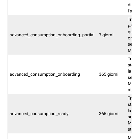
direct
l'attr
Tracc
parzia
quest
advanced_consumption_onboarding_partial
7 giorni
onbord
serviz
Moni
Tracci
stata 
la not
advanced_consumption_onboarding
365 giorni
serviz
Monit
attiva
Tracci
stata 
la not
advanced_consumption_ready
365 giorni
serviz
Monit
stato 
Memor