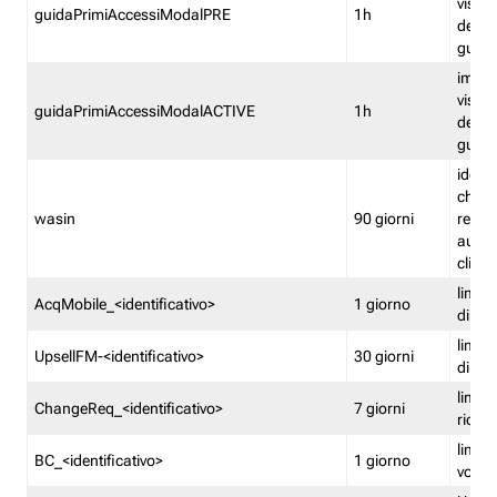
visual
guidaPrimiAccessiModalPRE
1h
della
guida 
imped
visual
guidaPrimiAccessiModalACTIVE
1h
della
guida 
identi
che si
wasin
90 giorni
rete f
autent
clienti
limita
AcqMobile_<identificativo>
1 giorno
di ac
limita
UpsellFM-<identificativo>
30 giorni
di ups
limita
ChangeReq_<identificativo>
7 giorni
ricon
limita
BC_<identificativo>
1 giorno
vouch