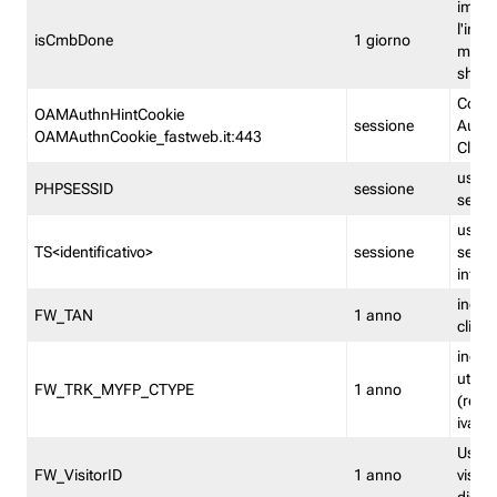
imped
l'inse
isCmbDone
1 giorno
multi
shp
Cooki
OAMAuthnHintCookie
sessione
Auten
OAMAuthnCookie_fastweb.it:443
Clien
usata
PHPSESSID
sessione
sessi
usata
TS<identificativo>
sessione
sessi
inform
indica
FW_TAN
1 anno
clien
indica
utent
FW_TRK_MYFP_CTYPE
1 anno
(resid
iva/i
Usato 
FW_VisitorID
1 anno
visitat