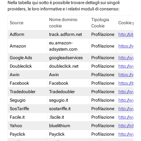
Nella tabella qui sotto è possibile trovare dettagli sui singoli
providers, le loro informative e i relativi moduli di consenso:
Nome dominio
Tipologia
Source
Cookie poli
cookie
Cookie
Adform
track.adform.net
Profilazione
http://site.
eu.amazon-
Amazon
Profilazione
https://www
adsystem.com
Google Ads
googleadservices
Profilazione
http://www.
Doubleclick
doubleclick.net
Profilazione
http://www.
Awin
Awin
Profilazione
https://www
Facebook
Facebook
Profilazione
https://it-
Tradedoubler
Tradedoubler
Profilazione
http://www.
Segugio
segugio.it
Profilazione
http://www.
SosTariffe
sostariffe.it
Profilazione
http://www.s
Facile.it
.facile.it
Profilazione
http://www.f
Yahoo
bluelithium
Profilazione
http://info.
Payclick
Payclick
Profilazione
http://www.p