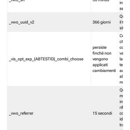
inform
sessi
Quest
_vwo_uuid_v2
366 giorni
il tra
sito 
Cooki
che m
persiste
combi
finchè non
varian
_vis_opt_exp_{ABTESTID}_combi_choose
vengono
la co
applicati
test. 
cambiamenti
autom
all'ap
modif
Quest
memor
infor
riferi
_vwo_referrer
15 secondi
conse
identi
traffi