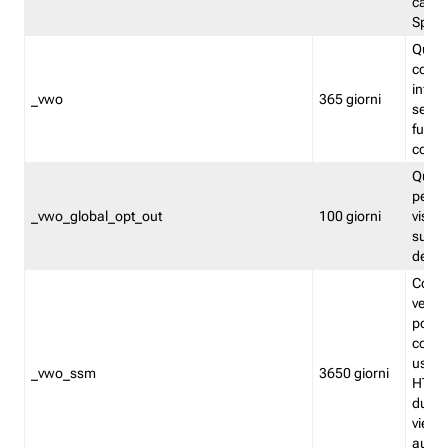
caso 
Split
Quest
conten
infor
_vwo
365 giorni
servi
futuro,
cooki
Quest
persi
_vwo_global_opt_out
100 giorni
visita
su tut
deter
Cookie
verif
possa
cookie
usano 
_vwo_ssm
3650 giorni
HTTP.
durat
viene 
autom