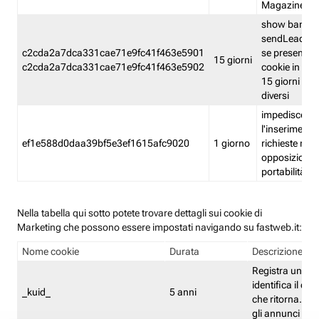
Magazine
show banner
sendLead A
c2cda2a7dca331cae71e9fc41f463e5901
se presenti e
15 giorni
c2cda2a7dca331cae71e9fc41f463e5902
cookie in un 
15 giorni e in
diversi
impedisce
l'inserimento 
ef1e588d0daa39bf5e3ef1615afc9020
1 giorno
richieste mult
opposizione
portabilità g
Nella tabella qui sotto potete trovare dettagli sui cookie di
Marketing che possono essere impostati navigando su fastweb.it:
Nome cookie
Durata
Descrizione
Registra un ID 
identifica il dis
_kuid_
5 anni
che ritorna. L'I
gli annunci mira