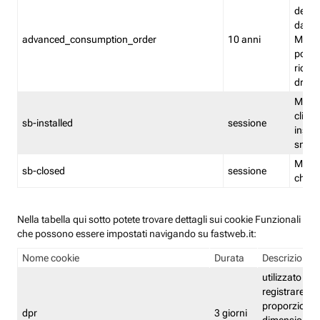
delle 
dash
advanced_consumption_order
10 anni
Monit
posso
riord
drag
Memor
clicca
sb-installed
sessione
instal
smar
Memor
sb-closed
sessione
chius
Nella tabella qui sotto potete trovare dettagli sui cookie Funzionali
che possono essere impostati navigando su fastweb.it:
Nome cookie
Durata
Descrizione
utilizzato per
registrare le
proporzioni e
dpr
3 giorni