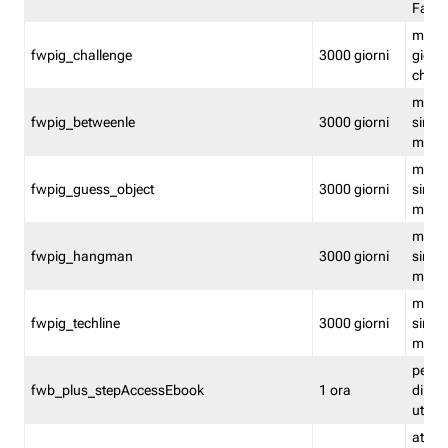
Fastw
mantie
fwpig_challenge
3000 giorni
giochi
chall
mantie
fwpig_betweenle
3000 giorni
singol
modal
mantie
fwpig_guess_object
3000 giorni
singol
modal
mantie
fwpig_hangman
3000 giorni
singol
modal
mantie
fwpig_techline
3000 giorni
singol
modal
perme
fwb_plus_stepAccessEbook
1 ora
di un 
utenti
attiva 