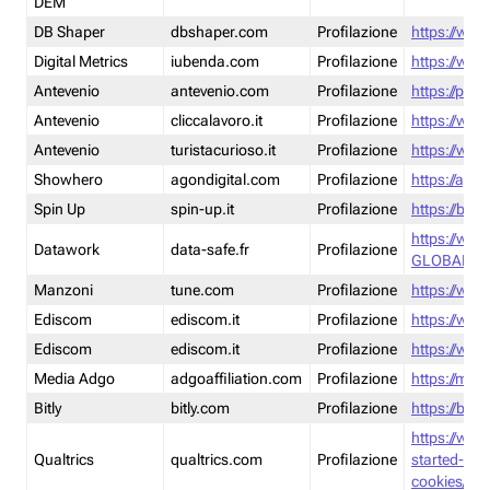
DEM
DB Shaper
dbshaper.com
Profilazione
https://www
Digital Metrics
iubenda.com
Profilazione
https://www
Antevenio
antevenio.com
Profilazione
https://pmp.
Antevenio
cliccalavoro.it
Profilazione
https://www
Antevenio
turistacurioso.it
Profilazione
https://www.
Showhero
agondigital.com
Profilazione
https://agon
Spin Up
spin-up.it
Profilazione
https://blog
https://ww
Datawork
data-safe.fr
Profilazione
GLOBAL-LT
Manzoni
tune.com
Profilazione
https://www
Ediscom
ediscom.it
Profilazione
https://www
Ediscom
ediscom.it
Profilazione
https://www
Media Adgo
adgoaffiliation.com
Profilazione
https://med
Bitly
bitly.com
Profilazione
https://bitl
https://www
Qualtrics
qualtrics.com
Profilazione
started-wi
cookies/