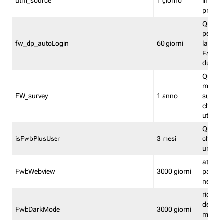
utm_source
1 giorno
indica
proven
Quest
perme
fw_dp_autoLogin
60 giorni
la log
Fastwe
durat
Quest
manti
FW_survey
1 anno
surve
chiuse
utenti
Quest
isFwbPlusUser
3 mesi
che l'
una l
attiva 
FwbWebview
3000 giorni
pagina
nell'
ricor
dell'u
FwbDarkMode
3000 giorni
mode 