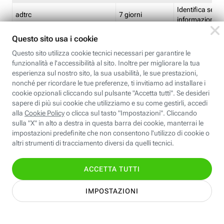
Identifica se so
adtrc
7 giorni
informazioni s
Limite di freq
CFFC<TagID>
7 giorni
composto
Identifica se c'
ricontrollare l'
CM
1 giorno
corrispondenti 
(impostata da 
Identifica se c'
ricontrollare l'
CM14
14 giorni
corrispondenti 
(impostata da 
Identifica l'app
CT<TrackingSetupID>
1 ora
clic per i pixel d
pagine dell'ins
Identifica la quo
EBFC<BannerID>
7 giorni
banner espandi
Identifica la qu
EBFCD<BannerID>
7 giorni
per il banner e