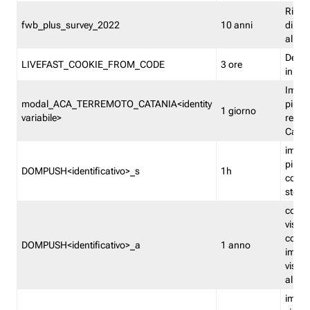
Ricor
fwb_plus_survey_2022
10 anni
di su
all'ut
Dedupl
LIVEFAST_COOKIE_FROM_CODE
3 ore
in Fa
Imped
modal_ACA_TERREMOTO_CATANIA<identity
più vo
1 giorno
variabile>
relati
Catan
imped
più p
DOMPUSH<identificativo>_s
1h
comme
stess
conta
visua
comme
DOMPUSH<identificativo>_a
1 anno
imped
visua
all'in
imped