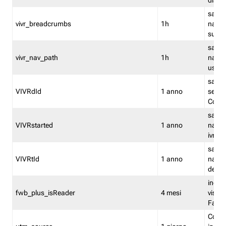
dismi
salva
vivr_breadcrumbs
1h
navig
su vis
salva 
vivr_nav_path
1h
navig
usato
salva 
VIVRdId
1 anno
sessio
Conv
salva 
VIVRstarted
1 anno
navig
ivr ini
salva 
VIVRtId
1 anno
naviga
del cl
indica
fwb_plus_isReader
4 mesi
visual
Fastw
Cooki