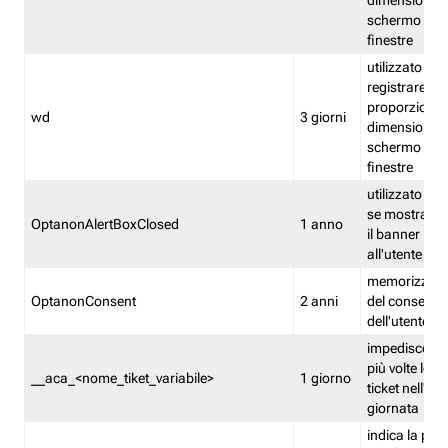
dimensioni de
schermo e de
finestre
utilizzato per
registrare le
proporzioni e
wd
3 giorni
dimensioni de
schermo e de
finestre
utilizzato pe
se mostrare
OptanonAlertBoxClosed
1 anno
il banner pri
all'utente
memorizza lo
OptanonConsent
2 anni
del consenso
dell'utente
impedisce di 
più volte lo s
__aca_<nome_tiket_variabile>
1 giorno
ticket nell'ar
giornata
indica la pre