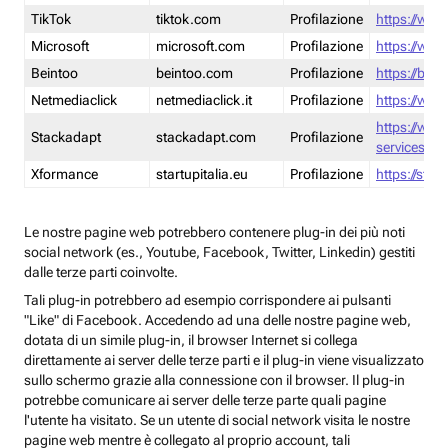
TikTok
tiktok.com
Profilazione
https://www
Microsoft
microsoft.com
Profilazione
https://www
Beintoo
beintoo.com
Profilazione
https://bei
Netmediaclick
netmediaclick.it
Profilazione
https://www
https://ww
Stackadapt
stackadapt.com
Profilazione
services-pri
Xformance
startupitalia.eu
Profilazione
https://start
Le nostre pagine web potrebbero contenere plug-in dei più noti
social network (es., Youtube, Facebook, Twitter, Linkedin) gestiti
dalle terze parti coinvolte.
Tali plug-in potrebbero ad esempio corrispondere ai pulsanti
"Like" di Facebook. Accedendo ad una delle nostre pagine web,
dotata di un simile plug-in, il browser Internet si collega
direttamente ai server delle terze parti e il plug-in viene visualizzato
sullo schermo grazie alla connessione con il browser. Il plug-in
potrebbe comunicare ai server delle terze parte quali pagine
l'utente ha visitato. Se un utente di social network visita le nostre
pagine web mentre è collegato al proprio account, tali