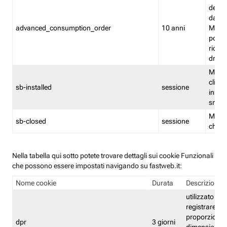
delle 
dash
advanced_consumption_order
10 anni
Monit
posso
riord
drag
Memor
clicca
sb-installed
sessione
instal
smar
Memor
sb-closed
sessione
chius
Nella tabella qui sotto potete trovare dettagli sui cookie Funzionali
che possono essere impostati navigando su fastweb.it:
Nome cookie
Durata
Descrizione
utilizzato per
registrare le
proporzioni e
dpr
3 giorni