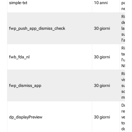
simple-txt
10 anni
pagina
nell'
Ricord
dell'u
fwp_push_app_dismiss_check
30 giorni
la po
sugge
l'audi
Riport
tacci
fwb_fda_nl
30 giorni
l'uten
NL
Ricor
visto 
fwp_dismiss_app
30 giorni
sugge
scari
mobil
Durant
regis
dp_displayPreview
30 giorni
verica
torna
dopo v