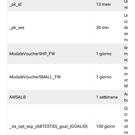
Usato 
_pk_id
13 mesi
visitat
Usato 
comp
_pk_ses
30 min
dell’u
sessi
navig
limita
ModaleVoucherSHP_FW
1 giorno
multi
vouche
limita
multi
ModaleVoucherSMALL_FW
1 giorno
vouch
Medie
Amaz
AWSALB
1 settimana
balan
Quest
creat
visit
_vis_opt_exp_{ABTESTID}_goal_{GOALID}
100 giorni
obiett
nel co