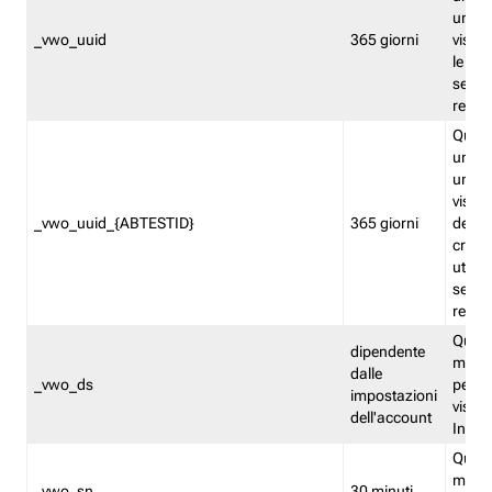
univo
_vwo_uuid
365 giorni
visita
le fun
segme
repor
Quest
un ide
univo
visita
_vwo_uuid_{ABTESTID}
365 giorni
del t
cross
utiliz
segme
repor
Quest
dipendente
memor
dalle
_vwo_ds
persis
impostazioni
visit
dell'account
Insig
Quest
memo
_vwo_sn
30 minuti