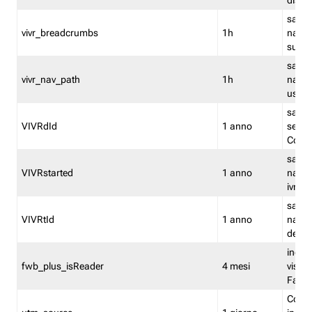
dismi
salva
vivr_breadcrumbs
1h
navig
su vis
salva 
vivr_nav_path
1h
navig
usato
salva 
VIVRdId
1 anno
sessio
Conv
salva 
VIVRstarted
1 anno
navig
ivr ini
salva 
VIVRtId
1 anno
naviga
del cl
indica
fwb_plus_isReader
4 mesi
visual
Fastw
Cooki