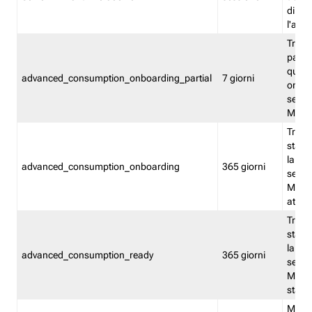
direct
l'attr
Tracc
parzia
quest
advanced_consumption_onboarding_partial
7 giorni
onbord
serviz
Moni
Tracci
stata 
la not
advanced_consumption_onboarding
365 giorni
serviz
Monit
attiva
Tracci
stata 
la not
advanced_consumption_ready
365 giorni
serviz
Monit
stato 
Memor