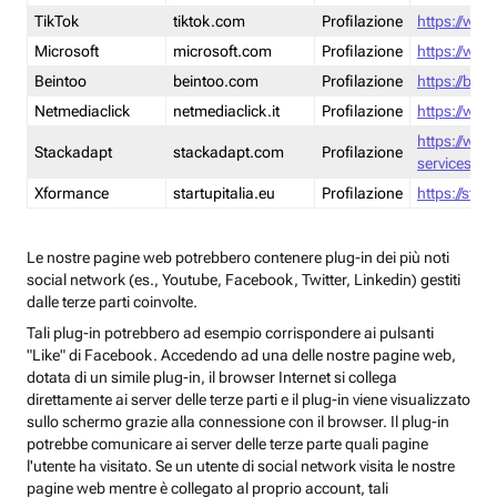
TikTok
tiktok.com
Profilazione
https://www
Microsoft
microsoft.com
Profilazione
https://www
Beintoo
beintoo.com
Profilazione
https://bei
Netmediaclick
netmediaclick.it
Profilazione
https://www
https://ww
Stackadapt
stackadapt.com
Profilazione
services-pri
Xformance
startupitalia.eu
Profilazione
https://start
Le nostre pagine web potrebbero contenere plug-in dei più noti
social network (es., Youtube, Facebook, Twitter, Linkedin) gestiti
dalle terze parti coinvolte.
Tali plug-in potrebbero ad esempio corrispondere ai pulsanti
"Like" di Facebook. Accedendo ad una delle nostre pagine web,
dotata di un simile plug-in, il browser Internet si collega
direttamente ai server delle terze parti e il plug-in viene visualizzato
sullo schermo grazie alla connessione con il browser. Il plug-in
potrebbe comunicare ai server delle terze parte quali pagine
l'utente ha visitato. Se un utente di social network visita le nostre
pagine web mentre è collegato al proprio account, tali