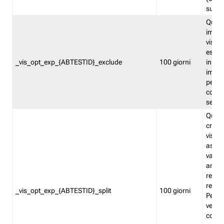
succes
Quest
impos
visita
esclu
_vis_opt_exp_{ABTESTID}_exclude
100 giorni
in bas
impos
percen
coinvo
sempr
Quest
creat
visita
asseg
varia
ancor
reind
relati
_vis_opt_exp_{ABTESTID}_split
100 giorni
Perme
verifi
corri