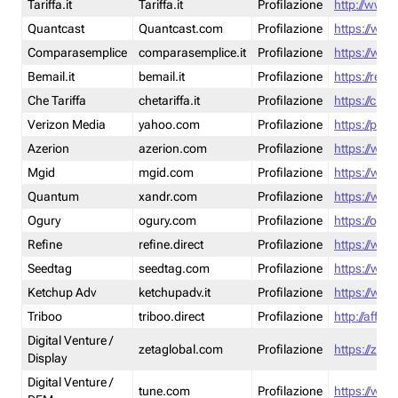
Tariffa.it
Tariffa.it
Profilazione
http://www.t
Quantcast
Quantcast.com
Profilazione
https://www
Comparasemplice
comparasemplice.it
Profilazione
https://www
Bemail.it
bemail.it
Profilazione
https://reta
Che Tariffa
chetariffa.it
Profilazione
https://chet
Verizon Media
yahoo.com
Profilazione
https://pol
Azerion
azerion.com
Profilazione
https://www
Mgid
mgid.com
Profilazione
https://www
Quantum
xandr.com
Profilazione
https://www
Ogury
ogury.com
Profilazione
https://ogur
Refine
refine.direct
Profilazione
https://www.
Seedtag
seedtag.com
Profilazione
https://www
Ketchup Adv
ketchupadv.it
Profilazione
https://www
Triboo
triboo.direct
Profilazione
http://affili
Digital Venture /
zetaglobal.com
Profilazione
https://zeta
Display
Digital Venture /
tune.com
Profilazione
https://www