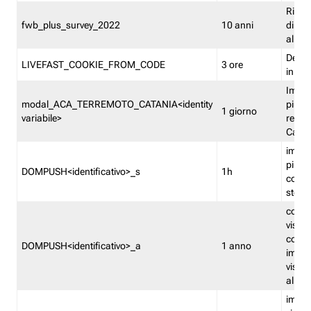
Ricor
fwb_plus_survey_2022
10 anni
di su
all'ut
Dedupl
LIVEFAST_COOKIE_FROM_CODE
3 ore
in Fa
Imped
modal_ACA_TERREMOTO_CATANIA<identity
più vo
1 giorno
variabile>
relati
Catan
imped
più p
DOMPUSH<identificativo>_s
1h
comme
stess
conta
visua
comme
DOMPUSH<identificativo>_a
1 anno
imped
visua
all'in
imped