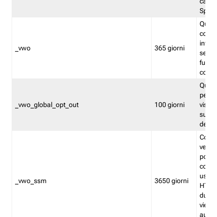
caso 
Split
Quest
conten
infor
_vwo
365 giorni
servi
futuro,
cooki
Quest
persi
_vwo_global_opt_out
100 giorni
visita
su tut
deter
Cookie
verif
possa
cookie
usano 
_vwo_ssm
3650 giorni
HTTP.
durat
viene 
autom