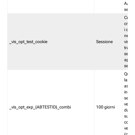
A/B. I
sempr
Cooki
creato
i cook
nel b
_vis_opt_test_cookie
Sessione
visita
tracc
sessi
aperte
sempr
Quest
la var
assegn
in mo
sempr
versi
_vis_opt_exp_{ABTESTID}_combi
100 giorni
durant
succes
corri
versio
(contr