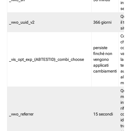
inform
sessi
Quest
_vwo_uuid_v2
366 giorni
il tra
sito 
Cooki
che m
persiste
combi
finchè non
varian
_vis_opt_exp_{ABTESTID}_combi_choose
vengono
la co
applicati
test. 
cambiamenti
autom
all'ap
modif
Quest
memor
infor
riferi
_vwo_referrer
15 secondi
conse
identi
traffi