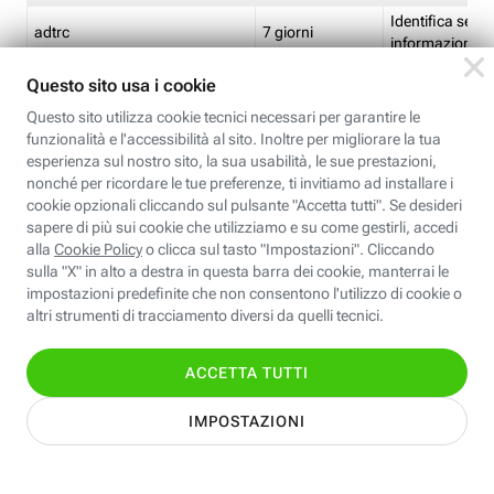
Identifica se so
adtrc
7 giorni
informazioni s
Limite di freq
CFFC<TagID>
7 giorni
composto
Identifica se c'
ricontrollare l'
CM
1 giorno
corrispondenti 
(impostata da 
Identifica se c'
ricontrollare l'
CM14
14 giorni
corrispondenti 
(impostata da 
Identifica l'app
CT<TrackingSetupID>
1 ora
clic per i pixel d
pagine dell'ins
Identifica la quo
EBFC<BannerID>
7 giorni
banner espandi
Identifica la qu
EBFCD<BannerID>
7 giorni
per il banner e