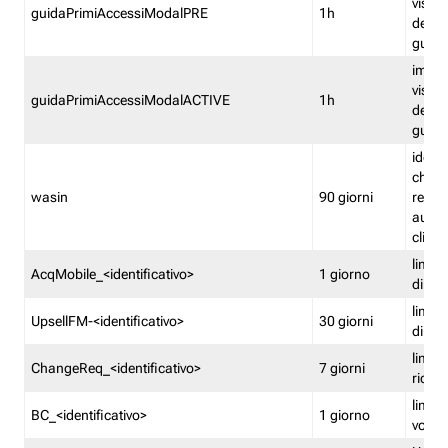
visual
guidaPrimiAccessiModalPRE
1h
della
guida 
imped
visual
guidaPrimiAccessiModalACTIVE
1h
della
guida 
identi
che si
wasin
90 giorni
rete f
autent
clienti
limita
AcqMobile_<identificativo>
1 giorno
di ac
limita
UpsellFM-<identificativo>
30 giorni
di ups
limita
ChangeReq_<identificativo>
7 giorni
ricon
limita
BC_<identificativo>
1 giorno
vouch