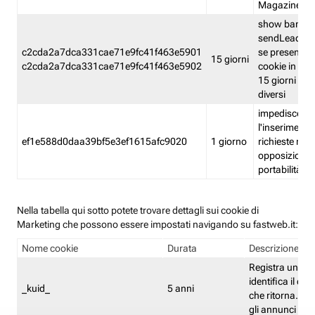
Magazine
show banner
sendLead A
c2cda2a7dca331cae71e9fc41f463e5901
se presenti e
15 giorni
c2cda2a7dca331cae71e9fc41f463e5902
cookie in un 
15 giorni e in
diversi
impedisce
l'inserimento 
ef1e588d0daa39bf5e3ef1615afc9020
1 giorno
richieste mult
opposizione
portabilità g
Nella tabella qui sotto potete trovare dettagli sui cookie di
Marketing che possono essere impostati navigando su fastweb.it:
Nome cookie
Durata
Descrizione
Registra un ID 
identifica il dis
_kuid_
5 anni
che ritorna. L'I
gli annunci mira