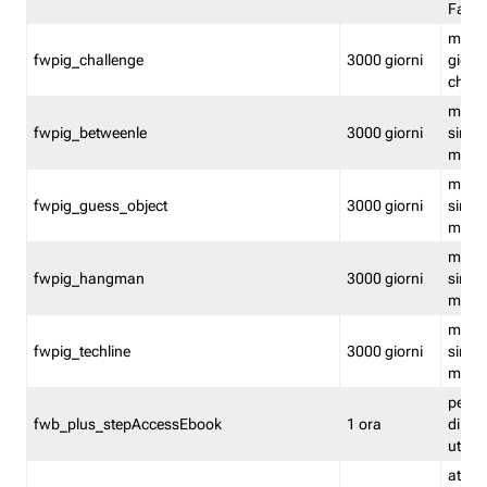
Fastw
mantie
fwpig_challenge
3000 giorni
giochi
chall
mantie
fwpig_betweenle
3000 giorni
singol
modal
mantie
fwpig_guess_object
3000 giorni
singol
modal
mantie
fwpig_hangman
3000 giorni
singol
modal
mantie
fwpig_techline
3000 giorni
singol
modal
perme
fwb_plus_stepAccessEbook
1 ora
di un 
utenti
attiva 