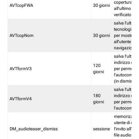
copertura fw
AVTcopFWA
30 giorni
all'ultimo ind
verificato
salva l'ultima
tecnologia ve
AVTcopNom
30 giorni
per mostrarl
all'utente dur
navigazione
salva l'ultimo
indirizzo di 
120
AVTformV3
per permette
giorni
l'autocompl
(in dismissio
salva l'ultimo
180
indirizzo di 
AVTformV4
giorni
per permette
l'autocompl
memorizza la
utente di non
DM_audioteaser_dismiss
sessione
l'invito all'as
file audio del 