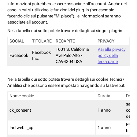
informazioni potrebbero essere associate all'account. Anche nel
caso in cui si utilizzino le funzioni del plug-in (per esempio,
facendo clic sul pulsante "Mi piace"), le informazioni saranno
associate all'account.
Nella tabella qui sotto potete trovare dettagli sui singoli plug-in:
SOCIAL
TITOLARE
RECAPITO
PRIVACY
1601 S. California
Vai alla privacy
Facebook
Facebook
Ave Palo Alto -
policy della
Inc.
CA94304 USA
terza parte
Nella tabella qui sotto potete trovare dettagli sui cookie Tecnici /
Analitici che possono essere impostati navigando su fastweb.it:
Nome cookie
Durata
Descr
salva i
ck_consent
1 anno
conse
dei c
Persi
fastwebit_cp
1 anno
bilanc