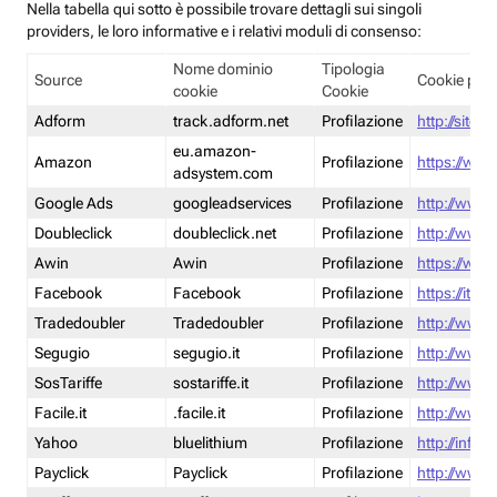
Nella tabella qui sotto è possibile trovare dettagli sui singoli
providers, le loro informative e i relativi moduli di consenso:
Nome dominio
Tipologia
Source
Cookie poli
cookie
Cookie
Adform
track.adform.net
Profilazione
http://site.
eu.amazon-
Amazon
Profilazione
https://www
adsystem.com
Google Ads
googleadservices
Profilazione
http://www.
Doubleclick
doubleclick.net
Profilazione
http://www.
Awin
Awin
Profilazione
https://www
Facebook
Facebook
Profilazione
https://it-
Tradedoubler
Tradedoubler
Profilazione
http://www.
Segugio
segugio.it
Profilazione
http://www.
SosTariffe
sostariffe.it
Profilazione
http://www.s
Facile.it
.facile.it
Profilazione
http://www.f
Yahoo
bluelithium
Profilazione
http://info.
Payclick
Payclick
Profilazione
http://www.p