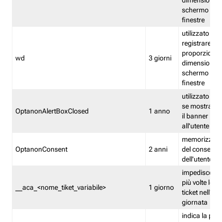
dimensioni de
schermo e de
finestre
utilizzato per
registrare le
proporzioni e
wd
3 giorni
dimensioni de
schermo e de
finestre
utilizzato pe
se mostrare
OptanonAlertBoxClosed
1 anno
il banner pri
all'utente
memorizza lo
OptanonConsent
2 anni
del consenso
dell'utente
impedisce di 
più volte lo s
__aca_<nome_tiket_variabile>
1 giorno
ticket nell'ar
giornata
indica la pre