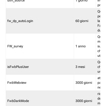
utm_source
1 giorno
indica
proven
Quest
perme
fw_dp_autoLogin
60 giorni
la log
Fastwe
durat
Quest
manti
FW_survey
1 anno
surve
chiuse
utenti
Quest
isFwbPlusUser
3 mesi
che l'
una l
attiva 
FwbWebview
3000 giorni
pagina
nell'
ricor
dell'u
FwbDarkMode
3000 giorni
mode 