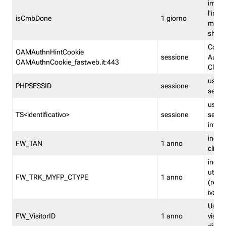
imped
l'inse
isCmbDone
1 giorno
multi
shp
Cooki
OAMAuthnHintCookie
sessione
Auten
OAMAuthnCookie_fastweb.it:443
Clien
usata
PHPSESSID
sessione
sessi
usata
TS<identificativo>
sessione
sessi
inform
indica
FW_TAN
1 anno
clien
indica
utent
FW_TRK_MYFP_CTYPE
1 anno
(resid
iva/i
Usato 
FW_VisitorID
1 anno
visitat