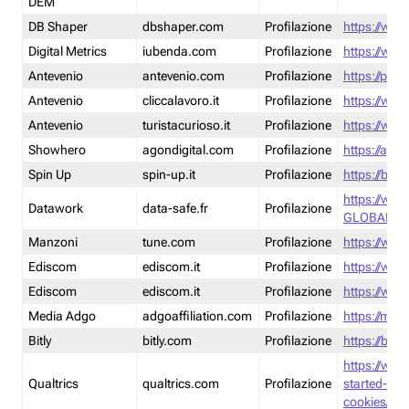
DEM
DB Shaper
dbshaper.com
Profilazione
https://www
Digital Metrics
iubenda.com
Profilazione
https://www
Antevenio
antevenio.com
Profilazione
https://pmp.
Antevenio
cliccalavoro.it
Profilazione
https://www
Antevenio
turistacurioso.it
Profilazione
https://www.
Showhero
agondigital.com
Profilazione
https://agon
Spin Up
spin-up.it
Profilazione
https://blog
https://ww
Datawork
data-safe.fr
Profilazione
GLOBAL-LT
Manzoni
tune.com
Profilazione
https://www
Ediscom
ediscom.it
Profilazione
https://www
Ediscom
ediscom.it
Profilazione
https://www
Media Adgo
adgoaffiliation.com
Profilazione
https://med
Bitly
bitly.com
Profilazione
https://bitl
https://www
Qualtrics
qualtrics.com
Profilazione
started-wi
cookies/