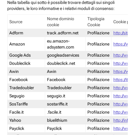
Nella tabella qui sotto è possibile trovare dettagli sui singoli
providers, le loro informative e i relativi moduli di consenso:
Nome dominio
Tipologia
Source
Cookie poli
cookie
Cookie
Adform
track.adform.net
Profilazione
http://site.
eu.amazon-
Amazon
Profilazione
https://www
adsystem.com
Google Ads
googleadservices
Profilazione
http://www.
Doubleclick
doubleclick.net
Profilazione
http://www.
Awin
Awin
Profilazione
https://www
Facebook
Facebook
Profilazione
https://it-
Tradedoubler
Tradedoubler
Profilazione
http://www.
Segugio
segugio.it
Profilazione
http://www.
SosTariffe
sostariffe.it
Profilazione
http://www.s
Facile.it
.facile.it
Profilazione
http://www.f
Yahoo
bluelithium
Profilazione
http://info.
Payclick
Payclick
Profilazione
http://www.p