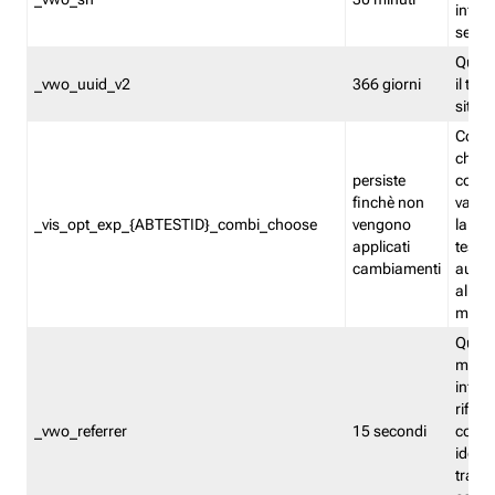
inform
sessi
Quest
_vwo_uuid_v2
366 giorni
il tra
sito 
Cooki
che m
persiste
combi
finchè non
varian
_vis_opt_exp_{ABTESTID}_combi_choose
vengono
la co
applicati
test. 
cambiamenti
autom
all'ap
modif
Quest
memor
infor
riferi
_vwo_referrer
15 secondi
conse
identi
traffi