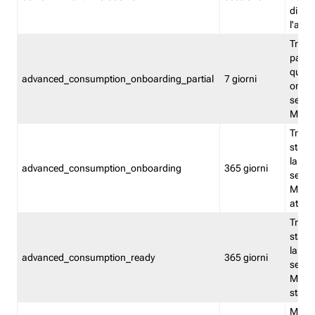
direct
l'attr
Tracc
parzia
quest
advanced_consumption_onboarding_partial
7 giorni
onbord
serviz
Moni
Tracci
stata 
la not
advanced_consumption_onboarding
365 giorni
serviz
Monit
attiva
Tracci
stata 
la not
advanced_consumption_ready
365 giorni
serviz
Monit
stato 
Memor