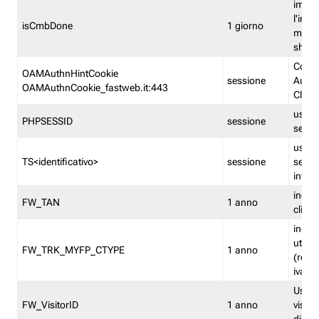
imped
l'inse
isCmbDone
1 giorno
multi
shp
Cooki
OAMAuthnHintCookie
sessione
Auten
OAMAuthnCookie_fastweb.it:443
Clien
usata
PHPSESSID
sessione
sessi
usata
TS<identificativo>
sessione
sessi
inform
indica
FW_TAN
1 anno
clien
indica
utent
FW_TRK_MYFP_CTYPE
1 anno
(resid
iva/i
Usato 
FW_VisitorID
1 anno
visitat