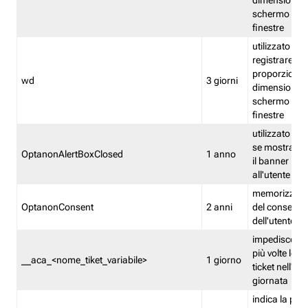
dimensioni de
schermo e de
finestre
utilizzato per
registrare le
proporzioni e
wd
3 giorni
dimensioni de
schermo e de
finestre
utilizzato pe
se mostrare
OptanonAlertBoxClosed
1 anno
il banner pri
all'utente
memorizza lo
OptanonConsent
2 anni
del consenso
dell'utente
impedisce di 
più volte lo s
__aca_<nome_tiket_variabile>
1 giorno
ticket nell'ar
giornata
indica la pre