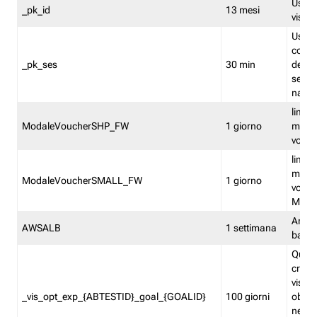
Usato 
_pk_id
13 mesi
visitat
Usato 
comp
_pk_ses
30 min
dell’u
sessi
navig
limita
ModaleVoucherSHP_FW
1 giorno
multi
vouche
limita
multi
ModaleVoucherSMALL_FW
1 giorno
vouch
Medie
Amaz
AWSALB
1 settimana
balan
Quest
creat
visit
_vis_opt_exp_{ABTESTID}_goal_{GOALID}
100 giorni
obiett
nel co