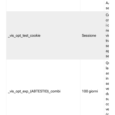
A/B. I
sempr
Cooki
creato
i cook
nel b
_vis_opt_test_cookie
Sessione
visita
tracc
sessi
aperte
sempr
Quest
la var
assegn
in mo
sempr
versi
_vis_opt_exp_{ABTESTID}_combi
100 giorni
durant
succes
corri
versio
(contr