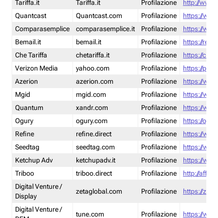
Tariffa.it
Tariffa.it
Profilazione
http://www.t
Quantcast
Quantcast.com
Profilazione
https://www
Comparasemplice
comparasemplice.it
Profilazione
https://www
Bemail.it
bemail.it
Profilazione
https://reta
Che Tariffa
chetariffa.it
Profilazione
https://chet
Verizon Media
yahoo.com
Profilazione
https://pol
Azerion
azerion.com
Profilazione
https://www
Mgid
mgid.com
Profilazione
https://www
Quantum
xandr.com
Profilazione
https://www
Ogury
ogury.com
Profilazione
https://ogur
Refine
refine.direct
Profilazione
https://www.
Seedtag
seedtag.com
Profilazione
https://www
Ketchup Adv
ketchupadv.it
Profilazione
https://www
Triboo
triboo.direct
Profilazione
http://affili
Digital Venture /
zetaglobal.com
Profilazione
https://zeta
Display
Digital Venture /
tune.com
Profilazione
https://www