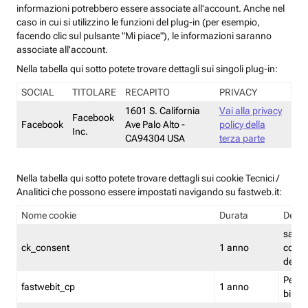
informazioni potrebbero essere associate all'account. Anche nel
caso in cui si utilizzino le funzioni del plug-in (per esempio,
facendo clic sul pulsante "Mi piace"), le informazioni saranno
associate all'account.
Nella tabella qui sotto potete trovare dettagli sui singoli plug-in:
SOCIAL
TITOLARE
RECAPITO
PRIVACY
1601 S. California
Vai alla privacy
Facebook
Facebook
Ave Palo Alto -
policy della
Inc.
CA94304 USA
terza parte
Nella tabella qui sotto potete trovare dettagli sui cookie Tecnici /
Analitici che possono essere impostati navigando su fastweb.it:
Nome cookie
Durata
Descr
salva i
ck_consent
1 anno
conse
dei c
Persi
fastwebit_cp
1 anno
bilanc