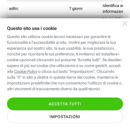
Identifica se so
adtrc
7 giorni
informazioni s
Limite di freq
CFFC<TagID>
7 giorni
composto
Identifica se c'
ricontrollare l'
CM
1 giorno
corrispondenti 
(impostata da 
Identifica se c'
ricontrollare l'
CM14
14 giorni
corrispondenti 
(impostata da 
Identifica l'app
CT<TrackingSetupID>
1 ora
clic per i pixel d
pagine dell'ins
Identifica la quo
EBFC<BannerID>
7 giorni
banner espandi
Identifica la qu
EBFCD<BannerID>
7 giorni
per il banner e