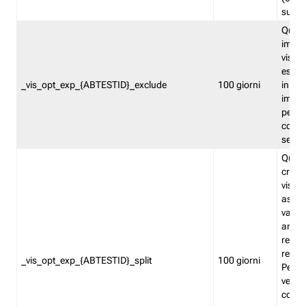
succes
Quest
impos
visita
esclu
_vis_opt_exp_{ABTESTID}_exclude
100 giorni
in bas
impos
percen
coinvo
sempr
Quest
creat
visita
asseg
varia
ancor
reind
relati
_vis_opt_exp_{ABTESTID}_split
100 giorni
Perme
verifi
corri