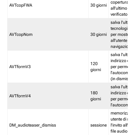
copertura fw
AVTcopFWA
30 giorni
all'ultimo ind
verificato
salva l'ultima
tecnologia ve
AVTcopNom
30 giorni
per mostrarl
all'utente dur
navigazione
salva l'ultimo
indirizzo di 
120
AVTformV3
per permette
giorni
l'autocompl
(in dismissio
salva l'ultimo
180
indirizzo di 
AVTformV4
giorni
per permette
l'autocompl
memorizza la
utente di non
DM_audioteaser_dismiss
sessione
l'invito all'as
file audio del 