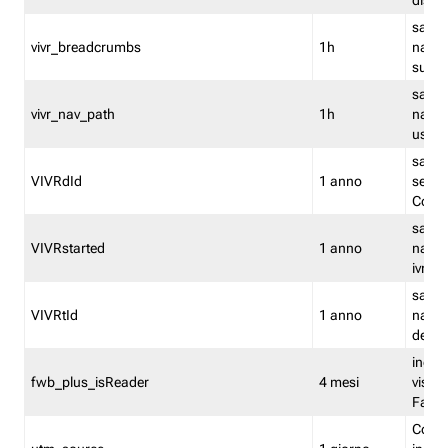
dismi
salva
vivr_breadcrumbs
1h
navig
su vis
salva 
vivr_nav_path
1h
navig
usato
salva 
VIVRdId
1 anno
sessio
Conv
salva 
VIVRstarted
1 anno
navig
ivr ini
salva 
VIVRtId
1 anno
naviga
del cl
indica
fwb_plus_isReader
4 mesi
visual
Fastw
Cooki