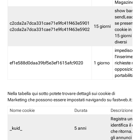
Magazine
show banner
sendLead A
c2cda2a7dca331cae71e9fc41f463e5901
se presenti e
15 giorni
c2cda2a7dca331cae71e9fc41f463e5902
cookie in un 
15 giorni e in
diversi
impedisce
l'inserimento 
ef1e588d0daa39bf5e3ef1615afc9020
1 giorno
richieste mult
opposizione
portabilità g
Nella tabella qui sotto potete trovare dettagli sui cookie di
Marketing che possono essere impostati navigando su fastweb.it:
Nome cookie
Durata
Descrizione
Registra un ID 
identifica il dis
_kuid_
5 anni
che ritorna. L'I
gli annunci mira