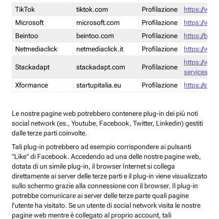
TikTok
tiktok.com
Profilazione
https://www
Microsoft
microsoft.com
Profilazione
https://www
Beintoo
beintoo.com
Profilazione
https://bei
Netmediaclick
netmediaclick.it
Profilazione
https://www
https://ww
Stackadapt
stackadapt.com
Profilazione
services-pri
Xformance
startupitalia.eu
Profilazione
https://start
Le nostre pagine web potrebbero contenere plug-in dei più noti
social network (es., Youtube, Facebook, Twitter, Linkedin) gestiti
dalle terze parti coinvolte.
Tali plug-in potrebbero ad esempio corrispondere ai pulsanti
"Like" di Facebook. Accedendo ad una delle nostre pagine web,
dotata di un simile plug-in, il browser Internet si collega
direttamente ai server delle terze parti e il plug-in viene visualizzato
sullo schermo grazie alla connessione con il browser. Il plug-in
potrebbe comunicare ai server delle terze parte quali pagine
l'utente ha visitato. Se un utente di social network visita le nostre
pagine web mentre è collegato al proprio account, tali