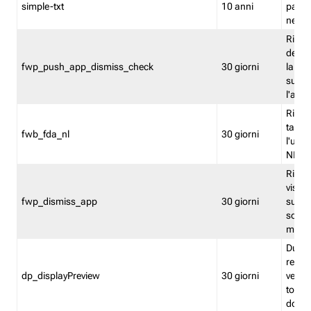
simple-txt
10 anni
pagina
nell'
Ricord
dell'u
fwp_push_app_dismiss_check
30 giorni
la po
sugge
l'audi
Riport
tacci
fwb_fda_nl
30 giorni
l'uten
NL
Ricor
visto 
fwp_dismiss_app
30 giorni
sugge
scari
mobil
Durant
regis
dp_displayPreview
30 giorni
verica
torna
dopo v