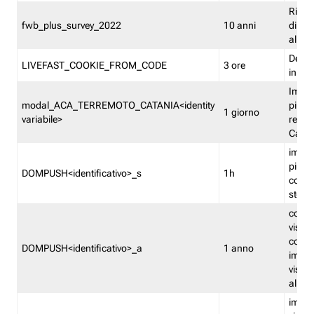
Ricor
fwb_plus_survey_2022
10 anni
di su
all'ut
Dedupl
LIVEFAST_COOKIE_FROM_CODE
3 ore
in Fa
Imped
modal_ACA_TERREMOTO_CATANIA<identity
più vo
1 giorno
variabile>
relati
Catan
imped
più p
DOMPUSH<identificativo>_s
1h
comme
stess
conta
visua
comme
DOMPUSH<identificativo>_a
1 anno
imped
visua
all'in
imped