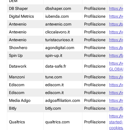
DEM
DB Shaper
dbshaper.com
Profilazione
https://www
Digital Metrics
iubenda.com
Profilazione
https://www
Antevenio
antevenio.com
Profilazione
https://pmp.
Antevenio
cliccalavoro.it
Profilazione
https://www
Antevenio
turistacurioso.it
Profilazione
https://www.
Showhero
agondigital.com
Profilazione
https://agon
Spin Up
spin-up.it
Profilazione
https://blog
https://ww
Datawork
data-safe.fr
Profilazione
GLOBAL-LT
Manzoni
tune.com
Profilazione
https://www
Ediscom
ediscom.it
Profilazione
https://www
Ediscom
ediscom.it
Profilazione
https://www
Media Adgo
adgoaffiliation.com
Profilazione
https://med
Bitly
bitly.com
Profilazione
https://bitl
https://www
Qualtrics
qualtrics.com
Profilazione
started-wi
cookies/