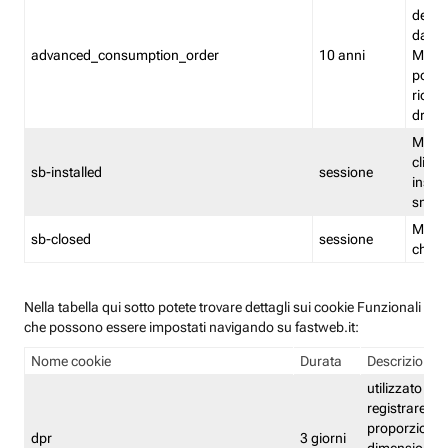
delle 
dash
advanced_consumption_order
10 anni
Monit
posso
riord
drag
Memor
clicca
sb-installed
sessione
instal
smar
Memor
sb-closed
sessione
chius
Nella tabella qui sotto potete trovare dettagli sui cookie Funzionali
che possono essere impostati navigando su fastweb.it:
Nome cookie
Durata
Descrizione
utilizzato per
registrare le
proporzioni e
dpr
3 giorni