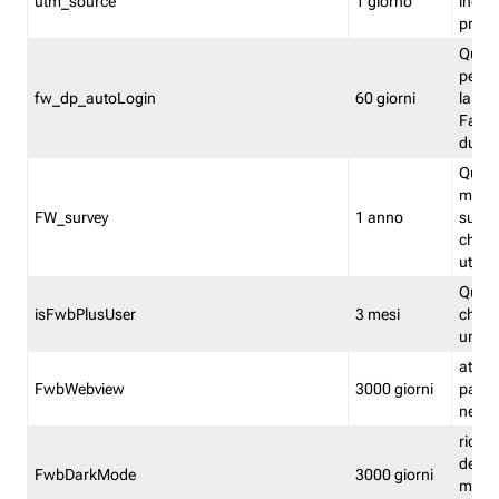
utm_source
1 giorno
indica
proven
Quest
perme
fw_dp_autoLogin
60 giorni
la log
Fastwe
durat
Quest
manti
FW_survey
1 anno
surve
chiuse
utenti
Quest
isFwbPlusUser
3 mesi
che l'
una l
attiva 
FwbWebview
3000 giorni
pagina
nell'
ricor
dell'u
FwbDarkMode
3000 giorni
mode 