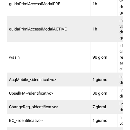
visual
guidaPrimiAccessiModalPRE
1h
della
guida 
imped
visual
guidaPrimiAccessiModalACTIVE
1h
della
guida 
identi
che si
wasin
90 giorni
rete f
autent
clienti
limita
AcqMobile_<identificativo>
1 giorno
di ac
limita
UpsellFM-<identificativo>
30 giorni
di ups
limita
ChangeReq_<identificativo>
7 giorni
ricon
limita
BC_<identificativo>
1 giorno
vouch