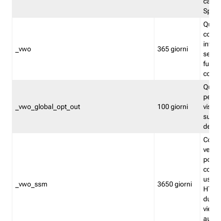
caso 
Split
Quest
conten
infor
_vwo
365 giorni
servi
futuro,
cooki
Quest
persi
_vwo_global_opt_out
100 giorni
visita
su tut
deter
Cookie
verif
possa
cookie
usano 
_vwo_ssm
3650 giorni
HTTP.
durat
viene 
autom