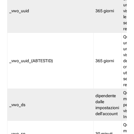
univo
_vwo_uuid
365 giorni
visita
le fun
segme
repor
Quest
un ide
univo
visita
_vwo_uuid_{ABTESTID}
365 giorni
del t
cross
utiliz
segme
repor
Quest
dipendente
memor
dalle
_vwo_ds
persis
impostazioni
visit
dell'account
Insig
Quest
memo
_vwo_sn
30 minuti