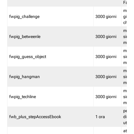
Fastw
mantie
fwpig_challenge
3000 giorni
giochi
chall
mantie
fwpig_betweenle
3000 giorni
singol
modal
mantie
fwpig_guess_object
3000 giorni
singol
modal
mantie
fwpig_hangman
3000 giorni
singol
modal
mantie
fwpig_techline
3000 giorni
singol
modal
perme
fwb_plus_stepAccessEbook
1 ora
di un 
utenti
attiva 