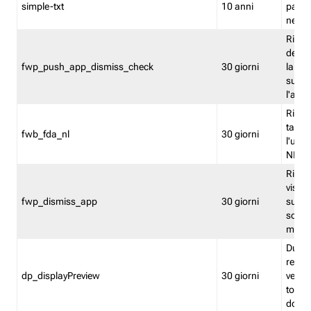
simple-txt
10 anni
pagina
nell'
Ricord
dell'u
fwp_push_app_dismiss_check
30 giorni
la po
sugge
l'audi
Riport
tacci
fwb_fda_nl
30 giorni
l'uten
NL
Ricor
visto 
fwp_dismiss_app
30 giorni
sugge
scari
mobil
Durant
regis
dp_displayPreview
30 giorni
verica
torna
dopo v