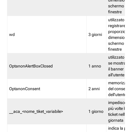
dimensioni de
schermo e de
finestre
utilizzato per
registrare le
proporzioni e
wd
3 giorni
dimensioni de
schermo e de
finestre
utilizzato pe
se mostrare
OptanonAlertBoxClosed
1 anno
il banner pri
all'utente
memorizza lo
OptanonConsent
2 anni
del consenso
dell'utente
impedisce di 
più volte lo s
__aca_<nome_tiket_variabile>
1 giorno
ticket nell'ar
giornata
indica la pre