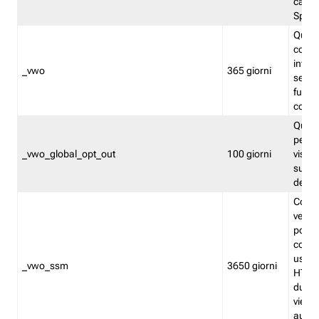
caso 
Split
Quest
conten
infor
_vwo
365 giorni
servi
futuro,
cooki
Quest
persi
_vwo_global_opt_out
100 giorni
visita
su tut
deter
Cookie
verif
possa
cookie
usano 
_vwo_ssm
3650 giorni
HTTP.
durat
viene 
autom