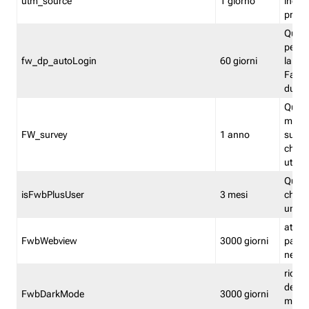
utm_source
1 giorno
indica
proven
Quest
perme
fw_dp_autoLogin
60 giorni
la log
Fastwe
durat
Quest
manti
FW_survey
1 anno
surve
chiuse
utenti
Quest
isFwbPlusUser
3 mesi
che l'
una l
attiva 
FwbWebview
3000 giorni
pagina
nell'
ricor
dell'u
FwbDarkMode
3000 giorni
mode 