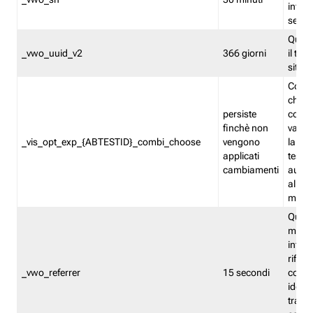
inform
sessi
Quest
_vwo_uuid_v2
366 giorni
il tra
sito 
Cooki
che m
persiste
combi
finchè non
varian
_vis_opt_exp_{ABTESTID}_combi_choose
vengono
la co
applicati
test. 
cambiamenti
autom
all'ap
modif
Quest
memor
infor
riferi
_vwo_referrer
15 secondi
conse
identi
traffi