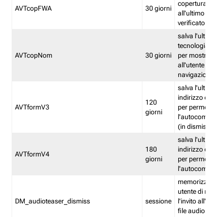
copertura fw
AVTcopFWA
30 giorni
all'ultimo ind
verificato
salva l'ultima
tecnologia ve
AVTcopNom
30 giorni
per mostrarl
all'utente dur
navigazione
salva l'ultimo
indirizzo di 
120
AVTformV3
per permette
giorni
l'autocompl
(in dismissio
salva l'ultimo
180
indirizzo di 
AVTformV4
giorni
per permette
l'autocompl
memorizza la
utente di non
DM_audioteaser_dismiss
sessione
l'invito all'as
file audio del 