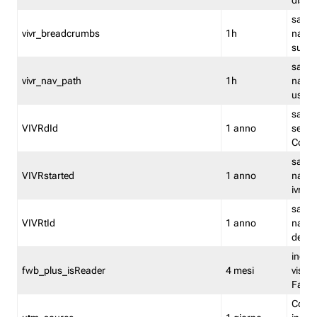
dismi
salva
vivr_breadcrumbs
1h
navig
su vis
salva 
vivr_nav_path
1h
navig
usato
salva 
VIVRdId
1 anno
sessio
Conv
salva 
VIVRstarted
1 anno
navig
ivr ini
salva 
VIVRtId
1 anno
naviga
del cl
indica
fwb_plus_isReader
4 mesi
visual
Fastw
Cooki