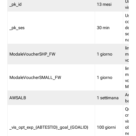
Usato 
_pk_id
13 mesi
visitat
Usato 
comp
_pk_ses
30 min
dell’u
sessi
navig
limita
ModaleVoucherSHP_FW
1 giorno
multi
vouche
limita
multi
ModaleVoucherSMALL_FW
1 giorno
vouch
Medie
Amaz
AWSALB
1 settimana
balan
Quest
creat
visit
_vis_opt_exp_{ABTESTID}_goal_{GOALID}
100 giorni
obiett
nel co