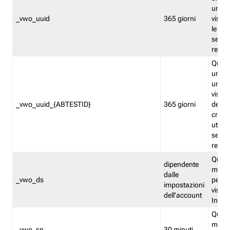
univo
_vwo_uuid
365 giorni
visita
le fun
segme
repor
Quest
un ide
univo
visita
_vwo_uuid_{ABTESTID}
365 giorni
del t
cross
utiliz
segme
repor
Quest
dipendente
memor
dalle
_vwo_ds
persis
impostazioni
visit
dell'account
Insig
Quest
memo
_vwo_sn
30 minuti