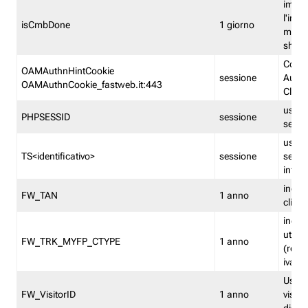
imped
l'inse
isCmbDone
1 giorno
multi
shp
Cooki
OAMAuthnHintCookie
sessione
Auten
OAMAuthnCookie_fastweb.it:443
Clien
usata
PHPSESSID
sessione
sessi
usata
TS<identificativo>
sessione
sessi
inform
indica
FW_TAN
1 anno
clien
indica
utent
FW_TRK_MYFP_CTYPE
1 anno
(resid
iva/i
Usato 
FW_VisitorID
1 anno
visitat