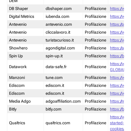
DEM
DB Shaper
dbshaper.com
Profilazione
https://www
Digital Metrics
iubenda.com
Profilazione
https://www
Antevenio
antevenio.com
Profilazione
https://pmp.
Antevenio
cliccalavoro.it
Profilazione
https://www
Antevenio
turistacurioso.it
Profilazione
https://www.
Showhero
agondigital.com
Profilazione
https://agon
Spin Up
spin-up.it
Profilazione
https://blog
https://ww
Datawork
data-safe.fr
Profilazione
GLOBAL-LT
Manzoni
tune.com
Profilazione
https://www
Ediscom
ediscom.it
Profilazione
https://www
Ediscom
ediscom.it
Profilazione
https://www
Media Adgo
adgoaffiliation.com
Profilazione
https://med
Bitly
bitly.com
Profilazione
https://bitl
https://www
Qualtrics
qualtrics.com
Profilazione
started-wi
cookies/