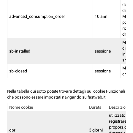
delle 
dash
advanced_consumption_order
10 anni
Monit
posso
riord
drag
Memor
clicca
sb-installed
sessione
instal
smar
Memor
sb-closed
sessione
chius
Nella tabella qui sotto potete trovare dettagli sui cookie Funzionali
che possono essere impostati navigando su fastweb.it:
Nome cookie
Durata
Descrizione
utilizzato per
registrare le
proporzioni e
dpr
3 giorni