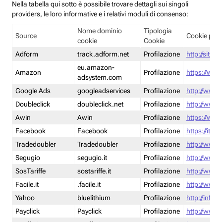
Nella tabella qui sotto è possibile trovare dettagli sui singoli
providers, le loro informative e i relativi moduli di consenso:
Nome dominio
Tipologia
Source
Cookie poli
cookie
Cookie
Adform
track.adform.net
Profilazione
http://site.
eu.amazon-
Amazon
Profilazione
https://www
adsystem.com
Google Ads
googleadservices
Profilazione
http://www.
Doubleclick
doubleclick.net
Profilazione
http://www.
Awin
Awin
Profilazione
https://www
Facebook
Facebook
Profilazione
https://it-
Tradedoubler
Tradedoubler
Profilazione
http://www.
Segugio
segugio.it
Profilazione
http://www.
SosTariffe
sostariffe.it
Profilazione
http://www.s
Facile.it
.facile.it
Profilazione
http://www.f
Yahoo
bluelithium
Profilazione
http://info.
Payclick
Payclick
Profilazione
http://www.p