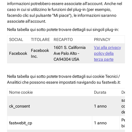
informazioni potrebbero essere associate all'account. Anche nel
caso in cui si utilizzino le funzioni del plug-in (per esempio,
facendo clic sul pulsante "Mi piace"), le informazioni saranno
associate all'account.
Nella tabella qui sotto potete trovare dettagli sui singoli plug-in:
SOCIAL
TITOLARE
RECAPITO
PRIVACY
1601 S. California
Vai alla privacy
Facebook
Facebook
Ave Palo Alto -
policy della
Inc.
CA94304 USA
terza parte
Nella tabella qui sotto potete trovare dettagli sui cookie Tecnici /
Analitici che possono essere impostati navigando su fastweb.it:
Nome cookie
Durata
Descr
salva i
ck_consent
1 anno
conse
dei c
Persi
fastwebit_cp
1 anno
bilanc