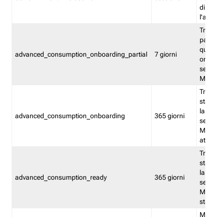
direct
l'attr
Tracc
parzia
quest
advanced_consumption_onboarding_partial
7 giorni
onbord
serviz
Moni
Tracci
stata 
la not
advanced_consumption_onboarding
365 giorni
serviz
Monit
attiva
Tracci
stata 
la not
advanced_consumption_ready
365 giorni
serviz
Monit
stato 
Memor