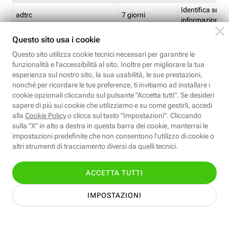
Identifica se so
adtrc
7 giorni
informazioni s
Limite di freq
CFFC<TagID>
7 giorni
composto
Identifica se c'
ricontrollare l'
CM
1 giorno
corrispondenti 
(impostata da 
Identifica se c'
ricontrollare l'
CM14
14 giorni
corrispondenti 
(impostata da 
Identifica l'app
CT<TrackingSetupID>
1 ora
clic per i pixel d
pagine dell'ins
Identifica la quo
EBFC<BannerID>
7 giorni
banner espandi
Identifica la qu
EBFCD<BannerID>
7 giorni
per il banner e