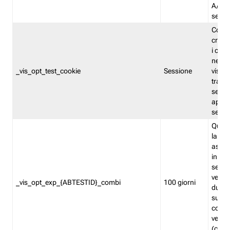
A/B. I
sempr
Cooki
creato
i cook
nel b
_vis_opt_test_cookie
Sessione
visita
tracc
sessi
aperte
sempr
Quest
la var
assegn
in mo
sempr
versi
_vis_opt_exp_{ABTESTID}_combi
100 giorni
durant
succes
corri
versio
(contr