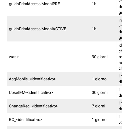
visual
guidaPrimiAccessiModalPRE
1h
della
guida 
imped
visual
guidaPrimiAccessiModalACTIVE
1h
della
guida 
identi
che si
wasin
90 giorni
rete f
autent
clienti
limita
AcqMobile_<identificativo>
1 giorno
di ac
limita
UpsellFM-<identificativo>
30 giorni
di ups
limita
ChangeReq_<identificativo>
7 giorni
ricon
limita
BC_<identificativo>
1 giorno
vouch