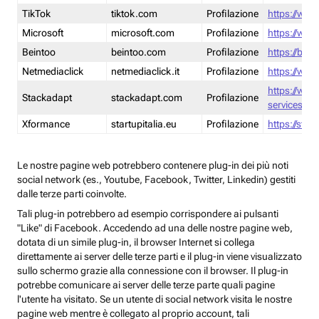
TikTok
tiktok.com
Profilazione
https://www
Microsoft
microsoft.com
Profilazione
https://www
Beintoo
beintoo.com
Profilazione
https://bei
Netmediaclick
netmediaclick.it
Profilazione
https://www
https://ww
Stackadapt
stackadapt.com
Profilazione
services-pri
Xformance
startupitalia.eu
Profilazione
https://start
Le nostre pagine web potrebbero contenere plug-in dei più noti
social network (es., Youtube, Facebook, Twitter, Linkedin) gestiti
dalle terze parti coinvolte.
Tali plug-in potrebbero ad esempio corrispondere ai pulsanti
"Like" di Facebook. Accedendo ad una delle nostre pagine web,
dotata di un simile plug-in, il browser Internet si collega
direttamente ai server delle terze parti e il plug-in viene visualizzato
sullo schermo grazie alla connessione con il browser. Il plug-in
potrebbe comunicare ai server delle terze parte quali pagine
l'utente ha visitato. Se un utente di social network visita le nostre
pagine web mentre è collegato al proprio account, tali