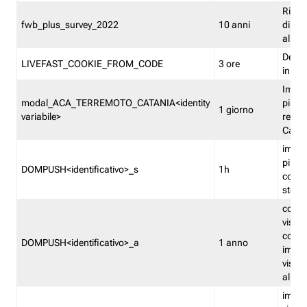
Ricor
fwb_plus_survey_2022
10 anni
di su
all'ut
Dedupl
LIVEFAST_COOKIE_FROM_CODE
3 ore
in Fa
Imped
modal_ACA_TERREMOTO_CATANIA<identity
più vo
1 giorno
variabile>
relati
Catan
imped
più p
DOMPUSH<identificativo>_s
1h
comme
stess
conta
visua
comme
DOMPUSH<identificativo>_a
1 anno
imped
visua
all'in
imped