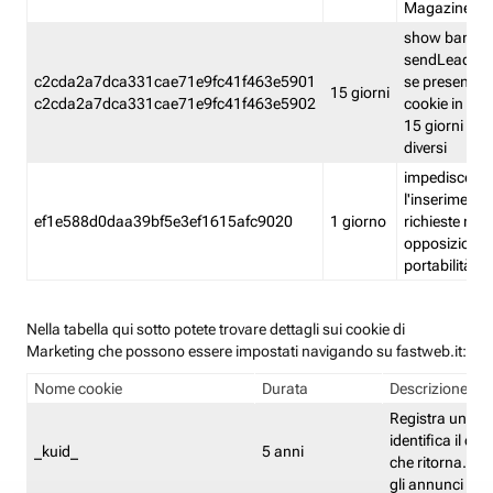
Magazine
show banner
sendLead A
c2cda2a7dca331cae71e9fc41f463e5901
se presenti e
15 giorni
c2cda2a7dca331cae71e9fc41f463e5902
cookie in un 
15 giorni e in
diversi
impedisce
l'inserimento 
ef1e588d0daa39bf5e3ef1615afc9020
1 giorno
richieste mult
opposizione
portabilità g
Nella tabella qui sotto potete trovare dettagli sui cookie di
Marketing che possono essere impostati navigando su fastweb.it:
Nome cookie
Durata
Descrizione
Registra un ID 
identifica il dis
_kuid_
5 anni
che ritorna. L'I
gli annunci mira