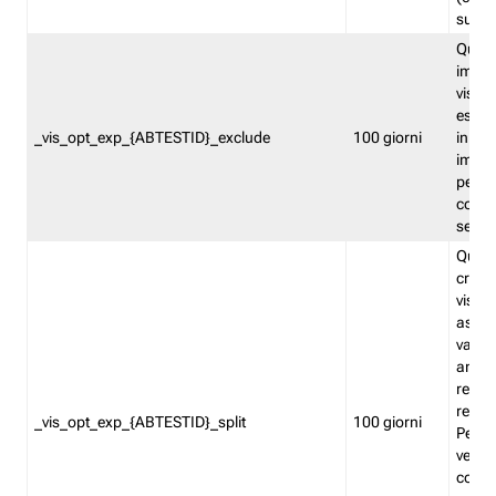
succes
Quest
impos
visita
esclu
_vis_opt_exp_{ABTESTID}_exclude
100 giorni
in bas
impos
percen
coinvo
sempr
Quest
creat
visita
asseg
varia
ancor
reind
relati
_vis_opt_exp_{ABTESTID}_split
100 giorni
Perme
verifi
corri