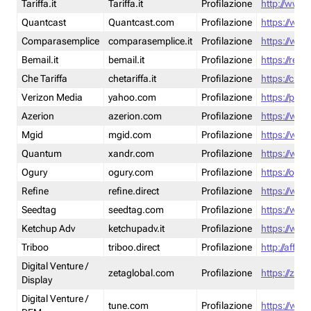
Tariffa.it
Tariffa.it
Profilazione
http://www.t
Quantcast
Quantcast.com
Profilazione
https://www
Comparasemplice
comparasemplice.it
Profilazione
https://www
Bemail.it
bemail.it
Profilazione
https://reta
Che Tariffa
chetariffa.it
Profilazione
https://chet
Verizon Media
yahoo.com
Profilazione
https://pol
Azerion
azerion.com
Profilazione
https://www
Mgid
mgid.com
Profilazione
https://www
Quantum
xandr.com
Profilazione
https://www
Ogury
ogury.com
Profilazione
https://ogur
Refine
refine.direct
Profilazione
https://www.
Seedtag
seedtag.com
Profilazione
https://www
Ketchup Adv
ketchupadv.it
Profilazione
https://www
Triboo
triboo.direct
Profilazione
http://affili
Digital Venture /
zetaglobal.com
Profilazione
https://zeta
Display
Digital Venture /
tune.com
Profilazione
https://www