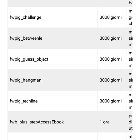
Fastw
mantie
fwpig_challenge
3000 giorni
giochi
chall
mantie
fwpig_betweenle
3000 giorni
singol
modal
mantie
fwpig_guess_object
3000 giorni
singol
modal
mantie
fwpig_hangman
3000 giorni
singol
modal
mantie
fwpig_techline
3000 giorni
singol
modal
perme
fwb_plus_stepAccessEbook
1 ora
di un 
utenti
attiva 