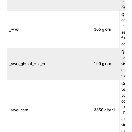
caso 
Split
Quest
conten
infor
_vwo
365 giorni
servi
futuro,
cooki
Quest
persi
_vwo_global_opt_out
100 giorni
visita
su tut
deter
Cookie
verif
possa
cookie
usano 
_vwo_ssm
3650 giorni
HTTP.
durat
viene 
autom