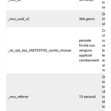
inform
sessi
Quest
_vwo_uuid_v2
366 giorni
il tra
sito 
Cooki
che m
persiste
combi
finchè non
varian
_vis_opt_exp_{ABTESTID}_combi_choose
vengono
la co
applicati
test. 
cambiamenti
autom
all'ap
modif
Quest
memor
infor
riferi
_vwo_referrer
15 secondi
conse
identi
traffi