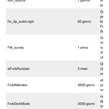
utm_source
1 giorno
indica
proven
Quest
perme
fw_dp_autoLogin
60 giorni
la log
Fastwe
durat
Quest
manti
FW_survey
1 anno
surve
chiuse
utenti
Quest
isFwbPlusUser
3 mesi
che l'
una l
attiva 
FwbWebview
3000 giorni
pagina
nell'
ricor
dell'u
FwbDarkMode
3000 giorni
mode 