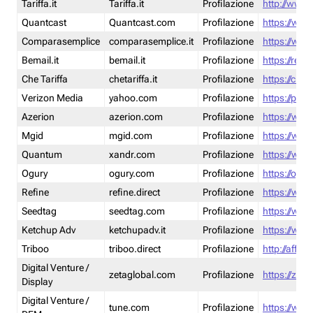
Tariffa.it
Tariffa.it
Profilazione
http://www.t
Quantcast
Quantcast.com
Profilazione
https://www
Comparasemplice
comparasemplice.it
Profilazione
https://www
Bemail.it
bemail.it
Profilazione
https://reta
Che Tariffa
chetariffa.it
Profilazione
https://chet
Verizon Media
yahoo.com
Profilazione
https://pol
Azerion
azerion.com
Profilazione
https://www
Mgid
mgid.com
Profilazione
https://www
Quantum
xandr.com
Profilazione
https://www
Ogury
ogury.com
Profilazione
https://ogur
Refine
refine.direct
Profilazione
https://www.
Seedtag
seedtag.com
Profilazione
https://www
Ketchup Adv
ketchupadv.it
Profilazione
https://www
Triboo
triboo.direct
Profilazione
http://affili
Digital Venture /
zetaglobal.com
Profilazione
https://zeta
Display
Digital Venture /
tune.com
Profilazione
https://www