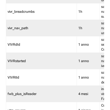
dismi
salva
vivr_breadcrumbs
1h
navig
su vis
salva 
vivr_nav_path
1h
navig
usato
salva 
VIVRdId
1 anno
sessio
Conv
salva 
VIVRstarted
1 anno
navig
ivr ini
salva 
VIVRtId
1 anno
naviga
del cl
indica
fwb_plus_isReader
4 mesi
visual
Fastw
Cooki