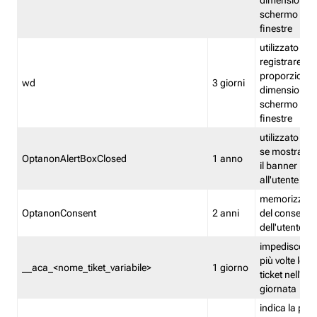
dimensioni de
schermo e de
finestre
utilizzato per
registrare le
proporzioni e
wd
3 giorni
dimensioni de
schermo e de
finestre
utilizzato pe
se mostrare
OptanonAlertBoxClosed
1 anno
il banner pri
all'utente
memorizza lo
OptanonConsent
2 anni
del consenso
dell'utente
impedisce di 
più volte lo s
__aca_<nome_tiket_variabile>
1 giorno
ticket nell'ar
giornata
indica la pre