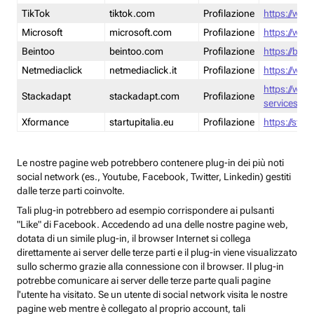
TikTok
tiktok.com
Profilazione
https://www
Microsoft
microsoft.com
Profilazione
https://www
Beintoo
beintoo.com
Profilazione
https://bei
Netmediaclick
netmediaclick.it
Profilazione
https://www
https://ww
Stackadapt
stackadapt.com
Profilazione
services-pri
Xformance
startupitalia.eu
Profilazione
https://start
Le nostre pagine web potrebbero contenere plug-in dei più noti
social network (es., Youtube, Facebook, Twitter, Linkedin) gestiti
dalle terze parti coinvolte.
Tali plug-in potrebbero ad esempio corrispondere ai pulsanti
"Like" di Facebook. Accedendo ad una delle nostre pagine web,
dotata di un simile plug-in, il browser Internet si collega
direttamente ai server delle terze parti e il plug-in viene visualizzato
sullo schermo grazie alla connessione con il browser. Il plug-in
potrebbe comunicare ai server delle terze parte quali pagine
l'utente ha visitato. Se un utente di social network visita le nostre
pagine web mentre è collegato al proprio account, tali