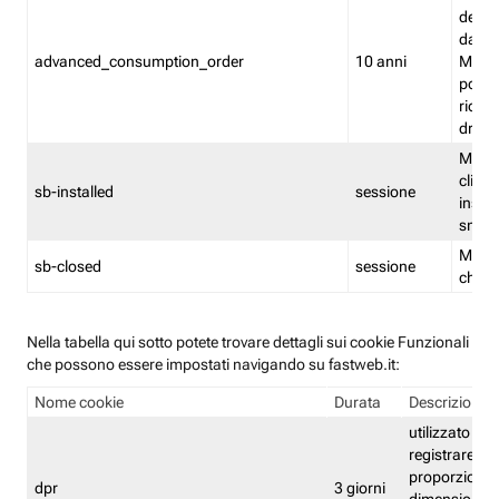
delle 
dash
advanced_consumption_order
10 anni
Monit
posso
riord
drag
Memor
clicca
sb-installed
sessione
instal
smar
Memor
sb-closed
sessione
chius
Nella tabella qui sotto potete trovare dettagli sui cookie Funzionali
che possono essere impostati navigando su fastweb.it:
Nome cookie
Durata
Descrizione
utilizzato per
registrare le
proporzioni e
dpr
3 giorni