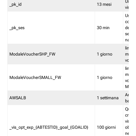
Usato 
_pk_id
13 mesi
visitat
Usato 
comp
_pk_ses
30 min
dell’u
sessi
navig
limita
ModaleVoucherSHP_FW
1 giorno
multi
vouche
limita
multi
ModaleVoucherSMALL_FW
1 giorno
vouch
Medie
Amaz
AWSALB
1 settimana
balan
Quest
creat
visit
_vis_opt_exp_{ABTESTID}_goal_{GOALID}
100 giorni
obiett
nel co