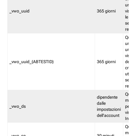
univo
_vwo_uuid
365 giorni
visita
le fun
segme
repor
Quest
un ide
univo
visita
_vwo_uuid_{ABTESTID}
365 giorni
del t
cross
utiliz
segme
repor
Quest
dipendente
memor
dalle
_vwo_ds
persis
impostazioni
visit
dell'account
Insig
Quest
memo
_vwo_sn
30 minuti