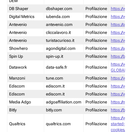
DEM
DB Shaper
dbshaper.com
Profilazione
https://www
Digital Metrics
iubenda.com
Profilazione
https://www
Antevenio
antevenio.com
Profilazione
https://pmp.
Antevenio
cliccalavoro.it
Profilazione
https://www
Antevenio
turistacurioso.it
Profilazione
https://www.
Showhero
agondigital.com
Profilazione
https://agon
Spin Up
spin-up.it
Profilazione
https://blog
https://ww
Datawork
data-safe.fr
Profilazione
GLOBAL-LT
Manzoni
tune.com
Profilazione
https://www
Ediscom
ediscom.it
Profilazione
https://www
Ediscom
ediscom.it
Profilazione
https://www
Media Adgo
adgoaffiliation.com
Profilazione
https://med
Bitly
bitly.com
Profilazione
https://bitl
https://www
Qualtrics
qualtrics.com
Profilazione
started-wi
cookies/