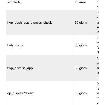
simple-txt
10 anni
pagina
nell'
Ricord
dell'u
fwp_push_app_dismiss_check
30 giorni
la po
sugge
l'audi
Riport
tacci
fwb_fda_nl
30 giorni
l'uten
NL
Ricor
visto 
fwp_dismiss_app
30 giorni
sugge
scari
mobil
Durant
regis
dp_displayPreview
30 giorni
verica
torna
dopo v