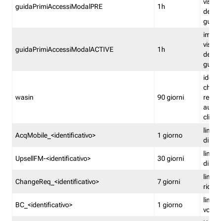
visual
guidaPrimiAccessiModalPRE
1h
della
guida 
imped
visual
guidaPrimiAccessiModalACTIVE
1h
della
guida 
identi
che si
wasin
90 giorni
rete f
autent
clienti
limita
AcqMobile_<identificativo>
1 giorno
di ac
limita
UpsellFM-<identificativo>
30 giorni
di ups
limita
ChangeReq_<identificativo>
7 giorni
ricon
limita
BC_<identificativo>
1 giorno
vouch