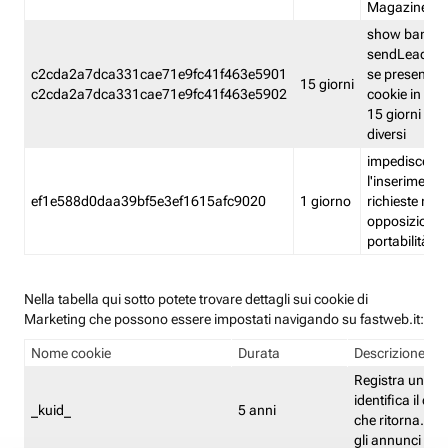
Magazine
show banner
sendLead A
c2cda2a7dca331cae71e9fc41f463e5901
se presenti e
15 giorni
c2cda2a7dca331cae71e9fc41f463e5902
cookie in un 
15 giorni e in
diversi
impedisce
l'inserimento 
ef1e588d0daa39bf5e3ef1615afc9020
1 giorno
richieste mult
opposizione
portabilità g
Nella tabella qui sotto potete trovare dettagli sui cookie di
Marketing che possono essere impostati navigando su fastweb.it:
Nome cookie
Durata
Descrizione
Registra un ID 
identifica il dis
_kuid_
5 anni
che ritorna. L'I
gli annunci mira