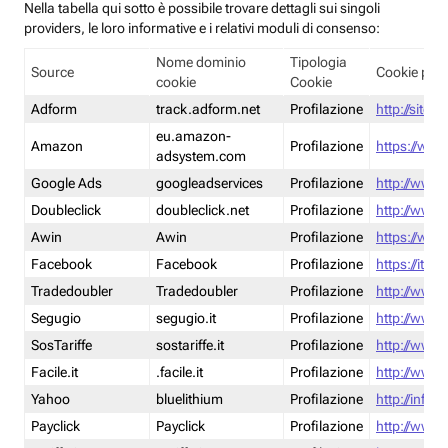
Nella tabella qui sotto è possibile trovare dettagli sui singoli
providers, le loro informative e i relativi moduli di consenso:
Nome dominio
Tipologia
Source
Cookie poli
cookie
Cookie
Adform
track.adform.net
Profilazione
http://site.
eu.amazon-
Amazon
Profilazione
https://www
adsystem.com
Google Ads
googleadservices
Profilazione
http://www.
Doubleclick
doubleclick.net
Profilazione
http://www.
Awin
Awin
Profilazione
https://www
Facebook
Facebook
Profilazione
https://it-
Tradedoubler
Tradedoubler
Profilazione
http://www.
Segugio
segugio.it
Profilazione
http://www.
SosTariffe
sostariffe.it
Profilazione
http://www.s
Facile.it
.facile.it
Profilazione
http://www.f
Yahoo
bluelithium
Profilazione
http://info.
Payclick
Payclick
Profilazione
http://www.p