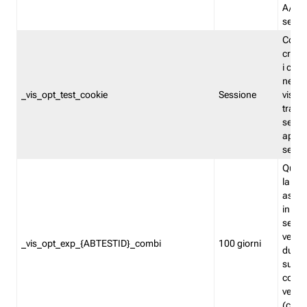
A/B. I
sempr
Cooki
creato
i cook
nel b
_vis_opt_test_cookie
Sessione
visita
tracc
sessi
aperte
sempr
Quest
la var
assegn
in mo
sempr
versi
_vis_opt_exp_{ABTESTID}_combi
100 giorni
durant
succes
corri
versio
(contr