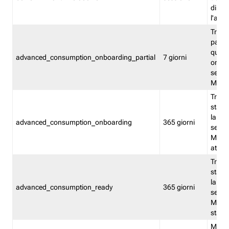
direct
l'attr
Tracc
parzia
quest
advanced_consumption_onboarding_partial
7 giorni
onbord
serviz
Moni
Tracci
stata 
la not
advanced_consumption_onboarding
365 giorni
serviz
Monit
attiva
Tracci
stata 
la not
advanced_consumption_ready
365 giorni
serviz
Monit
stato 
Memor