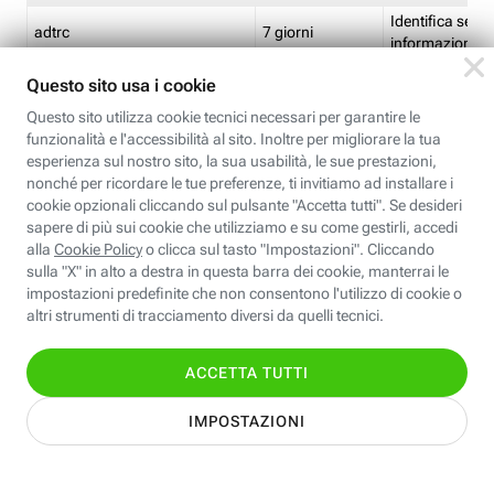
Identifica se so
adtrc
7 giorni
informazioni s
Limite di freq
CFFC<TagID>
7 giorni
composto
Identifica se c'
ricontrollare l'
CM
1 giorno
corrispondenti 
(impostata da 
Identifica se c'
ricontrollare l'
CM14
14 giorni
corrispondenti 
(impostata da 
Identifica l'app
CT<TrackingSetupID>
1 ora
clic per i pixel d
pagine dell'ins
Identifica la quo
EBFC<BannerID>
7 giorni
banner espandi
Identifica la qu
EBFCD<BannerID>
7 giorni
per il banner e