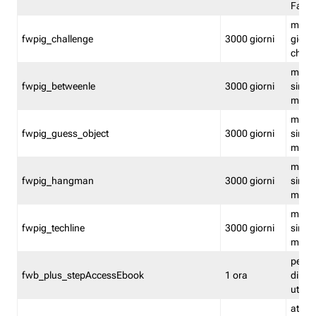
Fastw
mantie
fwpig_challenge
3000 giorni
giochi
chall
mantie
fwpig_betweenle
3000 giorni
singol
modal
mantie
fwpig_guess_object
3000 giorni
singol
modal
mantie
fwpig_hangman
3000 giorni
singol
modal
mantie
fwpig_techline
3000 giorni
singol
modal
perme
fwb_plus_stepAccessEbook
1 ora
di un 
utenti
attiva 