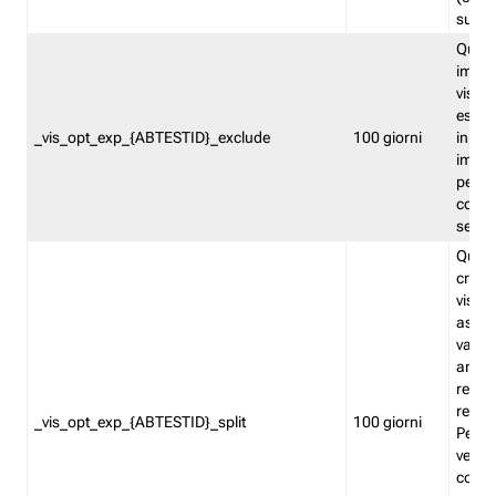
succes
Quest
impos
visita
esclu
_vis_opt_exp_{ABTESTID}_exclude
100 giorni
in bas
impos
percen
coinvo
sempr
Quest
creat
visita
asseg
varia
ancor
reind
relati
_vis_opt_exp_{ABTESTID}_split
100 giorni
Perme
verifi
corri