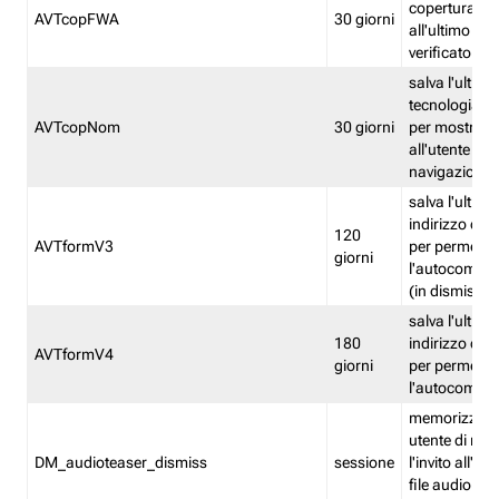
copertura fw
AVTcopFWA
30 giorni
all'ultimo ind
verificato
salva l'ultima
tecnologia ve
AVTcopNom
30 giorni
per mostrarl
all'utente dur
navigazione
salva l'ultimo
indirizzo di 
120
AVTformV3
per permette
giorni
l'autocompl
(in dismissio
salva l'ultimo
180
indirizzo di 
AVTformV4
giorni
per permette
l'autocompl
memorizza la
utente di non
DM_audioteaser_dismiss
sessione
l'invito all'as
file audio del 