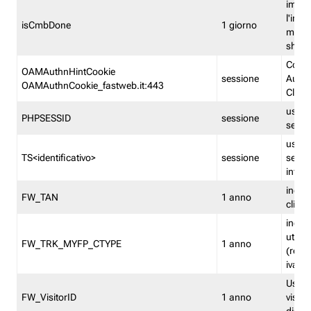
imped
l'inse
isCmbDone
1 giorno
multi
shp
Cooki
OAMAuthnHintCookie
sessione
Auten
OAMAuthnCookie_fastweb.it:443
Clien
usata
PHPSESSID
sessione
sessi
usata
TS<identificativo>
sessione
sessi
inform
indica
FW_TAN
1 anno
clien
indica
utent
FW_TRK_MYFP_CTYPE
1 anno
(resid
iva/i
Usato 
FW_VisitorID
1 anno
visitat