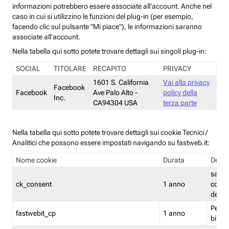
informazioni potrebbero essere associate all'account. Anche nel
caso in cui si utilizzino le funzioni del plug-in (per esempio,
facendo clic sul pulsante "Mi piace"), le informazioni saranno
associate all'account.
Nella tabella qui sotto potete trovare dettagli sui singoli plug-in:
SOCIAL
TITOLARE
RECAPITO
PRIVACY
1601 S. California
Vai alla privacy
Facebook
Facebook
Ave Palo Alto -
policy della
Inc.
CA94304 USA
terza parte
Nella tabella qui sotto potete trovare dettagli sui cookie Tecnici /
Analitici che possono essere impostati navigando su fastweb.it:
Nome cookie
Durata
Descr
salva i
ck_consent
1 anno
conse
dei c
Persi
fastwebit_cp
1 anno
bilanc