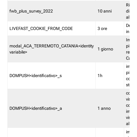
Ricor
fwb_plus_survey_2022
10 anni
di su
all'ut
Dedupl
LIVEFAST_COOKIE_FROM_CODE
3 ore
in Fa
Imped
modal_ACA_TERREMOTO_CATANIA<identity
più vo
1 giorno
variabile>
relati
Catan
imped
più p
DOMPUSH<identificativo>_s
1h
comme
stess
conta
visua
comme
DOMPUSH<identificativo>_a
1 anno
imped
visua
all'in
imped