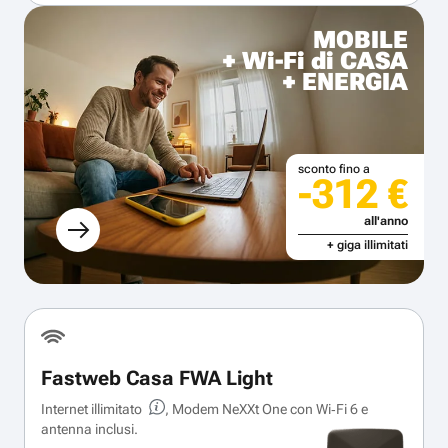
MOBILE
+ Wi-Fi di CASA
+ ENERGIA
sconto fino a
-312 €
all'anno
+ giga illimitati
Fastweb Casa FWA Light
Internet illimitato
, Modem NeXXt One con Wi‑Fi 6 e
antenna inclusi.