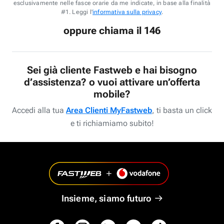
esclusivamente nelle fasce orarie da me indicate, in base alla finalità
#1. Leggi l'
informativa sulla privacy
.
oppure chiama il 146
Sei già cliente Fastweb e hai bisogno
d’assistenza? o vuoi attivare un’offerta
mobile?
Accedi alla tua
Area Clienti MyFastweb
, ti basta un click
e ti richiamiamo subito!
Insieme, siamo futuro