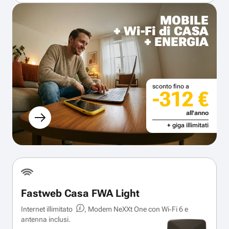
MOBILE
+ Wi-Fi di CASA
+ ENERGIA
sconto fino a
-312 €
all'anno
+ giga illimitati
Fastweb Casa FWA Light
Internet illimitato
, Modem NeXXt One con Wi‑Fi 6 e
antenna inclusi.