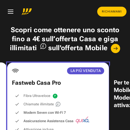
RICHIAMAMI
Scopri come ottenere uno
sconto
fino a 4€
sull’offerta Casa e
giga
illimitati
sull'offerta Mobile
LA PIÙ VENDUTA
Per te
Fastweb Casa Pro
Mobil
Fibra Ultraveloce
Modem
attiva
Chiamate illimitate
Modem Seven con Wi‑Fi 7
Assicurazione Assistenza Casa
Attivazione inclusa