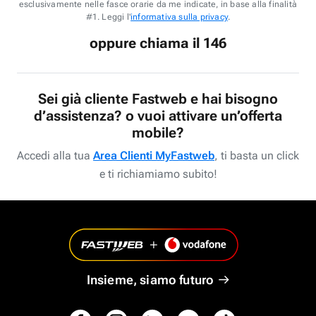
esclusivamente nelle fasce orarie da me indicate, in base alla finalità
#1. Leggi l'
informativa sulla privacy
.
oppure chiama il 146
Sei già cliente Fastweb e hai bisogno
d’assistenza? o vuoi attivare un’offerta
mobile?
Accedi alla tua
Area Clienti MyFastweb
, ti basta un click
e ti richiamiamo subito!
Insieme, siamo futuro