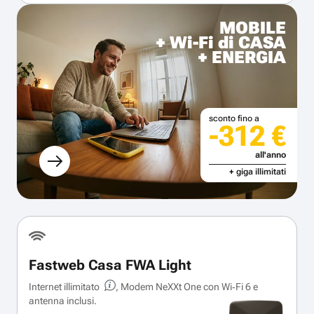
MOBILE
+ Wi-Fi di CASA
+ ENERGIA
sconto fino a
-312 €
all'anno
+ giga illimitati
Fastweb Casa FWA Light
Internet illimitato
, Modem NeXXt One con Wi‑Fi 6 e
antenna inclusi.