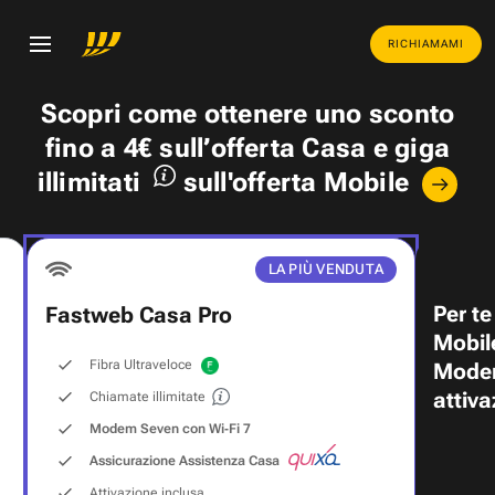
RICHIAMAMI
Scopri come ottenere uno
sconto
fino a 4€
sull’offerta Casa e
giga
illimitati
sull'offerta Mobile
LA PIÙ VENDUTA
Per te
Fastweb Casa Pro
Mobil
Fibra Ultraveloce
Modem
attiva
Chiamate illimitate
Modem Seven con Wi‑Fi 7
Assicurazione Assistenza Casa
Attivazione inclusa