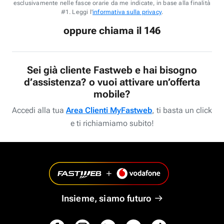
esclusivamente nelle fasce orarie da me indicate, in base alla finalità
#1. Leggi l'
informativa sulla privacy
.
oppure chiama il 146
Sei già cliente Fastweb e hai bisogno
d’assistenza? o vuoi attivare un’offerta
mobile?
Accedi alla tua
Area Clienti MyFastweb
, ti basta un click
e ti richiamiamo subito!
Insieme, siamo futuro