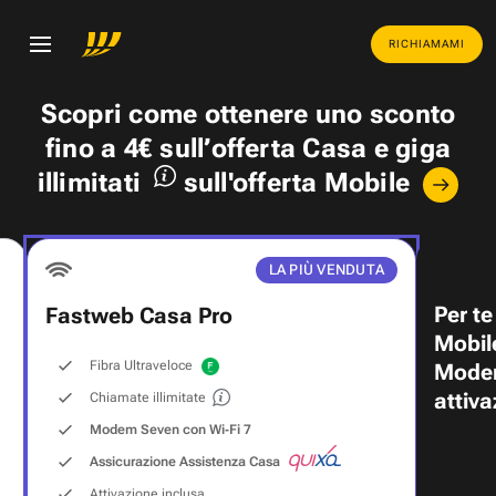
RICHIAMAMI
Scopri come ottenere uno
sconto
fino a 4€
sull’offerta Casa e
giga
illimitati
sull'offerta Mobile
LA PIÙ VENDUTA
Per te
Fastweb Casa Pro
Mobil
Fibra Ultraveloce
Modem
attiva
Chiamate illimitate
Modem Seven con Wi‑Fi 7
Assicurazione Assistenza Casa
Attivazione inclusa