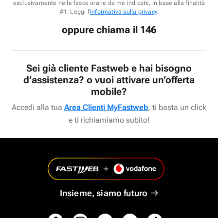
esclusivamente nelle fasce orarie da me indicate, in base alla finalità
#1. Leggi l'
informativa sulla privacy
.
oppure chiama il 146
Sei già cliente Fastweb e hai bisogno
d’assistenza? o vuoi attivare un’offerta
mobile?
Accedi alla tua
Area Clienti MyFastweb
, ti basta un click
e ti richiamiamo subito!
Insieme, siamo futuro