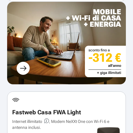
MOBILE
+ Wi-Fi di CASA
+ ENERGIA
sconto fino a
-312 €
all'anno
+ giga illimitati
Fastweb Casa FWA Light
Internet illimitato
, Modem NeXXt One con Wi‑Fi 6 e
antenna inclusi.