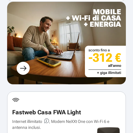
MOBILE
+ Wi-Fi di CASA
+ ENERGIA
sconto fino a
-312 €
all'anno
+ giga illimitati
Fastweb Casa FWA Light
Internet illimitato
, Modem NeXXt One con Wi‑Fi 6 e
antenna inclusi.