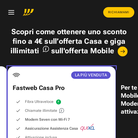
RICHIAMAMI
Scopri come ottenere uno
sconto
fino a 4€
sull’offerta Casa e
giga
illimitati
sull'offerta Mobile
LA PIÙ VENDUTA
Per te
Fastweb Casa Pro
Mobil
Fibra Ultraveloce
Modem
attiva
Chiamate illimitate
Modem Seven con Wi‑Fi 7
Assicurazione Assistenza Casa
Attivazione inclusa