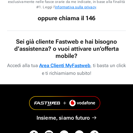
esclusivamente nelle fasce orarie da me indicate, in base alla finalità
#1. Leggi l'
informativa sulla privacy
.
oppure chiama il 146
Sei già cliente Fastweb e hai bisogno
d’assistenza? o vuoi attivare un’offerta
mobile?
Accedi alla tua
Area Clienti MyFastweb
, ti basta un click
e ti richiamiamo subito!
Insieme, siamo futuro