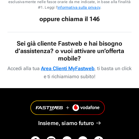
esclusivamente nelle fasce orarie da me indicate, in base alla finalità
#1. Leggi l'
informativa sulla privacy
.
oppure chiama il 146
Sei già cliente Fastweb e hai bisogno
d’assistenza? o vuoi attivare un’offerta
mobile?
Accedi alla tua
Area Clienti MyFastweb
, ti basta un click
e ti richiamiamo subito!
Insieme, siamo futuro