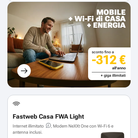
MOBILE
+ Wi-Fi di CASA
+ ENERGIA
sconto fino a
-312 €
all'anno
+ giga illimitati
Fastweb Casa FWA Light
Internet illimitato
, Modem NeXXt One con Wi‑Fi 6 e
antenna inclusi.