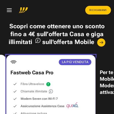
RICHIAMAMI
Scopri come ottenere uno
sconto
fino a 4€
sull’offerta Casa e
giga
illimitati
sull'offerta Mobile
LA PIÙ VENDUTA
Per te
Fastweb Casa Pro
Mobil
Fibra Ultraveloce
Modem
attiva
Chiamate illimitate
Modem Seven con Wi‑Fi 7
Assicurazione Assistenza Casa
Attivazione inclusa