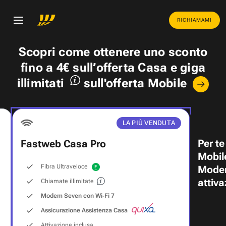
RICHIAMAMI
Scopri come ottenere uno
sconto
fino a 4€
sull’offerta Casa e
giga
illimitati
sull'offerta Mobile
LA PIÙ VENDUTA
Per te
Fastweb Casa Pro
Mobil
Fibra Ultraveloce
Modem
attiva
Chiamate illimitate
Modem Seven con Wi‑Fi 7
Assicurazione Assistenza Casa
Attivazione inclusa