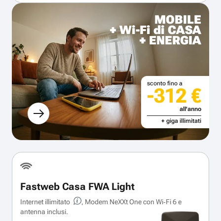
MOBILE
+ Wi-Fi di CASA
+ ENERGIA
sconto fino a
-312 €
all'anno
+ giga illimitati
Fastweb Casa FWA Light
Internet illimitato
, Modem NeXXt One con Wi‑Fi 6 e
antenna inclusi.