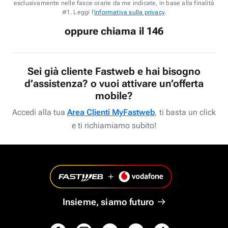
esclusivamente nelle fasce orarie da me indicate, in base alla finalità
#1. Leggi l'
informativa sulla privacy
.
oppure chiama il 146
Sei già cliente Fastweb e hai bisogno
d’assistenza? o vuoi attivare un’offerta
mobile?
Accedi alla tua
Area Clienti MyFastweb
, ti basta un click
e ti richiamiamo subito!
Insieme, siamo futuro