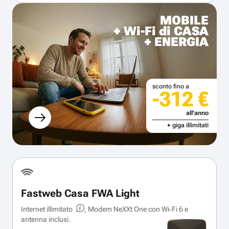
MOBILE
+ Wi-Fi di CASA
+ ENERGIA
sconto fino a
-312 €
all'anno
+ giga illimitati
Fastweb Casa FWA Light
Internet illimitato
, Modem NeXXt One con Wi‑Fi 6 e
antenna inclusi.