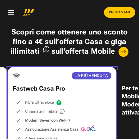
RICHIAMAMI
Scopri come ottenere uno
sconto
fino a 4€
sull’offerta Casa e
giga
illimitati
sull'offerta Mobile
LA PIÙ VENDUTA
Per te
Fastweb Casa Pro
Mobil
Fibra Ultraveloce
Modem
attiva
Chiamate illimitate
Modem Seven con Wi‑Fi 7
Assicurazione Assistenza Casa
Attivazione inclusa