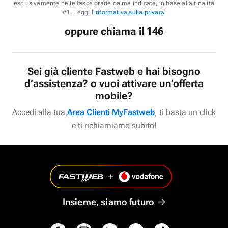
esclusivamente nelle fasce orarie da me indicate, in base alla finalità
#1. Leggi l'
informativa sulla privacy
.
oppure chiama il 146
Sei già cliente Fastweb e hai bisogno
d’assistenza? o vuoi attivare un’offerta
mobile?
Accedi alla tua
Area Clienti MyFastweb
, ti basta un click
e ti richiamiamo subito!
Insieme, siamo futuro