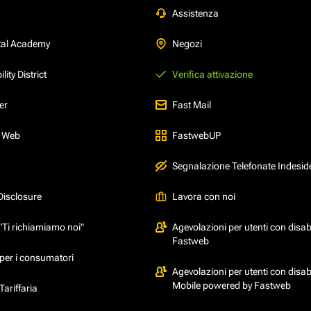
Assistenza
tal Academy
Negozi
ity District
Verifica attivazione
er
Fast Mail
l Web
FastwebUP
Segnalazione Telefonate Indesid
Disclosure
Lavora con noi
"Ti richiamiamo noi"
Agevolazioni per utenti con disabi
Fastweb
per i consumatori
Agevolazioni per utenti con disabi
Mobile powered by Fastweb
ariffaria