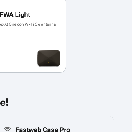
FWA Light
XXt One con Wi‑Fi 6 e antenna
e!
Fastweb Casa Pro