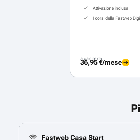
Attivazione inclusa
I corsi della Fastweb Dig
a partire da
36,95 €/mese
P
Fastweb Casa Start