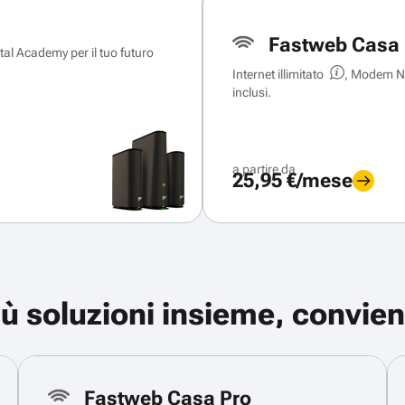
Fastweb Casa 
ital Academy per il tuo futuro
Internet illimitato
, Modem Ne
inclusi.
a partire da
25,95 €/mese
iù soluzioni insieme, convien
Fastweb Casa Pro