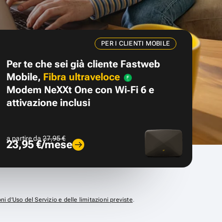
PER I CLIENTI MOBILE
Per te che sei già cliente Fastweb
Mobile,
Fibra ultraveloce
Modem NeXXt One con Wi‑Fi 6 e
attivazione inclusi
a partire da
27,95 €
23,95 €/mese
ni d’Uso del Servizio e delle limitazioni previste
.