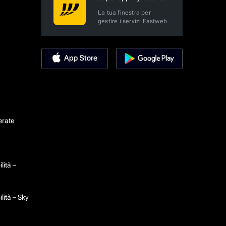
La tua finestra per
gestire i servizi Fastweb
erate
lità –
lità – Sky