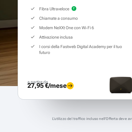
Fibra Ultraveloce
Chiamate a consumo
Modem NeXXt One con Wi‑Fi 6
Attivazione inclusa
I corsi della Fastweb Digital Academy per il tuo
futuro
a partire da
27,95 €/mese
L’utilizzo del traffico incluso nell’Offerta deve 