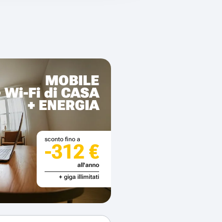
MOBILE
+ Wi-Fi di CASA
+ ENERGIA
sconto fino a
-312 €
all'anno
+ giga illimitati