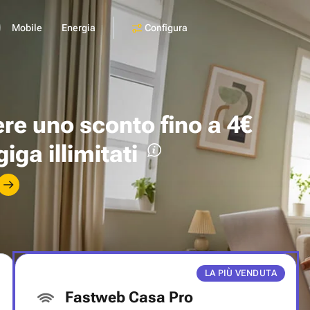
Configura
Mobile
Energia
ere uno
sconto fino a 4€
giga illimitati
LA PIÙ VENDUTA
Fastweb Casa Pro