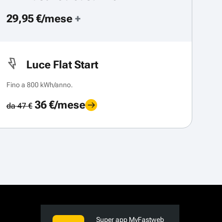
29,95 €/mese
+
Luce Flat Start
Fino a 800 kWh/anno.
36 €/mese
da 47 €
Super app MyFastweb