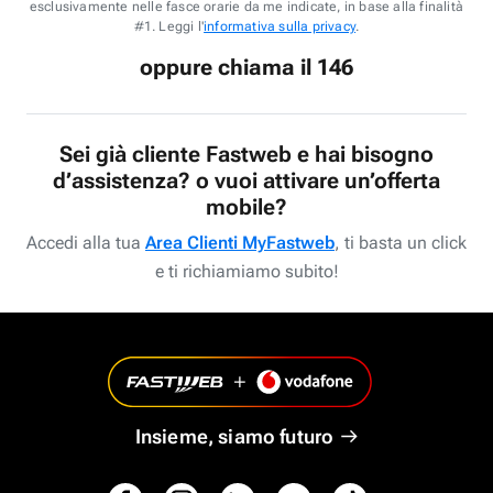
esclusivamente nelle fasce orarie da me indicate, in base alla finalità
#1. Leggi l'
informativa sulla privacy
.
oppure chiama il 146
Sei già cliente Fastweb e hai bisogno
d’assistenza? o vuoi attivare un’offerta
mobile?
Accedi alla tua
Area Clienti MyFastweb
, ti basta un click
e ti richiamiamo subito!
Insieme, siamo futuro