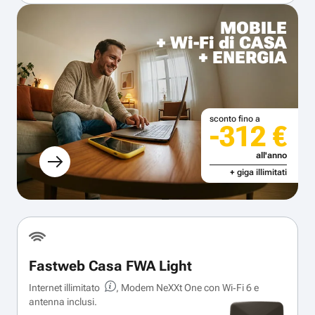
MOBILE
+ Wi-Fi di CASA
+ ENERGIA
sconto fino a
-312 €
all'anno
+ giga illimitati
Fastweb Casa FWA Light
Internet illimitato
, Modem NeXXt One con Wi‑Fi 6 e
antenna inclusi.