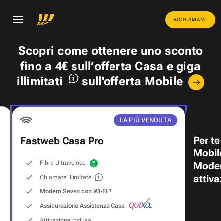
RICHIAMAMI
Scopri come ottenere uno
sconto
fino a 4€
sull’offerta Casa e
giga
illimitati
sull'offerta Mobile
LA PIÙ VENDUTA
Per te
Fastweb Casa Pro
Mobil
Fibra Ultraveloce
Modem
attiva
Chiamate illimitate
Modem Seven con Wi‑Fi 7
Assicurazione Assistenza Casa
Attivazione inclusa