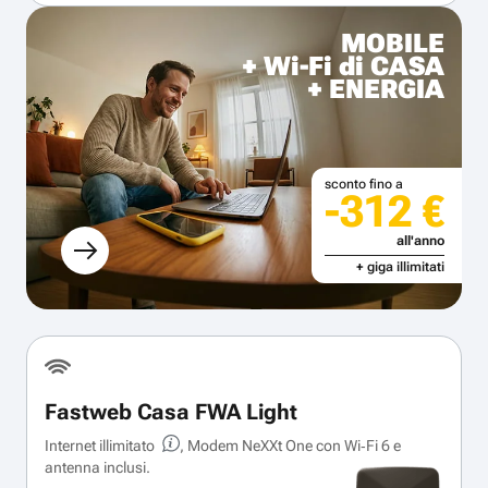
MOBILE
+ Wi-Fi di CASA
+ ENERGIA
sconto fino a
-312 €
all'anno
+ giga illimitati
Fastweb Casa FWA Light
Internet illimitato
, Modem NeXXt One con Wi‑Fi 6 e
antenna inclusi.