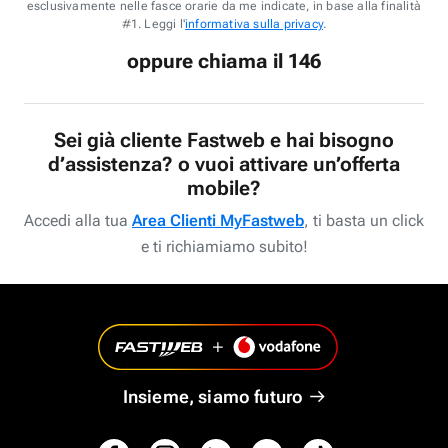
esclusivamente nelle fasce orarie da me indicate, in base alla finalità
#1. Leggi l'
informativa sulla privacy
.
oppure chiama il 146
Sei già cliente Fastweb e hai bisogno
d’assistenza? o vuoi attivare un’offerta
mobile?
Accedi alla tua
Area Clienti MyFastweb
, ti basta un click
e ti richiamiamo subito!
Insieme, siamo futuro