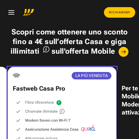
RICHIAMAMI
Scopri come ottenere uno
sconto
fino a 4€
sull’offerta Casa e
giga
illimitati
sull'offerta Mobile
LA PIÙ VENDUTA
Per te
Fastweb Casa Pro
Mobil
Fibra Ultraveloce
Modem
attiva
Chiamate illimitate
Modem Seven con Wi‑Fi 7
Assicurazione Assistenza Casa
Attivazione inclusa