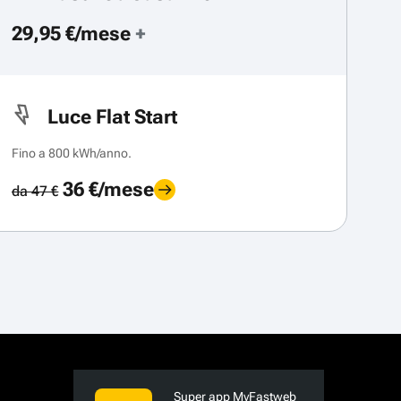
29,95 €/mese
+
Luce Flat Start
Fino a 800 kWh/anno.
36 €/mese
da 47 €
Super app MyFastweb