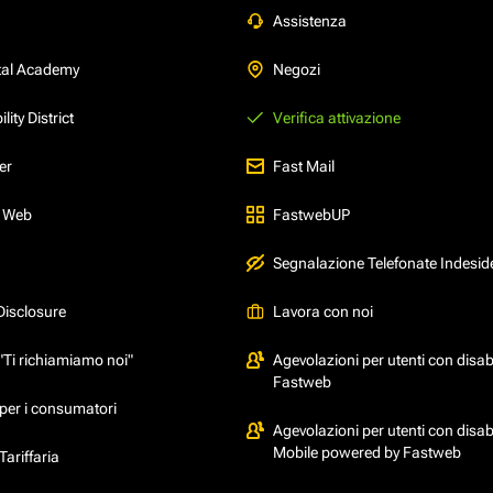
Assistenza
tal Academy
Negozi
ity District
Verifica attivazione
er
Fast Mail
l Web
FastwebUP
Segnalazione Telefonate Indesid
Disclosure
Lavora con noi
"Ti richiamiamo noi"
Agevolazioni per utenti con disabi
Fastweb
per i consumatori
Agevolazioni per utenti con disabi
Mobile powered by Fastweb
ariffaria