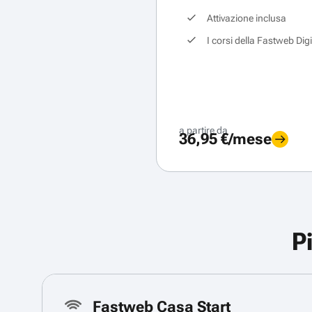
Attivazione inclusa
I corsi della Fastweb Dig
a partire da
36,95 €/mese
P
Fastweb Casa Start