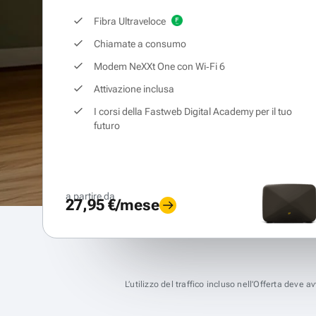
Fibra Ultraveloce
Chiamate a consumo
Modem NeXXt One con Wi‑Fi 6
Attivazione inclusa
I corsi della Fastweb Digital Academy per il tuo
futuro
a partire da
27,95 €/mese
L’utilizzo del traffico incluso nell’Offerta deve 