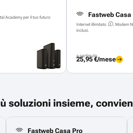
Fastweb Casa 
ital Academy per il tuo futuro
Internet illimitato
, Modem Ne
inclusi.
a partire da
25,95 €/mese
iù soluzioni insieme, convien
Fastweb Casa Pro