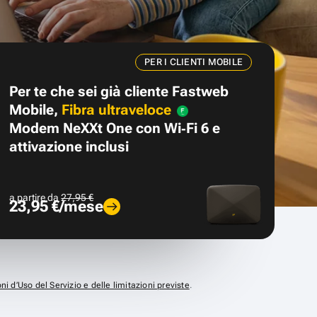
PER I CLIENTI MOBILE
Per te che sei già cliente Fastweb
Mobile,
Fibra ultraveloce
Modem NeXXt One con Wi‑Fi 6 e
attivazione inclusi
a partire da
27,95 €
23,95 €/mese
ni d’Uso del Servizio e delle limitazioni previste
.