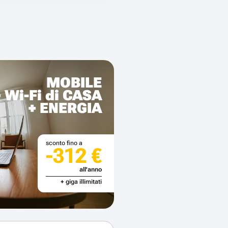
MOBILE
+ Wi-Fi di CASA
+ ENERGIA
sconto fino a
-312 €
all'anno
+ giga illimitati