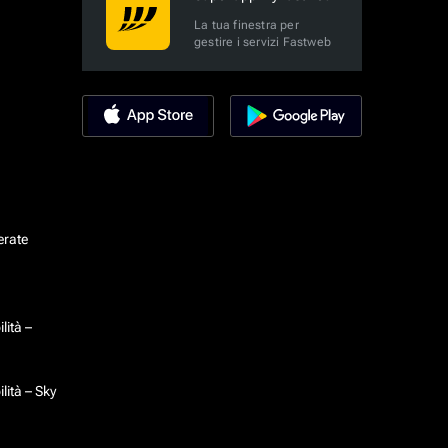
La tua finestra per
gestire i servizi Fastweb
erate
lità –
lità – Sky