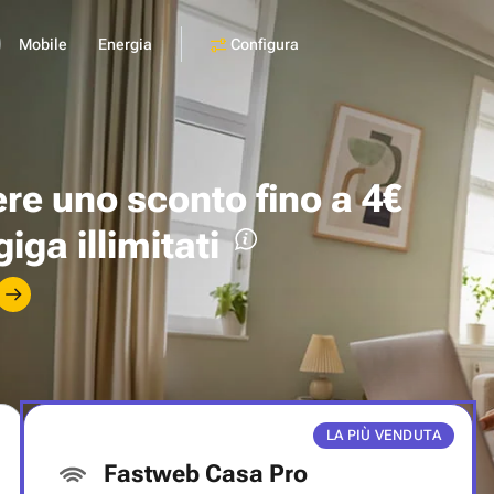
Configura
Mobile
Energia
ere uno
sconto fino a 4€
giga illimitati
LA PIÙ VENDUTA
Fastweb Casa Pro