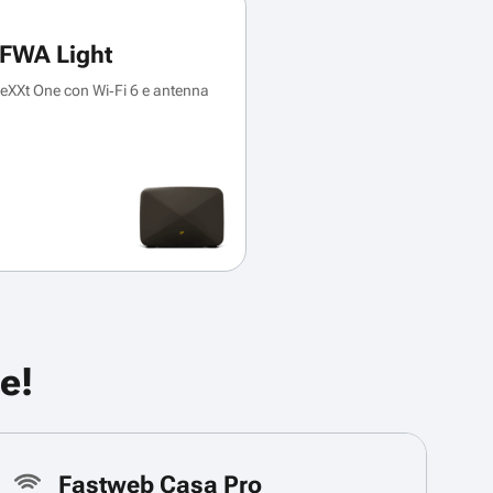
FWA Light
XXt One con Wi‑Fi 6 e antenna
e!
Fastweb Casa Pro