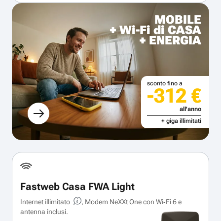
MOBILE
+ Wi-Fi di CASA
+ ENERGIA
sconto fino a
-312 €
all'anno
+ giga illimitati
Fastweb Casa FWA Light
Internet illimitato
, Modem NeXXt One con Wi‑Fi 6 e
antenna inclusi.