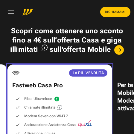
RICHIAMAMI
Scopri come ottenere uno
sconto
fino a 4€
sull’offerta Casa e
giga
illimitati
sull'offerta Mobile
LA PIÙ VENDUTA
Per te
Fastweb Casa Pro
Mobil
Fibra Ultraveloce
Modem
attiva
Chiamate illimitate
Modem Seven con Wi‑Fi 7
Assicurazione Assistenza Casa
Attivazione inclusa