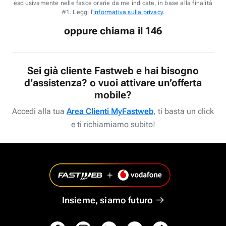
esclusivamente nelle fasce orarie da me indicate, in base alla finalità
#1. Leggi l'
informativa sulla privacy
.
oppure chiama il 146
Sei già cliente Fastweb e hai bisogno
d’assistenza? o vuoi attivare un’offerta
mobile?
Accedi alla tua
Area Clienti MyFastweb
, ti basta un click
e ti richiamiamo subito!
Insieme, siamo futuro