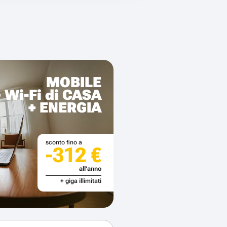
MOBILE
+ Wi-Fi di CASA
+ ENERGIA
sconto fino a
-312 €
all'anno
+ giga illimitati