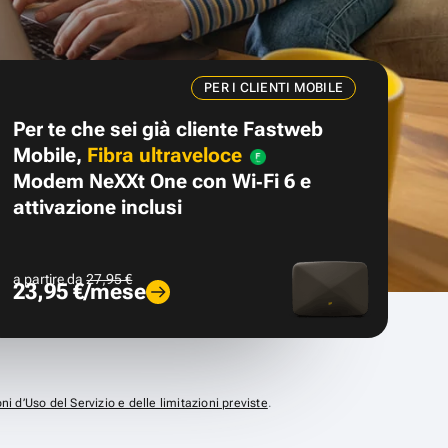
PER I CLIENTI MOBILE
Per te che sei già cliente Fastweb
Mobile,
Fibra ultraveloce
Modem NeXXt One con Wi‑Fi 6 e
attivazione inclusi
a partire da
27,95 €
23,95 €/mese
ni d’Uso del Servizio e delle limitazioni previste
.