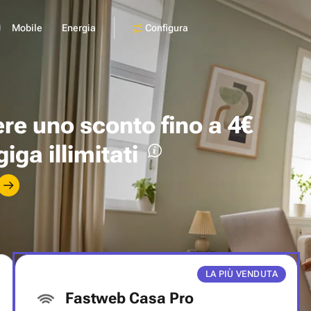
Configura
Mobile
Energia
ere uno
sconto fino a 4€
giga illimitati
LA PIÙ VENDUTA
Fastweb Casa Pro