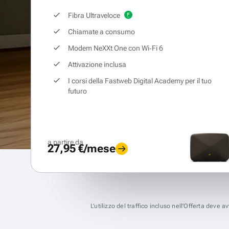
Fibra Ultraveloce
Chiamate a consumo
Modem NeXXt One con Wi‑Fi 6
Attivazione inclusa
I corsi della Fastweb Digital Academy per il tuo
futuro
a partire da
27,95 €/mese
L’utilizzo del traffico incluso nell’Offerta deve 