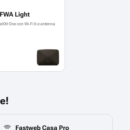
FWA Light
XXt One con Wi‑Fi 6 e antenna
e!
Fastweb Casa Pro