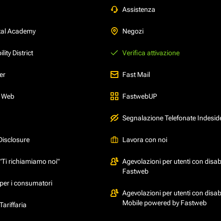
Assistenza
tal Academy
Negozi
ity District
Verifica attivazione
er
Fast Mail
l Web
FastwebUP
Segnalazione Telefonate Indesid
Disclosure
Lavora con noi
"Ti richiamiamo noi"
Agevolazioni per utenti con disabi
Fastweb
per i consumatori
Agevolazioni per utenti con disabi
Mobile powered by Fastweb
ariffaria