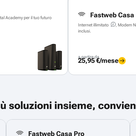
Fastweb Casa 
ital Academy per il tuo futuro
Internet illimitato
, Modem Ne
inclusi.
a partire da
25,95 €/mese
iù soluzioni insieme, convien
Fastweb Casa Pro