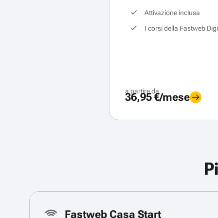
Attivazione inclusa
I corsi della Fastweb Dig
a partire da
36,95 €/mese
P
Fastweb Casa Start