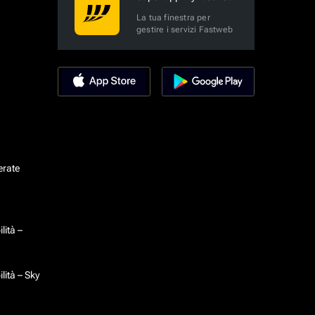
La tua finestra per
gestire i servizi Fastweb
erate
lità –
lità – Sky