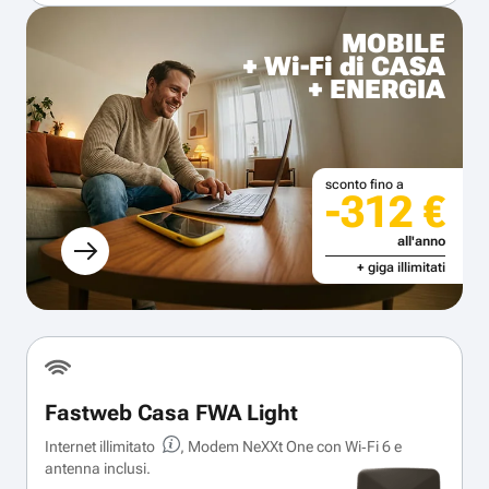
MOBILE
+ Wi-Fi di CASA
+ ENERGIA
sconto fino a
-312 €
all'anno
+ giga illimitati
Fastweb Casa FWA Light
Internet illimitato
, Modem NeXXt One con Wi‑Fi 6 e
antenna inclusi.