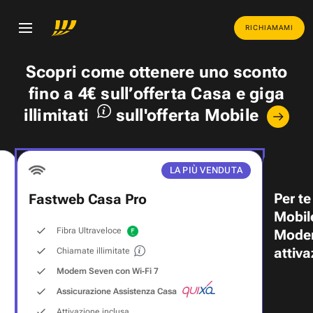
RICHIAMAMI
Scopri come ottenere uno
sconto
fino a 4€
sull’offerta Casa e
giga
illimitati
sull'offerta Mobile
LA PIÙ VENDUTA
Per te
Fastweb Casa Pro
Mobil
Fibra Ultraveloce
Modem
attiva
Chiamate illimitate
Modem Seven con Wi‑Fi 7
Assicurazione Assistenza Casa
Attivazione inclusa