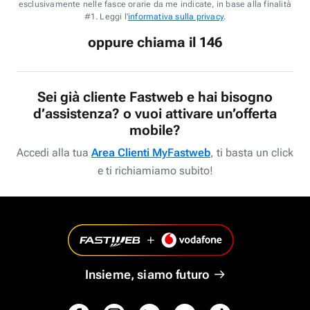
esclusivamente nelle fasce orarie da me indicate, in base alla finalità
#1. Leggi l'
informativa sulla privacy
.
oppure chiama il 146
Sei già cliente Fastweb e hai bisogno
d’assistenza? o vuoi attivare un’offerta
mobile?
Accedi alla tua
Area Clienti MyFastweb
, ti basta un click
e ti richiamiamo subito!
Insieme, siamo futuro