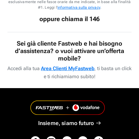
esclusivamente nelle fasce orarie da me indicate, in base alla finalità
#1. Leggi l'
informativa sulla privacy
.
oppure chiama il 146
Sei già cliente Fastweb e hai bisogno
d’assistenza? o vuoi attivare un’offerta
mobile?
Accedi alla tua
Area Clienti MyFastweb
, ti basta un click
e ti richiamiamo subito!
Insieme, siamo futuro