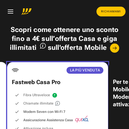
RICHIAMAMI
Scopri come ottenere uno
sconto
fino a 4€
sull’offerta Casa e
giga
illimitati
sull'offerta Mobile
LA PIÙ VENDUTA
Per te
Fastweb Casa Pro
Mobil
Fibra Ultraveloce
Modem
attiva
Chiamate illimitate
Modem Seven con Wi‑Fi 7
Assicurazione Assistenza Casa
Attivazione inclusa