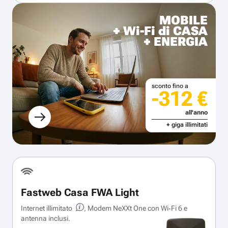
MOBILE
+ Wi-Fi di CASA
+ ENERGIA
sconto fino a
-312 €
all'anno
+ giga illimitati
Fastweb Casa FWA Light
Internet illimitato
, Modem NeXXt One con Wi‑Fi 6 e
antenna inclusi.