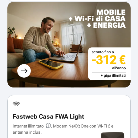
MOBILE
+ Wi-Fi di CASA
+ ENERGIA
sconto fino a
-312 €
all'anno
+ giga illimitati
Fastweb Casa FWA Light
Internet illimitato
, Modem NeXXt One con Wi‑Fi 6 e
antenna inclusi.