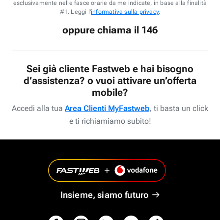
esclusivamente nelle fasce orarie da me indicate, in base alla finalità
#1. Leggi l'
informativa sulla privacy
.
oppure chiama il 146
Sei già cliente Fastweb e hai bisogno
d’assistenza? o vuoi attivare un’offerta
mobile?
Accedi alla tua
Area Clienti MyFastweb
, ti basta un click
e ti richiamiamo subito!
Insieme, siamo futuro