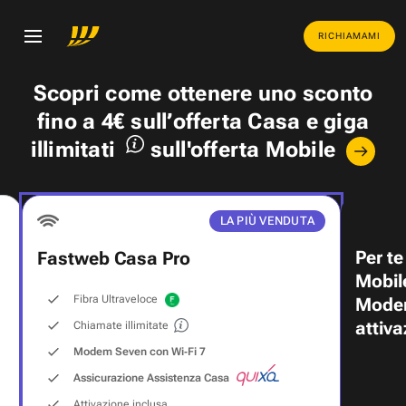
RICHIAMAMI
Scopri come ottenere uno
sconto
fino a 4€
sull’offerta Casa e
giga
illimitati
sull'offerta Mobile
LA PIÙ VENDUTA
Per te
Fastweb Casa Pro
Mobil
Fibra Ultraveloce
Modem
attiva
Chiamate illimitate
Modem Seven con Wi‑Fi 7
Assicurazione Assistenza Casa
Attivazione inclusa