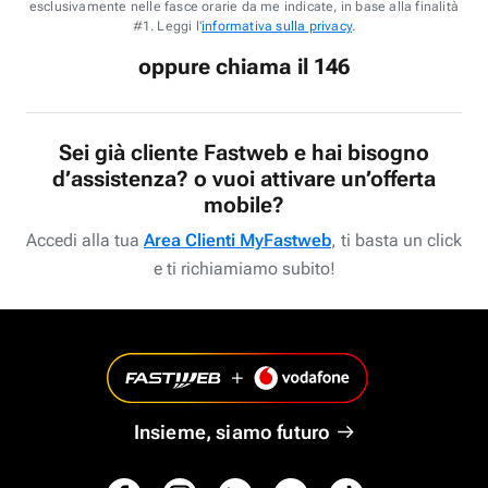
esclusivamente nelle fasce orarie da me indicate, in base alla finalità
#1. Leggi l'
informativa sulla privacy
.
oppure chiama il 146
Sei già cliente Fastweb e hai bisogno
d’assistenza? o vuoi attivare un’offerta
mobile?
Accedi alla tua
Area Clienti MyFastweb
, ti basta un click
e ti richiamiamo subito!
Insieme, siamo futuro