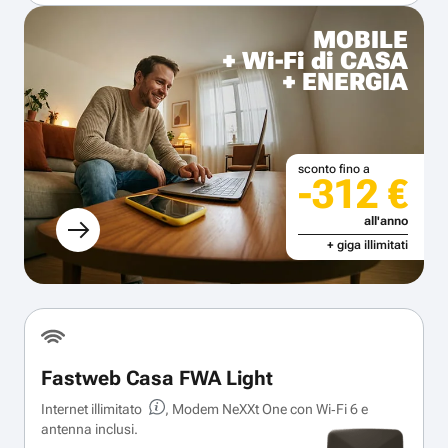
MOBILE
+ Wi-Fi di CASA
+ ENERGIA
sconto fino a
-312 €
all'anno
+ giga illimitati
Fastweb Casa FWA Light
Internet illimitato
, Modem NeXXt One con Wi‑Fi 6 e
antenna inclusi.