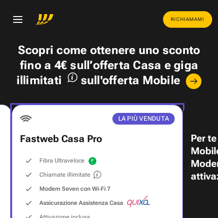
RICHIAMAMI
Scopri come ottenere uno
sconto
fino a 4€
sull’offerta Casa e
giga
illimitati
sull'offerta Mobile
LA PIÙ VENDUTA
Per te
Fastweb Casa Pro
Mobil
Fibra Ultraveloce
Modem
attiva
Chiamate illimitate
Modem Seven con Wi‑Fi 7
Assicurazione Assistenza Casa
Attivazione inclusa