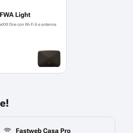
FWA Light
XXt One con Wi‑Fi 6 e antenna
e!
Fastweb Casa Pro