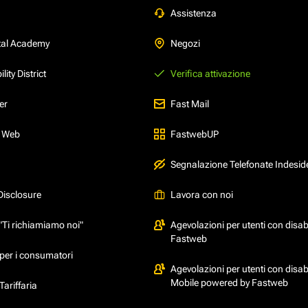
Assistenza
tal Academy
Negozi
ity District
Verifica attivazione
er
Fast Mail
l Web
FastwebUP
Segnalazione Telefonate Indesid
Disclosure
Lavora con noi
"Ti richiamiamo noi"
Agevolazioni per utenti con disabi
Fastweb
per i consumatori
Agevolazioni per utenti con disabi
Mobile powered by Fastweb
ariffaria