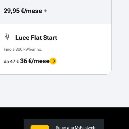
29,95 €/mese
+
Luce Flat Start
Fino a 800 kWh/anno.
36 €/mese
da 47 €
Super app MyFastweb