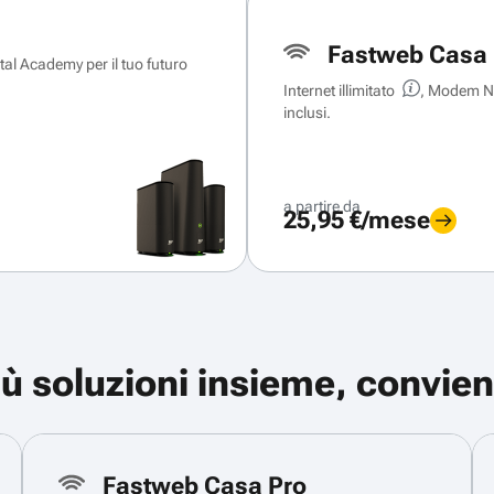
Fastweb Casa 
ital Academy per il tuo futuro
Internet illimitato
, Modem Ne
inclusi.
a partire da
25,95 €/mese
iù soluzioni insieme, convien
Fastweb Casa Pro