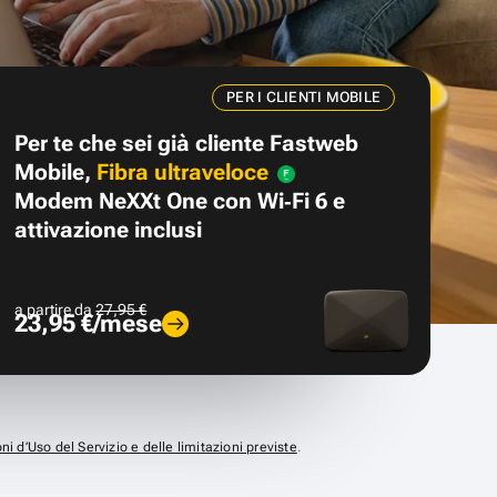
PER I CLIENTI MOBILE
Per te che sei già cliente Fastweb
Mobile,
Fibra ultraveloce
Modem NeXXt One con Wi‑Fi 6 e
attivazione inclusi
a partire da
27,95 €
23,95 €/mese
ni d’Uso del Servizio e delle limitazioni previste
.