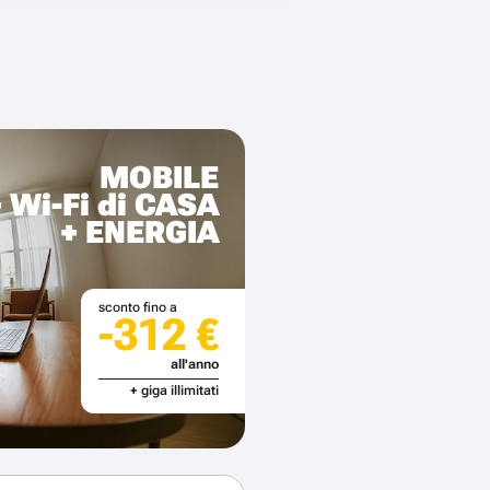
MOBILE
+ Wi-Fi di CASA
+ ENERGIA
sconto fino a
-312 €
all'anno
+ giga illimitati