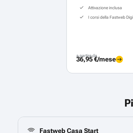
Attivazione inclusa
I corsi della Fastweb Dig
a partire da
36,95 €/mese
P
Fastweb Casa Start