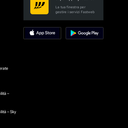
La tua finestra per
gestire i servizi Fastweb
erate
lità –
lità – Sky