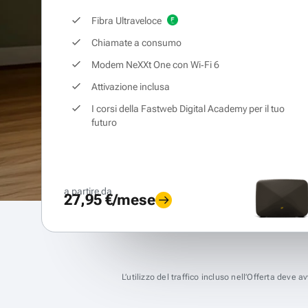
Fibra Ultraveloce
Chiamate a consumo
Modem NeXXt One con Wi‑Fi 6
Attivazione inclusa
I corsi della Fastweb Digital Academy per il tuo
futuro
a partire da
27,95 €/mese
L’utilizzo del traffico incluso nell’Offerta deve 