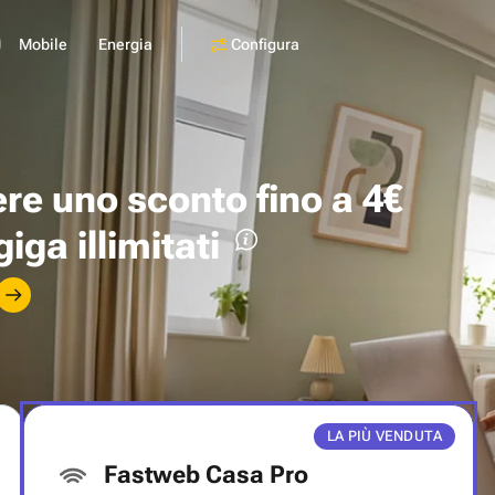
Configura
Mobile
Energia
ere uno
sconto fino a 4€
giga illimitati
LA PIÙ VENDUTA
Fastweb Casa Pro