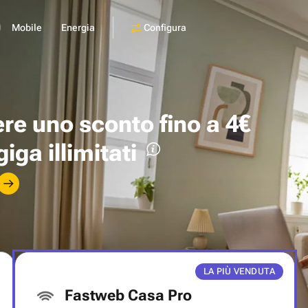
Configura
Mobile
Energia
ere uno
sconto fino a 4€
giga illimitati
LA PIÙ VENDUTA
Fastweb Casa Pro