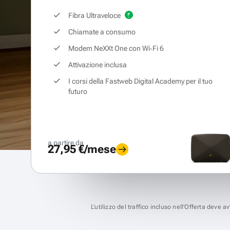
Fibra Ultraveloce
Chiamate a consumo
Modem NeXXt One con Wi‑Fi 6
Attivazione inclusa
I corsi della Fastweb Digital Academy per il tuo
futuro
a partire da
27,95 €/mese
L’utilizzo del traffico incluso nell’Offerta deve 