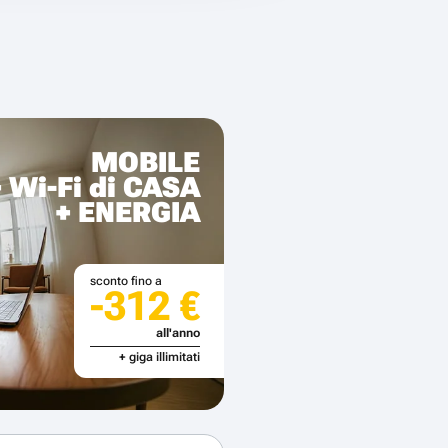
MOBILE
+ Wi-Fi di CASA
+ ENERGIA
sconto fino a
-312 €
all'anno
+ giga illimitati