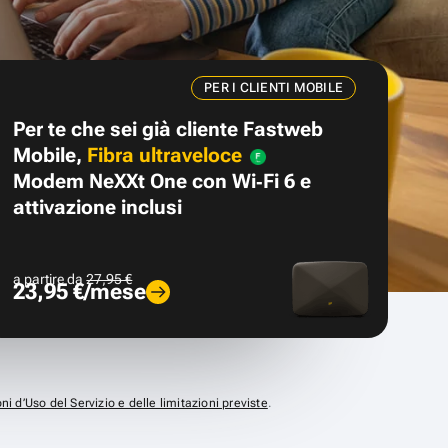
PER I CLIENTI MOBILE
Per te che sei già cliente Fastweb
Mobile,
Fibra ultraveloce
Modem NeXXt One con Wi‑Fi 6 e
attivazione inclusi
a partire da
27,95 €
23,95 €/mese
ni d’Uso del Servizio e delle limitazioni previste
.