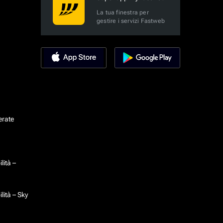
La tua finestra per
gestire i servizi Fastweb
erate
lità –
lità – Sky