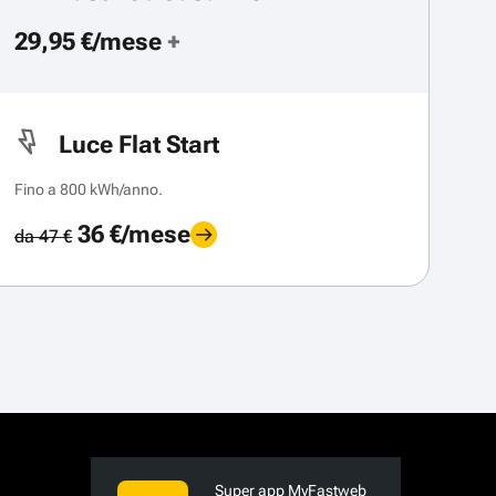
29,95 €/mese
+
Luce Flat Start
Fino a 800 kWh/anno.
36 €/mese
da 47 €
Super app MyFastweb