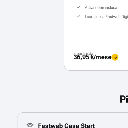
Attivazione inclusa
I corsi della Fastweb Dig
a partire da
36,95 €/mese
P
Fastweb Casa Start