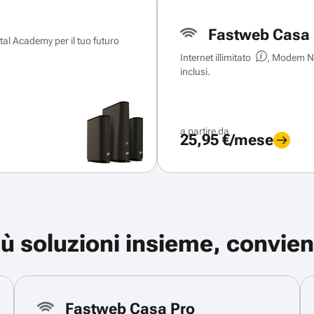
Fastweb Casa 
ital Academy per il tuo futuro
Internet illimitato
, Modem Ne
inclusi.
a partire da
25,95 €/mese
iù soluzioni insieme, convien
Fastweb Casa Pro