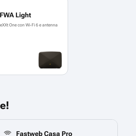
FWA Light
XXt One con Wi‑Fi 6 e antenna
e!
Fastweb Casa Pro