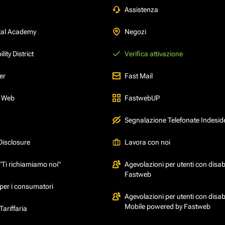
Assistenza
tal Academy
Negozi
ity District
Verifica attivazione
er
Fast Mail
l Web
FastwebUP
Segnalazione Telefonate Indesid
Disclosure
Lavora con noi
"Ti richiamiamo noi"
Agevolazioni per utenti con disabi
Fastweb
per i consumatori
Agevolazioni per utenti con disabi
Mobile powered by Fastweb
ariffaria