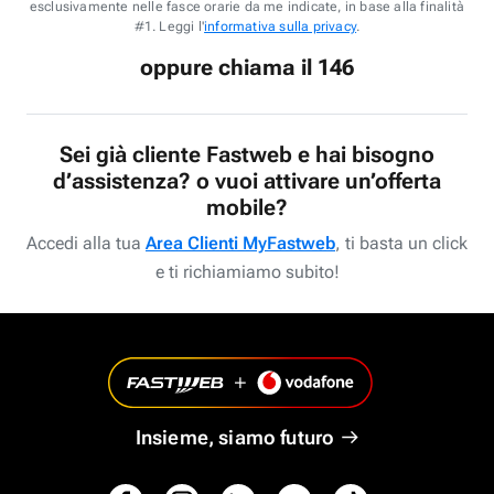
esclusivamente nelle fasce orarie da me indicate, in base alla finalità
#1. Leggi l'
informativa sulla privacy
.
oppure chiama il 146
Sei già cliente Fastweb e hai bisogno
d’assistenza? o vuoi attivare un’offerta
mobile?
Accedi alla tua
Area Clienti MyFastweb
, ti basta un click
e ti richiamiamo subito!
Insieme, siamo futuro