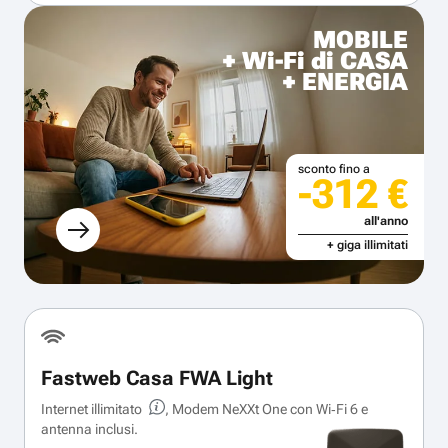
MOBILE
+ Wi-Fi di CASA
+ ENERGIA
sconto fino a
-312 €
all'anno
+ giga illimitati
Fastweb Casa FWA Light
Internet illimitato
, Modem NeXXt One con Wi‑Fi 6 e
antenna inclusi.