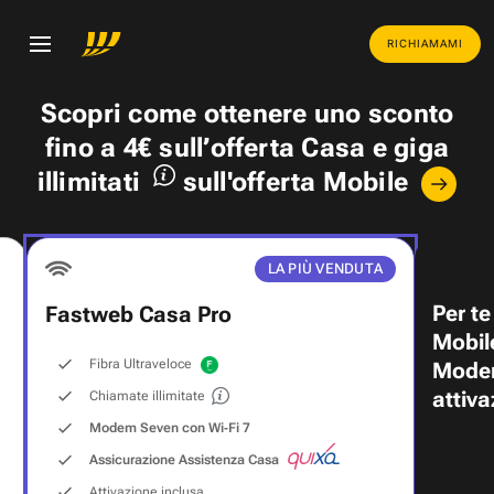
RICHIAMAMI
Scopri come ottenere uno
sconto
fino a 4€
sull’offerta Casa e
giga
illimitati
sull'offerta Mobile
LA PIÙ VENDUTA
Per te
Fastweb Casa Pro
Mobil
Fibra Ultraveloce
Modem
attiva
Chiamate illimitate
Modem Seven con Wi‑Fi 7
Assicurazione Assistenza Casa
Attivazione inclusa