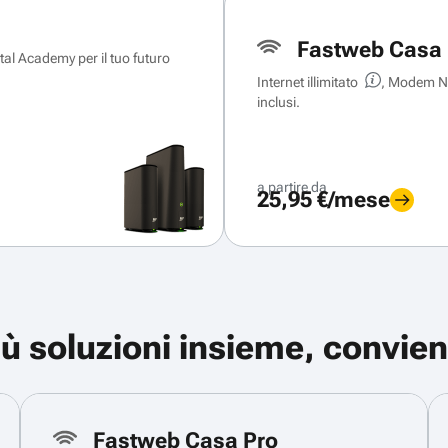
Fastweb Casa 
ital Academy per il tuo futuro
Internet illimitato
, Modem Ne
inclusi.
a partire da
25,95 €/mese
iù soluzioni insieme, convien
Fastweb Casa Pro