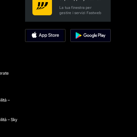
La tua finestra per
gestire i servizi Fastweb
erate
lità –
lità – Sky