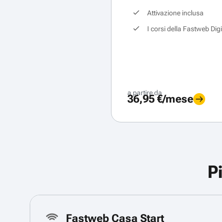
Attivazione inclusa
I corsi della Fastweb Dig
a partire da
36,95 €/mese
P
Fastweb Casa Start