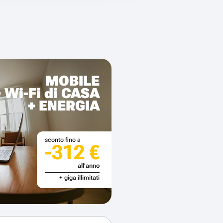
MOBILE
+ Wi-Fi di CASA
+ ENERGIA
sconto fino a
-312 €
all'anno
+ giga illimitati