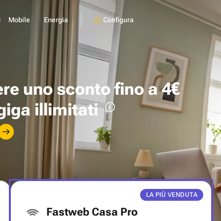
Configura
Mobile
Energia
ere uno
sconto fino a 4€
giga illimitati
LA PIÙ VENDUTA
Fastweb Casa Pro