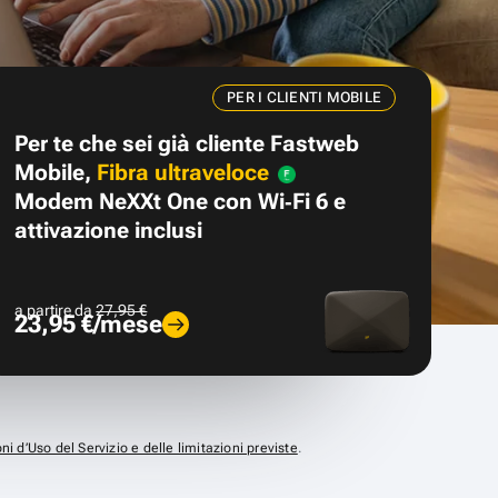
PER I CLIENTI MOBILE
Per te che sei già cliente Fastweb
Mobile,
Fibra ultraveloce
Modem NeXXt One con Wi‑Fi 6 e
attivazione inclusi
a partire da
27,95 €
23,95 €/mese
ni d’Uso del Servizio e delle limitazioni previste
.