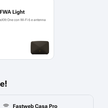
FWA Light
XXt One con Wi‑Fi 6 e antenna
e!
Fastweb Casa Pro