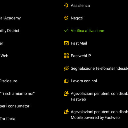
Assistenza
tal Academy
Negozi
ity District
Verifica attivazione
er
Fast Mail
l Web
FastwebUP
Segnalazione Telefonate Indesid
Disclosure
Lavora con noi
"Ti richiamiamo noi"
Agevolazioni per utenti con disabi
Fastweb
per i consumatori
Agevolazioni per utenti con disabi
Mobile powered by Fastweb
ariffaria