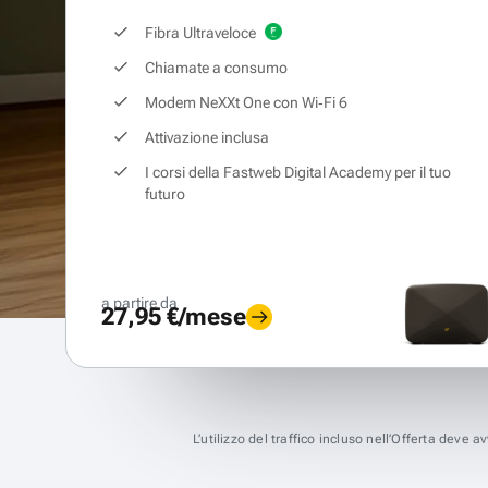
Fibra Ultraveloce
Chiamate a consumo
Modem NeXXt One con Wi‑Fi 6
Attivazione inclusa
I corsi della Fastweb Digital Academy per il tuo
futuro
a partire da
27,95 €/mese
L’utilizzo del traffico incluso nell’Offerta deve 