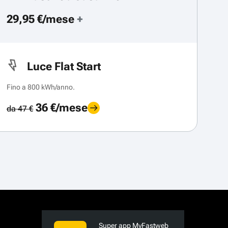
29,95 €/mese
+
Luce Flat Start
Fino a 800 kWh/anno.
36 €/mese
da 47 €
Super app MyFastweb