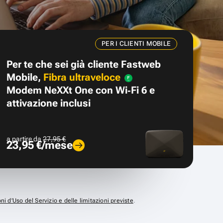
PER I CLIENTI MOBILE
Per te che sei già cliente Fastweb
Mobile,
Fibra ultraveloce
Modem NeXXt One con Wi‑Fi 6 e
attivazione inclusi
a partire da
27,95 €
23,95 €/mese
ni d’Uso del Servizio e delle limitazioni previste
.