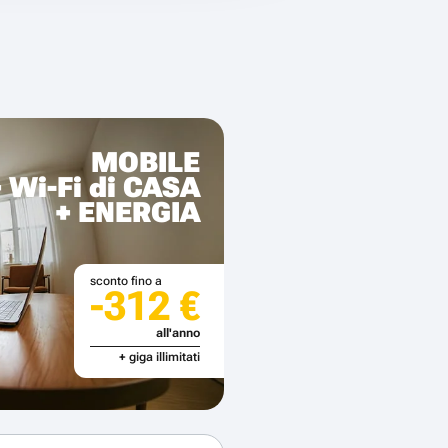
MOBILE
+ Wi-Fi di CASA
+ ENERGIA
sconto fino a
-312 €
all'anno
+ giga illimitati