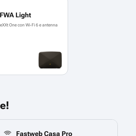
FWA Light
XXt One con Wi‑Fi 6 e antenna
e!
Fastweb Casa Pro