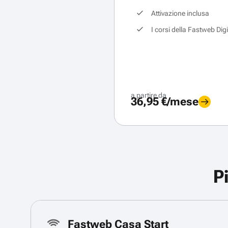
Attivazione inclusa
I corsi della Fastweb Dig
a partire da
36,95 €/mese
P
Fastweb Casa Start