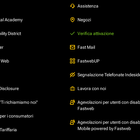
Assistenza
tal Academy
Negozi
ity District
Verifica attivazione
er
Fast Mail
l Web
FastwebUP
Segnalazione Telefonate Indesid
Disclosure
Lavora con noi
"Ti richiamiamo noi"
Agevolazioni per utenti con disabi
Fastweb
per i consumatori
Agevolazioni per utenti con disabi
Mobile powered by Fastweb
ariffaria