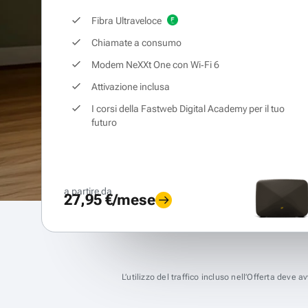
Fibra Ultraveloce
Chiamate a consumo
Modem NeXXt One con Wi‑Fi 6
Attivazione inclusa
I corsi della Fastweb Digital Academy per il tuo
futuro
a partire da
27,95 €/mese
L’utilizzo del traffico incluso nell’Offerta deve 