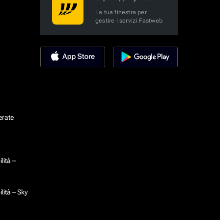
La tua finestra per
gestire i servizi Fastweb
erate
lità –
lità – Sky