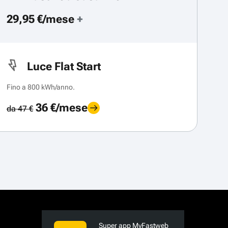
29,95 €/mese
+
Luce Flat Start
Fino a 800 kWh/anno.
36 €/mese
da 47 €
Super app MyFastweb