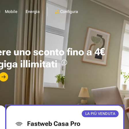
Configura
Mobile
Energia
ere uno
sconto fino a 4€
giga illimitati
LA PIÙ VENDUTA
Fastweb Casa Pro