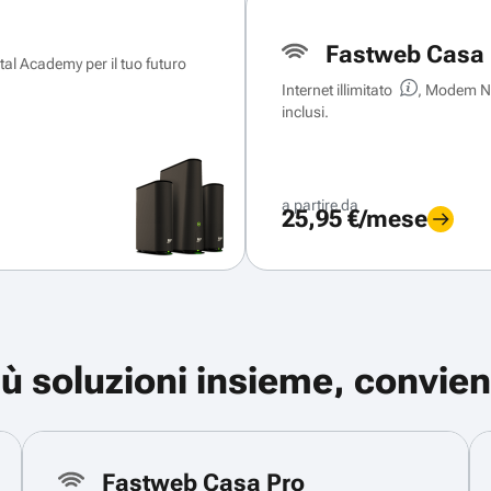
Fastweb Casa 
ital Academy per il tuo futuro
Internet illimitato
, Modem Ne
inclusi.
a partire da
25,95 €/mese
iù soluzioni insieme, convien
Fastweb Casa Pro