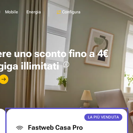
Configura
Mobile
Energia
ere uno
sconto fino a 4€
giga illimitati
LA PIÙ VENDUTA
Fastweb Casa Pro