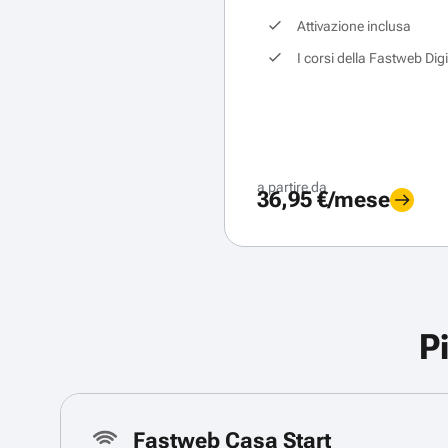
Attivazione inclusa
I corsi della Fastweb Dig
a partire da
36,95 €/mese
P
Fastweb Casa Start