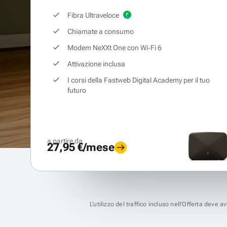
Fibra Ultraveloce
Chiamate a consumo
Modem NeXXt One con Wi‑Fi 6
Attivazione inclusa
I corsi della Fastweb Digital Academy per il tuo
futuro
a partire da
27,95 €/mese
L’utilizzo del traffico incluso nell’Offerta deve 