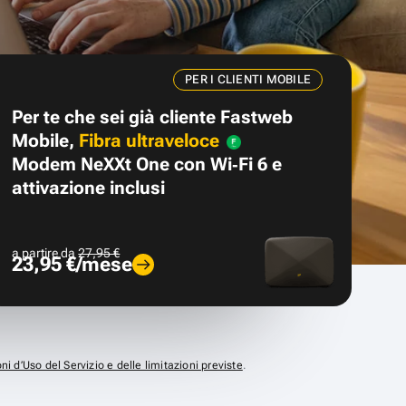
PER I CLIENTI MOBILE
Per te che sei già cliente Fastweb
Mobile,
Fibra ultraveloce
Modem NeXXt One con Wi‑Fi 6 e
attivazione inclusi
a partire da
27,95 €
23,95 €/mese
ni d’Uso del Servizio e delle limitazioni previste
.