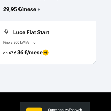
29,95 €/mese
+
Luce Flat Start
Fino a 800 kWh/anno.
36 €/mese
da 47 €
Super app MyFastweb