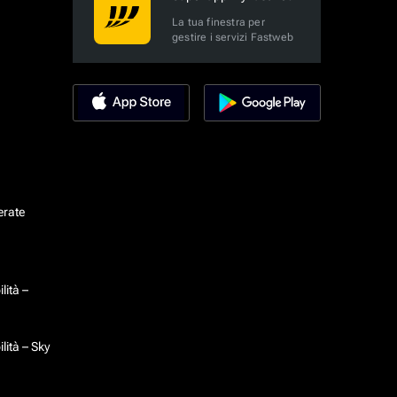
La tua finestra per
gestire i servizi Fastweb
erate
lità –
lità – Sky