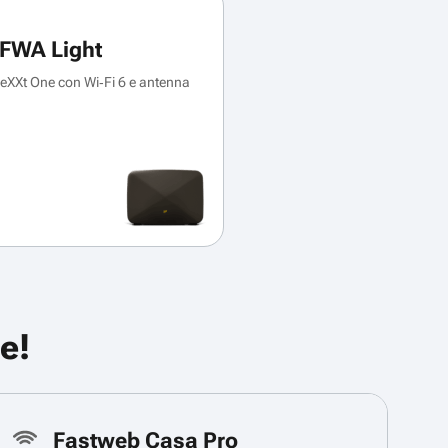
FWA Light
XXt One con Wi‑Fi 6 e antenna
e!
Fastweb Casa Pro