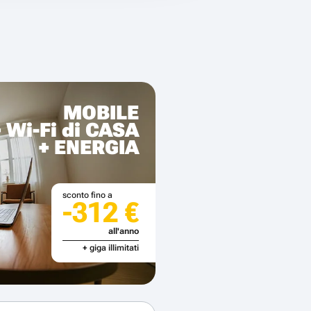
MOBILE
+ Wi-Fi di CASA
+ ENERGIA
sconto fino a
-312 €
all'anno
+ giga illimitati