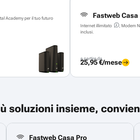
Fastweb Casa 
ital Academy per il tuo futuro
Internet illimitato
, Modem Ne
inclusi.
a partire da
25,95 €/mese
iù soluzioni insieme, convien
Fastweb Casa Pro