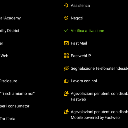
Assistenza
tal Academy
Negozi
ity District
Verifica attivazione
er
Fast Mail
l Web
FastwebUP
Segnalazione Telefonate Indesid
Disclosure
Lavora con noi
"Ti richiamiamo noi"
Agevolazioni per utenti con disabi
Fastweb
per i consumatori
Agevolazioni per utenti con disabi
Mobile powered by Fastweb
ariffaria